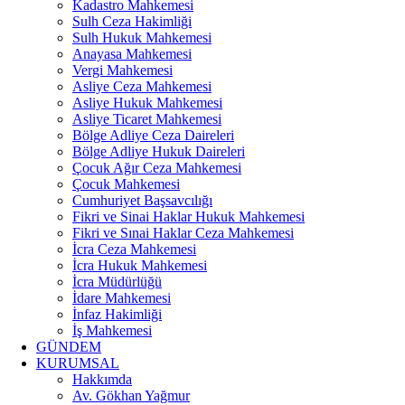
Kadastro Mahkemesi
Sulh Ceza Hakimliği
Sulh Hukuk Mahkemesi
Anayasa Mahkemesi
Vergi Mahkemesi
Asliye Ceza Mahkemesi
Asliye Hukuk Mahkemesi
Asliye Ticaret Mahkemesi
Bölge Adliye Ceza Daireleri
Bölge Adliye Hukuk Daireleri
Çocuk Ağır Ceza Mahkemesi
Çocuk Mahkemesi
Cumhuriyet Başsavcılığı
Fikri ve Sinai Haklar Hukuk Mahkemesi
Fikri ve Sınai Haklar Ceza Mahkemesi
İcra Ceza Mahkemesi
İcra Hukuk Mahkemesi
İcra Müdürlüğü
İdare Mahkemesi
İnfaz Hakimliği
İş Mahkemesi
GÜNDEM
KURUMSAL
Hakkımda
Av. Gökhan Yağmur