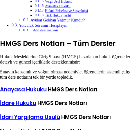
Vergi Usul Hukuku
Avukatlık Hukuku
Hukuk Felsefesi ve Sosyolojisi
Türk Hukuk Tarihi
Avukat Gökhan Yağmur Kimdir?
Yolculuk Süresini Hesaplayın
Add destination
HMGS Ders Notları – Tüm Dersler
Hukuk Mesleklerine Giriş Sınavı (HMGS) hazırlanan hukuk öğrencileri iç
detaylı ve güncel içeriklerle desteklenmiştir:
Sınavın kapsamlı ve yoğun olması nedeniyle, öğrencilerin sistemli çal
tüm ders notlarını tek bir yerde topladık.
Anayasa Hukuku
HMGS Ders Notları
İdare Hukuku
HMGS Ders Notları
İdari Yargılama Usulü
HMGS Ders Notları