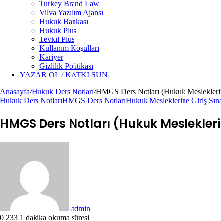
Turkey Brand Law
Vilva Yazılım Ajansı
Hukuk Bankası
Hukuk Plus
Tevkil Plus
Kullanım Koşulları
Kariyer
Gizlilik Politikası
YAZAR OL / KATKI SUN
Anasayfa
/
Hukuk Ders Notları
/
HMGS Ders Notları (Hukuk Mesleklerin
Hukuk Ders Notları
HMGS Ders Notları
Hukuk Mesleklerine Giriş Sı
HMGS Ders Notları (Hukuk Meslekler
Bir
e-
posta
göndermek
admin
0
233
1 dakika okuma süresi