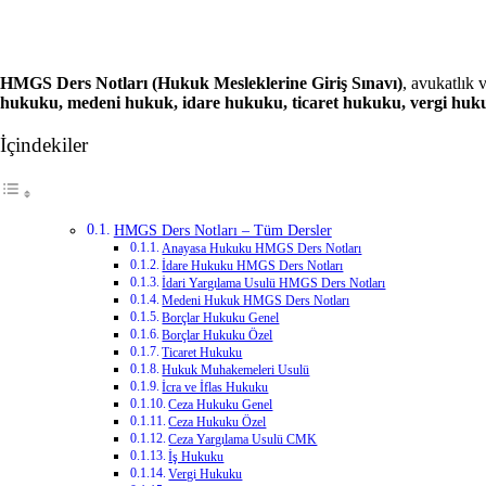
Facebook
X
LinkedIn
Tumblr
Pinterest
Reddit
VKontakte
Odnoklassniki
Pocket
Yazdır
HMGS Ders Notları
(Hukuk Mesleklerine Giriş Sınavı)
, avukatlık 
hukuku, medeni hukuk, idare hukuku, ticaret hukuku, vergi huk
İçindekiler
HMGS Ders Notları – Tüm Dersler
Anayasa Hukuku HMGS Ders Notları
İdare Hukuku HMGS Ders Notları
İdari Yargılama Usulü HMGS Ders Notları
Medeni Hukuk HMGS Ders Notları
Borçlar Hukuku Genel
Borçlar Hukuku Özel
Ticaret Hukuku
Hukuk Muhakemeleri Usulü
İcra ve İflas Hukuku
Ceza Hukuku Genel
Ceza Hukuku Özel
Ceza Yargılama Usulü CMK
İş Hukuku
Vergi Hukuku