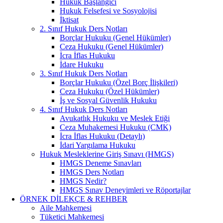
Hukuk Başlangıcı
Hukuk Felsefesi ve Sosyolojisi
İktisat
2. Sınıf Hukuk Ders Notları
Borçlar Hukuku (Genel Hükümler)
Ceza Hukuku (Genel Hükümler)
İcra İflas Hukuku
İdare Hukuku
3. Sınıf Hukuk Ders Notları
Borçlar Hukuku (Özel Borç İlişkileri)
Ceza Hukuku (Özel Hükümler)
İş ve Sosyal Güvenlik Hukuku
4. Sınıf Hukuk Ders Notları
Avukatlık Hukuku ve Meslek Etiği
Ceza Muhakemesi Hukuku (CMK)
İcra İflas Hukuku (Detaylı)
İdari Yargılama Hukuku
Hukuk Mesleklerine Giriş Sınavı (HMGS)
HMGS Deneme Sınavları
HMGS Ders Notları
HMGS Nedir?
HMGS Sınav Deneyimleri ve Röportajlar
ÖRNEK DILEKÇE & REHBER
Aile Mahkemesi
Tüketici Mahkemesi