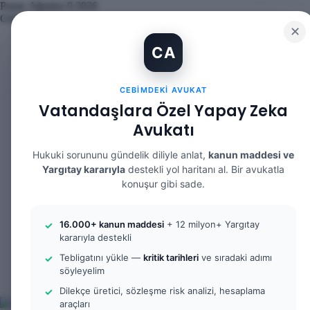
Pazar, Ağustos 9 2026
Güncel Makale
✕
İBAN Kiralama Cezasında Yeni Dönem: TCK 158’e Eklenen Fıkr
CA
12. Yargı Paketi Kabul Edildi: Avukat Gözüyle Tüm Maddeler v
Banka Hesabımı Dolandırıcılara Kullandırdım, Başıma Ne Gelir
İhtiyaç Nedeniyle Tahliye: 9. Hukuk Dairesi 2025/7083 K.
CEBIMDEKI AVUKAT
Yargıtay Kararı İncelemesi ve Tanık Beyanları: 9. Hukuk Daire
Kusur Belirlemesinin Maddi ve Manevi Tazminata Etkisi ve Ma
Vatandaşlara Özel Yapay Zeka
Kusur Belirlemesinin Maddi ve Manevi Tazminata Etkisi ve Ağı
Avukatı
Kira Sözleşmesinin Feshi ve Bilirkişi İncelemesi: 9. Hukuk Dai
Yargıtay Kararı İncelemesi: 2. Ceza Dairesi 2026/2150 K.
Yargıtay Kararı İncelemesi: 2. Ceza Dairesi 2026/4266 K.
Hukuki sorununu gündelik diliyle anlat,
kanun maddesi ve
Yargıtay kararıyla
destekli yol haritanı al. Bir avukatla
Facebook
konuşur gibi sade.
X
YouTube
Instagram
16.000+ kanun maddesi
+ 12 milyon+ Yargıtay
WhatsApp
kararıyla destekli
Kayıt
Ol
Rastgele
Tebligatını yükle —
kritik tarihleri
ve sıradaki adımı
Makale
Kenar
söyleyelim
Bölmesi
Arama
Dilekçe üretici, sözleşme risk analizi, hesaplama
yap
araçları
...