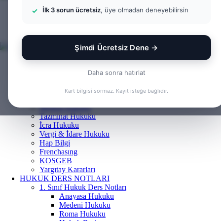
İlk 3 sorun ücretsiz
, üye olmadan deneyebilirsin
Menü
Arama
yap
Kayıt
...
Ol
Şimdi Ücretsiz Dene →
ANASAYFA
BILGI BANKASI
Daha sonra hatırlat
Borçlar Hukuku
Ceza Hukuku
Kart bilgisi sormaz. Kayıt isteğe bağlıdır.
Gayrimenkul Hukuku
Medeni Hukuku
Tazminat Hukuku
İcra Hukuku
Vergi & İdare Hukuku
Hap Bilgi
Frenchasıng
KOSGEB
Yargıtay Kararları
HUKUK DERS NOTLARI
1. Sınıf Hukuk Ders Notları
Anayasa Hukuku
Medeni Hukuku
Roma Hukuku