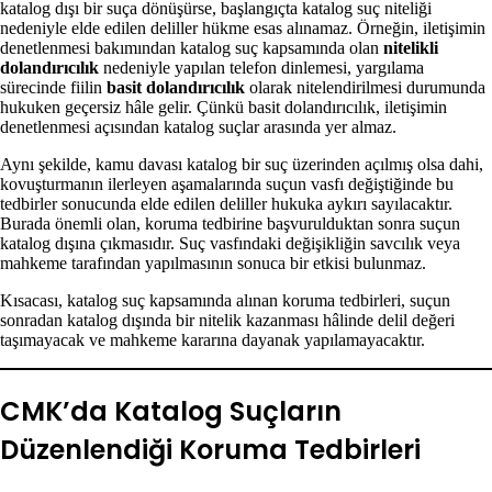
katalog dışı bir suça dönüşürse, başlangıçta katalog suç niteliği
nedeniyle elde edilen deliller hükme esas alınamaz. Örneğin, iletişimin
denetlenmesi bakımından katalog suç kapsamında olan
nitelikli
dolandırıcılık
nedeniyle yapılan telefon dinlemesi, yargılama
sürecinde fiilin
basit dolandırıcılık
olarak nitelendirilmesi durumunda
hukuken geçersiz hâle gelir. Çünkü basit dolandırıcılık, iletişimin
denetlenmesi açısından katalog suçlar arasında yer almaz.
Aynı şekilde, kamu davası katalog bir suç üzerinden açılmış olsa dahi,
kovuşturmanın ilerleyen aşamalarında suçun vasfı değiştiğinde bu
tedbirler sonucunda elde edilen deliller hukuka aykırı sayılacaktır.
Burada önemli olan, koruma tedbirine başvurulduktan sonra suçun
katalog dışına çıkmasıdır. Suç vasfındaki değişikliğin savcılık veya
mahkeme tarafından yapılmasının sonuca bir etkisi bulunmaz.
Kısacası, katalog suç kapsamında alınan koruma tedbirleri, suçun
sonradan katalog dışında bir nitelik kazanması hâlinde delil değeri
taşımayacak ve mahkeme kararına dayanak yapılamayacaktır.
CMK’da Katalog Suçların
Düzenlendiği Koruma Tedbirleri