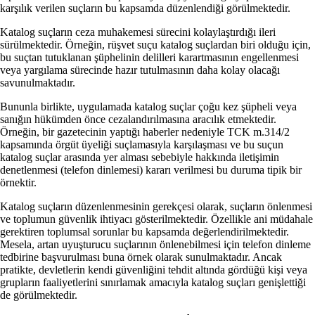
karşılık verilen suçların bu kapsamda düzenlendiği görülmektedir.
Katalog suçların ceza muhakemesi sürecini kolaylaştırdığı ileri
sürülmektedir. Örneğin, rüşvet suçu katalog suçlardan biri olduğu için,
bu suçtan tutuklanan şüphelinin delilleri karartmasının engellenmesi
veya yargılama sürecinde hazır tutulmasının daha kolay olacağı
savunulmaktadır.
Bununla birlikte, uygulamada katalog suçlar çoğu kez şüpheli veya
sanığın hükümden önce cezalandırılmasına aracılık etmektedir.
Örneğin, bir gazetecinin yaptığı haberler nedeniyle TCK m.314/2
kapsamında örgüt üyeliği suçlamasıyla karşılaşması ve bu suçun
katalog suçlar arasında yer alması sebebiyle hakkında iletişimin
denetlenmesi (telefon dinlemesi) kararı verilmesi bu duruma tipik bir
örnektir.
Katalog suçların düzenlenmesinin gerekçesi olarak, suçların önlenmesi
ve toplumun güvenlik ihtiyacı gösterilmektedir. Özellikle ani müdahale
gerektiren toplumsal sorunlar bu kapsamda değerlendirilmektedir.
Mesela, artan uyuşturucu suçlarının önlenebilmesi için telefon dinleme
tedbirine başvurulması buna örnek olarak sunulmaktadır. Ancak
pratikte, devletlerin kendi güvenliğini tehdit altında gördüğü kişi veya
grupların faaliyetlerini sınırlamak amacıyla katalog suçları genişlettiği
de görülmektedir.