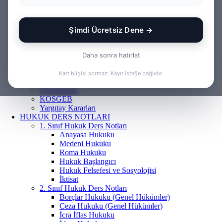
ANASAYFA
BILGI BANKASI
Borçlar Hukuku
Ceza Hukuku
Şimdi Ücretsiz Dene →
Gayrimenkul Hukuku
Medeni Hukuku
Tazminat Hukuku
Daha sonra hatırlat
İcra Hukuku
Vergi & İdare Hukuku
Kart bilgisi sormaz. Kayıt isteğe bağlıdır.
Hap Bilgi
Frenchasıng
KOSGEB
Yargıtay Kararları
HUKUK DERS NOTLARI
1. Sınıf Hukuk Ders Notları
Anayasa Hukuku
Medeni Hukuku
Roma Hukuku
Hukuk Başlangıcı
Hukuk Felsefesi ve Sosyolojisi
İktisat
2. Sınıf Hukuk Ders Notları
Borçlar Hukuku (Genel Hükümler)
Ceza Hukuku (Genel Hükümler)
İcra İflas Hukuku