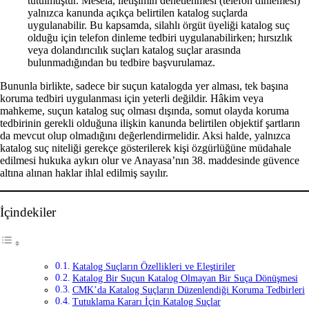
tutulmuştur. Mesela, iletişimin denetlenmesi (telefon dinlemesi)
yalnızca kanunda açıkça belirtilen katalog suçlarda
uygulanabilir. Bu kapsamda, silahlı örgüt üyeliği katalog suç
olduğu için telefon dinleme tedbiri uygulanabilirken; hırsızlık
veya dolandırıcılık suçları katalog suçlar arasında
bulunmadığından bu tedbire başvurulamaz.
Bununla birlikte, sadece bir suçun katalogda yer alması, tek başına
koruma tedbiri uygulanması için yeterli değildir. Hâkim veya
mahkeme, suçun katalog suç olması dışında, somut olayda koruma
tedbirinin gerekli olduğuna ilişkin kanunda belirtilen objektif şartların
da mevcut olup olmadığını değerlendirmelidir. Aksi halde, yalnızca
katalog suç niteliği gerekçe gösterilerek kişi özgürlüğüne müdahale
edilmesi hukuka aykırı olur ve Anayasa’nın 38. maddesinde güvence
altına alınan haklar ihlal edilmiş sayılır.
İçindekiler
Katalog Suçların Özellikleri ve Eleştiriler
Katalog Bir Suçun Katalog Olmayan Bir Suça Dönüşmesi
CMK’da Katalog Suçların Düzenlendiği Koruma Tedbirleri
Tutuklama Kararı İçin Katalog Suçlar