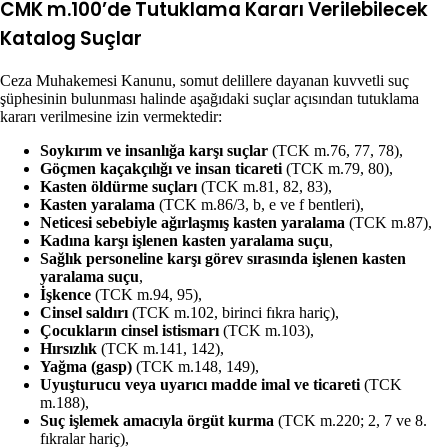
CMK m.100’de Tutuklama Kararı Verilebilecek
Katalog Suçlar
Ceza Muhakemesi Kanunu, somut delillere dayanan kuvvetli suç
şüphesinin bulunması halinde aşağıdaki suçlar açısından tutuklama
kararı verilmesine izin vermektedir:
Soykırım ve insanlığa karşı suçlar
(TCK m.76, 77, 78),
Göçmen kaçakçılığı ve insan ticareti
(TCK m.79, 80),
Kasten öldürme suçları
(TCK m.81, 82, 83),
Kasten yaralama
(TCK m.86/3, b, e ve f bentleri),
Neticesi sebebiyle ağırlaşmış kasten yaralama
(TCK m.87),
Kadına karşı işlenen kasten yaralama suçu
,
Sağlık personeline karşı görev sırasında işlenen kasten
yaralama suçu
,
İşkence
(TCK m.94, 95),
Cinsel saldırı
(TCK m.102, birinci fıkra hariç),
Çocukların cinsel istismarı
(TCK m.103),
Hırsızlık
(TCK m.141, 142),
Yağma (gasp)
(TCK m.148, 149),
Uyuşturucu veya uyarıcı madde imal ve ticareti
(TCK
m.188),
Suç işlemek amacıyla örgüt kurma
(TCK m.220; 2, 7 ve 8.
fıkralar hariç),