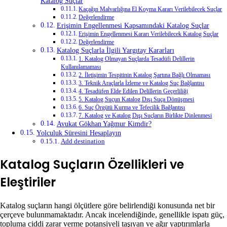
Katalog Suçlar
Kaçağın Malvarlığına El Koyma Kararı Verilebilecek Suçlar
Değerlendirme
Erişimin Engellenmesi Kapsamındaki Katalog Suçlar
Erişimin Engellenmesi Kararı Verilebilecek Katalog Suçlar
Değerlendirme
Katalog Suçlarla İlgili Yargıtay Kararları
1. Katalog Olmayan Suçlarda Tesadüfi Delillerin
Kullanılamaması
2. İletişimin Tespitinin Katalog Şartına Bağlı Olmaması
3. Teknik Araçlarla İzleme ve Katalog Suç Bağlantısı
4. Tesadüfen Elde Edilen Delillerin Geçerliliği
5. Katalog Suçun Katalog Dışı Suça Dönüşmesi
6. Suç Örgütü Kurma ve Tefecilik Bağlantısı
7. Katalog ve Katalog Dışı Suçların Birlikte Dinlenmesi
Avukat Gökhan Yağmur Kimdir?
Yolculuk Süresini Hesaplayın
Add destination
Katalog Suçların Özellikleri ve
Eleştiriler
Katalog suçların hangi ölçütlere göre belirlendiği konusunda net bir
çerçeve bulunmamaktadır. Ancak incelendiğinde, genellikle ispatı güç,
topluma ciddi zarar verme potansiyeli taşıyan ve ağır yaptırımlarla