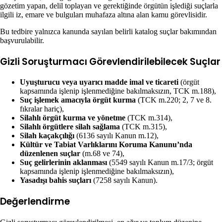
gözetim yapan, delil toplayan ve gerektiğinde örgütün işlediği suçlarla
ilgili iz, emare ve bulguları muhafaza altına alan kamu görevlisidir.
Bu tedbire yalnızca kanunda sayılan belirli katalog suçlar bakımından
başvurulabilir.
Gizli Soruşturmacı Görevlendirilebilecek Suçlar
Uyuşturucu veya uyarıcı madde imal ve ticareti
(örgüt
kapsamında işlenip işlenmediğine bakılmaksızın, TCK m.188),
Suç işlemek amacıyla örgüt kurma
(TCK m.220; 2, 7 ve 8.
fıkralar hariç),
Silahlı örgüt kurma ve yönetme
(TCK m.314),
Silahlı örgütlere silah sağlama
(TCK m.315),
Silah kaçakçılığı
(6136 sayılı Kanun m.12),
Kültür ve Tabiat Varlıklarını Koruma Kanunu’nda
düzenlenen suçlar
(m.68 ve 74),
Suç gelirlerinin aklanması
(5549 sayılı Kanun m.17/3; örgüt
kapsamında işlenip işlenmediğine bakılmaksızın),
Yasadışı bahis suçları
(7258 sayılı Kanun).
Değerlendirme