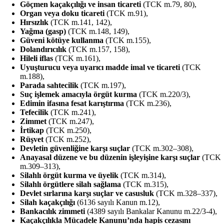
Göçmen kaçakçılığı ve insan ticareti
(TCK m.79, 80),
Organ veya doku ticareti
(TCK m.91),
Hırsızlık
(TCK m.141, 142),
Yağma (gasp)
(TCK m.148, 149),
Güveni kötüye kullanma
(TCK m.155),
Dolandırıcılık
(TCK m.157, 158),
Hileli iflas
(TCK m.161),
Uyuşturucu veya uyarıcı madde imal ve ticareti
(TCK
m.188),
Parada sahtecilik
(TCK m.197),
Suç işlemek amacıyla örgüt kurma
(TCK m.220/3),
Edimin ifasına fesat karıştırma
(TCK m.236),
Tefecilik
(TCK m.241),
Zimmet
(TCK m.247),
İrtikap
(TCK m.250),
Rüşvet
(TCK m.252),
Devletin güvenliğine karşı suçlar
(TCK m.302–308),
Anayasal düzene ve bu düzenin işleyişine karşı suçlar
(TCK
m.309–313),
Silahlı örgüt kurma ve üyelik
(TCK m.314),
Silahlı örgütlere silah sağlama
(TCK m.315),
Devlet sırlarına karşı suçlar ve casusluk
(TCK m.328–337),
Silah kaçakçılığı
(6136 sayılı Kanun m.12),
Bankacılık zimmeti
(4389 sayılı Bankalar Kanunu m.22/3-4),
Kaçakçılıkla Mücadele Kanunu’nda hapis cezasını