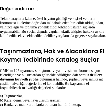
Değerlendirme
Teknik araçlarla izleme, özel hayatın gizliliği ve kişisel verilerin
korunması ilkelerine doğrudan müdahale eden bir tedbir olduğundan,
yalnızca ağır ve topluma yönelik ciddi tehdit oluşturan suçlarda
uygulanabilir. Bu suçlar dışında yapılan teknik takipler hukuka aykırı
kabul edilecek ve elde edilen deliller yargılamada geçersiz sayılacaktır.
Taşınmazlara, Hak ve Alacaklara El
Koyma Tedbirinde Katalog Suçlar
CMK m.127 uyarınca, soruşturma veya kovuşturma konusu suçun
işlendiğine ve bu suçlardan gelir elde edildiğine dair
somut delillere
dayanan kuvvetli şüphe
bulunması hâlinde, şüpheli veya sanığa ait
çeşitli malvarlığı değerlerine el konulabilir. Bu kapsamda el
koyulabilecek malvarlığı değerleri şunlardır:
a) Taşınmazlar,
b) Kara, deniz veya hava ulaşım araçları,
c) Banka ve mali kurumlarda bulunan her türlü hesap,