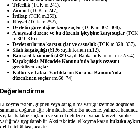
Tefecilik
(TCK m.241),
Zimmet
(TCK m.247),
İrtikap
(TCK m.250),
Rüşvet
(TCK m.252),
Devletin güvenliğine karşı suçlar
(TCK m.302–308),
Anayasal düzene ve bu düzenin işleyişine karşı suçlar
(TCK
m.309–316),
Devlet sırlarına karşı suçlar ve casusluk
(TCK m.328–337),
Silah kaçakçılığı
(6136 sayılı Kanun m.12),
Bankacılık zimmeti
(4389 sayılı Bankalar Kanunu m.22/3-4),
Kaçakçılıkla Mücadele Kanunu’nda hapis cezasını
gerektiren suçlar
,
Kültür ve Tabiat Varlıklarını Koruma Kanunu’nda
düzenlenen suçlar
(m.68, 74).
Değerlendirme
El koyma tedbiri, şüpheli veya sanığın malvarlığı üzerinde doğrudan
sınırlama doğuran ağır bir müdahaledir. Bu nedenle, yalnızca kanunda
sayılan katalog suçlarda ve somut delillere dayanan kuvvetli şüphe
varlığında uygulanabilir. Aksi takdirde, el koyma kararı
hukuka aykırı
delil
niteliği taşıyacaktır.