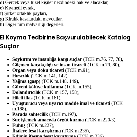
d) Gerçek veya tüzel kişiler nezdindeki hak ve alacaklar,
e) Kıymetli evrak,
f) Şirket ortaklık payları,
g) Kiralık kasalardaki mevcutlar,
h) Diğer tüm malvarlığı değerleri.
El Koyma Tedbirine Başvurulabilecek Katalog
Suçlar
Soykırım ve insanlığa karşı suçlar
(TCK m.76, 77, 78),
Göçmen kaçakçılığı ve insan ticareti
(TCK m.79, 80),
Organ veya doku ticareti
(TCK m.91),
Hırsızlık
(TCK m.141, 142),
Yağma (gasp)
(TCK m.148, 149),
Güveni kötüye kullanma
(TCK m.155),
Dolandırıcılık
(TCK m.157, 158),
Hileli iflas
(TCK m.161),
Uyuşturucu veya uyarıcı madde imal ve ticareti
(TCK
m.188),
Parada sahtecilik
(TCK m.197),
Suç işlemek amacıyla örgüt kurma
(TCK m.220/3),
Fuhuş
(TCK m.227),
İhaleye fesat karıştırma
(TCK m.235),
Edimin ifasına fesat karıştırma
(TCK m.236),