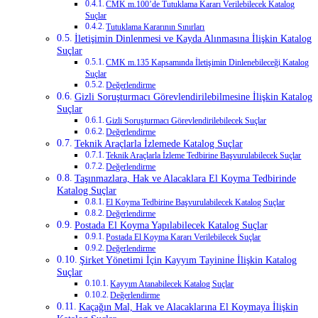
CMK m.100’de Tutuklama Kararı Verilebilecek Katalog
Suçlar
Tutuklama Kararının Sınırları
İletişimin Dinlenmesi ve Kayda Alınmasına İlişkin Katalog
Suçlar
CMK m.135 Kapsamında İletişimin Dinlenebileceği Katalog
Suçlar
Değerlendirme
Gizli Soruşturmacı Görevlendirilebilmesine İlişkin Katalog
Suçlar
Gizli Soruşturmacı Görevlendirilebilecek Suçlar
Değerlendirme
Teknik Araçlarla İzlemede Katalog Suçlar
Teknik Araçlarla İzleme Tedbirine Başvurulabilecek Suçlar
Değerlendirme
Taşınmazlara, Hak ve Alacaklara El Koyma Tedbirinde
Katalog Suçlar
El Koyma Tedbirine Başvurulabilecek Katalog Suçlar
Değerlendirme
Postada El Koyma Yapılabilecek Katalog Suçlar
Postada El Koyma Kararı Verilebilecek Suçlar
Değerlendirme
Şirket Yönetimi İçin Kayyım Tayinine İlişkin Katalog
Suçlar
Kayyım Atanabilecek Katalog Suçlar
Değerlendirme
Kaçağın Mal, Hak ve Alacaklarına El Koymaya İlişkin