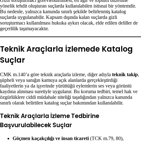
Gizli soruşturmacı görevlendirilmesi, en ağır ve toplum düzenine
yönelik tehdit oluşturan suçlarda kullanılabilen istisnai bir yöntemdir.
Bu nedenle, yalnızca kanunda sınırlı şekilde belirlenmiş katalog
suçlarda uygulanabilir. Kapsam dışında kalan suçlarda gizli
soruşturmacı kullanılması hukuka aykırı olacak, elde edilen deliller de
geçerlilik taşımayacaktır.
Teknik Araçlarla İzlemede Katalog
Suçlar
CMK m.140’a göre teknik araçlarla izleme, diğer adıyla
teknik takip
,
şüpheli veya sanığın kamuya açık alanlarda gerçekleştirdiği
faaliyetlerin ya da işyerinde yürüttüğü eylemlerin ses veya görüntü
kaydına alınması suretiyle uygulanır. Bu koruma tedbiri, temel hak ve
özgürlüklere ciddi müdahale niteliği taşıdığından yalnızca kanunda
sınırlı olarak belirtilen katalog suçlar bakımından kullanılabilir.
Teknik Araçlarla İzleme Tedbirine
Başvurulabilecek Suçlar
Göçmen kaçakçılığı ve insan ticareti
(TCK m.79, 80),