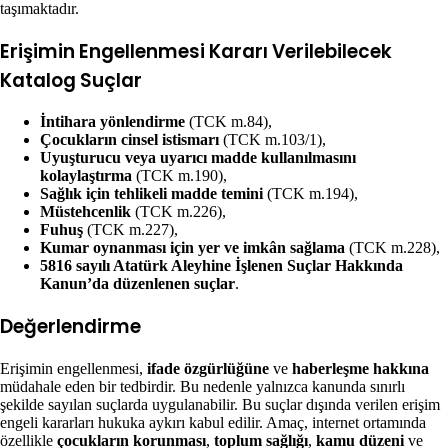
taşımaktadır.
Erişimin Engellenmesi Kararı Verilebilecek
Katalog Suçlar
İntihara yönlendirme
(TCK m.84),
Çocukların cinsel istismarı
(TCK m.103/1),
Uyuşturucu veya uyarıcı madde kullanılmasını
kolaylaştırma
(TCK m.190),
Sağlık için tehlikeli madde temini
(TCK m.194),
Müstehcenlik
(TCK m.226),
Fuhuş
(TCK m.227),
Kumar oynanması için yer ve imkân sağlama
(TCK m.228),
5816 sayılı Atatürk Aleyhine İşlenen Suçlar Hakkında
Kanun’da düzenlenen suçlar
.
Değerlendirme
Erişimin engellenmesi,
ifade özgürlüğüne
ve
haberleşme hakkına
müdahale eden bir tedbirdir. Bu nedenle yalnızca kanunda sınırlı
şekilde sayılan suçlarda uygulanabilir. Bu suçlar dışında verilen erişim
engeli kararları hukuka aykırı kabul edilir. Amaç, internet ortamında
özellikle
çocukların korunması
,
toplum sağlığı
,
kamu düzeni
ve