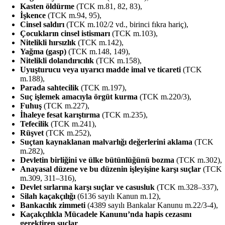
Kasten öldürme
(TCK m.81, 82, 83),
İşkence
(TCK m.94, 95),
Cinsel saldırı
(TCK m.102/2 vd., birinci fıkra hariç),
Çocukların cinsel istismarı
(TCK m.103),
Nitelikli hırsızlık
(TCK m.142),
Yağma (gasp)
(TCK m.148, 149),
Nitelikli dolandırıcılık
(TCK m.158),
Uyuşturucu veya uyarıcı madde imal ve ticareti
(TCK
m.188),
Parada sahtecilik
(TCK m.197),
Suç işlemek amacıyla örgüt kurma
(TCK m.220/3),
Fuhuş
(TCK m.227),
İhaleye fesat karıştırma
(TCK m.235),
Tefecilik
(TCK m.241),
Rüşvet
(TCK m.252),
Suçtan kaynaklanan malvarlığı değerlerini aklama
(TCK
m.282),
Devletin birliğini ve ülke bütünlüğünü bozma
(TCK m.302),
Anayasal düzene ve bu düzenin işleyişine karşı suçlar
(TCK
m.309, 311–316),
Devlet sırlarına karşı suçlar ve casusluk
(TCK m.328–337),
Silah kaçakçılığı
(6136 sayılı Kanun m.12),
Bankacılık zimmeti
(4389 sayılı Bankalar Kanunu m.22/3-4),
Kaçakçılıkla Mücadele Kanunu’nda hapis cezasını
gerektiren suçlar
,