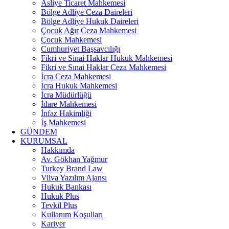
Asliye Ticaret Mahkemesi
Bölge Adliye Ceza Daireleri
Bölge Adliye Hukuk Daireleri
Çocuk Ağır Ceza Mahkemesi
Çocuk Mahkemesi
Cumhuriyet Başsavcılığı
Fikri ve Sinai Haklar Hukuk Mahkemesi
Fikri ve Sınai Haklar Ceza Mahkemesi
İcra Ceza Mahkemesi
İcra Hukuk Mahkemesi
İcra Müdürlüğü
İdare Mahkemesi
İnfaz Hakimliği
İş Mahkemesi
GÜNDEM
KURUMSAL
Hakkımda
Av. Gökhan Yağmur
Turkey Brand Law
Vilva Yazılım Ajansı
Hukuk Bankası
Hukuk Plus
Tevkil Plus
Kullanım Koşulları
Kariyer