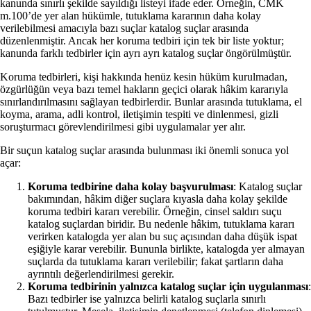
kanunda sınırlı şekilde sayıldığı listeyi ifade eder. Örneğin, CMK
m.100’de yer alan hükümle, tutuklama kararının daha kolay
verilebilmesi amacıyla bazı suçlar katalog suçlar arasında
düzenlenmiştir. Ancak her koruma tedbiri için tek bir liste yoktur;
kanunda farklı tedbirler için ayrı ayrı katalog suçlar öngörülmüştür.
Koruma tedbirleri, kişi hakkında henüz kesin hüküm kurulmadan,
özgürlüğün veya bazı temel hakların geçici olarak hâkim kararıyla
sınırlandırılmasını sağlayan tedbirlerdir. Bunlar arasında tutuklama, el
koyma, arama, adli kontrol, iletişimin tespiti ve dinlenmesi, gizli
soruşturmacı görevlendirilmesi gibi uygulamalar yer alır.
Bir suçun katalog suçlar arasında bulunması iki önemli sonuca yol
açar:
Koruma tedbirine daha kolay başvurulması
: Katalog suçlar
bakımından, hâkim diğer suçlara kıyasla daha kolay şekilde
koruma tedbiri kararı verebilir. Örneğin, cinsel saldırı suçu
katalog suçlardan biridir. Bu nedenle hâkim, tutuklama kararı
verirken katalogda yer alan bu suç açısından daha düşük ispat
eşiğiyle karar verebilir. Bununla birlikte, katalogda yer almayan
suçlarda da tutuklama kararı verilebilir; fakat şartların daha
ayrıntılı değerlendirilmesi gerekir.
Koruma tedbirinin yalnızca katalog suçlar için uygulanması
:
Bazı tedbirler ise yalnızca belirli katalog suçlarla sınırlı