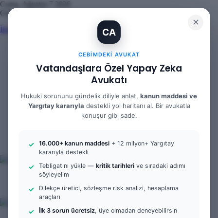
Cuma, Ağustos 7 2026
Güncel Makale
✕
İhtiyaç Nedeniyle Tahliye: 9. Hukuk Dairesi 2025/7083 K.
CA
CEBIMDEKI AVUKAT
Vatandaşlara Özel Yapay Zeka
Facebook
Avukatı
X
YouTube
Hukuki sorununu gündelik diliyle anlat,
kanun maddesi ve
Instagram
WhatsApp
Yargıtay kararıyla
destekli yol haritanı al. Bir avukatla
Kayıt
konuşur gibi sade.
Ol
Rastgele
Makale
Kenar
Bölmesi
16.000+ kanun maddesi
+ 12 milyon+ Yargıtay
Arama
kararıyla destekli
yap
...
Tebligatını yükle —
kritik tarihleri
ve sıradaki adımı
söyleyelim
Menü
Arama
Dilekçe üretici, sözleşme risk analizi, hesaplama
yap
Kayıt
araçları
...
Ol
İlk 3 sorun ücretsiz
, üye olmadan deneyebilirsin