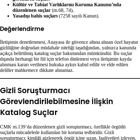
Kültür ve Tabiat Varlıklarını Koruma Kanunu’nda
düzenlenen suçlar
(m.68, 74),
Yasadışı bahis suçları
(7258 sayılı Kanun).
Değerlendirme
İletişimin denetlenmesi, Anayasa ile güvence altına alınan özel hayatın
gizliliğine doğrudan müdahale niteliği taşıdığından, yalnızca kanunda
açıkça belirtilmiş katalog suçlar bakımından mümkündür. Bu suçlar
dışında herhangi bir fiil için telefon dinlemesi veya iletişimin kayda
alınması kararı verilmesi hukuka aykırı kabul edilir ve elde edilen
deliller mahkemece dikkate alınamaz.
Gizli Soruşturmacı
Görevlendirilebilmesine İlişkin
Katalog Suçlar
CMK m.139’da düzenlenen gizli soruşturmacı, özellikle örgütlü
suçlarla mücadelede kullanılan bir koruma tedbiridir. Gizli
soruşturmacı; kimliği gizlenerek örgüt içine sızan, faaliyetleri izleyen,