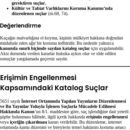
gerektiren suçlar
,
Kültür ve Tabiat Varlıklarını Koruma Kanunu’nda
düzenlenen suçlar
(m.68, 74).
Değerlendirme
Kaçağın malvarlığına el koyma, kişinin mülkiyet hakkına doğrudan
müdahale eden ağır bir koruma tedbiridir. Bu nedenle yalnızca
kanunda sınırlı biçimde sayılan katalog suçlar
için uygulanabilir.
Aksi durumda verilen kararlar hukuka aykırı olur ve elde edilen
sonuçlar yargılamada geçersiz sayılır.
Erişimin Engellenmesi
Kapsamındaki Katalog Suçlar
5651 sayılı
İnternet Ortamında Yapılan Yayınların Düzenlenmesi
ve Bu Yayınlar Yoluyla İşlenen Suçlarla Mücadele Edilmesi
Hakkında Kanun
’un 8/1. maddesine göre, suç işlendiğine dair yeterli
şüphe bulunması hâlinde, ilgili içerik hakkında
erişimin engellenmesi
veya
içeriğin çıkarılması
kararı verilebilir. Bu düzenleme, internet
ortamında kamu düzenini ve bireylerin temel haklarını koruma amacı