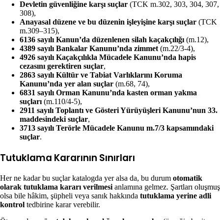
Devletin güvenliğine karşı suçlar
(TCK m.302, 303, 304, 307,
308),
Anayasal düzene ve bu düzenin işleyişine karşı suçlar
(TCK
m.309–315),
6136 sayılı Kanun’da düzenlenen silah kaçakçılığı
(m.12),
4389 sayılı Bankalar Kanunu’nda zimmet
(m.22/3-4),
4926 sayılı Kaçakçılıkla Mücadele Kanunu’nda hapis
cezasını gerektiren suçlar
,
2863 sayılı Kültür ve Tabiat Varlıklarını Koruma
Kanunu’nda yer alan suçlar
(m.68, 74),
6831 sayılı Orman Kanunu’nda kasten orman yakma
suçları
(m.110/4-5),
2911 sayılı Toplantı ve Gösteri Yürüyüşleri Kanunu’nun 33.
maddesindeki suçlar
,
3713 sayılı Terörle Mücadele Kanunu m.7/3 kapsamındaki
suçlar
.
Tutuklama Kararının Sınırları
Her ne kadar bu suçlar katalogda yer alsa da, bu durum
otomatik
olarak tutuklama kararı verilmesi
anlamına gelmez. Şartları oluşmuş
olsa bile hâkim, şüpheli veya sanık hakkında
tutuklama yerine adli
kontrol
tedbirine karar verebilir.