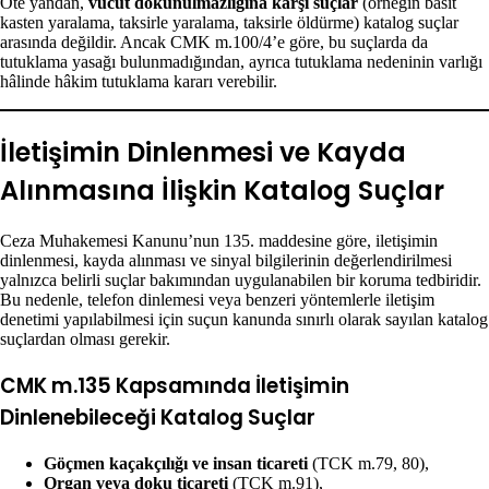
Öte yandan,
vücut dokunulmazlığına karşı suçlar
(örneğin basit
kasten yaralama, taksirle yaralama, taksirle öldürme) katalog suçlar
arasında değildir. Ancak CMK m.100/4’e göre, bu suçlarda da
tutuklama yasağı bulunmadığından, ayrıca tutuklama nedeninin varlığı
hâlinde hâkim tutuklama kararı verebilir.
İletişimin Dinlenmesi ve Kayda
Alınmasına İlişkin Katalog Suçlar
Ceza Muhakemesi Kanunu’nun 135. maddesine göre, iletişimin
dinlenmesi, kayda alınması ve sinyal bilgilerinin değerlendirilmesi
yalnızca belirli suçlar bakımından uygulanabilen bir koruma tedbiridir.
Bu nedenle, telefon dinlemesi veya benzeri yöntemlerle iletişim
denetimi yapılabilmesi için suçun kanunda sınırlı olarak sayılan katalog
suçlardan olması gerekir.
CMK m.135 Kapsamında İletişimin
Dinlenebileceği Katalog Suçlar
Göçmen kaçakçılığı ve insan ticareti
(TCK m.79, 80),
Organ veya doku ticareti
(TCK m.91),