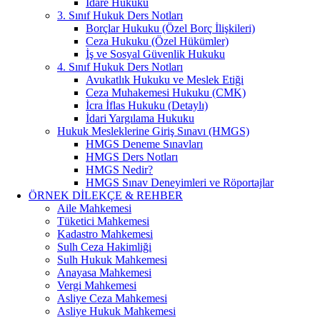
İdare Hukuku
3. Sınıf Hukuk Ders Notları
Borçlar Hukuku (Özel Borç İlişkileri)
Ceza Hukuku (Özel Hükümler)
İş ve Sosyal Güvenlik Hukuku
4. Sınıf Hukuk Ders Notları
Avukatlık Hukuku ve Meslek Etiği
Ceza Muhakemesi Hukuku (CMK)
İcra İflas Hukuku (Detaylı)
İdari Yargılama Hukuku
Hukuk Mesleklerine Giriş Sınavı (HMGS)
HMGS Deneme Sınavları
HMGS Ders Notları
HMGS Nedir?
HMGS Sınav Deneyimleri ve Röportajlar
ÖRNEK DILEKÇE & REHBER
Aile Mahkemesi
Tüketici Mahkemesi
Kadastro Mahkemesi
Sulh Ceza Hakimliği
Sulh Hukuk Mahkemesi
Anayasa Mahkemesi
Vergi Mahkemesi
Asliye Ceza Mahkemesi
Asliye Hukuk Mahkemesi