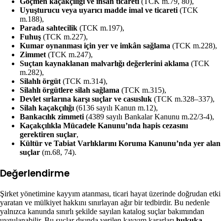
Göçmen kaçakçılığı ve insan ticareti
(TCK m.79, 80),
Uyuşturucu veya uyarıcı madde imal ve ticareti
(TCK
m.188),
Parada sahtecilik
(TCK m.197),
Fuhuş
(TCK m.227),
Kumar oynanması için yer ve imkân sağlama
(TCK m.228),
Zimmet
(TCK m.247),
Suçtan kaynaklanan malvarlığı değerlerini aklama
(TCK
m.282),
Silahlı örgüt
(TCK m.314),
Silahlı örgütlere silah sağlama
(TCK m.315),
Devlet sırlarına karşı suçlar ve casusluk
(TCK m.328–337),
Silah kaçakçılığı
(6136 sayılı Kanun m.12),
Bankacılık zimmeti
(4389 sayılı Bankalar Kanunu m.22/3-4),
Kaçakçılıkla Mücadele Kanunu’nda hapis cezasını
gerektiren suçlar
,
Kültür ve Tabiat Varlıklarını Koruma Kanunu’nda yer alan
suçlar
(m.68, 74).
Değerlendirme
Şirket yönetimine kayyım atanması, ticari hayat üzerinde doğrudan etki
yaratan ve mülkiyet hakkını sınırlayan ağır bir tedbirdir. Bu nedenle
yalnızca kanunda sınırlı şekilde sayılan katalog suçlar bakımından
uygulanabilir. Bu suçlar dışında verilen kayyım kararları
hukuka