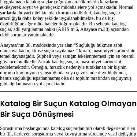
Uygulamada katalog suçlar çoğu zaman hâkimlerin kararlarını
etkileyerek soyut ve gerekçesiz müdahalelere yol açmaktadır. Normal
şartlarda ihtiyari nitelikte olan koruma tedbirleri, katalog suçlar
aracılığıyla daha kolay şekilde uygulanabilmekte, bu da kişi
özgürlüğüne ağır müdahaleler doğurmaktadır. Bu sebeple katalog
suçlar, adil yargılanma hakkı (AİHS m.6, Anayasa m.38) açısından
ciddi sorunlar yaratmaktadır.
Anayasa’nın 38. maddesinde yer alan “Suçluluğu hükmen sabit
oluncaya kadar, kimse suçlu sayılamaz.” kuralı, masumiyet karinesinin
temel dayanağıdır. Şüpheli veya sanığın lekelenmemesi için en önemli
güvence bu ilkedir. Ancak katalog suçlar, masumiyet karinesini
zedelemektedir. Örneğin, hırsızlık nedeniyle tutuklanan bir kişinin
durumu kamuoyuna yansıdığında veya çevresinde duyulduğunda,
henüz suçluluğu ispatlanmamış olsa da toplum tarafından suçluymuş
gibi algılanmasına yol açmaktadır.
Katalog Bir Suçun Katalog Olmayan
Bir Suça Dönüşmesi
Soruşturma başlangıcında katalog suçlardan biri olarak değerlendirilen
bir fiil, ilerleyen soruşturma veya kovuşturma sürecinde vasıf değiştirip