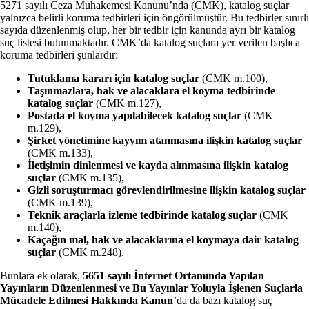
5271 sayılı Ceza Muhakemesi Kanunu’nda (CMK), katalog suçlar
yalnızca belirli koruma tedbirleri için öngörülmüştür. Bu tedbirler sınırlı
sayıda düzenlenmiş olup, her bir tedbir için kanunda ayrı bir katalog
suç listesi bulunmaktadır. CMK’da katalog suçlara yer verilen başlıca
koruma tedbirleri şunlardır:
Tutuklama kararı için katalog suçlar
(CMK m.100),
Taşınmazlara, hak ve alacaklara el koyma tedbirinde
katalog suçlar
(CMK m.127),
Postada el koyma yapılabilecek katalog suçlar
(CMK
m.129),
Şirket yönetimine kayyım atanmasına ilişkin katalog suçlar
(CMK m.133),
İletişimin dinlenmesi ve kayda alınmasına ilişkin katalog
suçlar
(CMK m.135),
Gizli soruşturmacı görevlendirilmesine ilişkin katalog suçlar
(CMK m.139),
Teknik araçlarla izleme tedbirinde katalog suçlar
(CMK
m.140),
Kaçağın mal, hak ve alacaklarına el koymaya dair katalog
suçlar
(CMK m.248).
Bunlara ek olarak,
5651 sayılı İnternet Ortamında Yapılan
Yayınların Düzenlenmesi ve Bu Yayınlar Yoluyla İşlenen Suçlarla
Mücadele Edilmesi Hakkında Kanun
’da da bazı katalog suç