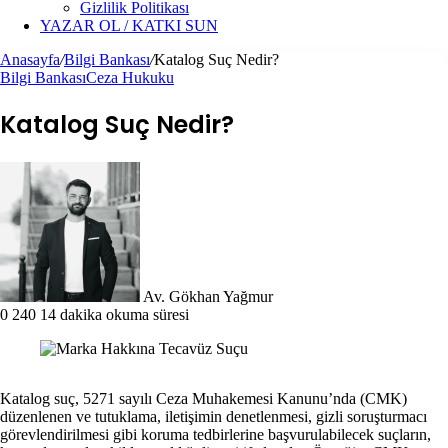
Gizlilik Politikası
YAZAR OL / KATKI SUN
Anasayfa
/
Bilgi Bankası
/
Katalog Suç Nedir?
Bilgi Bankası
Ceza Hukuku
Katalog Suç Nedir?
Follow
Bir
on
e-
X
posta
göndermek
Av. Gökhan Yağmur
0
240
14 dakika okuma süresi
Katalog suç, 5271 sayılı Ceza Muhakemesi Kanunu’nda (CMK)
düzenlenen ve tutuklama, iletişimin denetlenmesi, gizli soruşturmacı
görevlendirilmesi gibi koruma tedbirlerine başvurulabilecek suçların,