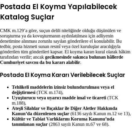
Postada El Koyma Yapılabilecek
Katalog Suçlar
CMK m.129’a göre, suçun delili niteliğinde olduğu düşünülen ve
soruşturma ya da kovuşturmanın aydınlatılması için adliyenin
denetimine alınması zorunlu sayılan gönderilere el konulabilir. Bu
tedbir, posta hizmeti sunan resmî veya özel kuruluşlar aracılığıyla
gönderilen tüm gönderileri kapsar. El koyma kararı kural olarak hâkim
tarafından verilir; ancak
gecikmesinde sakınca bulunan hâllerde
Cumhuriyet savcısı da bu kararı alabilir
.
Postada El Koyma Kararı Verilebilecek Suçlar
Tehlikeli maddelerin izinsiz bulundurulması veya el
değiştirmesi
(TCK m.174),
Uyuşturucu veya uyarıcı madde imal ve ticareti
(TCK
m.188),
Ateşli Silahlar ve Bıçaklar ile Diğer Aletler Hakkında
Kanun’da düzenlenen suçlar
(6136 sayılı Kanun m.12 ve 13),
Kültür ve Tabiat Varlıklarını Koruma Kanunu’nda
tanımlanan suçlar
(2863 sayılı Kanun m.67 ve 68).