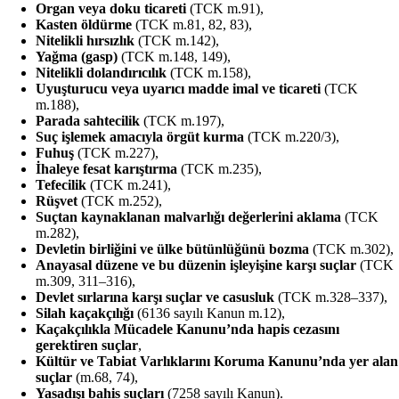
Organ veya doku ticareti
(TCK m.91),
Kasten öldürme
(TCK m.81, 82, 83),
Nitelikli hırsızlık
(TCK m.142),
Yağma (gasp)
(TCK m.148, 149),
Nitelikli dolandırıcılık
(TCK m.158),
Uyuşturucu veya uyarıcı madde imal ve ticareti
(TCK
m.188),
Parada sahtecilik
(TCK m.197),
Suç işlemek amacıyla örgüt kurma
(TCK m.220/3),
Fuhuş
(TCK m.227),
İhaleye fesat karıştırma
(TCK m.235),
Tefecilik
(TCK m.241),
Rüşvet
(TCK m.252),
Suçtan kaynaklanan malvarlığı değerlerini aklama
(TCK
m.282),
Devletin birliğini ve ülke bütünlüğünü bozma
(TCK m.302),
Anayasal düzene ve bu düzenin işleyişine karşı suçlar
(TCK
m.309, 311–316),
Devlet sırlarına karşı suçlar ve casusluk
(TCK m.328–337),
Silah kaçakçılığı
(6136 sayılı Kanun m.12),
Kaçakçılıkla Mücadele Kanunu’nda hapis cezasını
gerektiren suçlar
,
Kültür ve Tabiat Varlıklarını Koruma Kanunu’nda yer alan
suçlar
(m.68, 74),
Yasadışı bahis suçları
(7258 sayılı Kanun).