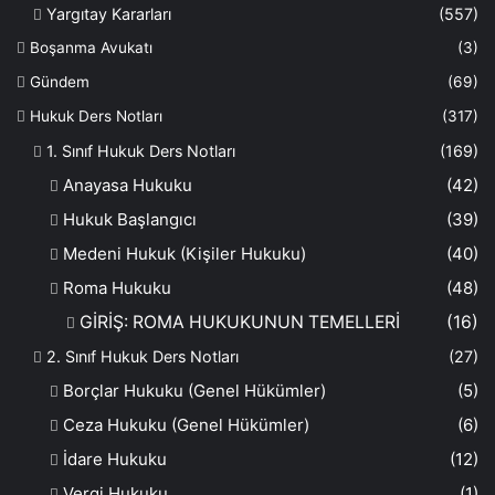
Yargıtay Kararları
(557)
Boşanma Avukatı
(3)
Gündem
(69)
Hukuk Ders Notları
(317)
1. Sınıf Hukuk Ders Notları
(169)
Anayasa Hukuku
(42)
Hukuk Başlangıcı
(39)
Medeni Hukuk (Kişiler Hukuku)
(40)
Roma Hukuku
(48)
GİRİŞ: ROMA HUKUKUNUN TEMELLERİ
(16)
2. Sınıf Hukuk Ders Notları
(27)
Borçlar Hukuku (Genel Hükümler)
(5)
Ceza Hukuku (Genel Hükümler)
(6)
İdare Hukuku
(12)
Vergi Hukuku
(1)