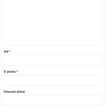
Y
o
r
u
m
*
Ad
*
E-posta
*
İnternet sitesi