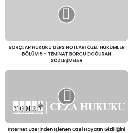
DERS
NOTLARI
ÖZEL
HÜKÜMLER
BÖLÜM
5
-
BORÇLAR HUKUKU DERS NOTLARI ÖZEL HÜKÜMLER
TEMİNAT
BORCU
BÖLÜM 5 - TEMİNAT BORCU DOĞURAN
DOĞURAN
SÖZLEŞMELER
SÖZLEŞMELER
İnternet
Üzerinden
İşlenen
Özel
Hayatın
Gizliliğini
İhlal
Suçu
Nedir?
İnternet Üzerinden İşlenen Özel Hayatın Gizliliğini
(TCK