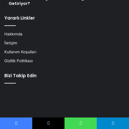
Getiriyor?
Yararlı Linkler
Hakkımda
İletişim
Kullanım Koşulları
Gizlilik Politikası
Bizi Takip Edin
Bu web sitesine yazı gönderebilirsiniz. Gönderdiğiniz yazılar sizin
adınızla ile paylaşılacaktır. Yazı Gönder gönder bölümünden
Facebook
X
WhatsApp
Telegram