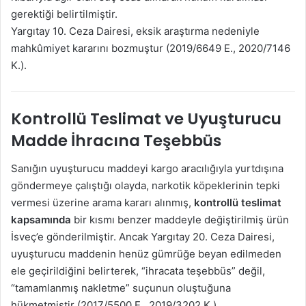
gerektiği belirtilmiştir.
Yargıtay 10. Ceza Dairesi, eksik araştırma nedeniyle
mahkûmiyet kararını bozmuştur (2019/6649 E., 2020/7146
K.).
Kontrollü Teslimat ve Uyuşturucu
Madde İhracına Teşebbüs
Sanığın uyuşturucu maddeyi kargo aracılığıyla yurtdışına
göndermeye çalıştığı olayda, narkotik köpeklerinin tepki
vermesi üzerine arama kararı alınmış,
kontrollü teslimat
kapsamında
bir kısmı benzer maddeyle değiştirilmiş ürün
İsveç’e gönderilmiştir. Ancak Yargıtay 20. Ceza Dairesi,
uyuşturucu maddenin henüz gümrüğe beyan edilmeden
ele geçirildiğini belirterek, “ihracata teşebbüs” değil,
“tamamlanmış nakletme” suçunun oluştuğuna
hükmetmiştir (2017/5500 E., 2019/3202 K.).