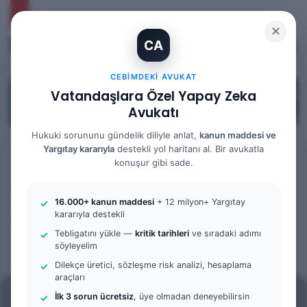
✕
CA
Kayıt Ol
Arama 
M
CEBIMDEKI AVUKAT
Vatandaşlara Özel Yapay Zeka
Avukatı
Hukuki sorununu gündelik diliyle anlat,
kanun maddesi ve
Yargıtay kararıyla
destekli yol haritanı al. Bir avukatla
Anasayfa
/
Bilgi Bankası
konuşur gibi sade.
Bilgi Bankası
Ceza Hukuku
16.000+ kanun maddesi
+ 12 milyon+ Yargıtay
Kontrollü Teslimat Nedir?
kararıyla destekli
Tebligatını yükle —
kritik tarihleri
ve sıradaki adımı
söyleyelim
Bir
admin
0
329
3 dakika okuma süresi
Dilekçe üretici, sözleşme risk analizi, hesaplama
e-
araçları
posta
İlk 3 sorun ücretsiz
, üye olmadan deneyebilirsin
göndermek