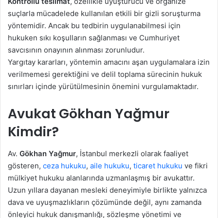
Kontrollü teslimat
, özellikle uyuşturucu ve organize
suçlarla mücadelede kullanılan etkili bir gizli soruşturma
yöntemidir. Ancak bu tedbirin uygulanabilmesi için
hukuken sıkı koşulların sağlanması ve Cumhuriyet
savcısının onayının alınması zorunludur.
Yargıtay kararları, yöntemin amacını aşan uygulamalara izin
verilmemesi gerektiğini ve delil toplama sürecinin hukuk
sınırları içinde yürütülmesinin önemini vurgulamaktadır.
Avukat Gökhan Yağmur
Kimdir?
Av.
Gökhan Yağmur
, İstanbul merkezli olarak faaliyet
gösteren,
ceza hukuku
,
aile hukuku
,
ticaret hukuku
ve fikri
mülkiyet hukuku alanlarında uzmanlaşmış bir avukattır.
Uzun yıllara dayanan mesleki deneyimiyle birlikte yalnızca
dava ve uyuşmazlıkların çözümünde değil, aynı zamanda
önleyici hukuk danışmanlığı, sözleşme yönetimi ve