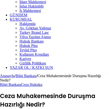
İdare Mahkemesi
İnfaz Hakimliği
İş Mahkemesi
GÜNDEM
KURUMSAL
Hakkımda
Av. Gökhan Yağmur
Turkey Brand Law
Vilva Yazılım Ajansı
Hukuk Bankası
Hukuk Plus
Tevkil Plus
Kullanım Koşulları
Kariyer
Gizlilik Politikası
YAZAR OL / KATKI SUN
Anasayfa
/
Bilgi Bankası
/
Ceza Muhakemesinde Duruşma Hazırlığı
Nedir?
Bilgi Bankası
Ceza Hukuku
Ceza Muhakemesinde Duruşma
Hazırlığı Nedir?