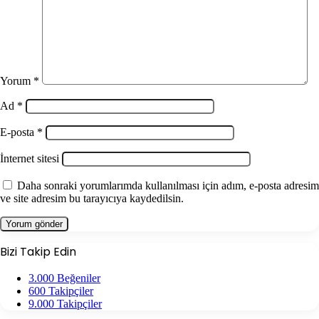
Yorum
*
Ad
*
E-posta
*
İnternet sitesi
Daha sonraki yorumlarımda kullanılması için adım, e-posta adresim
ve site adresim bu tarayıcıya kaydedilsin.
Bizi Takip Edin
3.000
Beğeniler
600
Takipçiler
9.000
Takipçiler