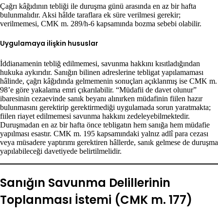
Çağrı kâğıdının tebliği ile duruşma günü arasında en az bir hafta
bulunmalıdır. Aksi hâlde taraflara ek süre verilmesi gerekir;
verilmemesi, CMK m. 289/h-6 kapsamında bozma sebebi olabilir.
Uygulamaya ilişkin hususlar
İddianamenin tebliğ edilmemesi, savunma hakkını kısıtladığından
hukuka aykırıdır. Sanığın bilinen adreslerine tebligat yapılamaması
hâlinde, çağrı kâğıdında gelmemenin sonuçları açıklanmış ise CMK m.
98’e göre yakalama emri çıkarılabilir. “Müdafii de davet olunur”
ibaresinin cezaevinde sanık beyanı alınırken müdafinin fiilen hazır
bulunmasını gerektirip gerektirmediği uygulamada sorun yaratmakta;
fiilen riayet edilmemesi savunma hakkını zedeleyebilmektedir.
Duruşmadan en az bir hafta önce tebligatın hem sanığa hem müdafie
yapılması esastır. CMK m. 195 kapsamındaki yalnız adlî para cezası
veya müsadere yaptırımı gerektiren hâllerde, sanık gelmese de duruşma
yapılabileceği davetiyede belirtilmelidir.
Sanığın Savunma Delillerinin
Toplanması İstemi (CMK m. 177)