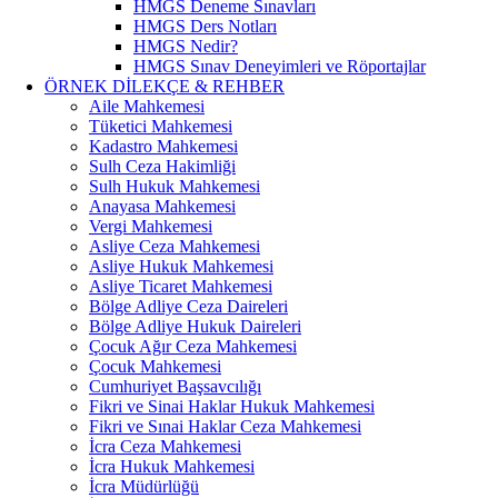
HMGS Deneme Sınavları
HMGS Ders Notları
HMGS Nedir?
HMGS Sınav Deneyimleri ve Röportajlar
ÖRNEK DILEKÇE & REHBER
Aile Mahkemesi
Tüketici Mahkemesi
Kadastro Mahkemesi
Sulh Ceza Hakimliği
Sulh Hukuk Mahkemesi
Anayasa Mahkemesi
Vergi Mahkemesi
Asliye Ceza Mahkemesi
Asliye Hukuk Mahkemesi
Asliye Ticaret Mahkemesi
Bölge Adliye Ceza Daireleri
Bölge Adliye Hukuk Daireleri
Çocuk Ağır Ceza Mahkemesi
Çocuk Mahkemesi
Cumhuriyet Başsavcılığı
Fikri ve Sinai Haklar Hukuk Mahkemesi
Fikri ve Sınai Haklar Ceza Mahkemesi
İcra Ceza Mahkemesi
İcra Hukuk Mahkemesi
İcra Müdürlüğü