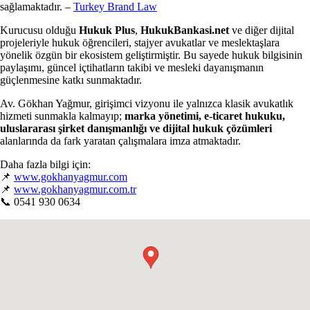
sağlamaktadır. –
Turkey Brand Law
Kurucusu olduğu
Hukuk Plus
,
HukukBankasi.net
ve diğer dijital
projeleriyle hukuk öğrencileri, stajyer avukatlar ve meslektaşlara
yönelik özgün bir ekosistem geliştirmiştir. Bu sayede hukuk bilgisinin
paylaşımı, güncel içtihatların takibi ve mesleki dayanışmanın
güçlenmesine katkı sunmaktadır.
Av. Gökhan Yağmur, girişimci vizyonu ile yalnızca klasik avukatlık
hizmeti sunmakla kalmayıp;
marka yönetimi, e-ticaret hukuku,
uluslararası şirket danışmanlığı ve dijital hukuk çözümleri
alanlarında da fark yaratan çalışmalara imza atmaktadır.
Daha fazla bilgi için:
📌
www.gokhanyagmur.com
📌
www.gokhanyagmur.com.tr
📞 0541 930 0634
●