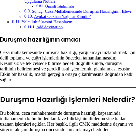
Uygulama Notları
Önemli hatırlatmalar
Sonuç: Ceza Muhakemesinde Duruşma Hazırlığının İşlevi
Avukat Gökhan Yağmur Kimdir?
Yolculuk Süresini Hesaplayın
Add destination
Duruşma hazırlığının amacı
Ceza muhakemesinde duruşma hazırlığı, yargılamayı hızlandırmak için
delil toplama ve çağrı işlemlerinin önceden tamamlanmasıdır.
Kesintisiz ve tek celsede bitirme hedefi doğrultusunda, duruşma
tarihinin belirlenmesi ve gerekli usul işlemlerinin planlanması esastır.
Etkin bir hazırlık, maddi gerçeğin ortaya çıkarılmasına doğrudan katkı
sağlar.
Duruşma Hazırlığı İşlemleri Nelerdir?
Bu bölüm, ceza muhakemesinde duruşma hazırlığı kapsamında
iddianamenin kabulünden tanık ve bilirkişinin dinlenmesine kadar
uzanan işlemleri açıklar. Her başlık, ilgili CMK maddesine dayanır ve
sürecin akışını duruşma öncesinde tamamlamayı hedefler.