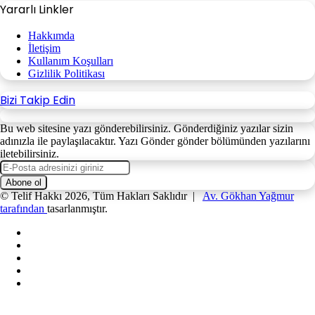
Yararlı Linkler
Hakkımda
İletişim
Kullanım Koşulları
Gizlilik Politikası
Bizi Takip Edin
Bu web sitesine yazı gönderebilirsiniz. Gönderdiğiniz yazılar sizin
adınızla ile paylaşılacaktır. Yazı Gönder gönder bölümünden yazılarını
iletebilirsiniz.
E-
Posta
adresinizi
© Telif Hakkı 2026, Tüm Hakları Saklıdır |
Av. Gökhan Yağmur
giriniz
tarafından
tasarlanmıştır.
Facebook
X
YouTube
Instagram
WhatsApp
Facebook
X
WhatsApp
Telegram
Başa