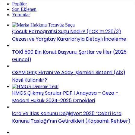
Popüler
Son Eklenen
Yorumlar
Çocuk Pornografisi Suçu Nedir? (TCK m.226/3)
Cezası ve Yargıtay Kararlarıyla Detaylı İnceleme
TOKİ 500 Bin Konut Başvuru, Şartlar ve İller (2025
Güncel)
ÖSYM Giriş Ekranı ve Aday İşlemleri Sistemi (AİS)
Nasıl Kullanılır?
HMGS Çıkmış Sorular PDF | Anayasa – Ceza –
Medeni Hukuk 2024-2025 Örnekleri
İcra ve İflas Kanunu Değişiyor: 2025 “Cebrî İcra
Kanunu Taslağı”nın Getirdikleri (Kapsamlı Rehber)