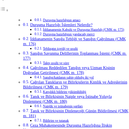
Duruşma hazırlığının amacı
Duruşma Hazırlığı İşlemleri Nelerdir?
İddianamenin Kabulü ve Duruşma Hazırlığı (CMK m. 175)
Duruşma hazırlığının yapılacağı merci
İddianamenin Sanığa Tebliği ve Sanığın Çağrılması (CMK
m. 176)
Tebligatın içeriği ve usulü
Sanığın Savunma Delillerinin Toplanması İstemi (CMK m.
177)
Talep usulü ve süre
Çağrılması Reddedilen Tanığın veya Uzman Kişinin
Doğrudan Getirilmesi (CMK m. 178)
Sanığın/katılanın sahip olduğu iki yol
Çağrılan Tanıkların ve Bilirkişilerin Kimlik ve Adreslerinin
Bildirilmesi (CMK m. 179)
Karşılıklı bildirim yükümlülüğü
Tanık ve Bilirkişinin Naiple veya İstinabe Yoluyla
Dinlenmesi (CMK m. 180)
Naiplik ve istinabenin şartları
Tanık ve Bilirkişinin Dinleneceği Günün Bildirilmesi (CMK
m. 181)
Bildirim ve tutanak
Ceza Muhakemesinde Duruşma Hazırlığına İlişkin