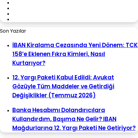
X
YouTube
Instagram
WhatsApp
Son Yazılar
İBAN Kiralama Cezasında Yeni Dönem: TCK
158’e Eklenen Fıkra Kimleri, Nasıl
Kurtarıyor?
12. Yargı Paketi Kabul Edildi: Avukat
Gözüyle Tüm Maddeler ve Getirdiği
Değişiklikler (Temmuz 2026)
Banka Hesabımı Dolandırıcılara
Kullandırdım, Başıma Ne Gelir? IBAN
Mağdurlarına 12. Yargı Paketi Ne Getiriyor?