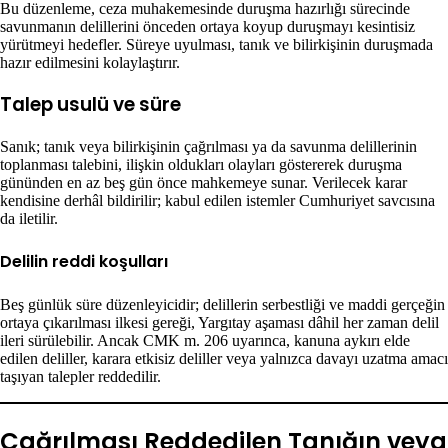
Bu düzenleme, ceza muhakemesinde duruşma hazırlığı sürecinde
savunmanın delillerini önceden ortaya koyup duruşmayı kesintisiz
yürütmeyi hedefler. Süreye uyulması, tanık ve bilirkişinin duruşmada
hazır edilmesini kolaylaştırır.
Talep usulü ve süre
Sanık; tanık veya bilirkişinin çağrılması ya da savunma delillerinin
toplanması talebini, ilişkin oldukları olayları göstererek duruşma
gününden en az beş gün önce mahkemeye sunar. Verilecek karar
kendisine derhâl bildirilir; kabul edilen istemler Cumhuriyet savcısına
da iletilir.
Delilin reddi koşulları
Beş günlük süre düzenleyicidir; delillerin serbestliği ve maddi gerçeğin
ortaya çıkarılması ilkesi gereği, Yargıtay aşaması dâhil her zaman delil
ileri sürülebilir. Ancak CMK m. 206 uyarınca, kanuna aykırı elde
edilen deliller, karara etkisiz deliller veya yalnızca davayı uzatma amacı
taşıyan talepler reddedilir.
Çağrılması Reddedilen Tanığın veya