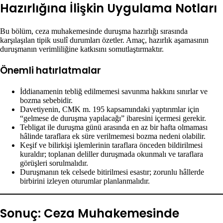
Hazırlığına İlişkin Uygulama Notları
Bu bölüm, ceza muhakemesinde duruşma hazırlığı sırasında
karşılaşılan tipik usulî durumları özetler. Amaç, hazırlık aşamasının
duruşmanın verimliliğine katkısını somutlaştırmaktır.
Önemli hatırlatmalar
İddianamenin tebliğ edilmemesi savunma hakkını sınırlar ve
bozma sebebidir.
Davetiyenin, CMK m. 195 kapsamındaki yaptırımlar için
“gelmese de duruşma yapılacağı” ibaresini içermesi gerekir.
Tebligat ile duruşma günü arasında en az bir hafta olmaması
hâlinde taraflara ek süre verilmemesi bozma nedeni olabilir.
Keşif ve bilirkişi işlemlerinin taraflara önceden bildirilmesi
kuraldır; toplanan deliller duruşmada okunmalı ve taraflara
görüşleri sorulmalıdır.
Duruşmanın tek celsede bitirilmesi esastır; zorunlu hâllerde
birbirini izleyen oturumlar planlanmalıdır.
Sonuç: Ceza Muhakemesinde