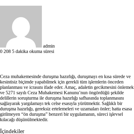
Bir
e-
posta
göndermek
admin
0
208
5 dakika okuma süresi
Ceza muhakemesinde duruşma hazırlığı, duruşmayı en kısa sürede ve
kesintisiz biçimde yapabilmek için gerekli tüm işlemlerin önceden
planlanması ve icrasını ifade eder. Amaç, adaletin gecikmesini önlemek
ve 5271 sayılı Ceza Muhakemesi Kanunu’nun öngördüğü şekilde
delillerin soruşturma ile duruşma hazırlığı safhasında toplanmasını
sağlayarak yargılamayı tek celse esasıyla yürütmektir. Sağlıklı bir
duruşma hazırlığı, gereksiz ertelemeleri ve uzamaları önler; hatta esasa
girilmeyen “ön duruşma” benzeri bir uygulamanın, süreci işlevsel
kılacağı düşünülmektedir.
İçindekiler