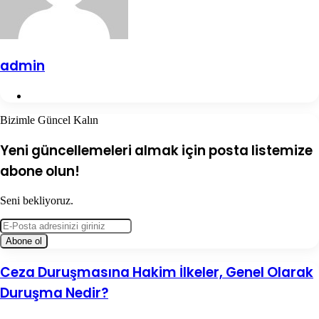
admin
Web
sitesi
Bizimle Güncel Kalın
Yeni güncellemeleri almak için posta listemize
abone olun!
Seni bekliyoruz.
E-
Posta
adresinizi
giriniz
Ceza
Ceza Duruşmasına Hakim İlkeler, Genel Olarak
Duruşmasına
Duruşma Nedir?
Hakim
İlkeler,
Genel