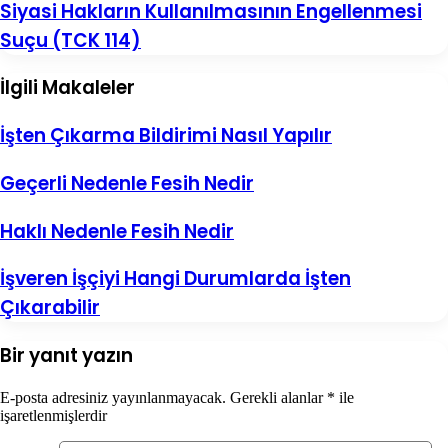
Siyasi
Siyasi Hakların Kullanılmasının Engellenmesi
Olarak
Hakların
Suçu (TCK 114)
Duruşma
Kullanılmasının
Nedir?
Engellenmesi
Suçu
İlgili Makaleler
(TCK
114)
İşten Çıkarma Bildirimi Nasıl Yapılır
Geçerli Nedenle Fesih Nedir
Haklı Nedenle Fesih Nedir
İşveren İşçiyi Hangi Durumlarda İşten
Çıkarabilir
Bir yanıt yazın
E-posta adresiniz yayınlanmayacak.
Gerekli alanlar
*
ile
işaretlenmişlerdir