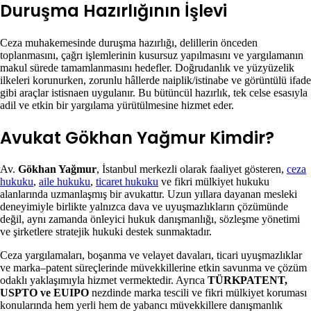
Duruşma Hazırlığının İşlevi
Ceza muhakemesinde duruşma hazırlığı, delillerin önceden
toplanmasını, çağrı işlemlerinin kusursuz yapılmasını ve yargılamanın
makul sürede tamamlanmasını hedefler. Doğrudanlık ve yüzyüzelik
ilkeleri korunurken, zorunlu hâllerde naiplik/istinabe ve görüntülü ifade
gibi araçlar istisnaen uygulanır. Bu bütüncül hazırlık, tek celse esasıyla
adil ve etkin bir yargılama yürütülmesine hizmet eder.
Avukat Gökhan Yağmur Kimdir?
Av.
Gökhan Yağmur
, İstanbul merkezli olarak faaliyet gösteren,
ceza
hukuku
,
aile hukuku
,
ticaret hukuku
ve fikri mülkiyet hukuku
alanlarında uzmanlaşmış bir avukattır. Uzun yıllara dayanan mesleki
deneyimiyle birlikte yalnızca dava ve uyuşmazlıkların çözümünde
değil, aynı zamanda önleyici hukuk danışmanlığı, sözleşme yönetimi
ve şirketlere stratejik hukuki destek sunmaktadır.
Ceza yargılamaları, boşanma ve velayet davaları, ticari uyuşmazlıklar
ve marka–patent süreçlerinde müvekkillerine etkin savunma ve çözüm
odaklı yaklaşımıyla hizmet vermektedir. Ayrıca
TÜRKPATENT,
USPTO ve EUIPO
nezdinde marka tescili ve fikri mülkiyet koruması
konularında hem yerli hem de yabancı müvekkillere danışmanlık