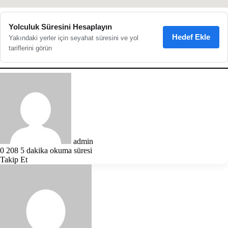
Yolculuk Süresini Hesaplayın
Hedef Ekle
Yakındaki yerler için seyahat süresini ve yol
tariflerini görün
Bir
e-
posta
göndermek
admin
0
208
5 dakika okuma süresi
Takip Et