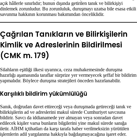
açık hâllerle sınırlıdır; bunun dışında getirilen tanık ve bilirkişiyi
dinlemek zorunludur. Bu zorunluluk, duruşmayı uzatsa bile esasa etkili
savunma hakkının korunması bakımından önceliklidir.
Çağrılan Tanıkların ve Bilirkişilerin
Kimlik ve Adreslerinin Bildirilmesi
(CMK m. 179)
Silahların eşitliği ilkesi uyarınca, ceza muhakemesinde duruşma
hazırlığı aşamasında taraflar sürprize yer vermeyecek şeffaf bir bildirim
yapmalıdır. Böylece duruşma stratejileri önceden hazırlanabilir.
Karşılıklı bildirim yükümlülüğü
Sanık, doğrudan davet ettireceği veya duruşmada getireceği tanık ve
bilirkişilerin ad ve adreslerini makul sürede Cumhuriyet savcısına
bildirir. Savcı da iddianamede yer almayan veya sonradan davet
edilecek kişiler varsa bunların bilgilerini yine makul sürede sanığa
iletir. AİHM içtihatları da karşı tarafa haber verilmeksizin yürütülen
işlemlerin adil yargılanma hakkıyla bağdaşmayacağına işaret eder.