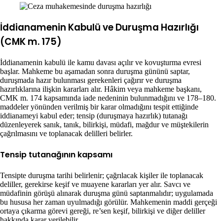
İddianamenin Kabulü ve Duruşma Hazırlığı
(CMK m. 175)
İddianamenin kabulü ile kamu davası açılır ve kovuşturma evresi
başlar. Mahkeme bu aşamadan sonra duruşma gününü saptar,
duruşmada hazır bulunması gerekenleri çağırır ve duruşma
hazırlıklarına ilişkin kararları alır. Hâkim veya mahkeme başkanı,
CMK m. 174 kapsamında iade nedeninin bulunmadığını ve 178–180.
maddeler yönünden verilmiş bir karar olmadığını tespit ettiğinde
iddianameyi kabul eder; tensip (duruşmaya hazırlık) tutanağı
düzenleyerek sanık, tanık, bilirkişi, müdafi, mağdur ve müştekilerin
çağrılmasını ve toplanacak delilleri belirler.
Tensip tutanağının kapsamı
Tensipte duruşma tarihi belirlenir; çağrılacak kişiler ile toplanacak
deliller, gerekirse keşif ve muayene kararları yer alır. Savcı ve
müdafinin görüşü alınarak duruşma günü saptanmalıdır; uygulamada
bu hususa her zaman uyulmadığı görülür. Mahkemenin maddi gerçeği
ortaya çıkarma görevi gereği, re’sen keşif, bilirkişi ve diğer deliller
hakkında karar verilebilir.