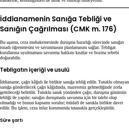
mahkeme, kendiliğinden de tanık ve bilirkişi dinleyebilir.
İddianamenin Sanığa Tebliği ve
Sanığın Çağrılması (CMK m. 176)
Bu aşama, ceza muhakemesinde duruşma hazırlığı sürecinde sanığın
isnadı öğrenmesini ve savunmasını planlamasını sağlar. Tebligat
kurallarına uyulmaması savunma hakkını kısıtlar ve bozma sebebi
doğurabilir.
Tebligatın içeriği ve usulü
İddianame, çağrı kâğıdı ile birlikte sanığa tebliğ edilir. Tutuklu olmayan
sanığa gönderilecek çağrı kâğıdında, mazeretsiz gelmediğinde zorla
getirileceği belirtilir. Tutuklu sanık yönünden çağrı, duruşma gününün
tebliği ile yapılır; sanığın duruşmada savunma için bir talebi olup
olmadığı ve bunun kapsamı sorulur; müdafi de sanıkla birlikte davet
edilir. Bu işlem, ceza infaz kurumunda tutanakla gerçekleştirilir.
Süre şartı