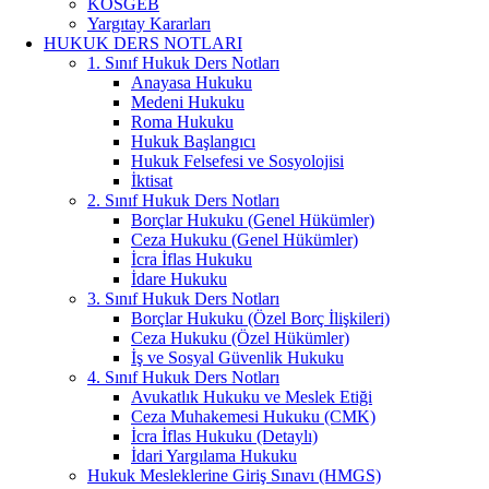
KOSGEB
Yargıtay Kararları
HUKUK DERS NOTLARI
1. Sınıf Hukuk Ders Notları
Anayasa Hukuku
Medeni Hukuku
Roma Hukuku
Hukuk Başlangıcı
Hukuk Felsefesi ve Sosyolojisi
İktisat
2. Sınıf Hukuk Ders Notları
Borçlar Hukuku (Genel Hükümler)
Ceza Hukuku (Genel Hükümler)
İcra İflas Hukuku
İdare Hukuku
3. Sınıf Hukuk Ders Notları
Borçlar Hukuku (Özel Borç İlişkileri)
Ceza Hukuku (Özel Hükümler)
İş ve Sosyal Güvenlik Hukuku
4. Sınıf Hukuk Ders Notları
Avukatlık Hukuku ve Meslek Etiği
Ceza Muhakemesi Hukuku (CMK)
İcra İflas Hukuku (Detaylı)
İdari Yargılama Hukuku
Hukuk Mesleklerine Giriş Sınavı (HMGS)