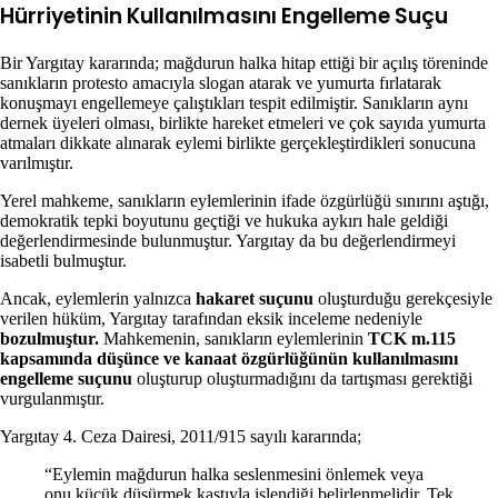
Hürriyetinin Kullanılmasını Engelleme Suçu
Bir Yargıtay kararında; mağdurun halka hitap ettiği bir açılış töreninde
sanıkların protesto amacıyla slogan atarak ve yumurta fırlatarak
konuşmayı engellemeye çalıştıkları tespit edilmiştir. Sanıkların aynı
dernek üyeleri olması, birlikte hareket etmeleri ve çok sayıda yumurta
atmaları dikkate alınarak eylemi birlikte gerçekleştirdikleri sonucuna
varılmıştır.
Yerel mahkeme, sanıkların eylemlerinin ifade özgürlüğü sınırını aştığı,
demokratik tepki boyutunu geçtiği ve hukuka aykırı hale geldiği
değerlendirmesinde bulunmuştur. Yargıtay da bu değerlendirmeyi
isabetli bulmuştur.
Ancak, eylemlerin yalnızca
hakaret suçunu
oluşturduğu gerekçesiyle
verilen hüküm, Yargıtay tarafından eksik inceleme nedeniyle
bozulmuştur.
Mahkemenin, sanıkların eylemlerinin
TCK m.115
kapsamında düşünce ve kanaat özgürlüğünün kullanılmasını
engelleme suçunu
oluşturup oluşturmadığını da tartışması gerektiği
vurgulanmıştır.
Yargıtay 4. Ceza Dairesi, 2011/915 sayılı kararında;
“Eylemin mağdurun halka seslenmesini önlemek veya
onu küçük düşürmek kastıyla işlendiği belirlenmelidir. Tek