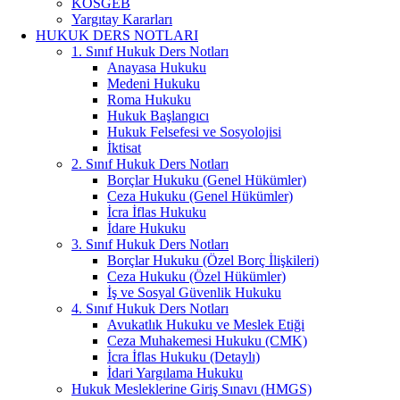
KOSGEB
Yargıtay Kararları
HUKUK DERS NOTLARI
1. Sınıf Hukuk Ders Notları
Anayasa Hukuku
Medeni Hukuku
Roma Hukuku
Hukuk Başlangıcı
Hukuk Felsefesi ve Sosyolojisi
İktisat
2. Sınıf Hukuk Ders Notları
Borçlar Hukuku (Genel Hükümler)
Ceza Hukuku (Genel Hükümler)
İcra İflas Hukuku
İdare Hukuku
3. Sınıf Hukuk Ders Notları
Borçlar Hukuku (Özel Borç İlişkileri)
Ceza Hukuku (Özel Hükümler)
İş ve Sosyal Güvenlik Hukuku
4. Sınıf Hukuk Ders Notları
Avukatlık Hukuku ve Meslek Etiği
Ceza Muhakemesi Hukuku (CMK)
İcra İflas Hukuku (Detaylı)
İdari Yargılama Hukuku
Hukuk Mesleklerine Giriş Sınavı (HMGS)