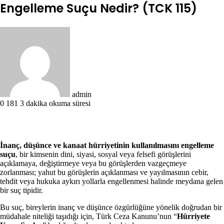
Engelleme Suçu Nedir? (TCK 115)
Bir
e-
posta
göndermek
admin
0
181
3 dakika okuma süresi
İnanç, düşünce ve kanaat hürriyetinin kullanılmasını engelleme
suçu
, bir kimsenin dini, siyasi, sosyal veya felsefi görüşlerini
açıklamaya, değiştirmeye veya bu görüşlerden vazgeçmeye
zorlanması; yahut bu görüşlerin açıklanması ve yayılmasının cebir,
tehdit veya hukuka aykırı yollarla engellenmesi halinde meydana gelen
bir suç tipidir.
Bu suç, bireylerin inanç ve düşünce özgürlüğüne yönelik doğrudan bir
müdahale niteliği taşıdığı için, Türk Ceza Kanunu’nun “
Hürriyete