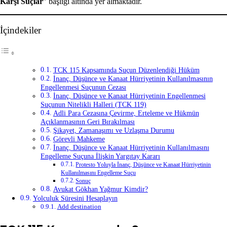
Karşı Suçlar
” başlığı altında yer almaktadır.
İçindekiler
TCK 115 Kapsamında Suçun Düzenlendiği Hüküm
İnanç, Düşünce ve Kanaat Hürriyetinin Kullanılmasının
Engellenmesi Suçunun Cezası
İnanç, Düşünce ve Kanaat Hürriyetinin Engellenmesi
Suçunun Nitelikli Halleri (TCK 119)
Adli Para Cezasına Çevirme, Erteleme ve Hükmün
Açıklanmasının Geri Bırakılması
Şikayet, Zamanaşımı ve Uzlaşma Durumu
Görevli Mahkeme
İnanç, Düşünce ve Kanaat Hürriyetinin Kullanılmasını
Engelleme Suçuna İlişkin Yargıtay Kararı
Protesto Yoluyla İnanç, Düşünce ve Kanaat Hürriyetinin
Kullanılmasını Engelleme Suçu
Sonuç
Avukat Gökhan Yağmur Kimdir?
Yolculuk Süresini Hesaplayın
Add destination