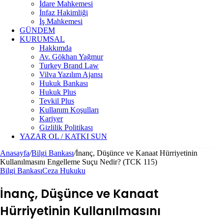
İdare Mahkemesi
İnfaz Hakimliği
İş Mahkemesi
GÜNDEM
KURUMSAL
Hakkımda
Av. Gökhan Yağmur
Turkey Brand Law
Vilva Yazılım Ajansı
Hukuk Bankası
Hukuk Plus
Tevkil Plus
Kullanım Koşulları
Kariyer
Gizlilik Politikası
YAZAR OL / KATKI SUN
Anasayfa
/
Bilgi Bankası
/
İnanç, Düşünce ve Kanaat Hürriyetinin
Kullanılmasını Engelleme Suçu Nedir? (TCK 115)
Bilgi Bankası
Ceza Hukuku
İnanç, Düşünce ve Kanaat
Hürriyetinin Kullanılmasını