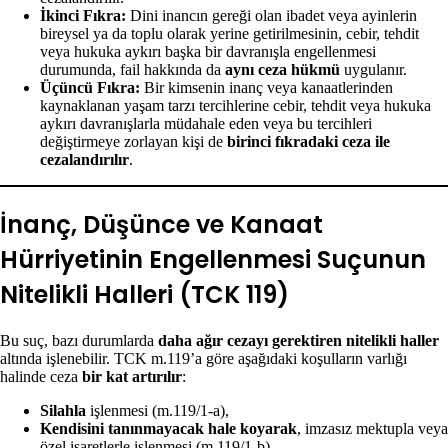
İkinci Fıkra:
Dini inancın gereği olan ibadet veya ayinlerin
bireysel ya da toplu olarak yerine getirilmesinin, cebir, tehdit
veya hukuka aykırı başka bir davranışla engellenmesi
durumunda, fail hakkında da
aynı ceza hükmü
uygulanır.
Üçüncü Fıkra:
Bir kimsenin inanç veya kanaatlerinden
kaynaklanan yaşam tarzı tercihlerine cebir, tehdit veya hukuka
aykırı davranışlarla müdahale eden veya bu tercihleri
değiştirmeye zorlayan kişi de
birinci fıkradaki ceza ile
cezalandırılır
.
İnanç, Düşünce ve Kanaat
Hürriyetinin Engellenmesi Suçunun
Nitelikli Halleri (TCK 119)
Bu suç, bazı durumlarda
daha ağır cezayı gerektiren nitelikli haller
altında işlenebilir. TCK m.119’a göre aşağıdaki koşulların varlığı
halinde ceza
bir kat artırılır
:
Silahla
işlenmesi (m.119/1-a),
Kendisini tanınmayacak hale koyarak
, imzasız mektupla veya
özel işaretlerle işlenmesi (m.119/1-b),