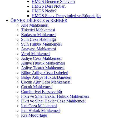
HMGS Deneme Sınavları
HMGS Ders Notları
HMGS Nedir?
HMGS Sınav Deneyimleri ve Röportajlar
ÖRNEK DILEKÇE & REHBER
Aile Mahkemesi
Tüketici Mahkemesi
Kadastro Mahkemesi
Sulh Ceza Hakimliği
Sulh Hukuk Mahkemesi
Anayasa Mahkemesi
Vergi Mahkemesi
Asliye Ceza Mahkemesi
Asliye Hukuk Mahkemesi
Asliye Ticaret Mahkemesi
Bölge Adliye Ceza Daireleri
Bölge Adliye Hukuk Daireleri
Çocuk Ağır Ceza Mahkemesi
Çocuk Mahkemesi
Cumhuriyet Başsavcılığı
Fikri ve Sinai Haklar Hukuk Mahkemesi
Fikri ve Sınai Haklar Ceza Mahkemesi
İcra Ceza Mahkemesi
İcra Hukuk Mahkemesi
İcra Müdürlüğü