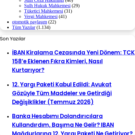
Sulh Ceza Hakimliği
(40)
Sulh Hukuk Mahkemesi
(29)
Tüketici Mahkemesi
(31)
Vergi Mahkemesi
(41)
otomotik paylaşım
(22)
Tüm Yazılar
(1.134)
Son Yazılar
İBAN Kiralama Cezasında Yeni Dönem: TCK
158’e Eklenen Fıkra Kimleri, Nasıl
Kurtarıyor?
12. Yargı Paketi Kabul Edildi: Avukat
Gözüyle Tüm Maddeler ve Getirdiği
Değişiklikler (Temmuz 2026)
Banka Hesabımı Dolandırıcılara
Kullandırdım, Başıma Ne Gelir? IBAN
Mağdurlarına 12. Yargı Paketi Ne Getiriyor?