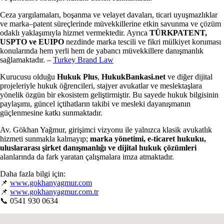
Ceza yargılamaları, boşanma ve velayet davaları, ticari uyuşmazlıklar
ve marka–patent süreçlerinde müvekkillerine etkin savunma ve çözüm
odaklı yaklaşımıyla hizmet vermektedir. Ayrıca
TÜRKPATENT,
USPTO ve EUIPO
nezdinde marka tescili ve fikri mülkiyet koruması
konularında hem yerli hem de yabancı müvekkillere danışmanlık
sağlamaktadır. –
Turkey Brand Law
Kurucusu olduğu
Hukuk Plus
,
HukukBankasi.net
ve diğer dijital
projeleriyle hukuk öğrencileri, stajyer avukatlar ve meslektaşlara
yönelik özgün bir ekosistem geliştirmiştir. Bu sayede hukuk bilgisinin
paylaşımı, güncel içtihatların takibi ve mesleki dayanışmanın
güçlenmesine katkı sunmaktadır.
Av. Gökhan Yağmur, girişimci vizyonu ile yalnızca klasik avukatlık
hizmeti sunmakla kalmayıp;
marka yönetimi, e-ticaret hukuku,
uluslararası şirket danışmanlığı ve dijital hukuk çözümleri
alanlarında da fark yaratan çalışmalara imza atmaktadır.
Daha fazla bilgi için:
📌
www.gokhanyagmur.com
📌
www.gokhanyagmur.com.tr
📞 0541 930 0634