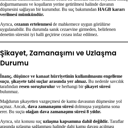
doğurmamasını ve koşulların yerine getirilmesi halinde davanın
düşmesini sağlayan bir kurumdur. Bu suç bakımından
HAGB kararı
verilmesi mümkündür.
Ayrıca,
cezanın ertelenmesi
de mahkemece uygun görülürse
uygulanabilir. Bu durumda sanık cezaevine girmeden, belirlenen
denetim süresini iyi halli geçirirse cezası infaz edilmez.
Şikayet, Zamanaşımı ve Uzlaşma
Durumu
İnanç, düşünce ve kanaat hürriyetinin kullanılmasını engelleme
suçu
,
şikayete tabi suçlar arasında yer almaz.
Bu nedenle savcılık
tarafından
resen soruşturulur
ve herhangi bir
şikayet süresi
bulunmaz.
Mağdurun şikayetten vazgeçmesi de kamu davasının düşmesine yol
açmaz. Ancak,
dava zamanaşımı süresi
dolmuşsa yargılama sona
erer. Bu suçta
olağan dava zamanaşımı süresi 8 yıldır.
Ayrıca, söz konusu suç
uzlaşma kapsamına dahil değildir.
Taraflar
arasında uzlaşma sağlanması halinde dahi kamu davası açılması