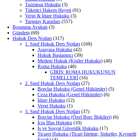
Tazminat Hukuku
(3)
Tüketici Hakem Heyeti
(91)
Vergi & İdare Hukuku
(3)
Yargıtay Kararları
(557)
Boşanma Avukatı
(3)
Gündem
(69)
Hukuk Ders Notları
(317)
1. Sınıf Hukuk Ders Notları
(169)
Anayasa Hukuku
(42)
Hukuk Başlangıcı
(39)
Medeni Hukuk (Kişiler Hukuku)
(40)
Roma Hukuku
(48)
GİRİŞ: ROMA HUKUKUNUN
TEMELLERİ
(16)
2. Sınıf Hukuk Ders Notları
(27)
Borçlar Hukuku (Genel Hükümler)
(5)
Ceza Hukuku (Genel Hükümler)
(6)
İdare Hukuku
(12)
Vergi Hukuku
(1)
3. Sınıf Hukuk Ders Notları
(37)
Borçlar Hukuku (Özel Borç İlişkileri)
(6)
İcra İflas Hukuku
(10)
İş ve Sosyal Güvenlik Hukuku
(17)
Ticaret Hukuku (Ticari İşletme, Şirketler, Kıymetli
Evrak)
(4)