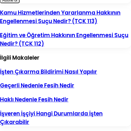
adresinizi
giriniz
Kamu
Kamu Hizmetlerinden Yararlanma Hakkının
Hizmetlerinden
Engellenmesi Suçu Nedir? (TCK 113)
Yararlanma
Hakkının
Engellenmesi
Eğitim
Eğitim ve Öğretim Hakkının Engellenmesi Suçu
Suçu
ve
Nedir? (TCK 112)
Nedir?
Öğretim
(TCK
Hakkının
113)
Engellenmesi
İlgili Makaleler
Suçu
Nedir?
(TCK
İşten Çıkarma Bildirimi Nasıl Yapılır
112)
Geçerli Nedenle Fesih Nedir
Haklı Nedenle Fesih Nedir
İşveren İşçiyi Hangi Durumlarda İşten
Çıkarabilir