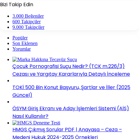
Bizi Takip Edin
3.000
Beğeniler
600
Takipçiler
9.000
Takipçiler
Popüler
Son Eklenen
Yorumlar
Çocuk Pornografisi Suçu Nedir? (TCK m.226/3)
Cezası ve Yargıtay Kararlarıyla Detaylı İnceleme
TOKİ 500 Bin Konut Başvuru, Şartlar ve İller (2025
Güncel)
ÖSYM Giriş Ekranı ve Aday İşlemleri Sistemi (AİS)
Nasıl Kullanılır?
HMGS Çıkmış Sorular PDF | Anayasa – Ceza –
Medeni Hukuk 2024-2025 Örnekleri