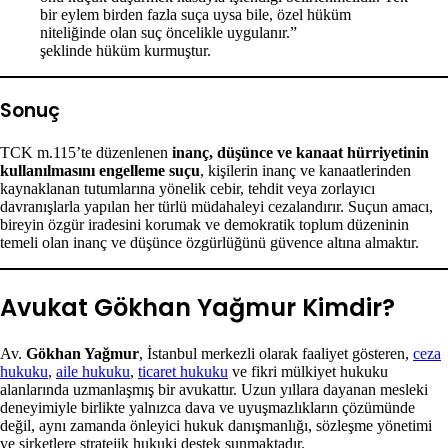
bir eylem birden fazla suça uysa bile, özel hüküm
niteliğinde olan suç öncelikle uygulanır.”
şeklinde hüküm kurmuştur.
Sonuç
TCK m.115’te düzenlenen
inanç, düşünce ve kanaat hürriyetinin
kullanılmasını engelleme suçu
, kişilerin inanç ve kanaatlerinden
kaynaklanan tutumlarına yönelik cebir, tehdit veya zorlayıcı
davranışlarla yapılan her türlü müdahaleyi cezalandırır. Suçun amacı,
bireyin özgür iradesini korumak ve demokratik toplum düzeninin
temeli olan inanç ve düşünce özgürlüğünü güvence altına almaktır.
Avukat Gökhan Yağmur Kimdir?
Av.
Gökhan Yağmur
, İstanbul merkezli olarak faaliyet gösteren,
ceza
hukuku
,
aile hukuku
,
ticaret hukuku
ve fikri mülkiyet hukuku
alanlarında uzmanlaşmış bir avukattır. Uzun yıllara dayanan mesleki
deneyimiyle birlikte yalnızca dava ve uyuşmazlıkların çözümünde
değil, aynı zamanda önleyici hukuk danışmanlığı, sözleşme yönetimi
ve şirketlere stratejik hukuki destek sunmaktadır.