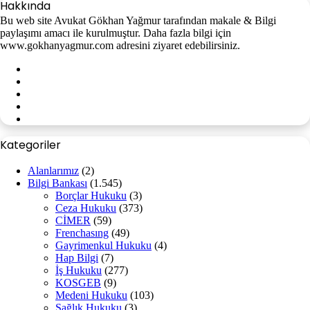
Hakkında
Bu web site Avukat Gökhan Yağmur tarafından makale & Bilgi
paylaşımı amacı ile kurulmuştur. Daha fazla bilgi için
www.gokhanyagmur.com adresini ziyaret edebilirsiniz.
Facebook
X
YouTube
Instagram
WhatsApp
Kategoriler
Alanlarımız
(2)
Bilgi Bankası
(1.545)
Borçlar Hukuku
(3)
Ceza Hukuku
(373)
CİMER
(59)
Frenchasıng
(49)
Gayrimenkul Hukuku
(4)
Hap Bilgi
(7)
İş Hukuku
(277)
KOSGEB
(9)
Medeni Hukuku
(103)
Sağlık Hukuku
(3)