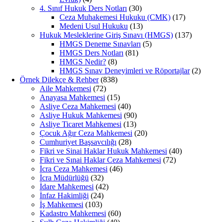
4. Sınıf Hukuk Ders Notları
(30)
Ceza Muhakemesi Hukuku (CMK)
(17)
Medeni Usul Hukuku
(13)
Hukuk Mesleklerine Giriş Sınavı (HMGS)
(137)
HMGS Deneme Sınavları
(5)
HMGS Ders Notları
(81)
HMGS Nedir?
(8)
HMGS Sınav Deneyimleri ve Röportajlar
(2)
Örnek Dilekçe & Rehber
(838)
Aile Mahkemesi
(72)
Anayasa Mahkemesi
(15)
Asliye Ceza Mahkemesi
(40)
Asliye Hukuk Mahkemesi
(90)
Asliye Ticaret Mahkemesi
(13)
Çocuk Ağır Ceza Mahkemesi
(20)
Cumhuriyet Başsavcılığı
(28)
Fikri ve Sinai Haklar Hukuk Mahkemesi
(40)
Fikri ve Sınai Haklar Ceza Mahkemesi
(72)
İcra Ceza Mahkemesi
(46)
İcra Müdürlüğü
(32)
İdare Mahkemesi
(42)
İnfaz Hakimliği
(24)
İş Mahkemesi
(103)
Kadastro Mahkemesi
(60)