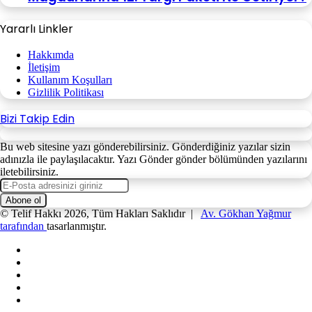
Yararlı Linkler
Hakkımda
İletişim
Kullanım Koşulları
Gizlilik Politikası
Bizi Takip Edin
Bu web sitesine yazı gönderebilirsiniz. Gönderdiğiniz yazılar sizin
adınızla ile paylaşılacaktır. Yazı Gönder gönder bölümünden yazılarını
iletebilirsiniz.
E-
Posta
adresinizi
© Telif Hakkı 2026, Tüm Hakları Saklıdır |
Av. Gökhan Yağmur
giriniz
tarafından
tasarlanmıştır.
Facebook
X
YouTube
Instagram
WhatsApp