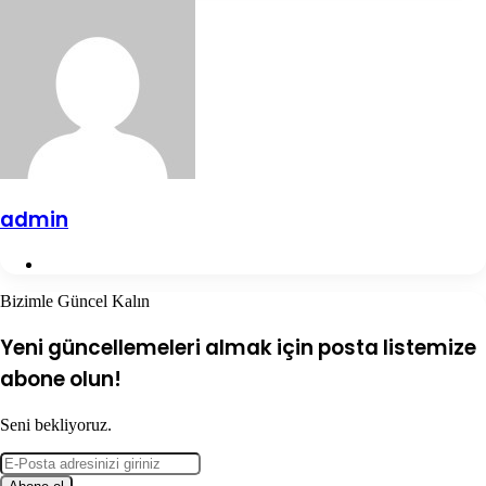
admin
Web
sitesi
Bizimle Güncel Kalın
Yeni güncellemeleri almak için posta listemize
abone olun!
Seni bekliyoruz.
E-
Posta