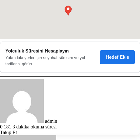
●
Yolculuk Süresini Hesaplayın
Hedef Ekle
Yakındaki yerler için seyahat süresini ve yol
tariflerini görün
Bir
e-
posta
göndermek
admin
0
181
3 dakika okuma süresi
Takip Et