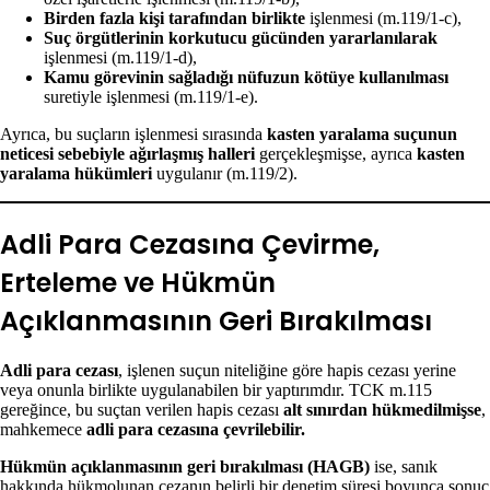
Birden fazla kişi tarafından birlikte
işlenmesi (m.119/1-c),
Suç örgütlerinin korkutucu gücünden yararlanılarak
işlenmesi (m.119/1-d),
Kamu görevinin sağladığı nüfuzun kötüye kullanılması
suretiyle işlenmesi (m.119/1-e).
Ayrıca, bu suçların işlenmesi sırasında
kasten yaralama suçunun
neticesi sebebiyle ağırlaşmış halleri
gerçekleşmişse, ayrıca
kasten
yaralama hükümleri
uygulanır (m.119/2).
Adli Para Cezasına Çevirme,
Erteleme ve Hükmün
Açıklanmasının Geri Bırakılması
Adli para cezası
, işlenen suçun niteliğine göre hapis cezası yerine
veya onunla birlikte uygulanabilen bir yaptırımdır. TCK m.115
gereğince, bu suçtan verilen hapis cezası
alt sınırdan hükmedilmişse
,
mahkemece
adli para cezasına çevrilebilir.
Hükmün açıklanmasının geri bırakılması (HAGB)
ise, sanık
hakkında hükmolunan cezanın belirli bir denetim süresi boyunca sonuç