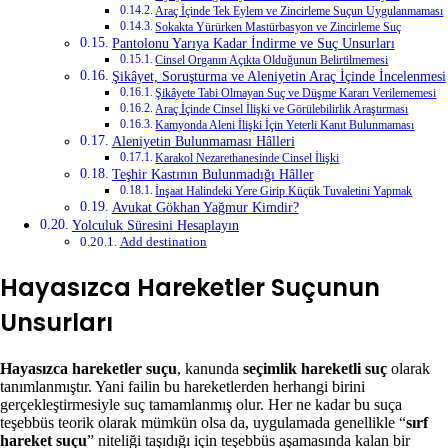
Araç İçinde Tek Eylem ve Zincirleme Suçun Uygulanmaması
Sokakta Yürürken Mastürbasyon ve Zincirleme Suç
Pantolonu Yarıya Kadar İndirme ve Suç Unsurları
Cinsel Organın Açıkta Olduğunun Belirtilmemesi
Şikâyet, Soruşturma ve Aleniyetin Araç İçinde İncelenmesi
Şikâyete Tabi Olmayan Suç ve Düşme Kararı Verilememesi
Araç İçinde Cinsel İlişki ve Görülebilirlik Araştırması
Kamyonda Aleni İlişki İçin Yeterli Kanıt Bulunmaması
Aleniyetin Bulunmaması Hâlleri
Karakol Nezarethanesinde Cinsel İlişki
Teşhir Kastının Bulunmadığı Hâller
İnşaat Halindeki Yere Girip Küçük Tuvaletini Yapmak
Avukat Gökhan Yağmur Kimdir?
Yolculuk Süresini Hesaplayın
Add destination
Hayasızca Hareketler Suçunun
Unsurları
Hayasızca hareketler suçu
, kanunda
seçimlik hareketli suç
olarak
tanımlanmıştır. Yani failin bu hareketlerden herhangi birini
gerçekleştirmesiyle suç tamamlanmış olur. Her ne kadar bu suça
teşebbüs teorik olarak mümkün olsa da, uygulamada genellikle “
sırf
hareket suçu
” niteliği taşıdığı için teşebbüs aşamasında kalan bir