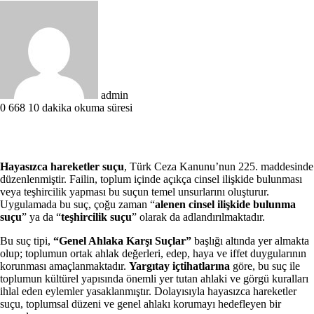
Bir
e-
posta
göndermek
admin
0
668
10 dakika okuma süresi
Hayasızca hareketler suçu
, Türk Ceza Kanunu’nun 225. maddesinde
düzenlenmiştir. Failin, toplum içinde açıkça cinsel ilişkide bulunması
veya teşhircilik yapması bu suçun temel unsurlarını oluşturur.
Uygulamada bu suç, çoğu zaman “
alenen cinsel ilişkide bulunma
suçu
” ya da “
teşhircilik suçu
” olarak da adlandırılmaktadır.
Bu suç tipi,
“Genel Ahlaka Karşı Suçlar”
başlığı altında yer almakta
olup; toplumun ortak ahlak değerleri, edep, haya ve iffet duygularının
korunması amaçlanmaktadır.
Yargıtay içtihatlarına
göre, bu suç ile
toplumun kültürel yapısında önemli yer tutan ahlaki ve görgü kuralları
ihlal eden eylemler yasaklanmıştır. Dolayısıyla hayasızca hareketler
suçu, toplumsal düzeni ve genel ahlakı korumayı hedefleyen bir