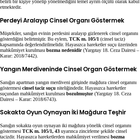
belirli bir kişiye yönelip yönelmediğini temel ayrım ölçütü olarak kabul
etmektedir.
Perdeyi Aralayıp Cinsel Organı Göstermek
Müştekiler, sanığın evinin perdesini aralayıp gizlenerek cinsel organını
gösterdiğini belirtmiştir. Bu eylem,
TCK m. 105/1
(cinsel taciz)
kapsamında değerlendirilmelidir. Hayasızca hareketler suçu üzerinden
mahkûmiyet kurulması
bozma nedenidir
(Yargıtay 18. Ceza Dairesi –
Karar: 2018/7442).
Yangın Merdiveninde Cinsel Organ Göstermek
Sanığın apartman yangın merdiveni girişinde mağdura cinsel organını
göstermesi
cinsel taciz suçu
niteliğindedir. Hayasızca hareketler
suçundan mahkûmiyet kurulması
bozulmuştur
(Yargıtay 18. Ceza
Dairesi – Karar: 2018/6743).
Sokakta Oyun Oynayan İki Mağdura Teşhir
Sanığın sokakta oyun oynayan iki mağdura yönelik cinsel organını
göstermesi
TCK m. 105/1, 43
uyarınca zincirleme şekilde cinsel
tacizdir. Hayasızca hareketlerden mahkûmiyet verilmesi
bozma