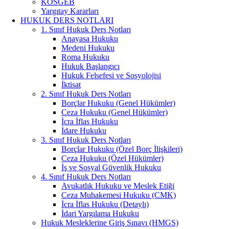
KOSGEB
Yargıtay Kararları
HUKUK DERS NOTLARI
1. Sınıf Hukuk Ders Notları
Anayasa Hukuku
Medeni Hukuku
Roma Hukuku
Hukuk Başlangıcı
Hukuk Felsefesi ve Sosyolojisi
İktisat
2. Sınıf Hukuk Ders Notları
Borçlar Hukuku (Genel Hükümler)
Ceza Hukuku (Genel Hükümler)
İcra İflas Hukuku
İdare Hukuku
3. Sınıf Hukuk Ders Notları
Borçlar Hukuku (Özel Borç İlişkileri)
Ceza Hukuku (Özel Hükümler)
İş ve Sosyal Güvenlik Hukuku
4. Sınıf Hukuk Ders Notları
Avukatlık Hukuku ve Meslek Etiği
Ceza Muhakemesi Hukuku (CMK)
İcra İflas Hukuku (Detaylı)
İdari Yargılama Hukuku
Hukuk Mesleklerine Giriş Sınavı (HMGS)