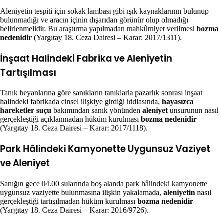
Aleniyetin tespiti için sokak lambası gibi ışık kaynaklarının bulunup
bulunmadığı ve aracın içinin dışarıdan görünür olup olmadığı
belirlenmelidir. Bu araştırma yapılmadan mahkûmiyet verilmesi
bozma
nedenidir
(Yargıtay 18. Ceza Dairesi – Karar: 2017/1311).
İnşaat Halindeki Fabrika ve Aleniyetin
Tartışılması
Tanık beyanlarına göre sanıkların tanıklarla pazarlık sonrası inşaat
halindeki fabrikada cinsel ilişkiye girdiği iddiasında,
hayasızca
hareketler suçu
bakımından sanık yönünden
aleniyet
unsurunun nasıl
gerçekleştiği açıklanmadan hüküm kurulması
bozma nedenidir
(Yargıtay 18. Ceza Dairesi – Karar: 2017/1118).
Park Hâlindeki Kamyonette Uygunsuz Vaziyet
ve Aleniyet
Sanığın gece 04.00 sularında boş alanda park hâlindeki kamyonette
uygunsuz vaziyette bulunmasına ilişkin yakalamada,
aleniyetin
nasıl
gerçekleştiği tartışılmadan hüküm kurulması
bozma nedenidir
(Yargıtay 18. Ceza Dairesi – Karar: 2016/9726).