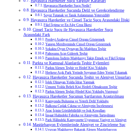
Hayasızca Hareketler Suçu Yargıtay Kararları
Hayasızca Hareketler Suçu Nedir?
Hayasızca Hareketler Suçunda Delil ve Gerekçelendirme
Soyut Tutanak ve Tanık Anlatımının Yetersizliği
Hayasızca Hareketler ve Cinsel Taciz Suçu Arasındaki İlişki
Fikrî İçtima ve En Ağır Ceza İlkesi
Cinsel Taciz Suçu ile Hayasızca Hareketler Suçu
Arasındaki Fark
Perdeyi Aralayıp Cinsel Organı Göstermek
Yangın Merdiveninde Cinsel Organ Göstermek
Sokakta Oyun Oynayan İki Mağdura Teşhir
Paltosunu Açıp Gülerek Teşhir
Pantolonu İndirip Mağdureyi Takip Etmek ve Fikrî İçtima
Parkta ve Kamusal Alanlarda Teşhir Eylemleri
Parkta Alenen Teşhir ve Hedef Kişi Yokluğu
Herkese Açık Park Yerinde Soyunup Edep Yerini Yıkamak
Hayasızca Hareketler Suçunda Teşhir ve Aleniyet Unsurları
İşlek Olmayan Yolda İdrar Yapmak
Umumi Yolda Belirli Kişi Hedefi Olmaksızın Teşhir
Parkta Alenen Teşhir (Hedef Kişi Yokluğu Vurgusu)
Hayasızca Hareketler Suçunun Şartlarının Araştırılması
Kamyonda Bulunma ve Yeterli Delil Yokluğu
Balkona Çıplak Çıkma ve Aleniyetin İncelenmesi
Araç İçinin Görülebilirliği ve Işık Koşulları
İnşaat Halindeki Fabrika ve Aleniyetin Tartışılması
Park Hâlindeki Kamyonette Uygunsuz Vaziyet ve Aleniyet
Mastürbasyon Eylemlerinde Aleniyet ve Zincirleme Suç
Uyuyan Mağdureye Bakarak Alenen Mastürbasyon