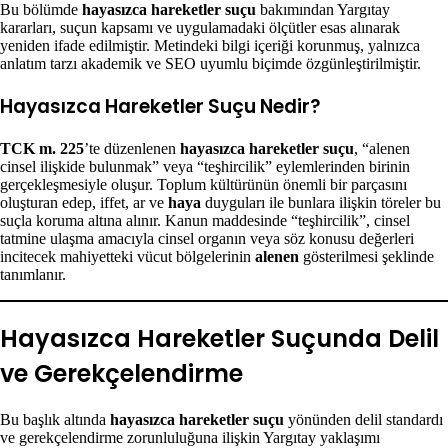
Bu bölümde
hayasızca hareketler suçu
bakımından Yargıtay
kararları, suçun kapsamı ve uygulamadaki ölçütler esas alınarak
yeniden ifade edilmiştir. Metindeki bilgi içeriği korunmuş, yalnızca
anlatım tarzı akademik ve SEO uyumlu biçimde özgünleştirilmiştir.
Hayasızca Hareketler Suçu Nedir?
TCK m. 225
’te düzenlenen
hayasızca hareketler suçu
, “alenen
cinsel ilişkide bulunmak” veya “teşhircilik” eylemlerinden birinin
gerçekleşmesiyle oluşur. Toplum kültürünün önemli bir parçasını
oluşturan edep, iffet, ar ve
haya
duyguları ile bunlara ilişkin töreler bu
suçla koruma altına alınır. Kanun maddesinde “teşhircilik”, cinsel
tatmine ulaşma amacıyla cinsel organın veya söz konusu değerleri
incitecek mahiyetteki vücut bölgelerinin
alenen
gösterilmesi şeklinde
tanımlanır.
Hayasızca Hareketler Suçunda Delil
ve Gerekçelendirme
Bu başlık altında
hayasızca hareketler suçu
yönünden delil standardı
ve gerekçelendirme zorunluluğuna ilişkin Yargıtay yaklaşımı