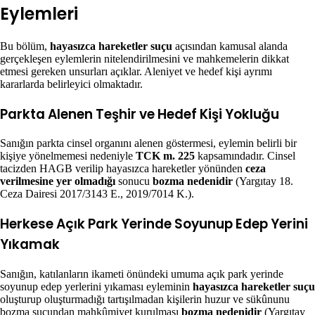
Eylemleri
Bu bölüm,
hayasızca hareketler suçu
açısından kamusal alanda
gerçekleşen eylemlerin nitelendirilmesini ve mahkemelerin dikkat
etmesi gereken unsurları açıklar. Aleniyet ve hedef kişi ayrımı
kararlarda belirleyici olmaktadır.
Parkta Alenen Teşhir ve Hedef Kişi Yokluğu
Sanığın parkta cinsel organını alenen göstermesi, eylemin belirli bir
kişiye yönelmemesi nedeniyle
TCK m. 225
kapsamındadır. Cinsel
tacizden HAGB verilip hayasızca hareketler yönünden
ceza
verilmesine yer olmadığı
sonucu
bozma nedenidir
(Yargıtay 18.
Ceza Dairesi 2017/3143 E., 2019/7014 K.).
Herkese Açık Park Yerinde Soyunup Edep Yerini
Yıkamak
Sanığın, katılanların ikameti önündeki umuma açık park yerinde
soyunup edep yerlerini yıkaması eyleminin
hayasızca hareketler suçu
oluşturup oluşturmadığı tartışılmadan kişilerin huzur ve sükûnunu
bozma suçundan mahkûmiyet kurulması
bozma nedenidir
(Yargıtay