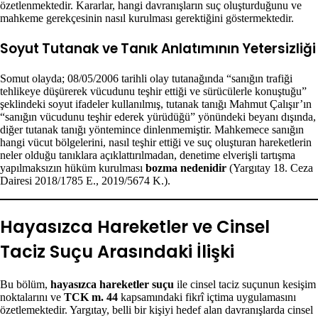
özetlenmektedir. Kararlar, hangi davranışların suç oluşturduğunu ve
mahkeme gerekçesinin nasıl kurulması gerektiğini göstermektedir.
Soyut Tutanak ve Tanık Anlatımının Yetersizliği
Somut olayda; 08/05/2006 tarihli olay tutanağında “sanığın trafiği
tehlikeye düşürerek vücudunu teşhir ettiği ve sürücülerle konuştuğu”
şeklindeki soyut ifadeler kullanılmış, tutanak tanığı Mahmut Çalışır’ın
“sanığın vücudunu teşhir ederek yürüdüğü” yönündeki beyanı dışında,
diğer tutanak tanığı yöntemince dinlenmemiştir. Mahkemece sanığın
hangi vücut bölgelerini, nasıl teşhir ettiği ve suç oluşturan hareketlerin
neler olduğu tanıklara açıklattırılmadan, denetime elverişli tartışma
yapılmaksızın hüküm kurulması
bozma nedenidir
(Yargıtay 18. Ceza
Dairesi 2018/1785 E., 2019/5674 K.).
Hayasızca Hareketler ve Cinsel
Taciz Suçu Arasındaki İlişki
Bu bölüm,
hayasızca hareketler suçu
ile cinsel taciz suçunun kesişim
noktalarını ve
TCK m. 44
kapsamındaki fikrî içtima uygulamasını
özetlemektedir. Yargıtay, belli bir kişiyi hedef alan davranışlarda cinsel