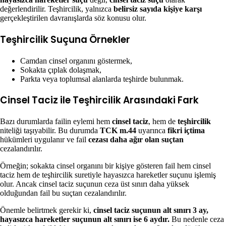
değerlendirilir. Teşhircilik, yalnızca
belirsiz sayıda kişiye karşı
gerçekleştirilen davranışlarda söz konusu olur.
Teşhircilik Suçuna Örnekler
Camdan cinsel organını göstermek,
Sokakta çıplak dolaşmak,
Parkta veya toplumsal alanlarda teşhirde bulunmak.
Cinsel Taciz ile Teşhircilik Arasındaki Fark
Bazı durumlarda failin eylemi hem
cinsel taciz
, hem de
teşhircilik
niteliği taşıyabilir. Bu durumda
TCK m.44
uyarınca
fikri içtima
hükümleri uygulanır ve fail
cezası daha ağır olan suçtan
cezalandırılır.
Örneğin; sokakta cinsel organını bir kişiye gösteren fail hem cinsel
taciz hem de teşhircilik suretiyle hayasızca hareketler suçunu işlemiş
olur. Ancak cinsel taciz suçunun ceza üst sınırı daha yüksek
olduğundan fail bu suçtan cezalandırılır.
Önemle belirtmek gerekir ki,
cinsel taciz suçunun alt sınırı 3 ay,
hayasızca hareketler suçunun alt sınırı ise 6 aydır.
Bu nedenle ceza