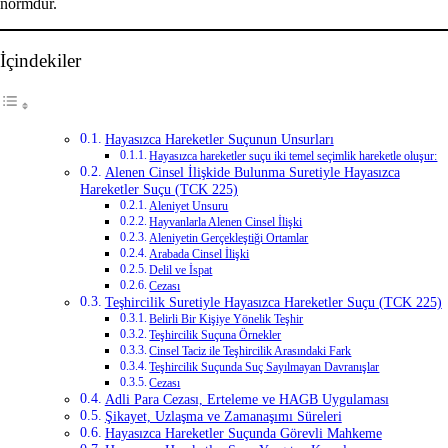
normdur.
İçindekiler
Hayasızca Hareketler Suçunun Unsurları
Hayasızca hareketler suçu iki temel seçimlik hareketle oluşur:
Alenen Cinsel İlişkide Bulunma Suretiyle Hayasızca
Hareketler Suçu (TCK 225)
Aleniyet Unsuru
Hayvanlarla Alenen Cinsel İlişki
Aleniyetin Gerçekleştiği Ortamlar
Arabada Cinsel İlişki
Delil ve İspat
Cezası
Teşhircilik Suretiyle Hayasızca Hareketler Suçu (TCK 225)
Belirli Bir Kişiye Yönelik Teşhir
Teşhircilik Suçuna Örnekler
Cinsel Taciz ile Teşhircilik Arasındaki Fark
Teşhircilik Suçunda Suç Sayılmayan Davranışlar
Cezası
Adli Para Cezası, Erteleme ve HAGB Uygulaması
Şikayet, Uzlaşma ve Zamanaşımı Süreleri
Hayasızca Hareketler Suçunda Görevli Mahkeme