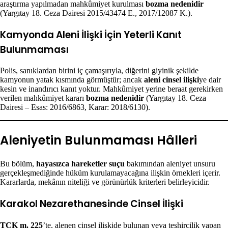
araştırma yapılmadan mahkûmiyet kurulması
bozma nedenidir
(Yargıtay 18. Ceza Dairesi 2015/43474 E., 2017/12087 K.).
Kamyonda Aleni İlişki İçin Yeterli Kanıt
Bulunmaması
Polis, sanıklardan birini iç çamaşırıyla, diğerini giyinik şekilde
kamyonun yatak kısmında görmüştür; ancak
aleni cinsel ilişki
ye dair
kesin ve inandırıcı kanıt yoktur. Mahkûmiyet yerine beraat gerekirken
verilen mahkûmiyet kararı
bozma nedenidir
(Yargıtay 18. Ceza
Dairesi – Esas: 2016/6863, Karar: 2018/6130).
Aleniyetin Bulunmaması Hâlleri
Bu bölüm,
hayasızca hareketler suçu
bakımından aleniyet unsuru
gerçekleşmediğinde hüküm kurulamayacağına ilişkin örnekleri içerir.
Kararlarda, mekânın niteliği ve görünürlük kriterleri belirleyicidir.
Karakol Nezarethanesinde Cinsel İlişki
TCK m. 225
’te, alenen cinsel ilişkide bulunan veya teşhircilik yapan