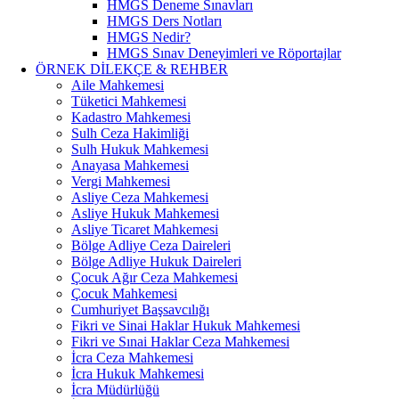
HMGS Deneme Sınavları
HMGS Ders Notları
HMGS Nedir?
HMGS Sınav Deneyimleri ve Röportajlar
ÖRNEK DILEKÇE & REHBER
Aile Mahkemesi
Tüketici Mahkemesi
Kadastro Mahkemesi
Sulh Ceza Hakimliği
Sulh Hukuk Mahkemesi
Anayasa Mahkemesi
Vergi Mahkemesi
Asliye Ceza Mahkemesi
Asliye Hukuk Mahkemesi
Asliye Ticaret Mahkemesi
Bölge Adliye Ceza Daireleri
Bölge Adliye Hukuk Daireleri
Çocuk Ağır Ceza Mahkemesi
Çocuk Mahkemesi
Cumhuriyet Başsavcılığı
Fikri ve Sinai Haklar Hukuk Mahkemesi
Fikri ve Sınai Haklar Ceza Mahkemesi
İcra Ceza Mahkemesi
İcra Hukuk Mahkemesi
İcra Müdürlüğü