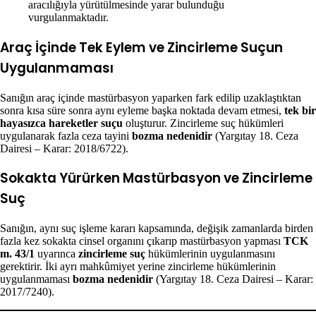
aracılığıyla yürütülmesinde yarar bulunduğu
vurgulanmaktadır.
Araç İçinde Tek Eylem ve Zincirleme Suçun
Uygulanmaması
Sanığın araç içinde mastürbasyon yaparken fark edilip uzaklaştıktan
sonra kısa süre sonra aynı eyleme başka noktada devam etmesi,
tek bir
hayasızca hareketler suçu
oluşturur. Zincirleme suç hükümleri
uygulanarak fazla ceza tayini
bozma nedenidir
(Yargıtay 18. Ceza
Dairesi – Karar: 2018/6722).
Sokakta Yürürken Mastürbasyon ve Zincirleme
Suç
Sanığın, aynı suç işleme kararı kapsamında, değişik zamanlarda birden
fazla kez sokakta cinsel organını çıkarıp mastürbasyon yapması
TCK
m. 43/1
uyarınca
zincirleme suç
hükümlerinin uygulanmasını
gerektirir. İki ayrı mahkûmiyet yerine zincirleme hükümlerinin
uygulanmaması
bozma nedenidir
(Yargıtay 18. Ceza Dairesi – Karar:
2017/7240).