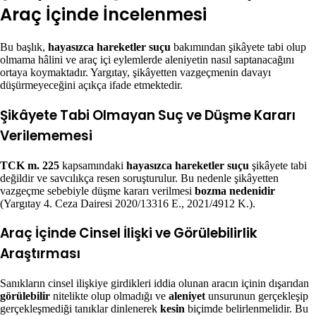
Araç İçinde İncelenmesi
Bu başlık,
hayasızca hareketler suçu
bakımından şikâyete tabi olup
olmama hâlini ve araç içi eylemlerde aleniyetin nasıl saptanacağını
ortaya koymaktadır. Yargıtay, şikâyetten vazgeçmenin davayı
düşürmeyeceğini açıkça ifade etmektedir.
Şikâyete Tabi Olmayan Suç ve Düşme Kararı
Verilememesi
TCK m. 225
kapsamındaki
hayasızca hareketler suçu
şikâyete tabi
değildir ve savcılıkça resen soruşturulur. Bu nedenle şikâyetten
vazgeçme sebebiyle düşme kararı verilmesi
bozma nedenidir
(Yargıtay 4. Ceza Dairesi 2020/13316 E., 2021/4912 K.).
Araç İçinde Cinsel İlişki ve Görülebilirlik
Araştırması
Sanıkların cinsel ilişkiye girdikleri iddia olunan aracın içinin dışarıdan
görülebilir
nitelikte olup olmadığı ve
aleniyet
unsurunun gerçekleşip
gerçekleşmediği tanıklar dinlenerek
kesin
biçimde belirlenmelidir. Bu