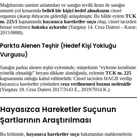
Mağdurenin samimi anlatımları ve sanığın tevilli ikrarı ile sanığın
umumi yol kenarında
belirli bir kişiyi hedef almaksızın
cinsel
organını çıkarıp ihtiyacını giderdiği anlaşılmıştır. Bu hâlde eylem
TCK
m. 225/1
kapsamında
hayasızca hareketler suçu
olup, cinsel tacizden
beraat verilmesi
hukuka aykırıdır
(Yargıtay 14. Ceza Dairesi – Karar:
2015/9888).
Parkta Alenen Teşhir (Hedef Kişi Yokluğu
Vurgusu)
Sanığın parkta alenen teşhir eyleminde, müştekinin “eylemin kendisine
yönelik olmadığı” beyanı dikkate alındığında, eylemin
TCK m. 225
kapsamında olduğu kabul edilmelidir. Cinsel tacizden HAGB verilip
hayasızca hareketler yönünden
ceza verilmemesi
bozma nedenidir
(Yargıtay 18. Ceza Dairesi 2017/3143 E., 2019/7014 K.).
Hayasızca Hareketler Suçunun
Şartlarının Araştırılması
Bu bölümde,
hayasızca hareketler suçu
bakımından mahkemelerin