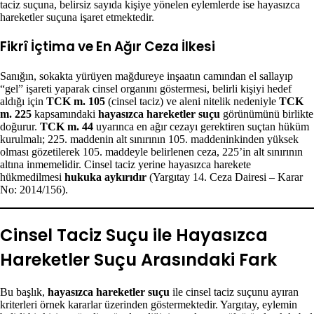
taciz suçuna, belirsiz sayıda kişiye yönelen eylemlerde ise hayasızca
hareketler suçuna işaret etmektedir.
Fikrî İçtima ve En Ağır Ceza İlkesi
Sanığın, sokakta yürüyen mağdureye inşaatın camından el sallayıp
“gel” işareti yaparak cinsel organını göstermesi, belirli kişiyi hedef
aldığı için
TCK m. 105
(cinsel taciz) ve aleni nitelik nedeniyle
TCK
m. 225
kapsamındaki
hayasızca hareketler suçu
görünümünü birlikte
doğurur.
TCK m. 44
uyarınca en ağır cezayı gerektiren suçtan hüküm
kurulmalı; 225. maddenin alt sınırının 105. maddeninkinden yüksek
olması gözetilerek 105. maddeyle belirlenen ceza, 225’in alt sınırının
altına inmemelidir. Cinsel taciz yerine hayasızca harekete
hükmedilmesi
hukuka aykırıdır
(Yargıtay 14. Ceza Dairesi – Karar
No: 2014/156).
Cinsel Taciz Suçu ile Hayasızca
Hareketler Suçu Arasındaki Fark
Bu başlık,
hayasızca hareketler suçu
ile cinsel taciz suçunu ayıran
kriterleri örnek kararlar üzerinden göstermektedir. Yargıtay, eylemin