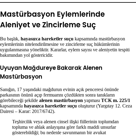
Mastürbasyon Eylemlerinde
Aleniyet ve Zincirleme Suç
Bu başlık,
hayasızca hareketler suçu
kapsamında mastürbasyon
eylemlerinin nitelendirilmesine ve zincirleme suç hükümlerinin
uygulanmasına yöneliktir. Kararlar, eylem sayısı ve aleniyetin tespiti
bakımından yol göstericidir.
Uyuyan Mağdureye Bakarak Alenen
Mastürbasyon
Sanığın, 17 yaşındaki mağdurun evinin açık penceresi önünde
parkasının önünü açıp fermuarını çözdükten sonra tanıkların
görebileceği şekilde
alenen mastürbasyon
yapması
TCK m. 225/1
kapsamında
hayasızca hareketler suçu
oluşturur (Yargıtay 12. Ceza
Dairesi – Karar: 2017/6742).
Teşhircilik veya alenen cinsel ilişki fiillerinin toplumdan
topluma ve ahlak anlayışına göre farklı maddi unsurlar
gösterebildiği; bu nedenle savunmanın bir avukat