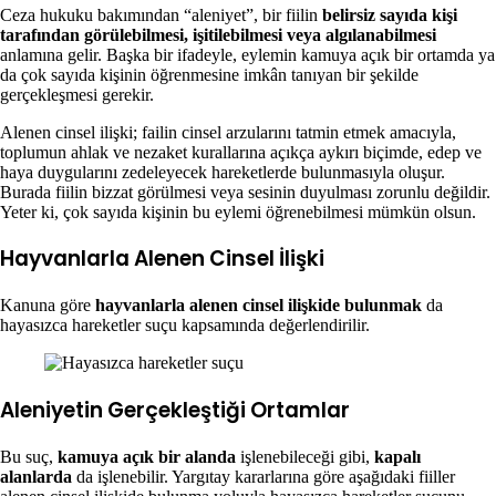
Ceza hukuku bakımından “aleniyet”, bir fiilin
belirsiz sayıda kişi
tarafından görülebilmesi, işitilebilmesi veya algılanabilmesi
anlamına gelir. Başka bir ifadeyle, eylemin kamuya açık bir ortamda ya
da çok sayıda kişinin öğrenmesine imkân tanıyan bir şekilde
gerçekleşmesi gerekir.
Alenen cinsel ilişki; failin cinsel arzularını tatmin etmek amacıyla,
toplumun ahlak ve nezaket kurallarına açıkça aykırı biçimde, edep ve
haya duygularını zedeleyecek hareketlerde bulunmasıyla oluşur.
Burada fiilin bizzat görülmesi veya sesinin duyulması zorunlu değildir.
Yeter ki, çok sayıda kişinin bu eylemi öğrenebilmesi mümkün olsun.
Hayvanlarla Alenen Cinsel İlişki
Kanuna göre
hayvanlarla alenen cinsel ilişkide bulunmak
da
hayasızca hareketler suçu kapsamında değerlendirilir.
Aleniyetin Gerçekleştiği Ortamlar
Bu suç,
kamuya açık bir alanda
işlenebileceği gibi,
kapalı
alanlarda
da işlenebilir. Yargıtay kararlarına göre aşağıdaki fiiller