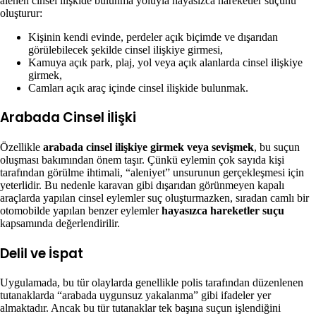
alenen cinsel ilişkide bulunma yoluyla hayasızca hareketler suçunu
oluşturur:
Kişinin kendi evinde, perdeler açık biçimde ve dışarıdan
görülebilecek şekilde cinsel ilişkiye girmesi,
Kamuya açık park, plaj, yol veya açık alanlarda cinsel ilişkiye
girmek,
Camları açık araç içinde cinsel ilişkide bulunmak.
Arabada Cinsel İlişki
Özellikle
arabada cinsel ilişkiye girmek veya sevişmek
, bu suçun
oluşması bakımından önem taşır. Çünkü eylemin çok sayıda kişi
tarafından görülme ihtimali, “aleniyet” unsurunun gerçekleşmesi için
yeterlidir. Bu nedenle karavan gibi dışarıdan görünmeyen kapalı
araçlarda yapılan cinsel eylemler suç oluşturmazken, sıradan camlı bir
otomobilde yapılan benzer eylemler
hayasızca hareketler suçu
kapsamında değerlendirilir.
Delil ve İspat
Uygulamada, bu tür olaylarda genellikle polis tarafından düzenlenen
tutanaklarda “arabada uygunsuz yakalanma” gibi ifadeler yer
almaktadır. Ancak bu tür tutanaklar tek başına suçun işlendiğini