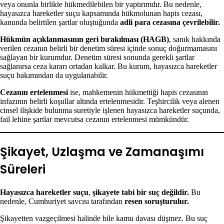
veya onunla birlikte hükmedilebilen bir yaptırımdır. Bu nedenle,
hayasızca hareketler suçu kapsamında hükmolunan hapis cezası,
kanunda belirtilen şartlar oluştuğunda
adli para cezasına çevrilebilir.
Hükmün açıklanmasının geri bırakılması (HAGB)
, sanık hakkında
verilen cezanın belirli bir denetim süresi içinde sonuç doğurmamasını
sağlayan bir kurumdur. Denetim süresi sonunda gerekli şartlar
sağlanırsa ceza kararı ortadan kalkar. Bu kurum, hayasızca hareketler
suçu bakımından da uygulanabilir.
Cezanın ertelenmesi
ise, mahkemenin hükmettiği hapis cezasının
infazının belirli koşullar altında ertelenmesidir. Teşhircilik veya alenen
cinsel ilişkide bulunma suretiyle işlenen hayasızca hareketler suçunda,
fail lehine şartlar mevcutsa cezanın ertelenmesi mümkündür.
Şikayet, Uzlaşma ve Zamanaşımı
Süreleri
Hayasızca hareketler suçu
,
şikayete tabi bir suç değildir.
Bu
nedenle, Cumhuriyet savcısı tarafından
resen soruşturulur.
Şikayetten vazgeçilmesi halinde bile kamu davası düşmez. Bu suç