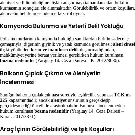
aleniyet ve fiilin niteliğine ilişkin araştırmayı tamamlamadan hüküm
kurmasının sonuçları ele alınmaktadır. Görülebilirlik ve ortam koşulları,
aleniyetin belirlenmesinde merkezi rol oynar.
Kamyonda Bulunma ve Yeterli Delil Yokluğu
Polis memurlarının kamyonda bulduğu sanıklardan birinin sadece iç
çamaşırıyla, diğerinin giyinik ve yatak kısmında görülmesi;
aleni cinsel
ilişki
yönünden
kesin ve inandırıcı delil
oluşturmadığından,
mahkûmiyet yerine beraat verilmesi gerekirken hüküm kurulması
bozma nedenidir
(Yargıtay 14. Ceza Dairesi – K. 2012/8686).
Balkona Çıplak Çıkma ve Aleniyetin
İncelenmesi
Sanığın balkona çıplak çıkması suretiyle teşhircilik yapması
TCK m.
225
kapsamındadır; ancak
aleniyet
unsurunun gerçekleşip
gerçekleşmediği öncelikle araştırılmalıdır. Bu husus incelenmeden
hüküm kurulması
bozma nedenidir
(Yargıtay 14. Ceza Dairesi –
Karar: 2017/3371).
Araç İçinin Görülebilirliği ve Işık Koşulları