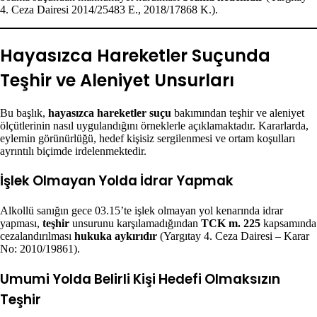
4. Ceza Dairesi 2014/25483 E., 2018/17868 K.).
Hayasızca Hareketler Suçunda
Teşhir ve Aleniyet Unsurları
Bu başlık,
hayasızca hareketler suçu
bakımından teşhir ve aleniyet
ölçütlerinin nasıl uygulandığını örneklerle açıklamaktadır. Kararlarda,
eylemin görünürlüğü, hedef kişisiz sergilenmesi ve ortam koşulları
ayrıntılı biçimde irdelenmektedir.
İşlek Olmayan Yolda İdrar Yapmak
Alkollü sanığın gece 03.15’te işlek olmayan yol kenarında idrar
yapması,
teşhir
unsurunu karşılamadığından
TCK m. 225
kapsamında
cezalandırılması
hukuka aykırıdır
(Yargıtay 4. Ceza Dairesi – Karar
No: 2010/19861).
Umumi Yolda Belirli Kişi Hedefi Olmaksızın
Teşhir