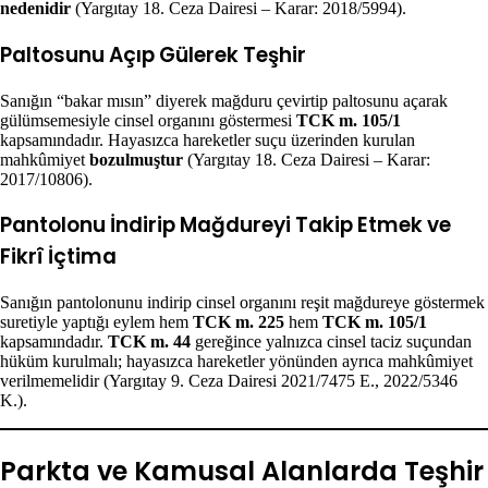
nedenidir
(Yargıtay 18. Ceza Dairesi – Karar: 2018/5994).
Paltosunu Açıp Gülerek Teşhir
Sanığın “bakar mısın” diyerek mağduru çevirtip paltosunu açarak
gülümsemesiyle cinsel organını göstermesi
TCK m. 105/1
kapsamındadır. Hayasızca hareketler suçu üzerinden kurulan
mahkûmiyet
bozulmuştur
(Yargıtay 18. Ceza Dairesi – Karar:
2017/10806).
Pantolonu İndirip Mağdureyi Takip Etmek ve
Fikrî İçtima
Sanığın pantolonunu indirip cinsel organını reşit mağdureye göstermek
suretiyle yaptığı eylem hem
TCK m. 225
hem
TCK m. 105/1
kapsamındadır.
TCK m. 44
gereğince yalnızca cinsel taciz suçundan
hüküm kurulmalı; hayasızca hareketler yönünden ayrıca mahkûmiyet
verilmemelidir (Yargıtay 9. Ceza Dairesi 2021/7475 E., 2022/5346
K.).
Parkta ve Kamusal Alanlarda Teşhir