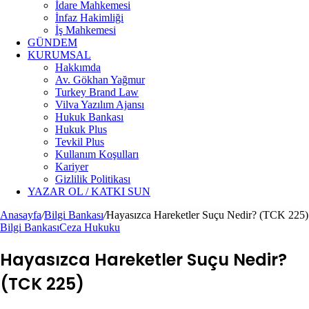
İdare Mahkemesi
İnfaz Hakimliği
İş Mahkemesi
GÜNDEM
KURUMSAL
Hakkımda
Av. Gökhan Yağmur
Turkey Brand Law
Vilva Yazılım Ajansı
Hukuk Bankası
Hukuk Plus
Tevkil Plus
Kullanım Koşulları
Kariyer
Gizlilik Politikası
YAZAR OL / KATKI SUN
Anasayfa
/
Bilgi Bankası
/
Hayasızca Hareketler Suçu Nedir? (TCK 225)
Bilgi Bankası
Ceza Hukuku
Hayasızca Hareketler Suçu Nedir?
(TCK 225)