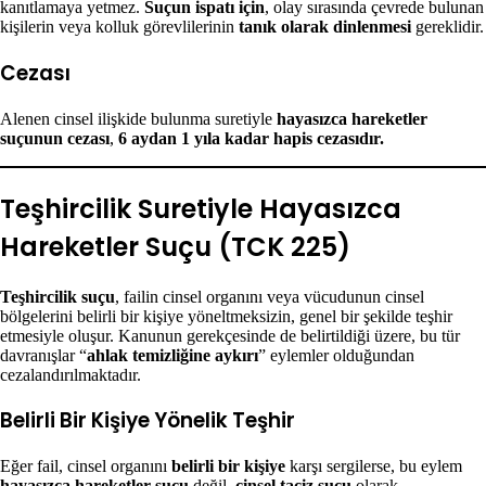
kanıtlamaya yetmez.
Suçun ispatı için
, olay sırasında çevrede bulunan
kişilerin veya kolluk görevlilerinin
tanık olarak dinlenmesi
gereklidir.
Cezası
Alenen cinsel ilişkide bulunma suretiyle
hayasızca hareketler
suçunun cezası
,
6 aydan 1 yıla kadar hapis cezasıdır.
Teşhircilik Suretiyle Hayasızca
Hareketler Suçu (TCK 225)
Teşhircilik suçu
, failin cinsel organını veya vücudunun cinsel
bölgelerini belirli bir kişiye yöneltmeksizin, genel bir şekilde teşhir
etmesiyle oluşur. Kanunun gerekçesinde de belirtildiği üzere, bu tür
davranışlar “
ahlak temizliğine aykırı
” eylemler olduğundan
cezalandırılmaktadır.
Belirli Bir Kişiye Yönelik Teşhir
Eğer fail, cinsel organını
belirli bir kişiye
karşı sergilerse, bu eylem
hayasızca hareketler suçu
değil,
cinsel taciz suçu
olarak