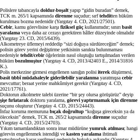
Polislere tabancayla
doldur-boşalt
yapıp “gidin buradan” demek,
TCK m. 265/1 kapsamında
direnme
suçudur; sırf
tehdit
ten hüküm
kurulması bozma nedenidir (Yargıtay 4. CD, 2021/27501).
Cebir
, kamu görevlisine karşı
fiziksel güç
kullanımıdır; sınırı
basit
yaralama
veya daha az cezayı gerektiren hâller düzeyinde olmalıdır
(Yargıtay 23. CD, 2015/6439).
Alkometreye üflemeyi reddedip “sizi doğuya sürdüreceğim” demek;
polisin görev yerini değiştirme yetkisinin sanıkta bulunmaması
nedeniyle
tehdit/cebir
öğelerinin nasıl oluştuğu tartışılmadan verilen
hüküm
bozulmuştur
(Yargıtay 4. CD, 2013/42403 E., 2014/31816
K.).
Polis merkezine girmesi engellenen sanığın polisi
iterek
düşürmesi,
basit tıbbî müdahaleyle giderilebilir yaralanma
yaratmışsa
cebir
mevcuttur; beraat yerine mahkûmiyet gerekir (Yargıtay 4. CD,
2021/17761).
Doktorun alkolmetre talebi üzerine “bir şey olursa görüşürüz” deyip
şişe fırlatarak
doktoru yaralama,
görevi yaptırmamak için direnme
suçunu oluşturur (Yargıtay 4. CD, 2015/24443).
İnfaz koruma memuruna
bıçak doğrultup
“koğuşa gireceksin ya da
öleceksin” demek, TCK m. 265/2 kapsamında
direnme
suçudur
(Yargıtay 4. CD, 2015/24703).
Yıkım tamamlandıktan sonra imar müdürüne
yumruk atılması
; hangi
görevin engellenmek istendiği ve
kasten yaralama
ihtimali
tartışılmadan karar verilmesi nedeniyle hukuka aykırıdır (Yargıtay 4.