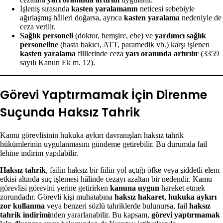
İşleniş sırasında
kasten yaralamanın
neticesi sebebiyle
ağırlaşmış hâlleri doğarsa, ayrıca
kasten yaralama
nedeniyle de
ceza verilir.
Sağlık personeli
(doktor, hemşire, ebe) ve
yardımcı sağlık
personeline
(hasta bakıcı, ATT, paramedik vb.) karşı işlenen
kasten yaralama
fiillerinde ceza
yarı oranında artırılır
(3359
sayılı Kanun Ek m. 12).
Görevi Yaptırmamak İçin Direnme
Suçunda Haksız Tahrik
Kamu görevlisinin hukuka aykırı davranışları haksız tahrik
hükümlerinin uygulanmasını gündeme getirebilir. Bu durumda fail
lehine indirim yapılabilir.
Haksız tahrik
, failin haksız bir fiilin yol açtığı öfke veya şiddetli elem
etkisi altında suç işlemesi hâlinde cezayı azaltan bir nedendir. Kamu
görevlisi görevini yerine getirirken
kanuna uygun
hareket etmek
zorundadır. Görevli kişi muhatabına
haksız hakaret
,
hukuka aykırı
zor kullanma
veya benzeri sözlü tahriklerde bulunursa, fail
haksız
tahrik indirimi
nden yararlanabilir. Bu kapsam,
görevi yaptırmamak