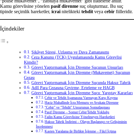
“polise mukavemet”, “zabıtaya mukavemet” gibi ifadelerle anılır.
Kamu görevlisine yönelen
pasif direnme
suç oluşturmaz. Bu suç
tipinde seçimlik hareketler,
icrai
nitelikteki
tehdit
veya
cebir
fiilleridir.
İçindekiler
Şikâyet Süresi, Uzlaşma ve Dava Zamanaşımı
Ceza Kanunu (TCK) Uygulamasında Kamu Görevlisi
Kimdir?
Görevi Yaptırmamak İçin Direnme Suçunun Unsurları
Görevi Yaptırmamak İçin Direnme (Mukavemet) Suçunun
Cezası
Görevi Yaptırmamak İçin Direnme Suçunda Haksız Tahrik
Adlî Para Cezasına Çevirme, Erteleme ve HAGB
Görevi Yaptırmamak İçin Direnme Suçu: Yargıtay Kararları
Cebir ve Tehdit Aşamasına Varmayan Karşı Koyma
Haciz Mahallinde İcra Memuru ve Avukata Direnme
“Cebir” ve “Tehdit” Unsurunun Somutlaşması
Pasif Direnme – Somut Cebir/Tehdit Yokluğu
Failin Kamu Görevlisine Yönelmeyen Hareketleri
Haksız Tahrik İndirimi – Olayın Başlangıcı ve Gelişiminin
İncelenmesi
Kasten Yaralama ile Birlikte İşlenme – Fikrî İçtima