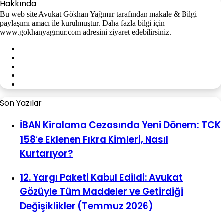
Hakkında
Bu web site Avukat Gökhan Yağmur tarafından makale & Bilgi
paylaşımı amacı ile kurulmuştur. Daha fazla bilgi için
www.gokhanyagmur.com adresini ziyaret edebilirsiniz.
Facebook
X
YouTube
Instagram
WhatsApp
Son Yazılar
İBAN Kiralama Cezasında Yeni Dönem: TCK
158’e Eklenen Fıkra Kimleri, Nasıl
Kurtarıyor?
12. Yargı Paketi Kabul Edildi: Avukat
Gözüyle Tüm Maddeler ve Getirdiği
Değişiklikler (Temmuz 2026)