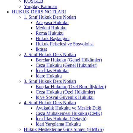
KOSGEB
Yargıtay Kararları
HUKUK DERS NOTLARI
1. Sınıf Hukuk Ders Notları
Anayasa Hukuku
Medeni Hukuku
Roma Hukuku
Hukuk Başlangıcı
Hukuk Felsefesi ve Sosyolojisi
İktisat
2. Sınıf Hukuk Ders Notları
Borçlar Hukuku (Genel Hükümler)
Ceza Hukuku (Genel Hükümler)
İcra İflas Hukuku
İdare Hukuku
3. Sınıf Hukuk Ders Notları
Borçlar Hukuku (Özel Borç İlişkileri)
Ceza Hukuku (Özel Hükümler)
İş ve Sosyal Güvenlik Hukuku
4. Sınıf Hukuk Ders Notları
Avukatlık Hukuku ve Meslek Etiği
Ceza Muhakemesi Hukuku (CMK)
İcra İflas Hukuku (Detaylı)
İdari Yargılama Hukuku
Hukuk Mesleklerine Giriş Sınavı (HMGS)