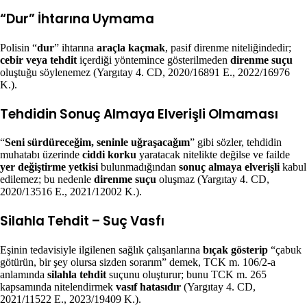
“Dur” İhtarına Uymama
Polisin “
dur
” ihtarına
araçla kaçmak
, pasif direnme niteliğindedir;
cebir veya tehdit
içerdiği yöntemince gösterilmeden
direnme suçu
oluştuğu söylenemez (Yargıtay 4. CD, 2020/16891 E., 2022/16976
K.).
Tehdidin Sonuç Almaya Elverişli Olmaması
“
Seni sürdüreceğim, seninle uğraşacağım
” gibi sözler, tehdidin
muhatabı üzerinde
ciddi korku
yaratacak nitelikte değilse ve failde
yer değiştirme yetkisi
bulunmadığından
sonuç almaya elverişli
kabul
edilemez; bu nedenle
direnme suçu
oluşmaz (Yargıtay 4. CD,
2020/13516 E., 2021/12002 K.).
Silahla Tehdit – Suç Vasfı
Eşinin tedavisiyle ilgilenen sağlık çalışanlarına
bıçak gösterip
“çabuk
götürün, bir şey olursa sizden sorarım” demek, TCK m. 106/2-a
anlamında
silahla tehdit
suçunu oluşturur; bunu TCK m. 265
kapsamında nitelendirmek
vasıf hatasıdır
(Yargıtay 4. CD,
2021/11522 E., 2023/19409 K.).