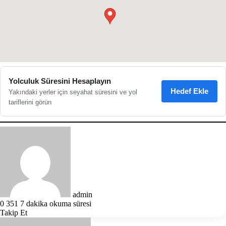
●
Yolculuk Süresini Hesaplayın
Hedef Ekle
Yakındaki yerler için seyahat süresini ve yol
tariflerini görün
Bir
e-
posta
göndermek
admin
0
351
7 dakika okuma süresi
Takip Et