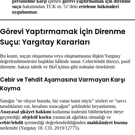
personeline karşı
işlenen
görevi yaptırmamak için direnme
suçu
bakımından TCK m. 51’deki
erteleme hükümleri
uygulanmaz
.
Görevi Yaptırmamak İçin Direnme
Suçu: Yargıtay Kararları
Bu kısım, suçun oluşumuna veya oluşmamasına ilişkin Yargıtay
değerlendirmelerini başlıklar hâlinde sunar. Cebir/tehdit düzeyi, pasif
direnme, haksız tahrik ve fikrî içtima gibi noktalar örneklenir.
Cebir ve Tehdit Aşamasına Varmayan Karşı
Koyma
Sanığın “ne oluyor burada, biz vatan haini miyiz” sözleri ve “savcı
tanıdıklarım var, hesabını soracağım” şeklindeki beyanlarının,
Anayasal şikâyet hakkını
kullanma iradesini bildirmekten öteye
geçmediği;
objektif korku
yaratacak ağırlıkta olmadığı ve
cebir/tehdit
içermediği değerlendirildiğinden
mahkûmiyet bozma
nedenidir (Yargıtay 18. CD, 2019/12775).