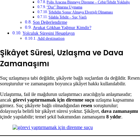
Polis Aracına Binmeye Direnme – Cebir/Tehdit Yokluğu
“Dur” İhtarına Uymama
Tehdidin Sonuç Almaya Elverişli Olmaması
Silahla Tehdit – Suç Vasfı
Son Değerlendirme
Avukat Gökhan Yağmur Kimdir?
Yolculuk Süresini Hesaplayın
Add destination
Şikâyet Süresi, Uzlaşma ve Dava
Zamanaşımı
Suç uzlaşmaya tabi değildir, şikâyete bağlı suçlardan da değildir. Resen
soruşturulur ve zamanaşımı boyunca şikâyet hakkı kullanılabilir.
Uzlaştırma, fail ile mağdurun uzlaştırmacı aracılığıyla anlaşmasıdır;
ancak
görevi yaptırmamak için direnme suçu
uzlaşma kapsamına
girmez. Suç şikâyete bağlı olmadığından
resen
soruşturulur;
dolayısıyla belirli bir şikâyet süresi yoktur. Şikâyet,
dava zamanaşımı
içinde yapılabilir; temel şekil bakımından zamanaşımı
8 yıldır
.