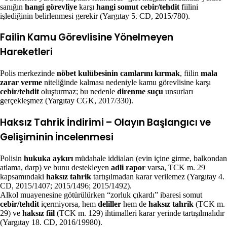
sanığın
hangi görevliye
karşı
hangi somut cebir/tehdit
fiilini
işlediğinin belirlenmesi gerekir (Yargıtay 5. CD, 2015/780).
Failin Kamu Görevlisine Yönelmeyen
Hareketleri
Polis merkezinde
nöbet kulübesinin camlarını kırmak
, fiilin
mala
zarar verme
niteliğinde kalması nedeniyle kamu görevlisine karşı
cebir/tehdit
oluşturmaz; bu nedenle
direnme suçu
unsurları
gerçekleşmez (Yargıtay CGK, 2017/330).
Haksız Tahrik İndirimi – Olayın Başlangıcı ve
Gelişiminin İncelenmesi
Polisin
hukuka aykırı
müdahale iddiaları (evin içine girme, balkondan
atlama, darp) ve bunu destekleyen
adli rapor
varsa, TCK m. 29
kapsamındaki
haksız tahrik
tartışılmadan karar verilemez (Yargıtay 4.
CD, 2015/1407; 2015/1496; 2015/1492).
Alkol muayenesine götürülürken “zorluk çıkardı” ibaresi somut
cebir/tehdit
içermiyorsa, hem
deliller
hem de
haksız tahrik
(TCK m.
29) ve
haksız fiil
(TCK m. 129) ihtimalleri karar yerinde tartışılmalıdır
(Yargıtay 18. CD, 2016/19980).