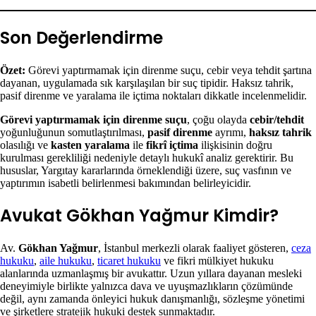
Son Değerlendirme
Özet:
Görevi yaptırmamak için direnme suçu, cebir veya tehdit şartına
dayanan, uygulamada sık karşılaşılan bir suç tipidir. Haksız tahrik,
pasif direnme ve yaralama ile içtima noktaları dikkatle incelenmelidir.
Görevi yaptırmamak için direnme suçu
, çoğu olayda
cebir/tehdit
yoğunluğunun somutlaştırılması,
pasif direnme
ayrımı,
haksız tahrik
olasılığı ve
kasten yaralama
ile
fikrî içtima
ilişkisinin doğru
kurulması gerekliliği nedeniyle detaylı hukukî analiz gerektirir. Bu
hususlar, Yargıtay kararlarında örneklendiği üzere, suç vasfının ve
yaptırımın isabetli belirlenmesi bakımından belirleyicidir.
Avukat Gökhan Yağmur Kimdir?
Av.
Gökhan Yağmur
, İstanbul merkezli olarak faaliyet gösteren,
ceza
hukuku
,
aile hukuku
,
ticaret hukuku
ve fikri mülkiyet hukuku
alanlarında uzmanlaşmış bir avukattır. Uzun yıllara dayanan mesleki
deneyimiyle birlikte yalnızca dava ve uyuşmazlıkların çözümünde
değil, aynı zamanda önleyici hukuk danışmanlığı, sözleşme yönetimi
ve şirketlere stratejik hukuki destek sunmaktadır.