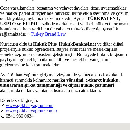
Ceza yargılamaları, boşanma ve velayet davaları, ticari uyuşmazlıklar
ve marka–patent süreçlerinde müvekkillerine etkin savunma ve çözüm
odaklı yaklaşımıyla hizmet vermektedir. Ayrıca
TÜRKPATENT,
USPTO ve EUIPO
nezdinde marka tescili ve fikri mülkiyet koruması
konularında hem yerli hem de yabancı müvekkillere danışmanlık
sağlamaktadır. –
Turkey Brand Law
Kurucusu olduğu
Hukuk Plus
,
HukukBankasi.net
ve diğer dijital
projeleriyle hukuk öğrencileri, stajyer avukatlar ve meslektaşlara
yönelik özgün bir ekosistem geliştirmiştir. Bu sayede hukuk bilgisinin
paylaşımı, güncel içtihatların takibi ve mesleki dayanışmanın
güçlenmesine katkı sunmaktadır.
Av. Gökhan Yağmur, girişimci vizyonu ile yalnızca klasik avukatlık
hizmeti sunmakla kalmayıp;
marka yönetimi, e-ticaret hukuku,
uluslararası şirket danışmanlığı ve dijital hukuk çözümleri
alanlarında da fark yaratan çalışmalara imza atmaktadır.
Daha fazla bilgi için:
📌
www.gokhanyagmur.com
📌
www.gokhanyagmur.com.tr
📞 0541 930 0634