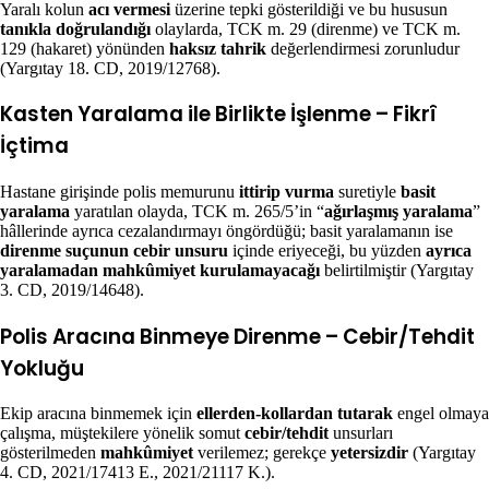
Yaralı kolun
acı vermesi
üzerine tepki gösterildiği ve bu hususun
tanıkla doğrulandığı
olaylarda, TCK m. 29 (direnme) ve TCK m.
129 (hakaret) yönünden
haksız tahrik
değerlendirmesi zorunludur
(Yargıtay 18. CD, 2019/12768).
Kasten Yaralama ile Birlikte İşlenme – Fikrî
İçtima
Hastane girişinde polis memurunu
ittirip vurma
suretiyle
basit
yaralama
yaratılan olayda, TCK m. 265/5’in “
ağırlaşmış yaralama
”
hâllerinde ayrıca cezalandırmayı öngördüğü; basit yaralamanın ise
direnme suçunun cebir unsuru
içinde eriyeceği, bu yüzden
ayrıca
yaralamadan mahkûmiyet kurulamayacağı
belirtilmiştir (Yargıtay
3. CD, 2019/14648).
Polis Aracına Binmeye Direnme – Cebir/Tehdit
Yokluğu
Ekip aracına binmemek için
ellerden-kollardan tutarak
engel olmaya
çalışma, müştekilere yönelik somut
cebir/tehdit
unsurları
gösterilmeden
mahkûmiyet
verilemez; gerekçe
yetersizdir
(Yargıtay
4. CD, 2021/17413 E., 2021/21117 K.).