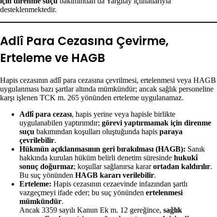
için direnme suçu
bakımından da Yargıtay içtihatlarıyla
desteklenmektedir.
Adlî Para Cezasına Çevirme,
Erteleme ve HAGB
Hapis cezasının adlî para cezasına çevrilmesi, ertelenmesi veya HAGB
uygulanması bazı şartlar altında mümkündür; ancak sağlık personeline
karşı işlenen TCK m. 265 yönünden erteleme uygulanamaz.
Adlî para cezası
, hapis yerine veya hapisle birlikte
uygulanabilen yaptırımdır;
görevi yaptırmamak için direnme
suçu
bakımından koşulları oluştuğunda hapis
paraya
çevrilebilir
.
Hükmün açıklanmasının geri bırakılması (HAGB):
Sanık
hakkında kurulan hüküm belirli denetim süresinde
hukukî
sonuç doğurmaz
; koşullar sağlanırsa karar
ortadan kaldırılır
.
Bu suç yönünden
HAGB kararı verilebilir
.
Erteleme:
Hapis cezasının cezaevinde infazından şartlı
vazgeçmeyi ifade eder; bu suç yönünden
ertelenmesi
mümkündür
.
Ancak 3359 sayılı Kanun Ek m. 12 gereğince,
sağlık