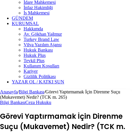
İdare Mahkemesi
İnfaz Hakimliği
İş Mahkemesi
GÜNDEM
KURUMSAL
Hakkımda
Av. Gökhan Yağmur
Turkey Brand Law
Vilva Yazılım Ajansı
Hukuk Bankası
Hukuk Plus
Tevkil Plus
Kullanım Koşulları
Kariyer
Gizlilik Politikası
YAZAR OL / KATKI SUN
Anasayfa
/
Bilgi Bankası
/
Görevi Yaptırmamak İçin Direnme Suçu
(Mukavemet) Nedir? (TCK m. 265)
Bilgi Bankası
Ceza Hukuku
Görevi Yaptırmamak İçin Direnme
Suçu (Mukavemet) Nedir? (TCK m.