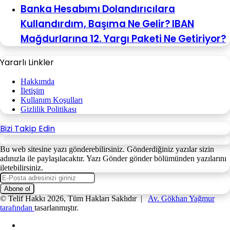
Banka Hesabımı Dolandırıcılara
Kullandırdım, Başıma Ne Gelir? IBAN
Mağdurlarına 12. Yargı Paketi Ne Getiriyor?
Yararlı Linkler
Hakkımda
İletişim
Kullanım Koşulları
Gizlilik Politikası
Bizi Takip Edin
Bu web sitesine yazı gönderebilirsiniz. Gönderdiğiniz yazılar sizin
adınızla ile paylaşılacaktır. Yazı Gönder gönder bölümünden yazılarını
iletebilirsiniz.
E-
Posta
adresinizi
© Telif Hakkı 2026, Tüm Hakları Saklıdır |
Av. Gökhan Yağmur
giriniz
tarafından
tasarlanmıştır.
Facebook