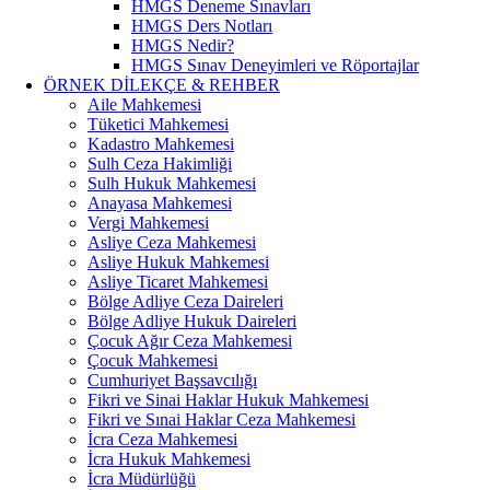
HMGS Deneme Sınavları
HMGS Ders Notları
HMGS Nedir?
HMGS Sınav Deneyimleri ve Röportajlar
ÖRNEK DILEKÇE & REHBER
Aile Mahkemesi
Tüketici Mahkemesi
Kadastro Mahkemesi
Sulh Ceza Hakimliği
Sulh Hukuk Mahkemesi
Anayasa Mahkemesi
Vergi Mahkemesi
Asliye Ceza Mahkemesi
Asliye Hukuk Mahkemesi
Asliye Ticaret Mahkemesi
Bölge Adliye Ceza Daireleri
Bölge Adliye Hukuk Daireleri
Çocuk Ağır Ceza Mahkemesi
Çocuk Mahkemesi
Cumhuriyet Başsavcılığı
Fikri ve Sinai Haklar Hukuk Mahkemesi
Fikri ve Sınai Haklar Ceza Mahkemesi
İcra Ceza Mahkemesi
İcra Hukuk Mahkemesi
İcra Müdürlüğü