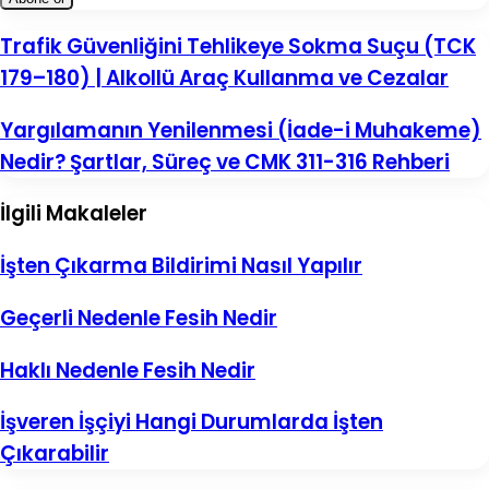
adresinizi
giriniz
Trafik
Trafik Güvenliğini Tehlikeye Sokma Suçu (TCK
Güvenliğini
179–180) | Alkollü Araç Kullanma ve Cezalar
Tehlikeye
Sokma
Suçu
Yargılamanın
Yargılamanın Yenilenmesi (İade-i Muhakeme)
(TCK
Yenilenmesi
Nedir? Şartlar, Süreç ve CMK 311-316 Rehberi
179–
(İade-
180)
i
|
Muhakeme)
İlgili Makaleler
Alkollü
Nedir?
Araç
Şartlar,
Kullanma
Süreç
İşten Çıkarma Bildirimi Nasıl Yapılır
ve
ve
Cezalar
CMK
Geçerli Nedenle Fesih Nedir
311-
316
Rehberi
Haklı Nedenle Fesih Nedir
İşveren İşçiyi Hangi Durumlarda İşten
Çıkarabilir