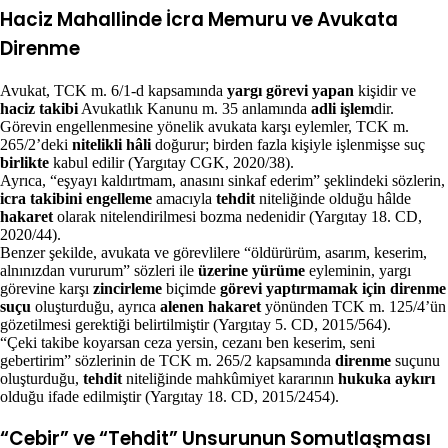
Haciz Mahallinde İcra Memuru ve Avukata
Direnme
Avukat, TCK m. 6/1-d kapsamında
yargı görevi yapan
kişidir ve
haciz takibi
Avukatlık Kanunu m. 35 anlamında
adli işlem
dir.
Görevin engellenmesine yönelik avukata karşı eylemler, TCK m.
265/2’deki
nitelikli hâli
doğurur; birden fazla kişiyle işlenmişse suç
birlikte
kabul edilir (Yargıtay CGK, 2020/38).
Ayrıca, “eşyayı kaldırtmam, anasını sinkaf ederim” şeklindeki sözlerin,
icra takibini engelleme
amacıyla
tehdit
niteliğinde olduğu hâlde
hakaret
olarak nitelendirilmesi bozma nedenidir (Yargıtay 18. CD,
2020/44).
Benzer şekilde, avukata ve görevlilere “öldürürüm, asarım, keserim,
alnınızdan vururum” sözleri ile
üzerine yürüme
eyleminin, yargı
görevine karşı
zincirleme
biçimde
görevi yaptırmamak için direnme
suçu
oluşturduğu, ayrıca
alenen hakaret
yönünden TCK m. 125/4’ün
gözetilmesi gerektiği belirtilmiştir (Yargıtay 5. CD, 2015/564).
“Çeki takibe koyarsan ceza yersin, cezanı ben keserim, seni
gebertirim” sözlerinin de TCK m. 265/2 kapsamında
direnme
suçunu
oluşturduğu,
tehdit
niteliğinde mahkûmiyet kararının
hukuka aykırı
olduğu ifade edilmiştir (Yargıtay 18. CD, 2015/2454).
“Cebir” ve “Tehdit” Unsurunun Somutlaşması