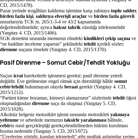
CD, 2015/1478).
Pazar yerinde tezgâhları kaldırma işlemine karşı zabıtaya
toplu saldırı
;
birden fazla kişi
,
saldırıya elverişli araçlar
ve
birden fazla görevli
unsurlarıyla TCK m. 265/1-3-4 ve 43/2 kapsamında
değerlendirilmelidir; ayrıca
haksız tahrik
olasılığı irdelenmelidir
(Yargıtay 4. CD, 2015/1406).
SGK denetimi sırasında memurun elindeki
kimlikleri çekip saçma
ve
“ne haddine inceleme yaparsın” şeklindeki
tehdit
içerikli sözler;
direnme
suçuna örnektir (Yargıtay 4. CD, 2015/1370).
Pasif Direnme – Somut Cebir/Tehdit Yokluğu
Suçun
icrai
hareketlerle işlenmesi gerekir; pasif direnme yeterli
değildir. Eve girilmesine engel olmak için direnildiği hâlde
somut
cebir/tehdit
bulunmayan olayda
beraat
gerekir (Yargıtay 4. CD,
2015/1212).
“Partimi kimse bozamaz, kimseyi alamazsınız” sözlerinde
tehdit
öğesi
oluşmadığından
direnme
suçu da oluşmaz (Yargıtay 5. CD,
2015/1028).
Alkolsüz belgesiz motosiklet işlemi sırasında motosikleti
yakmaya
yeltenme
ve arbedede memurun
taksirle yaralanması
hâlinde,
cebir
in nasıl gerçekleştiği gerekçelendirilmeden hüküm kurulması
bozma nedenidir (Yargıtay 5. CD, 2015/972).
“Üzerlerine yürüdü, kapıları tekmeledi” gibi muğlak anlatımlar yerine