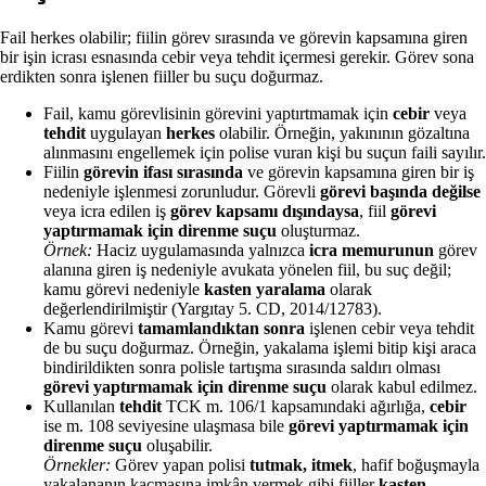
Fail herkes olabilir; fiilin görev sırasında ve görevin kapsamına giren
bir işin icrası esnasında cebir veya tehdit içermesi gerekir. Görev sona
erdikten sonra işlenen fiiller bu suçu doğurmaz.
Fail, kamu görevlisinin görevini yaptırtmamak için
cebir
veya
tehdit
uygulayan
herkes
olabilir. Örneğin, yakınının gözaltına
alınmasını engellemek için polise vuran kişi bu suçun faili sayılır.
Fiilin
görevin ifası sırasında
ve görevin kapsamına giren bir iş
nedeniyle işlenmesi zorunludur. Görevli
görevi başında değilse
veya icra edilen iş
görev kapsamı dışındaysa
, fiil
görevi
yaptırmamak için direnme suçu
oluşturmaz.
Örnek:
Haciz uygulamasında yalnızca
icra memurunun
görev
alanına giren iş nedeniyle avukata yönelen fiil, bu suç değil;
kamu görevi nedeniyle
kasten yaralama
olarak
değerlendirilmiştir (Yargıtay 5. CD, 2014/12783).
Kamu görevi
tamamlandıktan sonra
işlenen cebir veya tehdit
de bu suçu doğurmaz. Örneğin, yakalama işlemi bitip kişi araca
bindirildikten sonra polisle tartışma sırasında saldırı olması
görevi yaptırmamak için direnme suçu
olarak kabul edilmez.
Kullanılan
tehdit
TCK m. 106/1 kapsamındaki ağırlığa,
cebir
ise m. 108 seviyesine ulaşmasa bile
görevi yaptırmamak için
direnme suçu
oluşabilir.
Örnekler:
Görev yapan polisi
tutmak, itmek
, hafif boğuşmayla
yakalananın kaçmasına imkân vermek gibi fiiller
kasten