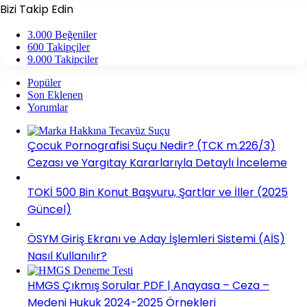
Bizi Takip Edin
3.000
Beğeniler
600
Takipçiler
9.000
Takipçiler
Popüler
Son Eklenen
Yorumlar
Çocuk Pornografisi Suçu Nedir? (TCK m.226/3)
Cezası ve Yargıtay Kararlarıyla Detaylı İnceleme
TOKİ 500 Bin Konut Başvuru, Şartlar ve İller (2025
Güncel)
ÖSYM Giriş Ekranı ve Aday İşlemleri Sistemi (AİS)
Nasıl Kullanılır?
HMGS Çıkmış Sorular PDF | Anayasa – Ceza –
Medeni Hukuk 2024-2025 Örnekleri