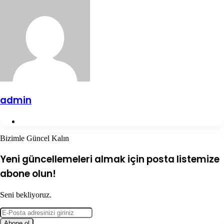
admin
Web
sitesi
Bizimle Güncel Kalın
Yeni güncellemeleri almak için posta listemize
abone olun!
Seni bekliyoruz.
E-
Posta