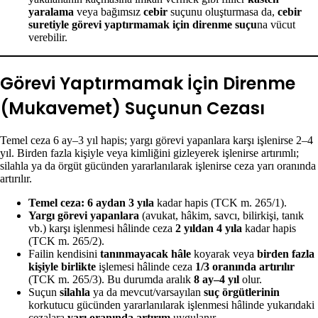
yaralama
veya bağımsız
cebir
suçunu oluşturmasa da,
cebir
suretiyle görevi yaptırmamak için direnme suçu
na vücut
verebilir.
Görevi Yaptırmamak İçin Direnme
(Mukavemet) Suçunun Cezası
Temel ceza 6 ay–3 yıl hapis; yargı görevi yapanlara karşı işlenirse 2–4
yıl. Birden fazla kişiyle veya kimliğini gizleyerek işlenirse artırımlı;
silahla ya da örgüt gücünden yararlanılarak işlenirse ceza yarı oranında
artırılır.
Temel ceza:
6 aydan 3 yıla
kadar hapis (TCK m. 265/1).
Yargı görevi yapanlara
(avukat, hâkim, savcı, bilirkişi, tanık
vb.) karşı işlenmesi hâlinde ceza
2 yıldan 4 yıla
kadar hapis
(TCK m. 265/2).
Failin kendisini
tanınmayacak hâle
koyarak veya
birden fazla
kişiyle birlikte
işlemesi hâlinde ceza
1/3 oranında artırılır
(TCK m. 265/3). Bu durumda aralık
8 ay–4 yıl
olur.
Suçun
silahla
ya da mevcut/varsayılan
suç örgütlerinin
korkutucu gücünden yararlanılarak işlenmesi hâlinde yukarıdaki
cezalara
yarı oranında artırım
uygulanır.