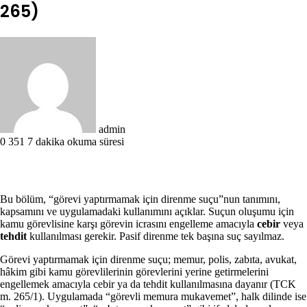
265)
Bir
e-
posta
göndermek
admin
0
351
7 dakika okuma süresi
Bu bölüm, “görevi yaptırmamak için direnme suçu”nun tanımını,
kapsamını ve uygulamadaki kullanımını açıklar. Suçun oluşumu için
kamu görevlisine karşı görevin icrasını engelleme amacıyla
cebir
veya
tehdit
kullanılması gerekir. Pasif direnme tek başına suç sayılmaz.
Görevi yaptırmamak için direnme suçu; memur, polis, zabıta, avukat,
hâkim gibi kamu görevlilerinin görevlerini yerine getirmelerini
engellemek amacıyla cebir ya da tehdit kullanılmasına dayanır (TCK
m. 265/1). Uygulamada “görevli memura mukavemet”, halk dilinde ise