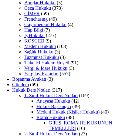
Borçlar Hukuku
(3)
Ceza Hukuku
(373)
CİMER
(59)
Frenchasıng
(49)
Gayrimenkul Hukuku
(4)
Hap Bilgi
(7)
İş Hukuku
(277)
KOSGEB
(9)
Medeni Hukuku
(103)
Sağlık Hukuku
(3)
Tazminat Hukuku
(3)
Tüketici Hakem Heyeti
(91)
Vergi & İdare Hukuku
(3)
Yargıtay Kararları
(557)
Boşanma Avukatı
(3)
Gündem
(69)
Hukuk Ders Notları
(317)
1. Sınıf Hukuk Ders Notları
(169)
Anayasa Hukuku
(42)
Hukuk Başlangıcı
(39)
Medeni Hukuk (Kişiler Hukuku)
(40)
Roma Hukuku
(48)
GİRİŞ: ROMA HUKUKUNUN
TEMELLERİ
(16)
2. Sınıf Hukuk Ders Notları
(27)