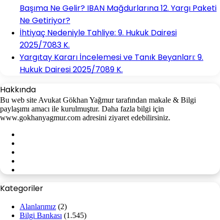
Başıma Ne Gelir? IBAN Mağdurlarına 12. Yargı Paketi
Ne Getiriyor?
İhtiyaç Nedeniyle Tahliye: 9. Hukuk Dairesi
2025/7083 K.
Yargıtay Kararı İncelemesi ve Tanık Beyanları: 9.
Hukuk Dairesi 2025/7089 K.
Hakkında
Bu web site Avukat Gökhan Yağmur tarafından makale & Bilgi
paylaşımı amacı ile kurulmuştur. Daha fazla bilgi için
www.gokhanyagmur.com adresini ziyaret edebilirsiniz.
Facebook
X
YouTube
Instagram
WhatsApp
Kategoriler
Alanlarımız
(2)
Bilgi Bankası
(1.545)