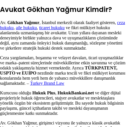
Avukat Gökhan Yağmur Kimdir?
Av.
Gökhan Yağmur
, İstanbul merkezli olarak faaliyet gösteren,
ceza
hukuku
,
aile hukuku
,
ticaret hukuku
ve fikri mülkiyet hukuku
alanlarında uzmanlaşmış bir avukattır. Uzun yıllara dayanan mesleki
deneyimiyle birlikte yalnızca dava ve uyuşmazlıkların çözümünde
değil, aynı zamanda önleyici hukuk danışmanlığı, sözleşme yönetimi
ve şirketlere stratejik hukuki destek sunmaktadır.
Ceza yargılamaları, boşanma ve velayet davaları, ticari uyuşmazlıklar
ve marka–patent süreçlerinde müvekkillerine etkin savunma ve çözüm
odaklı yaklaşımıyla hizmet vermektedir. Ayrıca
TÜRKPATENT,
USPTO ve EUIPO
nezdinde marka tescili ve fikri mülkiyet koruması
konularında hem yerli hem de yabancı müvekkillere danışmanlık
sağlamaktadır. –
Turkey Brand Law
Kurucusu olduğu
Hukuk Plus
,
HukukBankasi.net
ve diğer dijital
projeleriyle hukuk öğrencileri, stajyer avukatlar ve meslektaşlara
yönelik özgün bir ekosistem geliştirmiştir. Bu sayede hukuk bilgisinin
paylaşımı, güncel içtihatların takibi ve mesleki dayanışmanın
güçlenmesine katkı sunmaktadır.
Av. Gökhan Yağmur, girişimci vizyonu ile yalnızca klasik avukatlık