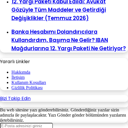
12. Yargı Paketi Kabul Edildi: Avukat
Gözüyle Tüm Maddeler ve Getirdiği
Değişiklikler (Temmuz 2026)
Banka Hesabımı Dolandırıcılara
Kullandırdım, Başıma Ne Gelir? IBAN
Mağdurlarına 12. Yargı Paketi Ne Getiriyor?
Yararlı Linkler
Hakkımda
İletişim
Kullanım Koşulları
Gizlilik Politikası
Bizi Takip Edin
Bu web sitesine yazı gönderebilirsiniz. Gönderdiğiniz yazılar sizin
adınızla ile paylaşılacaktır. Yazı Gönder gönder bölümünden yazılarını
iletebilirsiniz.
E-