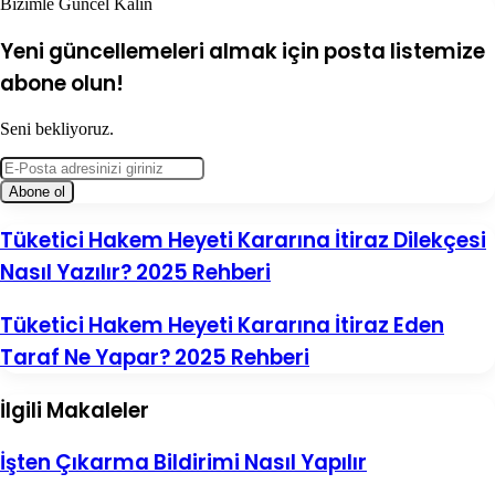
Bizimle Güncel Kalın
Yeni güncellemeleri almak için posta listemize
abone olun!
Seni bekliyoruz.
E-
Posta
adresinizi
giriniz
Tüketici
Tüketici Hakem Heyeti Kararına İtiraz Dilekçesi
Hakem
Nasıl Yazılır? 2025 Rehberi
Heyeti
Kararına
İtiraz
Tüketici
Tüketici Hakem Heyeti Kararına İtiraz Eden
Dilekçesi
Hakem
Taraf Ne Yapar? 2025 Rehberi
Nasıl
Heyeti
Yazılır?
Kararına
2025
İtiraz
İlgili Makaleler
Rehberi
Eden
Taraf
Ne
İşten Çıkarma Bildirimi Nasıl Yapılır
Yapar?