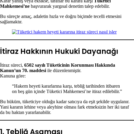
Karar yanlış veya eksikse, taraflar bu karara karşı
Tüketici
Mahkemesi’ne
başvurarak yargısal denetim talep edebilir.
Bu süreçte amaç, adaletin hızla ve doğru biçimde tecelli etmesini
sağlamaktır.
İtiraz Hakkının Hukuki Dayanağı
İtiraz süreci,
6502 sayılı Tüketicinin Korunması Hakkında
Kanun’un 70. maddesi
ile düzenlenmiştir.
Kanuna göre:
“Hakem heyeti kararlarına karşı, tebliğ tarihinden itibaren
on beş gün içinde Tüketici Mahkemesi’ne itiraz edilebilir.”
Bu hüküm, tüketiciye olduğu kadar satıcıya da eşit şekilde uygulanır.
Yani kararın lehine veya aleyhine olması fark etmeksizin her iki taraf
da bu haktan yararlanabilir.
1. Tebliğ Aşaması