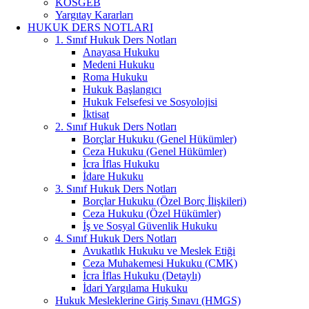
KOSGEB
Yargıtay Kararları
HUKUK DERS NOTLARI
1. Sınıf Hukuk Ders Notları
Anayasa Hukuku
Medeni Hukuku
Roma Hukuku
Hukuk Başlangıcı
Hukuk Felsefesi ve Sosyolojisi
İktisat
2. Sınıf Hukuk Ders Notları
Borçlar Hukuku (Genel Hükümler)
Ceza Hukuku (Genel Hükümler)
İcra İflas Hukuku
İdare Hukuku
3. Sınıf Hukuk Ders Notları
Borçlar Hukuku (Özel Borç İlişkileri)
Ceza Hukuku (Özel Hükümler)
İş ve Sosyal Güvenlik Hukuku
4. Sınıf Hukuk Ders Notları
Avukatlık Hukuku ve Meslek Etiği
Ceza Muhakemesi Hukuku (CMK)
İcra İflas Hukuku (Detaylı)
İdari Yargılama Hukuku
Hukuk Mesleklerine Giriş Sınavı (HMGS)