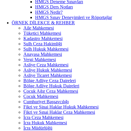
HMGS Deneme Sınavları
HMGS Ders Notları
HMGS Nedir?
HMGS Sınav Deneyimleri ve Röportajlar
ÖRNEK DILEKÇE & REHBER
Aile Mahkemesi
Tüketici Mahkemesi
Kadastro Mahkemesi
Sulh Ceza Hakimliği
Sulh Hukuk Mahkemesi
Anayasa Mahkemesi
Vergi Mahkemesi
Asliye Ceza Mahkemesi
Asliye Hukuk Mahkemesi
Asliye Ticaret Mahkemesi
Bölge Adliye Ceza Daireleri
Bölge Adliye Hukuk Daireleri
Çocuk Ağır Ceza Mahkemesi
Çocuk Mahkemesi
Cumhuriyet Başsavcılığı
Fikri ve Sinai Haklar Hukuk Mahkemesi
Fikri ve Sınai Haklar Ceza Mahkemesi
İcra Ceza Mahkemesi
İcra Hukuk Mahkemesi
İcra Müdürlüğü