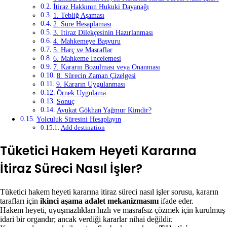
İtiraz Hakkının Hukuki Dayanağı
1. Tebliğ Aşaması
2. Süre Hesaplaması
3. İtiraz Dilekçesinin Hazırlanması
4. Mahkemeye Başvuru
5. Harç ve Masraflar
6. Mahkeme İncelemesi
7. Kararın Bozulması veya Onanması
8. Sürecin Zaman Çizelgesi
9. Kararın Uygulanması
Örnek Uygulama
Sonuç
Avukat Gökhan Yağmur Kimdir?
Yolculuk Süresini Hesaplayın
Add destination
Tüketici Hakem Heyeti Kararına
İtiraz Süreci Nasıl İşler?
Tüketici hakem heyeti kararına itiraz süreci nasıl işler sorusu, kararın
tarafları için
ikinci aşama adalet mekanizmasını
ifade eder.
Hakem heyeti, uyuşmazlıkları hızlı ve masrafsız çözmek için kurulmuş
idari bir organdır; ancak verdiği kararlar nihai değildir.