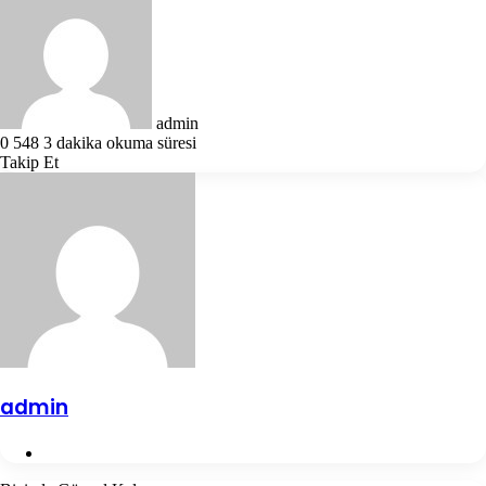
e-
posta
göndermek
admin
0
548
3 dakika okuma süresi
Takip Et
admin
Web
sitesi