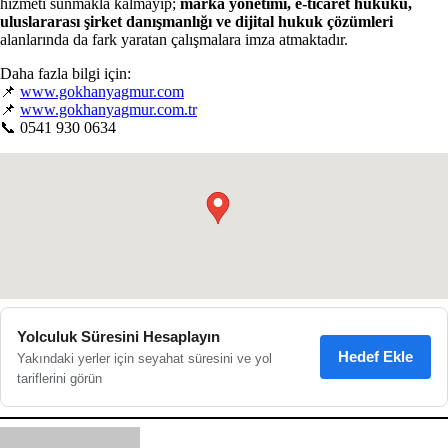
hizmeti sunmakla kalmayıp;
marka yönetimi, e-ticaret hukuku,
uluslararası şirket danışmanlığı ve dijital hukuk çözümleri
alanlarında da fark yaratan çalışmalara imza atmaktadır.
Daha fazla bilgi için:
📌
www.gokhanyagmur.com
📌
www.gokhanyagmur.com.tr
📞 0541 930 0634
●
Yolculuk Süresini Hesaplayın
Hedef Ekle
Yakındaki yerler için seyahat süresini ve yol
tariflerini görün
Bir