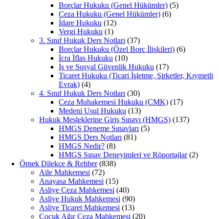
Borçlar Hukuku (Genel Hükümler)
(5)
Ceza Hukuku (Genel Hükümler)
(6)
İdare Hukuku
(12)
Vergi Hukuku
(1)
3. Sınıf Hukuk Ders Notları
(37)
Borçlar Hukuku (Özel Borç İlişkileri)
(6)
İcra İflas Hukuku
(10)
İş ve Sosyal Güvenlik Hukuku
(17)
Ticaret Hukuku (Ticari İşletme, Şirketler, Kıymetli
Evrak)
(4)
4. Sınıf Hukuk Ders Notları
(30)
Ceza Muhakemesi Hukuku (CMK)
(17)
Medeni Usul Hukuku
(13)
Hukuk Mesleklerine Giriş Sınavı (HMGS)
(137)
HMGS Deneme Sınavları
(5)
HMGS Ders Notları
(81)
HMGS Nedir?
(8)
HMGS Sınav Deneyimleri ve Röportajlar
(2)
Örnek Dilekçe & Rehber
(838)
Aile Mahkemesi
(72)
Anayasa Mahkemesi
(15)
Asliye Ceza Mahkemesi
(40)
Asliye Hukuk Mahkemesi
(90)
Asliye Ticaret Mahkemesi
(13)
Çocuk Ağır Ceza Mahkemesi
(20)