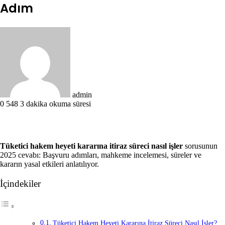
Adım
Bir
e-
posta
göndermek
admin
0
548
3 dakika okuma süresi
Tüketici hakem heyeti kararına itiraz süreci nasıl işler
sorusunun
2025 cevabı: Başvuru adımları, mahkeme incelemesi, süreler ve
kararın yasal etkileri anlatılıyor.
İçindekiler
Tüketici Hakem Heyeti Kararına İtiraz Süreci Nasıl İşler?