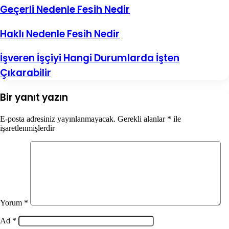
2025
Geçerli Nedenle Fesih Nedir
Rehberi
Haklı Nedenle Fesih Nedir
İşveren İşçiyi Hangi Durumlarda İşten
Çıkarabilir
Bir yanıt yazın
E-posta adresiniz yayınlanmayacak.
Gerekli alanlar
*
ile
işaretlenmişlerdir
Yorum
*
Ad
*