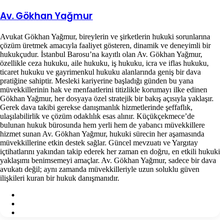
Av. Gökhan Yağmur
Avukat Gökhan Yağmur, bireylerin ve şirketlerin hukuki sorunlarına
çözüm üretmek amacıyla faaliyet gösteren, dinamik ve deneyimli bir
hukukçudur. İstanbul Barosu’na kayıtlı olan Av. Gökhan Yağmur,
özellikle ceza hukuku, aile hukuku, iş hukuku, icra ve iflas hukuku,
ticaret hukuku ve gayrimenkul hukuku alanlarında geniş bir dava
pratiğine sahiptir. Mesleki kariyerine başladığı günden bu yana
müvekkillerinin hak ve menfaatlerini titizlikle korumayı ilke edinen
Gökhan Yağmur, her dosyaya özel stratejik bir bakış açısıyla yaklaşır.
Gerek dava takibi gerekse danışmanlık hizmetlerinde şeffaflık,
ulaşılabilirlik ve çözüm odaklılık esas alınır. Küçükçekmece’de
bulunan hukuk bürosunda hem yerli hem de yabancı müvekkillere
hizmet sunan Av. Gökhan Yağmur, hukuki sürecin her aşamasında
müvekkillerine etkin destek sağlar. Güncel mevzuatı ve Yargıtay
içtihatlarını yakından takip ederek her zaman en doğru, en etkili hukuki
yaklaşımı benimsemeyi amaçlar. Av. Gökhan Yağmur, sadece bir dava
avukatı değil; aynı zamanda müvekkilleriyle uzun soluklu güven
ilişkileri kuran bir hukuk danışmanıdır.
Facebook
X
Instagram