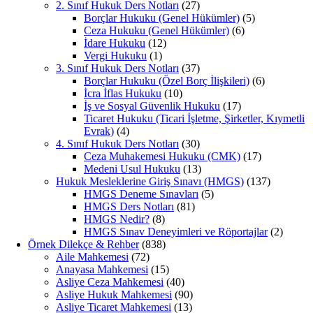
2. Sınıf Hukuk Ders Notları
(27)
Borçlar Hukuku (Genel Hükümler)
(5)
Ceza Hukuku (Genel Hükümler)
(6)
İdare Hukuku
(12)
Vergi Hukuku
(1)
3. Sınıf Hukuk Ders Notları
(37)
Borçlar Hukuku (Özel Borç İlişkileri)
(6)
İcra İflas Hukuku
(10)
İş ve Sosyal Güvenlik Hukuku
(17)
Ticaret Hukuku (Ticari İşletme, Şirketler, Kıymetli
Evrak)
(4)
4. Sınıf Hukuk Ders Notları
(30)
Ceza Muhakemesi Hukuku (CMK)
(17)
Medeni Usul Hukuku
(13)
Hukuk Mesleklerine Giriş Sınavı (HMGS)
(137)
HMGS Deneme Sınavları
(5)
HMGS Ders Notları
(81)
HMGS Nedir?
(8)
HMGS Sınav Deneyimleri ve Röportajlar
(2)
Örnek Dilekçe & Rehber
(838)
Aile Mahkemesi
(72)
Anayasa Mahkemesi
(15)
Asliye Ceza Mahkemesi
(40)
Asliye Hukuk Mahkemesi
(90)
Asliye Ticaret Mahkemesi
(13)