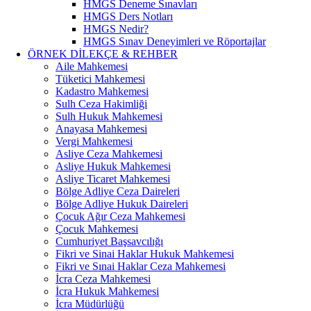
HMGS Deneme Sınavları
HMGS Ders Notları
HMGS Nedir?
HMGS Sınav Deneyimleri ve Röportajlar
ÖRNEK DILEKÇE & REHBER
Aile Mahkemesi
Tüketici Mahkemesi
Kadastro Mahkemesi
Sulh Ceza Hakimliği
Sulh Hukuk Mahkemesi
Anayasa Mahkemesi
Vergi Mahkemesi
Asliye Ceza Mahkemesi
Asliye Hukuk Mahkemesi
Asliye Ticaret Mahkemesi
Bölge Adliye Ceza Daireleri
Bölge Adliye Hukuk Daireleri
Çocuk Ağır Ceza Mahkemesi
Çocuk Mahkemesi
Cumhuriyet Başsavcılığı
Fikri ve Sinai Haklar Hukuk Mahkemesi
Fikri ve Sınai Haklar Ceza Mahkemesi
İcra Ceza Mahkemesi
İcra Hukuk Mahkemesi
İcra Müdürlüğü