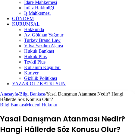
İdare Mahkemesi
İnfaz Hakimliği
İş Mahkemesi
GÜNDEM
KURUMSAL
Hakkımda
Av. Gökhan Yağmur
Turkey Brand Law
Vilva Yazılım Ajansı
Hukuk Bankası
Hukuk Plus
Tevkil Plus
Kullanım Koşulları
Kariyer
Gizlilik Politikası
YAZAR OL / KATKI SUN
Anasayfa
/
Bilgi Bankası
/
Yasal Danışman Atanması Nedir? Hangi
Hâllerde Söz Konusu Olur?
Bilgi Bankası
Medeni Hukuku
Yasal Danışman Atanması Nedir?
Hangi Hâllerde Söz Konusu Olur?