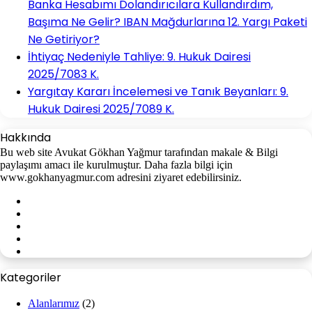
Banka Hesabımı Dolandırıcılara Kullandırdım,
Başıma Ne Gelir? IBAN Mağdurlarına 12. Yargı Paketi
Ne Getiriyor?
İhtiyaç Nedeniyle Tahliye: 9. Hukuk Dairesi
2025/7083 K.
Yargıtay Kararı İncelemesi ve Tanık Beyanları: 9.
Hukuk Dairesi 2025/7089 K.
Hakkında
Bu web site Avukat Gökhan Yağmur tarafından makale & Bilgi
paylaşımı amacı ile kurulmuştur. Daha fazla bilgi için
www.gokhanyagmur.com adresini ziyaret edebilirsiniz.
Facebook
X
YouTube
Instagram
WhatsApp
Kategoriler
Alanlarımız
(2)