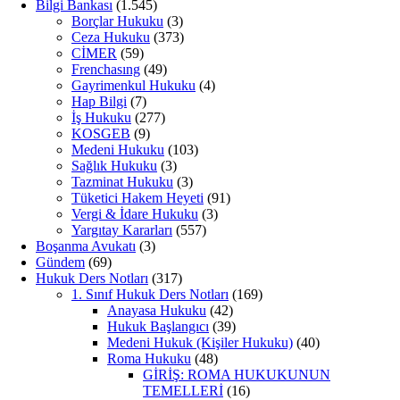
Bilgi Bankası
(1.545)
Borçlar Hukuku
(3)
Ceza Hukuku
(373)
CİMER
(59)
Frenchasıng
(49)
Gayrimenkul Hukuku
(4)
Hap Bilgi
(7)
İş Hukuku
(277)
KOSGEB
(9)
Medeni Hukuku
(103)
Sağlık Hukuku
(3)
Tazminat Hukuku
(3)
Tüketici Hakem Heyeti
(91)
Vergi & İdare Hukuku
(3)
Yargıtay Kararları
(557)
Boşanma Avukatı
(3)
Gündem
(69)
Hukuk Ders Notları
(317)
1. Sınıf Hukuk Ders Notları
(169)
Anayasa Hukuku
(42)
Hukuk Başlangıcı
(39)
Medeni Hukuk (Kişiler Hukuku)
(40)
Roma Hukuku
(48)
GİRİŞ: ROMA HUKUKUNUN
TEMELLERİ
(16)