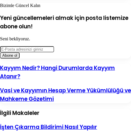
Bizimle Güncel Kalın
Yeni güncellemeleri almak için posta listemize
abone olun!
Seni bekliyoruz.
E-
Posta
adresinizi
giriniz
Kayyım
Kayyım Nedir? Hangi Durumlarda Kayyım
Nedir?
Atanır?
Hangi
Durumlarda
Kayyım
Vasi
Vasi ve Kayyımın Hesap Verme Yükümlülüğü ve
Atanır?
ve
Mahkeme Gözetimi
Kayyımın
Hesap
Verme
İlgili Makaleler
Yükümlülüğü
ve
Mahkeme
İşten Çıkarma Bildirimi Nasıl Yapılır
Gözetimi