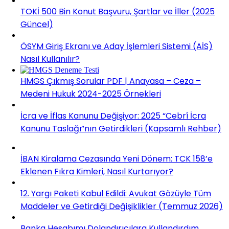
TOKİ 500 Bin Konut Başvuru, Şartlar ve İller (2025
Güncel)
ÖSYM Giriş Ekranı ve Aday İşlemleri Sistemi (AİS)
Nasıl Kullanılır?
HMGS Çıkmış Sorular PDF | Anayasa – Ceza –
Medeni Hukuk 2024-2025 Örnekleri
İcra ve İflas Kanunu Değişiyor: 2025 “Cebrî İcra
Kanunu Taslağı”nın Getirdikleri (Kapsamlı Rehber)
İBAN Kiralama Cezasında Yeni Dönem: TCK 158’e
Eklenen Fıkra Kimleri, Nasıl Kurtarıyor?
12. Yargı Paketi Kabul Edildi: Avukat Gözüyle Tüm
Maddeler ve Getirdiği Değişiklikler (Temmuz 2026)
Banka Hesabımı Dolandırıcılara Kullandırdım,