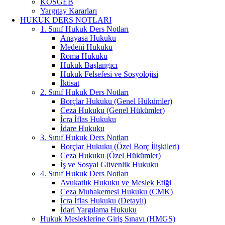
KOSGEB
Yargıtay Kararları
HUKUK DERS NOTLARI
1. Sınıf Hukuk Ders Notları
Anayasa Hukuku
Medeni Hukuku
Roma Hukuku
Hukuk Başlangıcı
Hukuk Felsefesi ve Sosyolojisi
İktisat
2. Sınıf Hukuk Ders Notları
Borçlar Hukuku (Genel Hükümler)
Ceza Hukuku (Genel Hükümler)
İcra İflas Hukuku
İdare Hukuku
3. Sınıf Hukuk Ders Notları
Borçlar Hukuku (Özel Borç İlişkileri)
Ceza Hukuku (Özel Hükümler)
İş ve Sosyal Güvenlik Hukuku
4. Sınıf Hukuk Ders Notları
Avukatlık Hukuku ve Meslek Etiği
Ceza Muhakemesi Hukuku (CMK)
İcra İflas Hukuku (Detaylı)
İdari Yargılama Hukuku
Hukuk Mesleklerine Giriş Sınavı (HMGS)