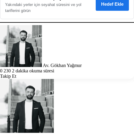
Hedef Ekle
Yakındaki yerler için seyahat süresini ve yol
tariflerini görün
Follow
Bir
on
e-
X
posta
göndermek
Av. Gökhan Yağmur
0
230
2 dakika okuma süresi
Takip Et