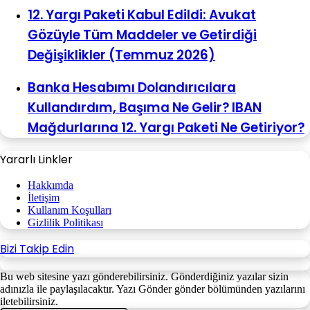
12. Yargı Paketi Kabul Edildi: Avukat
Gözüyle Tüm Maddeler ve Getirdiği
Değişiklikler (Temmuz 2026)
Banka Hesabımı Dolandırıcılara
Kullandırdım, Başıma Ne Gelir? IBAN
Mağdurlarına 12. Yargı Paketi Ne Getiriyor?
Yararlı Linkler
Hakkımda
İletişim
Kullanım Koşulları
Gizlilik Politikası
Bizi Takip Edin
Bu web sitesine yazı gönderebilirsiniz. Gönderdiğiniz yazılar sizin
adınızla ile paylaşılacaktır. Yazı Gönder gönder bölümünden yazılarını
iletebilirsiniz.