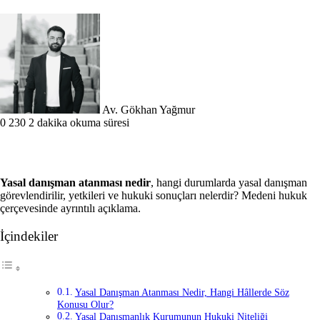
Follow
Bir
on
e-
X
posta
göndermek
Av. Gökhan Yağmur
0
230
2 dakika okuma süresi
Yasal danışman atanması nedir
, hangi durumlarda yasal danışman
görevlendirilir, yetkileri ve hukuki sonuçları nelerdir? Medeni hukuk
çerçevesinde ayrıntılı açıklama.
İçindekiler
Yasal Danışman Atanması Nedir, Hangi Hâllerde Söz
Konusu Olur?
Yasal Danışmanlık Kurumunun Hukuki Niteliği