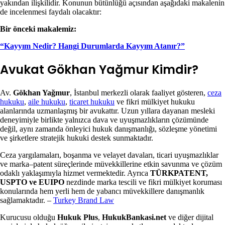
yakından ilişkilidir. Konunun bütünlüğü açısından aşağıdaki makalenin
de incelenmesi faydalı olacaktır:
Bir önceki makalemiz:
“Kayyım Nedir? Hangi Durumlarda Kayyım Atanır?”
Avukat Gökhan Yağmur Kimdir?
Av.
Gökhan Yağmur
, İstanbul merkezli olarak faaliyet gösteren,
ceza
hukuku
,
aile hukuku
,
ticaret hukuku
ve fikri mülkiyet hukuku
alanlarında uzmanlaşmış bir avukattır. Uzun yıllara dayanan mesleki
deneyimiyle birlikte yalnızca dava ve uyuşmazlıkların çözümünde
değil, aynı zamanda önleyici hukuk danışmanlığı, sözleşme yönetimi
ve şirketlere stratejik hukuki destek sunmaktadır.
Ceza yargılamaları, boşanma ve velayet davaları, ticari uyuşmazlıklar
ve marka–patent süreçlerinde müvekkillerine etkin savunma ve çözüm
odaklı yaklaşımıyla hizmet vermektedir. Ayrıca
TÜRKPATENT,
USPTO ve EUIPO
nezdinde marka tescili ve fikri mülkiyet koruması
konularında hem yerli hem de yabancı müvekkillere danışmanlık
sağlamaktadır. –
Turkey Brand Law
Kurucusu olduğu
Hukuk Plus
,
HukukBankasi.net
ve diğer dijital