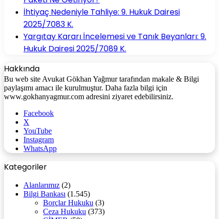
İhtiyaç Nedeniyle Tahliye: 9. Hukuk Dairesi
2025/7083 K.
Yargıtay Kararı İncelemesi ve Tanık Beyanları: 9.
Hukuk Dairesi 2025/7089 K.
Hakkında
Bu web site Avukat Gökhan Yağmur tarafından makale & Bilgi
paylaşımı amacı ile kurulmuştur. Daha fazla bilgi için
www.gokhanyagmur.com adresini ziyaret edebilirsiniz.
Facebook
X
YouTube
Instagram
WhatsApp
Kategoriler
Alanlarımız
(2)
Bilgi Bankası
(1.545)
Borçlar Hukuku
(3)
Ceza Hukuku
(373)