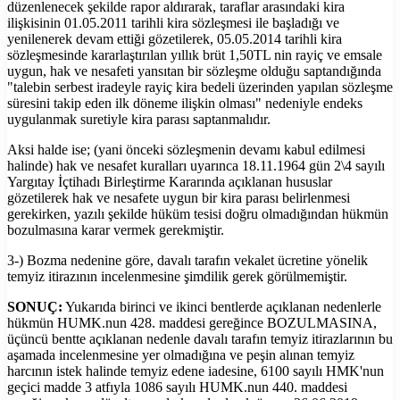
düzenlenecek şekilde rapor aldırarak, taraflar arasındaki kira
ilişkisinin 01.05.2011 tarihli kira sözleşmesi ile başladığı ve
yenilenerek devam ettiği gözetilerek, 05.05.2014 tarihli kira
sözleşmesinde kararlaştırılan yıllık brüt 1,50TL nin rayiç ve emsale
uygun, hak ve nesafeti yansıtan bir sözleşme olduğu saptandığında
"talebin serbest iradeyle rayiç kira bedeli üzerinden yapılan sözleşme
süresini takip eden ilk döneme ilişkin olması" nedeniyle endeks
uygulanmak suretiyle kira parası saptanmalıdır.
Aksi halde ise; (yani önceki sözleşmenin devamı kabul edilmesi
halinde) hak ve nesafet kuralları uyarınca 18.11.1964 gün 2\4 sayılı
Yargıtay İçtihadı Birleştirme Kararında açıklanan hususlar
gözetilerek hak ve nesafete uygun bir kira parası belirlenmesi
gerekirken, yazılı şekilde hüküm tesisi doğru olmadığından hükmün
bozulmasına karar vermek gerekmiştir.
3-) Bozma nedenine göre, davalı tarafın vekalet ücretine yönelik
temyiz itirazının incelenmesine şimdilik gerek görülmemiştir.
SONUÇ:
Yukarıda birinci ve ikinci bentlerde açıklanan nedenlerle
hükmün HUMK.nun 428. maddesi gereğince BOZULMASINA,
üçüncü bentte açıklanan nedenle davalı tarafın temyiz itirazlarının bu
aşamada incelenmesine yer olmadığına ve peşin alınan temyiz
harcının istek halinde temyiz edene iadesine, 6100 sayılı HMK'nun
geçici madde 3 atfıyla 1086 sayılı HUMK.nun 440. maddesi