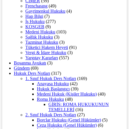
CİMER
(59)
Frenchasıng
(49)
Gayrimenkul Hukuku
(4)
Hap Bilgi
(7)
İş Hukuku
(277)
KOSGEB
(9)
Medeni Hukuku
(103)
Sağlık Hukuku
(3)
Tazminat Hukuku
(3)
Tüketici Hakem Heyeti
(91)
Vergi & İdare Hukuku
(3)
Yargıtay Kararları
(557)
Boşanma Avukatı
(3)
Gündem
(69)
Hukuk Ders Notları
(317)
1. Sınıf Hukuk Ders Notları
(169)
Anayasa Hukuku
(42)
Hukuk Başlangıcı
(39)
Medeni Hukuk (Kişiler Hukuku)
(40)
Roma Hukuku
(48)
GİRİŞ: ROMA HUKUKUNUN
TEMELLERİ
(16)
2. Sınıf Hukuk Ders Notları
(27)
Borçlar Hukuku (Genel Hükümler)
(5)
Ceza Hukuku (Genel Hükümler)
(6)