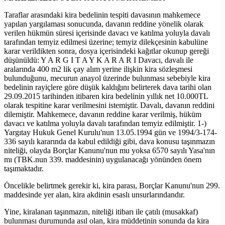
Taraflar arasındaki kira bedelinin tespiti davasının mahkemece
yapılan yargılaması sonucunda, davanın reddine yönelik olarak
verilen hükmün süresi içerisinde davacı ve katılma yoluyla davalı
tarafından temyiz edilmesi üzerine; temyiz dilekçesinin kabulüne
karar verildikten sonra, dosya içerisindeki kağıtlar okunup gereği
düşünüldü: Y A R G I T A Y K A R A R I Davacı, davalı ile
aralarında 400 m2 lik çay alım yerine ilişkin kira sözleşmesi
bulunduğunu, mecurun anayol üzerinde bulunması sebebiyle kira
bedelinin rayiçlere göre düşük kaldığını belirterek dava tarihi olan
29.09.2015 tarihinden itibaren kira bedelinin yıllık net 10.000TL
olarak tespitine karar verilmesini istemiştir. Davalı, davanın reddini
dilemiştir. Mahkemece, davanın reddine karar verilmiş, hüküm
davacı ve katılma yoluyla davalı tarafından temyiz edilmiştir. 1-)
Yargıtay Hukuk Genel Kurulu'nun 13.05.1994 gün ve 1994/3-174-
336 sayılı kararında da kabul edildiği gibi, dava konusu taşınmazın
niteliği, olayda Borçlar Kanunu'nun mu yoksa 6570 sayılı Yasa'nın
mı (TBK.nun 339. maddesinin) uygulanacağı yönünden önem
taşımaktadır.
Öncelikle belirtmek gerekir ki, kira parası, Borçlar Kanunu'nun 299.
maddesinde yer alan, kira akdinin esaslı unsurlarındandır.
Yine, kiralanan taşınmazın, niteliği itibarı ile çatılı (musakkaf)
bulunması durumunda asıl olan, kira müddetinin sonunda da kira