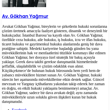
Av. Gökhan Yağmur
Avukat Gökhan Yağmur, bireylerin ve şirketlerin hukuki sorunlarına
çözüm üretmek amacıyla faaliyet gösteren, dinamik ve deneyimli bir
hukukçudur. İstanbul Barosu’na kayıtlı olan Av. Gökhan Yağmur,
özellikle ceza hukuku, aile hukuku, iş hukuku, icra ve iflas hukuku,
ticaret hukuku ve gayrimenkul hukuku alanlarında geniş bir dava
pratiğine sahiptir. Mesleki kariyerine başladığı günden bu yana
müvekkillerinin hak ve menfaatlerini titizlikle korumayı ilke edinen
Gökhan Yağmur, her dosyaya özel stratejik bir bakış açısıyla
yaklaşır. Gerek dava takibi gerekse danışmanlık hizmetlerinde
şeffaflık, ulaşılabilirlik ve çözüm odaklılık esas alınır.
Küçükçekmece’de bulunan hukuk bürosunda hem yerli hem de
yabancı müvekkillere hizmet sunan Av. Gökhan Yağmur, hukuki
sürecin her aşamasında müvekkillerine etkin destek sağlar. Güncel
mevzuatı ve Yargıtay içtihatlarını yakından takip ederek her zaman
en doğru, en etkili hukuki yaklaşımı benimsemeyi amaçlar. Av.
Gökhan Yağmur, sadece bir dava avukatı değil; aynı zamanda
müvekkilleriyle uzun soluklu güven ilişkileri kuran bir hukuk
danışmanıdır.
Facebook