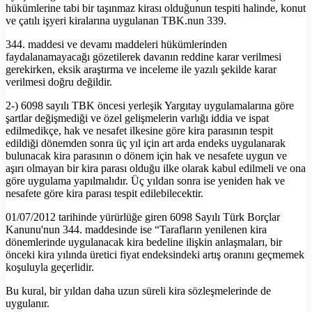
hükümlerine tabi bir taşınmaz kirası olduğunun tespiti halinde, konut
ve çatılı işyeri kiralarına uygulanan TBK.nun 339.
344. maddesi ve devamı maddeleri hükümlerinden
faydalanamayacağı gözetilerek davanın reddine karar verilmesi
gerekirken, eksik araştırma ve inceleme ile yazılı şekilde karar
verilmesi doğru değildir.
2-) 6098 sayılı TBK öncesi yerleşik Yargıtay uygulamalarına göre
şartlar değişmediği ve özel gelişmelerin varlığı iddia ve ispat
edilmedikçe, hak ve nesafet ilkesine göre kira parasının tespit
edildiği dönemden sonra üç yıl için art arda endeks uygulanarak
bulunacak kira parasının o dönem için hak ve nesafete uygun ve
aşırı olmayan bir kira parası olduğu ilke olarak kabul edilmeli ve ona
göre uygulama yapılmalıdır. Üç yıldan sonra ise yeniden hak ve
nesafete göre kira parası tespit edilebilecektir.
01/07/2012 tarihinde yürürlüğe giren 6098 Sayılı Türk Borçlar
Kanunu'nun 344. maddesinde ise “Tarafların yenilenen kira
dönemlerinde uygulanacak kira bedeline ilişkin anlaşmaları, bir
önceki kira yılında üretici fiyat endeksindeki artış oranını geçmemek
koşuluyla geçerlidir.
Bu kural, bir yıldan daha uzun süreli kira sözleşmelerinde de
uygulanır.