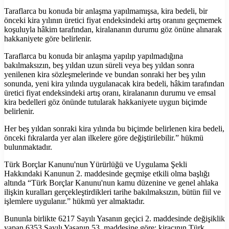
Taraflarca bu konuda bir anlaşma yapılmamışsa, kira bedeli, bir
önceki kira yılının üretici fiyat endeksindeki artış oranını geçmemek
koşuluyla hâkim tarafından, kiralananın durumu göz önüne alınarak
hakkaniyete göre belirlenir.
Taraflarca bu konuda bir anlaşma yapılıp yapılmadığına
bakılmaksızın, beş yıldan uzun süreli veya beş yıldan sonra
yenilenen kira sözleşmelerinde ve bundan sonraki her beş yılın
sonunda, yeni kira yılında uygulanacak kira bedeli, hâkim tarafından
üretici fiyat endeksindeki artış oranı, kiralananın durumu ve emsal
kira bedelleri göz önünde tutularak hakkaniyete uygun biçimde
belirlenir.
Her beş yıldan sonraki kira yılında bu biçimde belirlenen kira bedeli,
önceki fıkralarda yer alan ilkelere göre değiştirilebilir.” hükmü
bulunmaktadır.
Türk Borçlar Kanunu'nun Yürürlüğü ve Uygulama Şekli
Hakkındaki Kanunun 2. maddesinde geçmişe etkili olma başlığı
altında “Türk Borçlar Kanunu'nun kamu düzenine ve genel ahlaka
ilişkin kuralları gerçekleştirdikleri tarihe bakılmaksızın, bütün fiil ve
işlemlere uygulanır.” hükmü yer almaktadır.
Bununla birlikte 6217 Sayılı Yasanın geçici 2. maddesinde değişiklik
yapan 6353 Sayılı Yasanın 53. maddesine göre; kiracının Türk