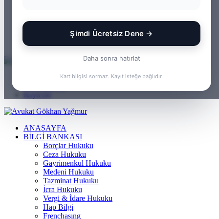
WhatsApp
Kayıt Ol
Rastgele Makale
Şimdi Ücretsiz Dene →
Kenar Bölmesi
Arama yap ...
Daha sonra hatırlat
Menü
Kart bilgisi sormaz. Kayıt isteğe bağlıdır.
Arama yap ...
Kayıt Ol
ANASAYFA
BILGI BANKASI
Borçlar Hukuku
Ceza Hukuku
Gayrimenkul Hukuku
Medeni Hukuku
Tazminat Hukuku
İcra Hukuku
Vergi & İdare Hukuku
Hap Bilgi
Frenchasıng