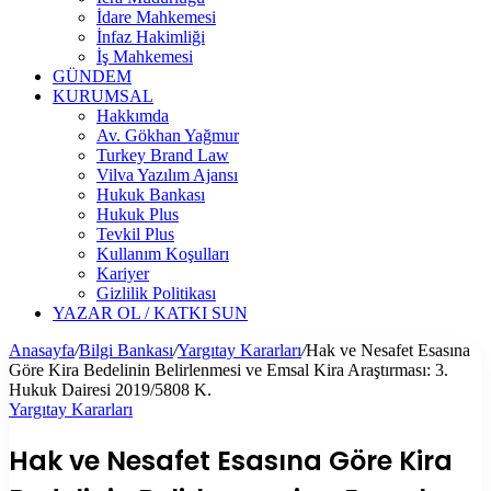
İdare Mahkemesi
İnfaz Hakimliği
İş Mahkemesi
GÜNDEM
KURUMSAL
Hakkımda
Av. Gökhan Yağmur
Turkey Brand Law
Vilva Yazılım Ajansı
Hukuk Bankası
Hukuk Plus
Tevkil Plus
Kullanım Koşulları
Kariyer
Gizlilik Politikası
YAZAR OL / KATKI SUN
Anasayfa
/
Bilgi Bankası
/
Yargıtay Kararları
/
Hak ve Nesafet Esasına
Göre Kira Bedelinin Belirlenmesi ve Emsal Kira Araştırması: 3.
Hukuk Dairesi 2019/5808 K.
Yargıtay Kararları
Hak ve Nesafet Esasına Göre Kira