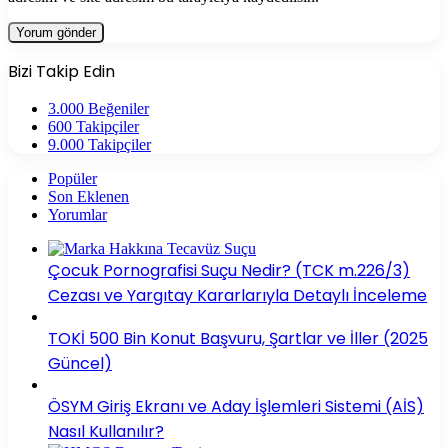
Bizi Takip Edin
3.000
Beğeniler
600
Takipçiler
9.000
Takipçiler
Popüler
Son Eklenen
Yorumlar
Çocuk Pornografisi Suçu Nedir? (TCK m.226/3)
Cezası ve Yargıtay Kararlarıyla Detaylı İnceleme
TOKİ 500 Bin Konut Başvuru, Şartlar ve İller (2025
Güncel)
ÖSYM Giriş Ekranı ve Aday İşlemleri Sistemi (AİS)
Nasıl Kullanılır?