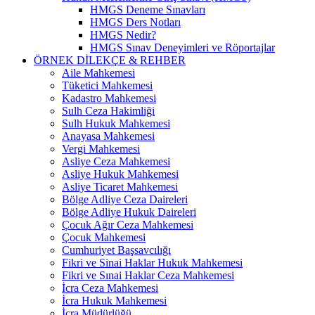
HMGS Deneme Sınavları
HMGS Ders Notları
HMGS Nedir?
HMGS Sınav Deneyimleri ve Röportajlar
ÖRNEK DILEKÇE & REHBER
Aile Mahkemesi
Tüketici Mahkemesi
Kadastro Mahkemesi
Sulh Ceza Hakimliği
Sulh Hukuk Mahkemesi
Anayasa Mahkemesi
Vergi Mahkemesi
Asliye Ceza Mahkemesi
Asliye Hukuk Mahkemesi
Asliye Ticaret Mahkemesi
Bölge Adliye Ceza Daireleri
Bölge Adliye Hukuk Daireleri
Çocuk Ağır Ceza Mahkemesi
Çocuk Mahkemesi
Cumhuriyet Başsavcılığı
Fikri ve Sinai Haklar Hukuk Mahkemesi
Fikri ve Sınai Haklar Ceza Mahkemesi
İcra Ceza Mahkemesi
İcra Hukuk Mahkemesi
İcra Müdürlüğü