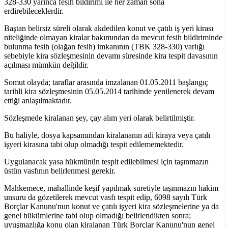
328-330 yarınca fesih bildirimi ile her zaman sona
erdirebileceklerdir.
Baştan belirsiz süreli olarak akdedilen konut ve çatılı iş yeri kirası
niteliğinde olmayan kiralar bakımından da mevcut fesih bildiriminde
bulunma fesih (olağan fesih) imkanının (TBK 328-330) varlığı
sebebiyle kira sözleşmesinin devamı süresinde kira tespit davasının
açılması mümkün değildir.
Somut olayda; taraflar arasında imzalanan 01.05.2011 başlangıç
tarihli kira sözleşmesinin 05.05.2014 tarihinde yenilenerek devam
ettiği anlaşılmaktadır.
Sözleşmede kiralanan şey, çay alım yeri olarak belirtilmiştir.
Bu haliyle, dosya kapsamından kiralananın adi kiraya veya çatılı
işyeri kirasına tabi olup olmadığı tespit edilememektedir.
Uygulanacak yasa hükmünün tespit edilebilmesi için taşınmazın
üstün vasfının belirlenmesi gerekir.
Mahkemece, mahallinde keşif yapılmak suretiyle taşınmazın hakim
unsuru da gözetilerek mevcut vasfı tespit edip, 6098 sayılı Türk
Borçlar Kanunu'nun konut ve çatılı işyeri kira sözleşmelerine ya da
genel hükümlerine tabi olup olmadığı belirlendikten sonra;
uyuşmazlığa konu olan kiralanan Türk Borçlar Kanunu'nun genel