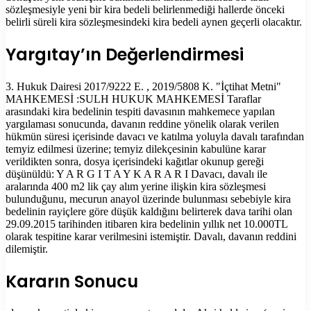
sözleşmesiyle yeni bir kira bedeli belirlenmediği hallerde önceki
belirli süreli kira sözleşmesindeki kira bedeli aynen geçerli olacaktır.
Yargıtay’ın Değerlendirmesi
3. Hukuk Dairesi 2017/9222 E. , 2019/5808 K. "İçtihat Metni"
MAHKEMESİ :SULH HUKUK MAHKEMESİ Taraflar
arasındaki kira bedelinin tespiti davasının mahkemece yapılan
yargılaması sonucunda, davanın reddine yönelik olarak verilen
hükmün süresi içerisinde davacı ve katılma yoluyla davalı tarafından
temyiz edilmesi üzerine; temyiz dilekçesinin kabulüne karar
verildikten sonra, dosya içerisindeki kağıtlar okunup gereği
düşünüldü: Y A R G I T A Y K A R A R I Davacı, davalı ile
aralarında 400 m2 lik çay alım yerine ilişkin kira sözleşmesi
bulunduğunu, mecurun anayol üzerinde bulunması sebebiyle kira
bedelinin rayiçlere göre düşük kaldığını belirterek dava tarihi olan
29.09.2015 tarihinden itibaren kira bedelinin yıllık net 10.000TL
olarak tespitine karar verilmesini istemiştir. Davalı, davanın reddini
dilemiştir.
Kararın Sonucu