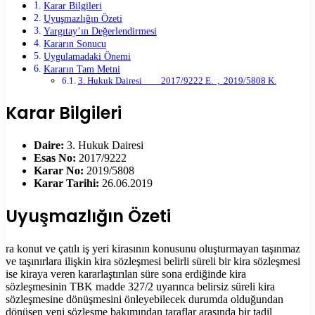
Karar Bilgileri
Uyuşmazlığın Özeti
Yargıtay’ın Değerlendirmesi
Kararın Sonucu
Uygulamadaki Önemi
Kararın Tam Metni
3. Hukuk Dairesi 2017/9222 E. , 2019/5808 K.
Karar Bilgileri
Daire:
3. Hukuk Dairesi
Esas No:
2017/9222
Karar No:
2019/5808
Karar Tarihi:
26.06.2019
Uyuşmazlığın Özeti
ra konut ve çatılı iş yeri kirasının konusunu oluşturmayan taşınmaz
ve taşınırlara ilişkin kira sözleşmesi belirli süreli bir kira sözleşmesi
ise kiraya veren kararlaştırılan süre sona erdiğinde kira
sözleşmesinin TBK madde 327/2 uyarınca belirsiz süreli kira
sözleşmesine dönüşmesini önleyebilecek durumda olduğundan
dönüşen yeni sözleşme bakımından taraflar arasında bir tadil