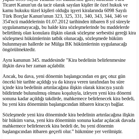
Ticaret Kanun'un da tacir olarak sayılan kişiler ile özel hukuk ve
kamu hukuku tüzel kişileri olduğu işyeri kiralarında 6098 Sayılı
Türk Borçlar Kanun'unun 323, 325, 331, 340, 343, 344, 346 ve
354'ncü maddelerinin 01.07.2012 tarihinden itibaren 8 yıl süreyle
uygulanamayacağı, bu halde kira sözleşmelerinde bu maddelerde
belirtilmiş olan konulara ilişkin olarak sözleşme serbestisi gereği kira
sözleşmesi hükümlerinin tatbik olunacağı, sözleşmede hüküm
bulunmayan hallerde ise Mülga BK hükümlerinin uygulanacağı
öngörülmektedir.
Aynı kanunun 345. maddesinde "Kira bedelinin belirlenmesine
ilişkin dava her zaman açılabilir.
Ancak, bu dava, yeni dönemin başlangıcından en geç otuz gün
önceki bir tarihte açıldığı ya da kiraya veren tarafından bu süre
içinde kira bedelinin artırılacağına ilişkin olarak kiracıya yazılı
bildirimde bulunulmuş olması koşuluyla, izleyen yeni kira dönemi
sonuna kadar açıldığı takdirde, mahkemece belirlenecek kira bedeli,
bu yeni kira döneminin başlangıcından itibaren kiracıyı bağlar.
Sözleşmede yeni kira döneminde kira bedelinin artırılacağına ilişkin
bir hüküm varsa, yeni kira döneminin sonuna kadar açılacak davada
mahkemece belirlenecek kira bedeli de, bu yeni dönemin
başlangıcından itibaren geçerli olur.” hükmüne yer verilmiştir.