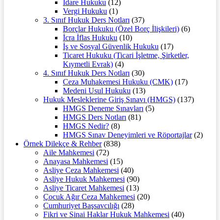
İdare Hukuku
(12)
Vergi Hukuku
(1)
3. Sınıf Hukuk Ders Notları
(37)
Borçlar Hukuku (Özel Borç İlişkileri)
(6)
İcra İflas Hukuku
(10)
İş ve Sosyal Güvenlik Hukuku
(17)
Ticaret Hukuku (Ticari İşletme, Şirketler,
Kıymetli Evrak)
(4)
4. Sınıf Hukuk Ders Notları
(30)
Ceza Muhakemesi Hukuku (CMK)
(17)
Medeni Usul Hukuku
(13)
Hukuk Mesleklerine Giriş Sınavı (HMGS)
(137)
HMGS Deneme Sınavları
(5)
HMGS Ders Notları
(81)
HMGS Nedir?
(8)
HMGS Sınav Deneyimleri ve Röportajlar
(2)
Örnek Dilekçe & Rehber
(838)
Aile Mahkemesi
(72)
Anayasa Mahkemesi
(15)
Asliye Ceza Mahkemesi
(40)
Asliye Hukuk Mahkemesi
(90)
Asliye Ticaret Mahkemesi
(13)
Çocuk Ağır Ceza Mahkemesi
(20)
Cumhuriyet Başsavcılığı
(28)
Fikri ve Sinai Haklar Hukuk Mahkemesi
(40)