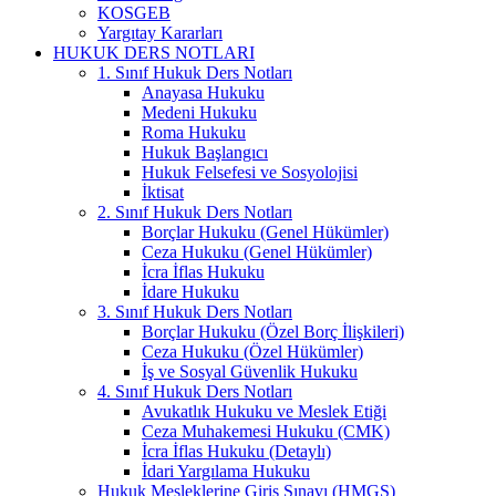
KOSGEB
Yargıtay Kararları
HUKUK DERS NOTLARI
1. Sınıf Hukuk Ders Notları
Anayasa Hukuku
Medeni Hukuku
Roma Hukuku
Hukuk Başlangıcı
Hukuk Felsefesi ve Sosyolojisi
İktisat
2. Sınıf Hukuk Ders Notları
Borçlar Hukuku (Genel Hükümler)
Ceza Hukuku (Genel Hükümler)
İcra İflas Hukuku
İdare Hukuku
3. Sınıf Hukuk Ders Notları
Borçlar Hukuku (Özel Borç İlişkileri)
Ceza Hukuku (Özel Hükümler)
İş ve Sosyal Güvenlik Hukuku
4. Sınıf Hukuk Ders Notları
Avukatlık Hukuku ve Meslek Etiği
Ceza Muhakemesi Hukuku (CMK)
İcra İflas Hukuku (Detaylı)
İdari Yargılama Hukuku
Hukuk Mesleklerine Giriş Sınavı (HMGS)