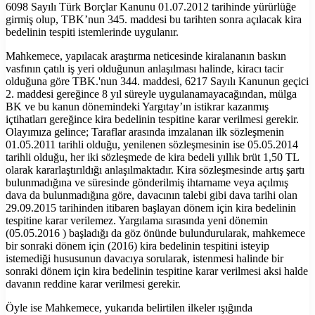
6098 Sayılı Türk Borçlar Kanunu 01.07.2012 tarihinde yürürlüğe
girmiş olup, TBK’nun 345. maddesi bu tarihten sonra açılacak kira
bedelinin tespiti istemlerinde uygulanır.
Mahkemece, yapılacak araştırma neticesinde kiralananın baskın
vasfının çatılı iş yeri olduğunun anlaşılması halinde, kiracı tacir
olduğuna göre TBK.'nun 344. maddesi, 6217 Sayılı Kanunun geçici
2. maddesi gereğince 8 yıl süreyle uygulanamayacağından, mülga
BK ve bu kanun dönemindeki Yargıtay’ın istikrar kazanmış
içtihatları gereğince kira bedelinin tespitine karar verilmesi gerekir.
Olayımıza gelince; Taraflar arasında imzalanan ilk sözleşmenin
01.05.2011 tarihli olduğu, yenilenen sözleşmesinin ise 05.05.2014
tarihli olduğu, her iki sözleşmede de kira bedeli yıllık brüt 1,50 TL
olarak kararlaştırıldığı anlaşılmaktadır. Kira sözleşmesinde artış şartı
bulunmadığına ve süresinde gönderilmiş ihtarname veya açılmış
dava da bulunmadığına göre, davacının talebi gibi dava tarihi olan
29.09.2015 tarihinden itibaren başlayan dönem için kira bedelinin
tespitine karar verilemez. Yargılama sırasında yeni dönemin
(05.05.2016 ) başladığı da göz önünde bulundurularak, mahkemece
bir sonraki dönem için (2016) kira bedelinin tespitini isteyip
istemediği hususunun davacıya sorularak, istenmesi halinde bir
sonraki dönem için kira bedelinin tespitine karar verilmesi aksi halde
davanın reddine karar verilmesi gerekir.
Öyle ise Mahkemece, yukarıda belirtilen ilkeler ışığında