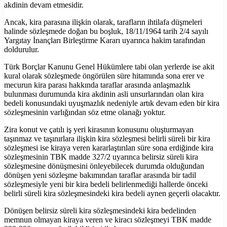
akdinin devam etmesidir.
Ancak, kira parasına ilişkin olarak, tarafların ihtilafa düşmeleri
halinde sözleşmede doğan bu boşluk, 18/11/1964 tarih 2/4 sayılı
Yargıtay İnançları Birleştirme Kararı uyarınca hakim tarafından
doldurulur.
Türk Borçlar Kanunu Genel Hükümlere tabi olan yerlerde ise akit
kural olarak sözleşmede öngörülen süre hitamında sona erer ve
mecurun kira parası hakkında taraflar arasında anlaşmazlık
bulunması durumunda kira akdinin asli unsurlarından olan kira
bedeli konusundaki uyuşmazlık nedeniyle artık devam eden bir kira
sözleşmesinin varlığından söz etme olanağı yoktur.
Zira konut ve çatılı iş yeri kirasının konusunu oluşturmayan
taşınmaz ve taşınırlara ilişkin kira sözleşmesi belirli süreli bir kira
sözleşmesi ise kiraya veren kararlaştırılan süre sona erdiğinde kira
sözleşmesinin TBK madde 327/2 uyarınca belirsiz süreli kira
sözleşmesine dönüşmesini önleyebilecek durumda olduğundan
dönüşen yeni sözleşme bakımından taraflar arasında bir tadil
sözleşmesiyle yeni bir kira bedeli belirlenmediği hallerde önceki
belirli süreli kira sözleşmesindeki kira bedeli aynen geçerli olacaktır.
Dönüşen belirsiz süreli kira sözleşmesindeki kira bedelinden
memnun olmayan kiraya veren ve kiracı sözleşmeyi TBK madde