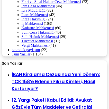
Fikri ve Sınai Haklar Ceza Mahkemesi
(72)
İcra Ceza Mahkemesi
(46)
İcra Müdürlüğü
(32)
İdare Mahkemesi
(42)
İnfaz Hakimliği
(24)
İş Mahkemesi
(103)
Kadastro Mahkemesi
(60)
Sulh Ceza Hakimliği
(40)
Sulh Hukuk Mahkemesi
(29)
Tüketici Mahkemesi
(31)
Vergi Mahkemesi
(41)
otomotik paylaşım
(22)
Tüm Yazılar
(1.134)
Son Yazılar
İBAN Kiralama Cezasında Yeni Dönem:
TCK 158’e Eklenen Fıkra Kimleri, Nasıl
Kurtarıyor?
12. Yargı Paketi Kabul Edildi: Avukat
Gözüyle Tüm Maddeler ve Getirdiği