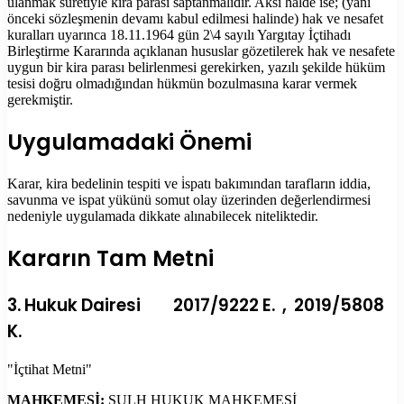
ulanmak suretiyle kira parası saptanmalıdır. Aksi halde ise; (yani
önceki sözleşmenin devamı kabul edilmesi halinde) hak ve nesafet
kuralları uyarınca 18.11.1964 gün 2\4 sayılı Yargıtay İçtihadı
Birleştirme Kararında açıklanan hususlar gözetilerek hak ve nesafete
uygun bir kira parası belirlenmesi gerekirken, yazılı şekilde hüküm
tesisi doğru olmadığından hükmün bozulmasına karar vermek
gerekmiştir.
Uygulamadaki Önemi
Karar, kira bedelinin tespiti ve i̇spatı bakımından tarafların iddia,
savunma ve ispat yükünü somut olay üzerinden değerlendirmesi
nedeniyle uygulamada dikkate alınabilecek niteliktedir.
Kararın Tam Metni
3. Hukuk Dairesi 2017/9222 E. , 2019/5808
K.
"İçtihat Metni"
MAHKEMESİ:
SULH HUKUK MAHKEMESİ