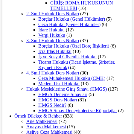
GİRİŞ: ROMA HUKUKUNUN
TEMELLERİ
(16)
2. Sınıf Hukuk Ders Notları
(27)
Borçlar Hukuku (Genel Hükümler)
(5)
Ceza Hukuku (Genel Hükümler)
(6)
İdare Hukuku
(12)
Vergi Hukuku
(1)
3. Sınıf Hukuk Ders Notları
(37)
Borçlar Hukuku (Özel Borç İlişkileri)
(6)
İcra İflas Hukuku
(10)
İş ve Sosyal Güvenlik Hukuku
(17)
Ticaret Hukuku (Ticari İşletme, Şirketler,
Kıymetli Evrak)
(4)
4. Sınıf Hukuk Ders Notları
(30)
Ceza Muhakemesi Hukuku (CMK)
(17)
Medeni Usul Hukuku
(13)
Hukuk Mesleklerine Giriş Sınavı (HMGS)
(137)
HMGS Deneme Sınavları
(5)
HMGS Ders Notları
(81)
HMGS Nedir?
(8)
HMGS Sınav Deneyimleri ve Röportajlar
(2)
Örnek Dilekçe & Rehber
(838)
Aile Mahkemesi
(72)
Anayasa Mahkemesi
(15)
Asliye Ceza Mahkemesi
(40)