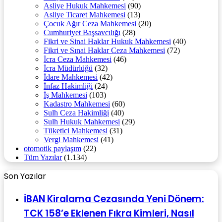
Asliye Hukuk Mahkemesi
(90)
Asliye Ticaret Mahkemesi
(13)
Çocuk Ağır Ceza Mahkemesi
(20)
Cumhuriyet Başsavcılığı
(28)
Fikri ve Sinai Haklar Hukuk Mahkemesi
(40)
Fikri ve Sınai Haklar Ceza Mahkemesi
(72)
İcra Ceza Mahkemesi
(46)
İcra Müdürlüğü
(32)
İdare Mahkemesi
(42)
İnfaz Hakimliği
(24)
İş Mahkemesi
(103)
Kadastro Mahkemesi
(60)
Sulh Ceza Hakimliği
(40)
Sulh Hukuk Mahkemesi
(29)
Tüketici Mahkemesi
(31)
Vergi Mahkemesi
(41)
otomotik paylaşım
(22)
Tüm Yazılar
(1.134)
Son Yazılar
İBAN Kiralama Cezasında Yeni Dönem:
TCK 158’e Eklenen Fıkra Kimleri, Nasıl