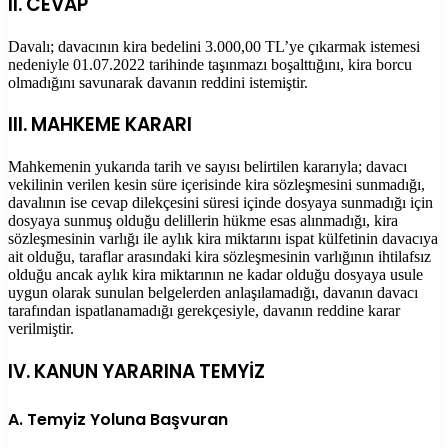
II. CEVAP
Davalı; davacının kira bedelini 3.000,00 TL’ye çıkarmak istemesi
nedeniyle 01.07.2022 tarihinde taşınmazı boşalttığını, kira borcu
olmadığını savunarak davanın reddini istemiştir.
III. MAHKEME KARARI
Mahkemenin yukarıda tarih ve sayısı belirtilen kararıyla; davacı
vekilinin verilen kesin süre içerisinde kira sözleşmesini sunmadığı,
davalının ise cevap dilekçesini süresi içinde dosyaya sunmadığı için
dosyaya sunmuş olduğu delillerin hükme esas alınmadığı, kira
sözleşmesinin varlığı ile aylık kira miktarını ispat külfetinin davacıya
ait olduğu, taraflar arasındaki kira sözleşmesinin varlığının ihtilafsız
olduğu ancak aylık kira miktarının ne kadar olduğu dosyaya usule
uygun olarak sunulan belgelerden anlaşılamadığı, davanın davacı
tarafından ispatlanamadığı gerekçesiyle, davanın reddine karar
verilmiştir.
IV. KANUN YARARINA TEMYİZ
A. Temyiz Yoluna Başvuran