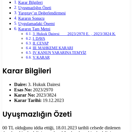
Karar Bilgileri
Uyuşmazlığın Özeti
Yargıtay’ın Değerlendirmesi
Kararın Sonucu
Uygulamadaki Önemi
Kararın Tam Metni
3. Hukuk Dairesi 2023/2970 E. , 2023/3824 K.
I. DAVA
II. CEVAP
III. MAHKEME KARARI
IV. KANUN YARARINA TEMYİZ
V. KARAR
Karar Bilgileri
Daire:
3. Hukuk Dairesi
Esas No:
2023/2970
Karar No:
2023/3824
Karar Tarihi:
19.12.2023
Uyuşmazlığın Özeti
00 TL olduğunu iddia ettiği, 18.01.2023 tarihli celsede dinlenen