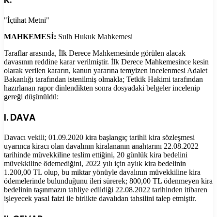
"İçtihat Metni"
MAHKEMESİ:
Sulh Hukuk Mahkemesi
Taraflar arasında, İlk Derece Mahkemesinde görülen alacak
davasının reddine karar verilmiştir. İlk Derece Mahkemesince kesin
olarak verilen kararın, kanun yararına temyizen incelenmesi Adalet
Bakanlığı tarafından istenilmiş olmakla; Tetkik Hakimi tarafından
hazırlanan rapor dinlendikten sonra dosyadaki belgeler incelenip
gereği düşünüldü:
I. DAVA
Davacı vekili; 01.09.2020 kira başlangıç tarihli kira sözleşmesi
uyarınca kiracı olan davalının kiralananın anahtarını 22.08.2022
tarihinde müvekkiline teslim ettiğini, 20 günlük kira bedelini
müvekkiline ödemediğini, 2022 yılı için aylık kira bedelinin
1.200,00 TL olup, bu miktar yönüyle davalının müvekkiline kira
ödemelerinde bulunduğunu ileri sürerek; 800,00 TL ödenmeyen kira
bedelinin taşınmazın tahliye edildiği 22.08.2022 tarihinden itibaren
işleyecek yasal faizi ile birlikte davalıdan tahsilini talep etmiştir.