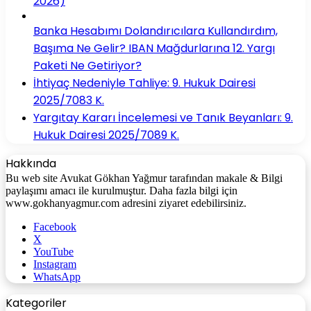
2026)
Banka Hesabımı Dolandırıcılara Kullandırdım,
Başıma Ne Gelir? IBAN Mağdurlarına 12. Yargı
Paketi Ne Getiriyor?
İhtiyaç Nedeniyle Tahliye: 9. Hukuk Dairesi
2025/7083 K.
Yargıtay Kararı İncelemesi ve Tanık Beyanları: 9.
Hukuk Dairesi 2025/7089 K.
Hakkında
Bu web site Avukat Gökhan Yağmur tarafından makale & Bilgi
paylaşımı amacı ile kurulmuştur. Daha fazla bilgi için
www.gokhanyagmur.com adresini ziyaret edebilirsiniz.
Facebook
X
YouTube
Instagram
WhatsApp
Kategoriler