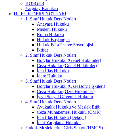
KOSGEB
Yargıtay Kararları
HUKUK DERS NOTLARI
1. Sınıf Hukuk Ders Notları
Anayasa Hukuku
Medeni Hukuku
Roma Hukuku
Hukuk Başlangıcı
Hukuk Felsefesi ve Sosyolojisi
İktisat
2. Sınıf Hukuk Ders Notları
Borçlar Hukuku (Genel Hükümler)
Ceza Hukuku (Genel Hükümler)
İcra İflas Hukuku
İdare Hukuku
3. Sınıf Hukuk Ders Notları
Borçlar Hukuku (Özel Borç İlişkileri)
Ceza Hukuku (Özel Hükümler)
İş ve Sosyal Güvenlik Hukuku
4. Sınıf Hukuk Ders Notları
Avukatlık Hukuku ve Meslek Etiği
Ceza Muhakemesi Hukuku (CMK)
İcra İflas Hukuku (Detaylı)
İdari Yargılama Hukuku
Hukuk Mesleklerine Giriş Sınavı (HMGS)