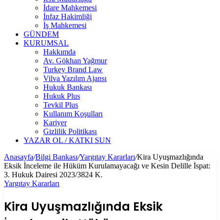
İdare Mahkemesi
İnfaz Hakimliği
İş Mahkemesi
GÜNDEM
KURUMSAL
Hakkımda
Av. Gökhan Yağmur
Turkey Brand Law
Vilva Yazılım Ajansı
Hukuk Bankası
Hukuk Plus
Tevkil Plus
Kullanım Koşulları
Kariyer
Gizlilik Politikası
YAZAR OL / KATKI SUN
Anasayfa
/
Bilgi Bankası
/
Yargıtay Kararları
/
Kira Uyuşmazlığında
Eksik İnceleme ile Hüküm Kurulamayacağı ve Kesin Delille İspat:
3. Hukuk Dairesi 2023/3824 K.
Yargıtay Kararları
Kira Uyuşmazlığında Eksik