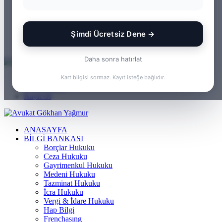
WhatsApp
Kayıt Ol
Rastgele Makale
Şimdi Ücretsiz Dene →
Kenar Bölmesi
Arama yap ...
Daha sonra hatırlat
Menü
Kart bilgisi sormaz. Kayıt isteğe bağlıdır.
Arama yap ...
Kayıt Ol
ANASAYFA
BILGI BANKASI
Borçlar Hukuku
Ceza Hukuku
Gayrimenkul Hukuku
Medeni Hukuku
Tazminat Hukuku
İcra Hukuku
Vergi & İdare Hukuku
Hap Bilgi
Frenchasıng