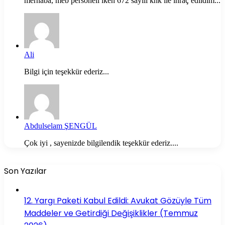
merhaba, meb personeli iken 672 sayılı khk ile ihraç edildim...
Ali
Bilgi için teşekkür ederiz...
Abdulselam ŞENGÜL
Çok iyi , sayenizde bilgilendik teşekkür ederiz....
Son Yazılar
12. Yargı Paketi Kabul Edildi: Avukat Gözüyle Tüm
Maddeler ve Getirdiği Değişiklikler (Temmuz