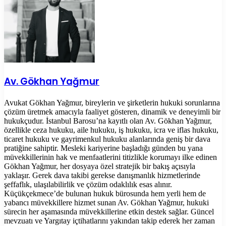
Av. Gökhan Yağmur
Avukat Gökhan Yağmur, bireylerin ve şirketlerin hukuki sorunlarına
çözüm üretmek amacıyla faaliyet gösteren, dinamik ve deneyimli bir
hukukçudur. İstanbul Barosu’na kayıtlı olan Av. Gökhan Yağmur,
özellikle ceza hukuku, aile hukuku, iş hukuku, icra ve iflas hukuku,
ticaret hukuku ve gayrimenkul hukuku alanlarında geniş bir dava
pratiğine sahiptir. Mesleki kariyerine başladığı günden bu yana
müvekkillerinin hak ve menfaatlerini titizlikle korumayı ilke edinen
Gökhan Yağmur, her dosyaya özel stratejik bir bakış açısıyla
yaklaşır. Gerek dava takibi gerekse danışmanlık hizmetlerinde
şeffaflık, ulaşılabilirlik ve çözüm odaklılık esas alınır.
Küçükçekmece’de bulunan hukuk bürosunda hem yerli hem de
yabancı müvekkillere hizmet sunan Av. Gökhan Yağmur, hukuki
sürecin her aşamasında müvekkillerine etkin destek sağlar. Güncel
mevzuatı ve Yargıtay içtihatlarını yakından takip ederek her zaman