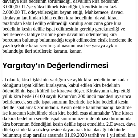
davalıya kira bedelinin sorulmadığı, davalının kira bedelinin
3.000,00 TL'ye yükseltilmek istendiğini, kendisinin en fazla
2.000,00 TL ödeyebileceğini beyan ettiği, Mahkemece, davacı
kiralayan tarafından iddia edilen kira bedelinin, davalı kiracı
tarafından kabul edilip edilmediği sorulup sonucuna göre kira
bedelinin kesin delille ispat edilmesinin gerekip gerekmediği ve
belirlenecek tahliye tarihine göre davalının ödenmemiş kira
borcunun bulunup bulunmadığı tespit edilmeden eksik inceleme ile
yazılı şekilde karar verilmiş olmasının usul ve yasaya aykırı
bulunduğu ileri sürülerek; kararın, kanun
Yargıtay’ın Değerlendirmesi
al olarak, kira ilişkisinin varlığını ve aylık kira bedelinin ne kadar
olduğunu ispat külfeti kiralayana, kabul edilen kira bedelinin
ödendiğinin ispat külfeti ise kiracıya düşer. Kiralayanın talep ettiği
yıllık kira bedeli 6100 sayılı Kanun'un 200 üncü maddesi uyarınca
belirlenecek senetle ispat sınırının üzerinde ise kira bedelini kesin
delille ispatlamak zorundadır. Kesin delille kanıtlanmadığı takdirde
ise kiracının kabulünde olan kira bedeli esas alınmalıdır. Yine kiracı
da kira bedelinin senetle ispat sınırının üzerinde olması durumunda
kira borcunun ödendiğini kesin delille ispat etmelidir. 2.Davacı, dava
dilekçesinde kira sözleşmesine dayanarak kira alacağı talebinde
bulunmuş olup taraflar arasında 01.09.2020 tarihli ve 1 yıl süreli kira