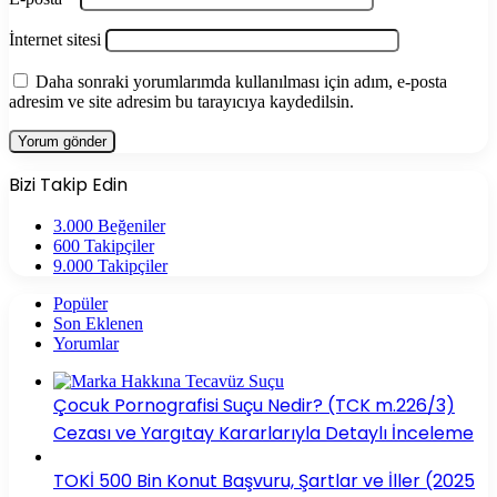
İnternet sitesi
Daha sonraki yorumlarımda kullanılması için adım, e-posta
adresim ve site adresim bu tarayıcıya kaydedilsin.
Bizi Takip Edin
3.000
Beğeniler
600
Takipçiler
9.000
Takipçiler
Popüler
Son Eklenen
Yorumlar
Çocuk Pornografisi Suçu Nedir? (TCK m.226/3)
Cezası ve Yargıtay Kararlarıyla Detaylı İnceleme
TOKİ 500 Bin Konut Başvuru, Şartlar ve İller (2025