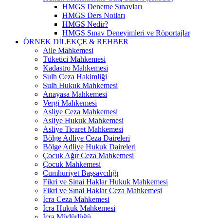
HMGS Deneme Sınavları
HMGS Ders Notları
HMGS Nedir?
HMGS Sınav Deneyimleri ve Röportajlar
ÖRNEK DILEKÇE & REHBER
Aile Mahkemesi
Tüketici Mahkemesi
Kadastro Mahkemesi
Sulh Ceza Hakimliği
Sulh Hukuk Mahkemesi
Anayasa Mahkemesi
Vergi Mahkemesi
Asliye Ceza Mahkemesi
Asliye Hukuk Mahkemesi
Asliye Ticaret Mahkemesi
Bölge Adliye Ceza Daireleri
Bölge Adliye Hukuk Daireleri
Çocuk Ağır Ceza Mahkemesi
Çocuk Mahkemesi
Cumhuriyet Başsavcılığı
Fikri ve Sinai Haklar Hukuk Mahkemesi
Fikri ve Sınai Haklar Ceza Mahkemesi
İcra Ceza Mahkemesi
İcra Hukuk Mahkemesi
İcra Müdürlüğü