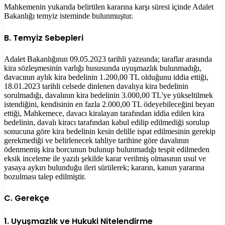
Mahkemenin yukarıda belirtilen kararına karşı süresi içinde Adalet
Bakanlığı temyiz isteminde bulunmuştur.
B. Temyiz Sebepleri
Adalet Bakanlığının 09.05.2023 tarihli yazısında; taraflar arasında
kira sözleşmesinin varlığı hususunda uyuşmazlık bulunmadığı,
davacının aylık kira bedelinin 1.200,00 TL olduğunu iddia ettiği,
18.01.2023 tarihli celsede dinlenen davalıya kira bedelinin
sorulmadığı, davalının kira bedelinin 3.000,00 TL'ye yükseltilmek
istendiğini, kendisinin en fazla 2.000,00 TL ödeyebileceğini beyan
ettiği, Mahkemece, davacı kiralayan tarafından iddia edilen kira
bedelinin, davalı kiracı tarafından kabul edilip edilmediği sorulup
sonucuna göre kira bedelinin kesin delille ispat edilmesinin gerekip
gerekmediği ve belirlenecek tahliye tarihine göre davalının
ödenmemiş kira borcunun bulunup bulunmadığı tespit edilmeden
eksik inceleme ile yazılı şekilde karar verilmiş olmasının usul ve
yasaya aykırı bulunduğu ileri sürülerek; kararın, kanun yararına
bozulması talep edilmiştir.
C. Gerekçe
1. Uyuşmazlık ve Hukuki Nitelendirme