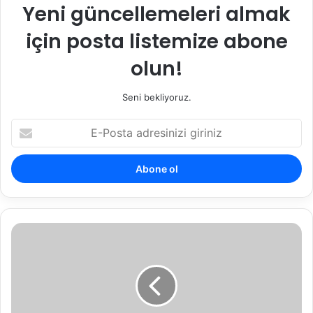
Yeni güncellemeleri almak
için posta listemize abone
olun!
Seni bekliyoruz.
E
-
P
o
s
t
a
a
K
d
i
r
r
e
a
s
B
i
e