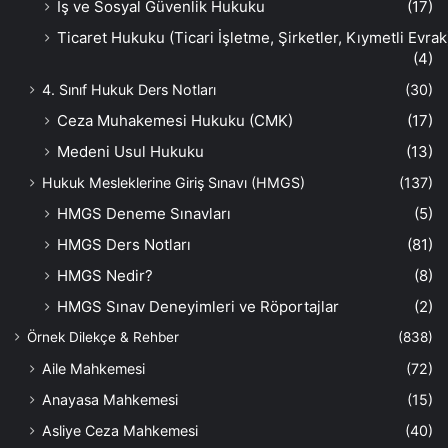
İş ve Sosyal Güvenlik Hukuku
(17)
Ticaret Hukuku (Ticari İşletme, Şirketler, Kıymetli Evrak
(4)
4. Sınıf Hukuk Ders Notları
(30)
Ceza Muhakemesi Hukuku (CMK)
(17)
Medeni Usul Hukuku
(13)
Hukuk Mesleklerine Giriş Sınavı (HMGS)
(137)
HMGS Deneme Sınavları
(5)
HMGS Ders Notları
(81)
HMGS Nedir?
(8)
HMGS Sınav Deneyimleri ve Röportajlar
(2)
Örnek Dilekçe & Rehber
(838)
Aile Mahkemesi
(72)
Anayasa Mahkemesi
(15)
Asliye Ceza Mahkemesi
(40)