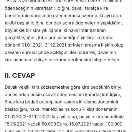
15.08.2021 tarihinde 50.000 Euro olmak üzere iki taksitte
ödeneceğinin kararlaştırıldığını, davalı tarafça kira
bedellerinin süresinde ödenmemesi üzerine iki ayrı icra
takibi başlatıldığını, bundan sonra ödemelerin yapıldığını,
böylelikle bir kira yılı içinde iki haklı ihtar şartının
gerçekleştiğini, ihtarların yapıldığı 7. yıl kirası ödeme
dönemi 01.01.2021-31.12.2021 tarihleri arasına ilişkin olup
davanın süresi içinde açıldığını ileri sürerek; davalının
kiralanandan tahliyesine karar verilmesini talep etmiştir.
II. CEVAP
Davalı vekili; kira sözleşmesine göre kira bedelinin bir yıl
öncesinden peşin olarak ödenmesinin kararlaştırıldığını,
önce kira bedeli ödenip sonrasında kiralama döneminin
başladığını, haklı ihtar iddiasına konu 7. kira döneminin
01.01.2022-31.12.2022 kira yılı olup, bu yılın kira bedelinin
15.06.2021 vadeli 50.000 Euro, 15.07.2021 vadeli 100.000
Euro ve 15.08.2021 vadeli 50.000 Euro olmak üzere toplam