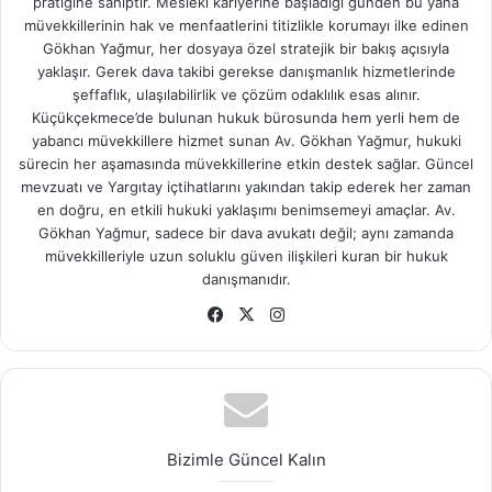
pratiğine sahiptir. Mesleki kariyerine başladığı günden bu yana
müvekkillerinin hak ve menfaatlerini titizlikle korumayı ilke edinen
Gökhan Yağmur, her dosyaya özel stratejik bir bakış açısıyla
yaklaşır. Gerek dava takibi gerekse danışmanlık hizmetlerinde
şeffaflık, ulaşılabilirlik ve çözüm odaklılık esas alınır.
Küçükçekmece’de bulunan hukuk bürosunda hem yerli hem de
yabancı müvekkillere hizmet sunan Av. Gökhan Yağmur, hukuki
sürecin her aşamasında müvekkillerine etkin destek sağlar. Güncel
mevzuatı ve Yargıtay içtihatlarını yakından takip ederek her zaman
en doğru, en etkili hukuki yaklaşımı benimsemeyi amaçlar. Av.
Gökhan Yağmur, sadece bir dava avukatı değil; aynı zamanda
müvekkilleriyle uzun soluklu güven ilişkileri kuran bir hukuk
danışmanıdır.
Fa
X
Ins
ce
tag
bo
ra
ok
m
Bizimle Güncel Kalın