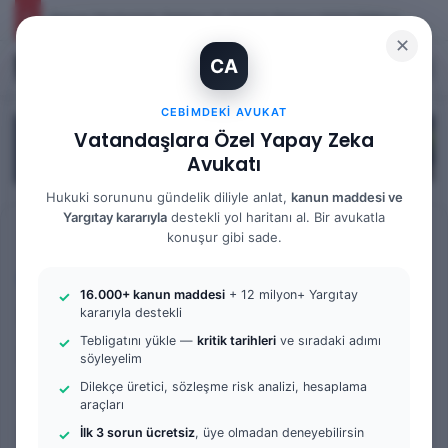
Yargıtay Kararı İncelemesi ve Tanık Beyanları: 9. Hukuk Dairesi 2025/7089 K.
✕
CA
Kayıt Ol
Arama 
M
CEBIMDEKI AVUKAT
Vatandaşlara Özel Yapay Zeka
Avukatı
Hukuki sorununu gündelik diliyle anlat,
kanun maddesi ve
Yargıtay kararıyla
destekli yol haritanı al. Bir avukatla
Anasayfa
/
Bilgi Bankası
/
Yargıtay Kararları
konuşur gibi sade.
Yargıtay Kararları
16.000+ kanun maddesi
+ 12 milyon+ Yargıtay
Kira Bedelinin Tespiti ve
kararıyla destekli
Tebligatını yükle —
kritik tarihleri
ve sıradaki adımı
İspatı ve Muacceliyet Şartı:
söyleyelim
3. Hukuk Dairesi 2025/3118
Dilekçe üretici, sözleşme risk analizi, hesaplama
araçları
K.
İlk 3 sorun ücretsiz
, üye olmadan deneyebilirsin