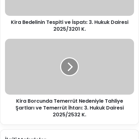
n
d
i
e
z
l
i
Kira Bedelinin Tespiti ve İspatı: 3. Hukuk Dairesi
i
g
2025/3201 K.
n
i
i
r
n
K
i
T
i
n
e
r
i
s
a
z
p
B
i
o
t
r
i
c
v
u
e
Kira Borcunda Temerrüt Nedeniyle Tahliye
n
İ
Şartları ve Temerrüt İhtarı: 3. Hukuk Dairesi
d
s
a
2025/2532 K.
p
T
a
e
t
m