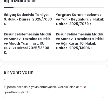
İlgili Makaleler
ı
e
:
r
3
r
İhtiyaç Nedeniyle Tahliye:
Yargıtay Kararı İncelemesi
.
ü
9. Hukuk Dairesi 2025/7083
ve Tanık Beyanları: 9. Hukuk
H
t
K.
Dairesi 2025/7089 K.
u
N
k
e
Kusur Belirlemesinin Maddi
Kusur Belirlemesinin Maddi
u
d
ve Manevi Tazminata Etkisi
ve Manevi Tazminata Etkisi
k
e
ve Maddi Tazminat: 10.
ve Ağır Kusur: 10. Hukuk
D
n
Hukuk Dairesi 2025/13608
Dairesi 2025/13906 K.
a
i
K.
i
y
r
l
e
e
s
T
Bir yanıt yazın
i
a
2
h
0
l
E-posta adresiniz yayınlanmayacak.
Gerekli alanlar
*
ile
2
i
işaretlenmişlerdir
5
y
Y
/
e
3
Ş