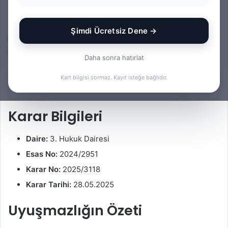
Av. Gökhan Yağmur
F
B
0
78
6 dakika okuma süresi
o
i
Şimdi Ücretsiz Dene →
Bu yazıda kira bedelinin tespiti ve i̇spatı konusuna ilişkin
l
r
bir Yargıtay kararı kısa notlar halinde incelenmektedir.
l
e
Daha sonra hatırlat
o
-
w
p
Kart bilgisi sormaz. Kayıt isteğe bağlıdır.
İçindekiler
o
o
n
s
Karar Bilgileri
X
t
a
Daire:
3. Hukuk Dairesi
g
ö
Esas No:
2024/2951
n
Karar No:
2025/3118
d
Karar Tarihi:
28.05.2025
e
r
Uyuşmazlığın Özeti
m
e