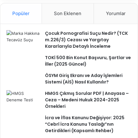
/
2
Popüler
Son Eklenen
Yorumlar
5
3
2
Çocuk Pornografisi Suçu Nedir? (TCK
K
m.226/3) Cezası ve Yargıtay
.
Kararlarıyla Detaylı İnceleme
TOKİ 500 Bin Konut Başvuru, Şartlar ve
İller (2025 Güncel)
ÖSYM Giriş Ekranı ve Aday İşlemleri
Sistemi (AİS) Nasıl Kullanılır?
HMGS Çıkmış Sorular PDF | Anayasa –
Ceza – Medeni Hukuk 2024-2025
Örnekleri
İcra ve İflas Kanunu Değişiyor: 2025
“Cebrî İcra Kanunu Taslağı”nın
Getirdikleri (Kapsamlı Rehber)