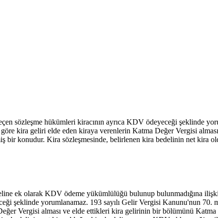
si geçen sözleşme hükümleri kiracının ayrıca KDV ödeyeceği şeklinde yo
re kira geliri elde eden kiraya verenlerin Katma Değer Vergisi alması 
iş bir konudur. Kira sözleşmesinde, belirlenen kira bedelinin net kira 
edeline ek olarak KDV ödeme yükümlülüğü bulunup bulunmadığına ilişkin
ceği şeklinde yorumlanamaz. 193 sayılı Gelir Vergisi Kanunu'nun 70. 
eğer Vergisi alması ve elde ettikleri kira gelirinin bir bölümünü Katma