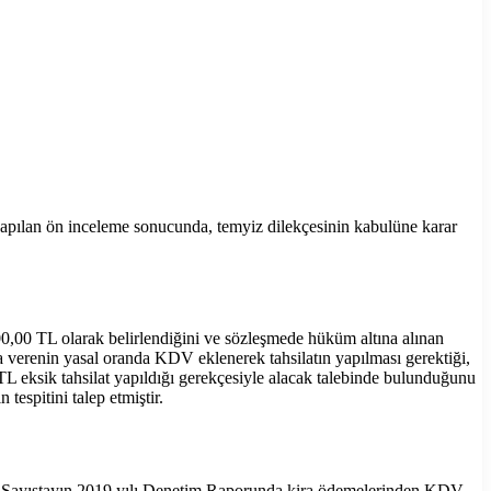
 yapılan ön inceleme sonucunda, temyiz dilekçesinin kabulüne karar
0.000,00 TL olarak belirlendiğini ve sözleşmede hüküm altına alınan
aya verenin yasal oranda KDV eklenerek tahsilatın yapılması gerektiği,
L eksik tahsilat yapıldığı gerekçesiyle alacak talebinde bulunduğunu
tespitini talep etmiştir.
nu, Sayıştayın 2019 yılı Denetim Raporunda kira ödemelerinden KDV