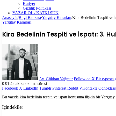
Kariyer
Gizlilik Politikası
YAZAR OL / KATKI SUN
Anasayfa
/
Bilgi Bankası
/
Yargıtay Kararları
/
Kira Bedelinin Tespiti ve 
Yargıtay Kararları
Kira Bedelinin Tespiti ve İspatı: 3. 
Av. Gökhan Yağmur
Follow on X
Bir e-posta
0
91
4 dakika okuma süresi
Facebook
X
LinkedIn
Tumblr
Pinterest
Reddit
VKontakte
Odnoklass
Bu yazıda kira bedelinin tespiti ve i̇spatı konusuna ilişkin bir Yargıtay
İçindekiler