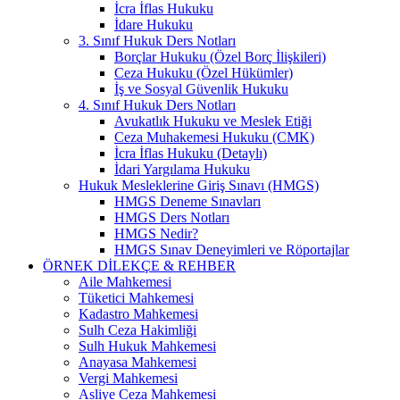
İcra İflas Hukuku
İdare Hukuku
3. Sınıf Hukuk Ders Notları
Borçlar Hukuku (Özel Borç İlişkileri)
Ceza Hukuku (Özel Hükümler)
İş ve Sosyal Güvenlik Hukuku
4. Sınıf Hukuk Ders Notları
Avukatlık Hukuku ve Meslek Etiği
Ceza Muhakemesi Hukuku (CMK)
İcra İflas Hukuku (Detaylı)
İdari Yargılama Hukuku
Hukuk Mesleklerine Giriş Sınavı (HMGS)
HMGS Deneme Sınavları
HMGS Ders Notları
HMGS Nedir?
HMGS Sınav Deneyimleri ve Röportajlar
ÖRNEK DILEKÇE & REHBER
Aile Mahkemesi
Tüketici Mahkemesi
Kadastro Mahkemesi
Sulh Ceza Hakimliği
Sulh Hukuk Mahkemesi
Anayasa Mahkemesi
Vergi Mahkemesi
Asliye Ceza Mahkemesi