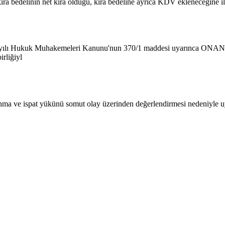
kira bedelinin net kira olduğu, kira bedeline ayrıca KDV ekleneceğine 
sayılı Hukuk Muhakemeleri Kanunu'nun 370/1 maddesi uyarınca ONAN
rliğiyl
savunma ve ispat yükünü somut olay üzerinden değerlendirmesi nedeniyle u