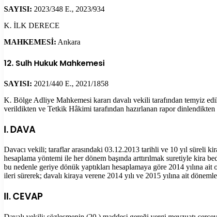
SAYISI:
2023/348 E., 2023/934
K. İLK DERECE
MAHKEMESİ:
Ankara
12. Sulh Hukuk Mahkemesi
SAYISI:
2021/440 E., 2021/1858
K. Bölge Adliye Mahkemesi kararı davalı vekili tarafından temyiz edil
verildikten ve Tetkik Hâkimi tarafından hazırlanan rapor dinlendikten
I. DAVA
Davacı vekili; taraflar arasındaki 03.12.2013 tarihli ve 10 yıl süreli k
hesaplama yöntemi ile her dönem başında arttırılmak suretiyle kira bed
bu nedenle geriye dönük yaptıkları hesaplamaya göre 2014 yılına ait 
ileri sürerek; davalı kiraya verene 2014 yılı ve 2015 yılına ait döneml
II. CEVAP
Davalı vekili; sözleşmenin (20.) maddesi gereği vergi mevzuatı çer