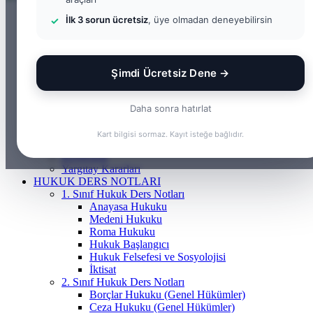
ANASAYFA
İlk 3 sorun ücretsiz
, üye olmadan deneyebilirsin
BILGI BANKASI
Borçlar Hukuku
Ceza Hukuku
Gayrimenkul Hukuku
Şimdi Ücretsiz Dene →
Medeni Hukuku
Tazminat Hukuku
İcra Hukuku
Daha sonra hatırlat
Vergi & İdare Hukuku
Hap Bilgi
Kart bilgisi sormaz. Kayıt isteğe bağlıdır.
Frenchasıng
KOSGEB
Yargıtay Kararları
HUKUK DERS NOTLARI
1. Sınıf Hukuk Ders Notları
Anayasa Hukuku
Medeni Hukuku
Roma Hukuku
Hukuk Başlangıcı
Hukuk Felsefesi ve Sosyolojisi
İktisat
2. Sınıf Hukuk Ders Notları
Borçlar Hukuku (Genel Hükümler)
Ceza Hukuku (Genel Hükümler)