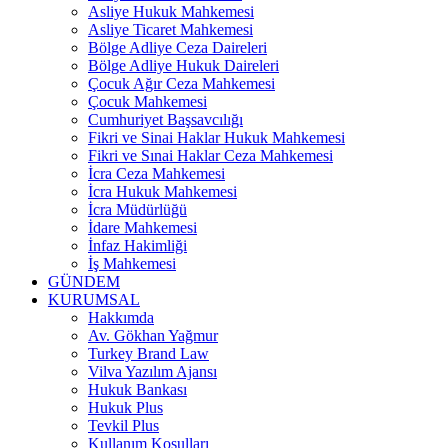
Asliye Hukuk Mahkemesi
Asliye Ticaret Mahkemesi
Bölge Adliye Ceza Daireleri
Bölge Adliye Hukuk Daireleri
Çocuk Ağır Ceza Mahkemesi
Çocuk Mahkemesi
Cumhuriyet Başsavcılığı
Fikri ve Sinai Haklar Hukuk Mahkemesi
Fikri ve Sınai Haklar Ceza Mahkemesi
İcra Ceza Mahkemesi
İcra Hukuk Mahkemesi
İcra Müdürlüğü
İdare Mahkemesi
İnfaz Hakimliği
İş Mahkemesi
GÜNDEM
KURUMSAL
Hakkımda
Av. Gökhan Yağmur
Turkey Brand Law
Vilva Yazılım Ajansı
Hukuk Bankası
Hukuk Plus
Tevkil Plus
Kullanım Koşulları