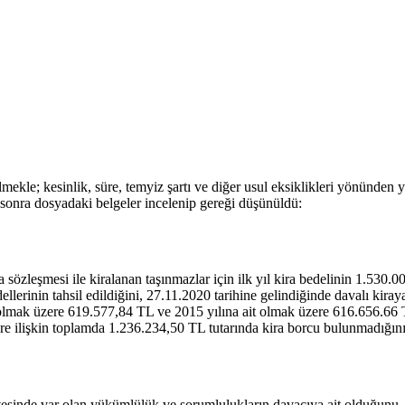
mekle; kesinlik, süre, temyiz şartı ve diğer usul eksiklikleri yönünden
 sonra dosyadaki belgeler incelenip gereği düşünüldü:
ira sözleşmesi ile kiralanan taşınmazlar için ilk yıl kira bedelinin 1.53
ellerinin tahsil edildiğini, 27.11.2020 tarihine gelindiğinde davalı kir
olmak üzere 619.577,84 TL ve 2015 yılına ait olmak üzere 616.656.66 T
ere ilişkin toplamda 1.236.234,50 TL tutarında kira borcu bulunmadığının 
çevesinde var olan yükümlülük ve sorumlulukların davacıya ait olduğu