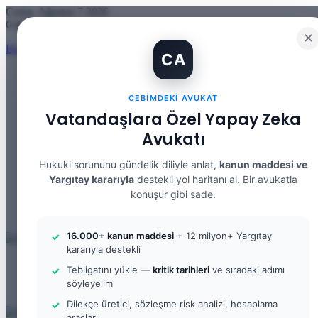
Cuma, Ağustos 7 2026
Güncel Makale
✕
Banka Hesabımı Dolandırıcılara Kullandırdım, Başıma Ne Gelir? IBA
CA
CEBIMDEKI AVUKAT
Facebook
Vatandaşlara Özel Yapay Zeka
X
Avukatı
YouTube
Instagram
WhatsApp
Hukuki sorununu gündelik diliyle anlat,
kanun maddesi ve
Kayıt Ol
Yargıtay kararıyla
destekli yol haritanı al. Bir avukatla
Rastgele Makale
konuşur gibi sade.
Kenar Bölmesi
Arama yap ...
16.000+ kanun maddesi
+ 12 milyon+ Yargıtay
kararıyla destekli
Menü
Tebligatını yükle —
kritik tarihleri
ve sıradaki adımı
Arama yap ...
söyleyelim
Kayıt Ol
Dilekçe üretici, sözleşme risk analizi, hesaplama
araçları