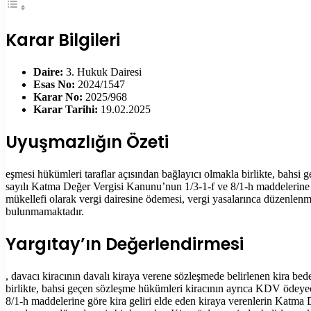
Karar Bilgileri
Daire:
3. Hukuk Dairesi
Esas No:
2024/1547
Karar No:
2025/968
Karar Tarihi:
19.02.2025
Uyuşmazlığın Özeti
eşmesi hükümleri taraflar açısından bağlayıcı olmakla birlikte, bah
sayılı Katma Değer Vergisi Kanunu’nun 1/3-1-f ve 8/1-h maddelerine gö
mükellefi olarak vergi dairesine ödemesi, vergi yasalarınca düzenlenm
bulunmamaktadır.
Yargıtay’ın Değerlendirmesi
, davacı kiracının davalı kiraya verene sözleşmede belirlenen kira b
birlikte, bahsi geçen sözleşme hükümleri kiracının ayrıca KDV ödeye
8/1-h maddelerine göre kira geliri elde eden kiraya verenlerin Katma D