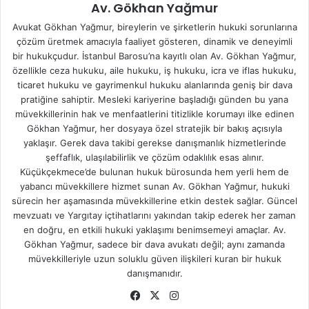
Av. Gökhan Yağmur
Avukat Gökhan Yağmur, bireylerin ve şirketlerin hukuki sorunlarına
çözüm üretmek amacıyla faaliyet gösteren, dinamik ve deneyimli
bir hukukçudur. İstanbul Barosu’na kayıtlı olan Av. Gökhan Yağmur,
özellikle ceza hukuku, aile hukuku, iş hukuku, icra ve iflas hukuku,
ticaret hukuku ve gayrimenkul hukuku alanlarında geniş bir dava
pratiğine sahiptir. Mesleki kariyerine başladığı günden bu yana
müvekkillerinin hak ve menfaatlerini titizlikle korumayı ilke edinen
Gökhan Yağmur, her dosyaya özel stratejik bir bakış açısıyla
yaklaşır. Gerek dava takibi gerekse danışmanlık hizmetlerinde
şeffaflık, ulaşılabilirlik ve çözüm odaklılık esas alınır.
Küçükçekmece’de bulunan hukuk bürosunda hem yerli hem de
yabancı müvekkillere hizmet sunan Av. Gökhan Yağmur, hukuki
sürecin her aşamasında müvekkillerine etkin destek sağlar. Güncel
mevzuatı ve Yargıtay içtihatlarını yakından takip ederek her zaman
en doğru, en etkili hukuki yaklaşımı benimsemeyi amaçlar. Av.
Gökhan Yağmur, sadece bir dava avukatı değil; aynı zamanda
müvekkilleriyle uzun soluklu güven ilişkileri kuran bir hukuk
danışmanıdır.
Fa
X
Ins