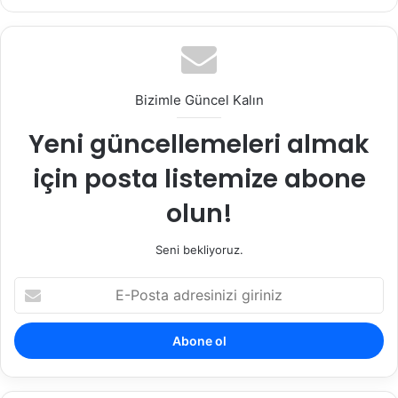
ce
tag
bo
ra
ok
m
Bizimle Güncel Kalın
Yeni güncellemeleri almak
için posta listemize abone
olun!
Seni bekliyoruz.
E
-
P
o
s
t