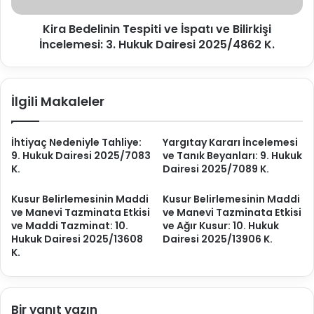
e
l
d
Kira Bedelinin Tespiti ve İspatı ve Bilirkişi
i
e
İncelemesi: 3. Hukuk Dairesi 2025/4862 K.
n
n
i
i
n
y
T
İlgili Makaleler
l
e
e
s
T
p
İhtiyaç Nedeniyle Tahliye:
Yargıtay Kararı İncelemesi
a
i
9. Hukuk Dairesi 2025/7083
ve Tanık Beyanları: 9. Hukuk
h
t
K.
Dairesi 2025/7089 K.
l
i
i
v
Kusur Belirlemesinin Maddi
Kusur Belirlemesinin Maddi
y
e
ve Manevi Tazminata Etkisi
ve Manevi Tazminata Etkisi
e
İ
ve Maddi Tazminat: 10.
ve Ağır Kusur: 10. Hukuk
Ş
s
Hukuk Dairesi 2025/13608
Dairesi 2025/13906 K.
a
p
K.
r
a
t
t
l
ı
a
Bir yanıt yazın
v