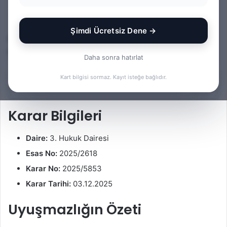
Av. Gökhan Yağmur
F
B
0
155
4 dakika okuma süresi
o
i
Şimdi Ücretsiz Dene →
Bu yazıda kira bedelinin tespiti ve i̇spatı konusuna ilişkin
l
r
bir Yargıtay kararı kısa notlar halinde incelenmektedir.
l
e
Daha sonra hatırlat
o
-
w
p
Kart bilgisi sormaz. Kayıt isteğe bağlıdır.
İçindekiler
o
o
n
s
Karar Bilgileri
X
t
a
Daire:
3. Hukuk Dairesi
g
ö
Esas No:
2025/2618
n
Karar No:
2025/5853
d
Karar Tarihi:
03.12.2025
e
r
Uyuşmazlığın Özeti
m
e