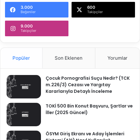
0
2
3.000
600
2
Beğeniler
Takipçiler
K
5
.
/
9.000
Takipçiler
6
1
9
7
K
Popüler
Son Eklenen
Yorumlar
.
Çocuk Pornografisi Suçu Nedir? (TCK
m.226/3) Cezası ve Yargıtay
Kararlarıyla Detaylı İnceleme
TOKİ 500 Bin Konut Başvuru, Şartlar ve
İller (2025 Güncel)
ÖSYM Giriş Ekranı ve Aday İşlemleri