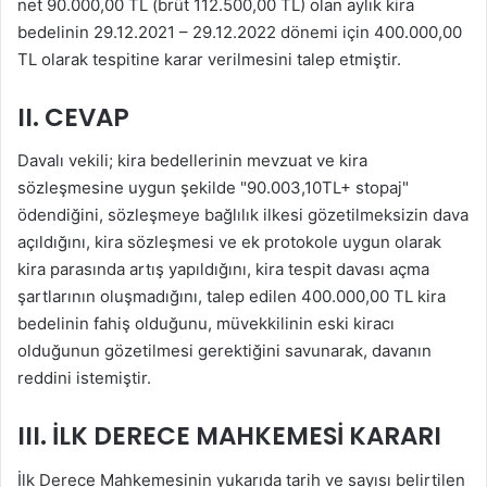
net 90.000,00 TL (brüt 112.500,00 TL) olan aylık kira
bedelinin 29.12.2021 – 29.12.2022 dönemi için 400.000,00
TL olarak tespitine karar verilmesini talep etmiştir.
II. CEVAP
Davalı vekili; kira bedellerinin mevzuat ve kira
sözleşmesine uygun şekilde "90.003,10TL+ stopaj"
ödendiğini, sözleşmeye bağlılık ilkesi gözetilmeksizin dava
açıldığını, kira sözleşmesi ve ek protokole uygun olarak
kira parasında artış yapıldığını, kira tespit davası açma
şartlarının oluşmadığını, talep edilen 400.000,00 TL kira
bedelinin fahiş olduğunu, müvekkilinin eski kiracı
olduğunun gözetilmesi gerektiğini savunarak, davanın
reddini istemiştir.
III. İLK DERECE MAHKEMESİ KARARI
İlk Derece Mahkemesinin yukarıda tarih ve sayısı belirtilen