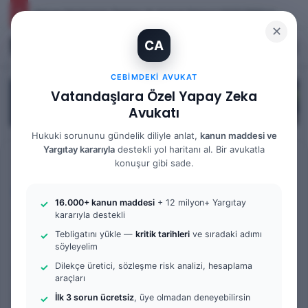
Yargıtay Kararı İncelemesi ve Tanık Beyanları: 9. Hukuk Dairesi 2025/7089 K.
✕
CA
Kayıt Ol
Arama 
M
CEBIMDEKI AVUKAT
Vatandaşlara Özel Yapay Zeka
Avukatı
Hukuki sorununu gündelik diliyle anlat,
kanun maddesi ve
Yargıtay kararıyla
destekli yol haritanı al. Bir avukatla
Anasayfa
/
Bilgi Bankası
/
Yargıtay Kararları
konuşur gibi sade.
Yargıtay Kararları
16.000+ kanun maddesi
+ 12 milyon+ Yargıtay
Kira Bedelinin Tespiti ve
kararıyla destekli
Tebligatını yükle —
kritik tarihleri
ve sıradaki adımı
İspatı ve Emsal Kira
söyleyelim
Karşılaştırması: 3. Hukuk
Dilekçe üretici, sözleşme risk analizi, hesaplama
araçları
Dairesi 2025/5853 K.
İlk 3 sorun ücretsiz
, üye olmadan deneyebilirsin