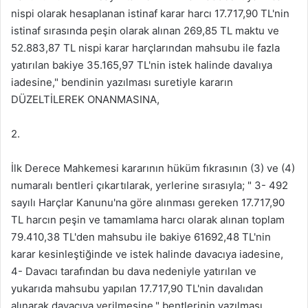
nispi olarak hesaplanan istinaf karar harcı 17.717,90 TL'nin
istinaf sırasında peşin olarak alınan 269,85 TL maktu ve
52.883,87 TL nispi karar harçlarından mahsubu ile fazla
yatırılan bakiye 35.165,97 TL'nin istek halinde davalıya
iadesine," bendinin yazılması suretiyle kararın
DÜZELTİLEREK ONANMASINA,
2.
İlk Derece Mahkemesi kararının hüküm fıkrasının (3) ve (4)
numaralı bentleri çıkartılarak, yerlerine sırasıyla; " 3- 492
sayılı Harçlar Kanunu'na göre alınması gereken 17.717,90
TL harcın peşin ve tamamlama harcı olarak alınan toplam
79.410,38 TL'den mahsubu ile bakiye 61692,48 TL'nin
karar kesinleştiğinde ve istek halinde davacıya iadesine,
4- Davacı tarafından bu dava nedeniyle yatırılan ve
yukarıda mahsubu yapılan 17.717,90 TL'nin davalıdan
alınarak davacıya verilmesine," bentlerinin yazılması