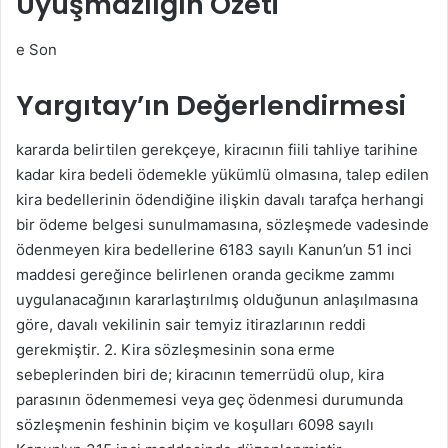
Uyuşmazlığın Özeti
m
e
e Son
k
Yargıtay’ın Değerlendirmesi
kararda belirtilen gerekçeye, kiracının fiili tahliye tarihine
kadar kira bedeli ödemekle yükümlü olmasına, talep edilen
kira bedellerinin ödendiğine ilişkin davalı tarafça herhangi
bir ödeme belgesi sunulmamasına, sözleşmede vadesinde
ödenmeyen kira bedellerine 6183 sayılı Kanun’un 51 inci
maddesi gereğince belirlenen oranda gecikme zammı
uygulanacağının kararlaştırılmış olduğunun anlaşılmasına
göre, davalı vekilinin sair temyiz itirazlarının reddi
gerekmiştir. 2. Kira sözleşmesinin sona erme
sebeplerinden biri de; kiracının temerrüdü olup, kira
parasının ödenmemesi veya geç ödenmesi durumunda
sözleşmenin feshinin biçim ve koşulları 6098 sayılı