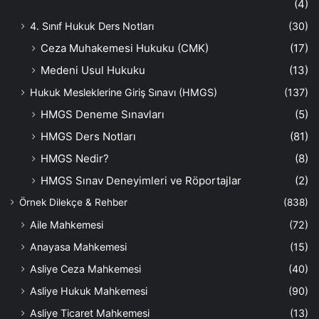
(4)
4. Sınıf Hukuk Ders Notları
(30)
Ceza Muhakemesi Hukuku (CMK)
(17)
Medeni Usul Hukuku
(13)
Hukuk Mesleklerine Giriş Sınavı (HMGS)
(137)
HMGS Deneme Sınavları
(5)
HMGS Ders Notları
(81)
HMGS Nedir?
(8)
HMGS Sınav Deneyimleri ve Röportajlar
(2)
Örnek Dilekçe & Rehber
(838)
Aile Mahkemesi
(72)
Anayasa Mahkemesi
(15)
Asliye Ceza Mahkemesi
(40)
Asliye Hukuk Mahkemesi
(90)
Asliye Ticaret Mahkemesi
(13)