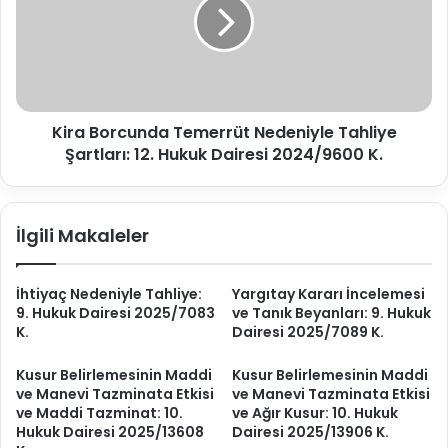
d
a
a
B
E
o
k
r
s
c
i
u
k
Kira Borcunda Temerrüt Nedeniyle Tahliye
n
İ
Şartları: 12. Hukuk Dairesi 2024/9600 K.
d
n
a
c
T
e
e
İlgili Makaleler
l
m
e
e
m
r
İhtiyaç Nedeniyle Tahliye:
Yargıtay Kararı İncelemesi
e
r
9. Hukuk Dairesi 2025/7083
ve Tanık Beyanları: 9. Hukuk
i
ü
K.
Dairesi 2025/7089 K.
l
t
e
N
Kusur Belirlemesinin Maddi
Kusur Belirlemesinin Maddi
H
e
ve Manevi Tazminata Etkisi
ve Manevi Tazminata Etkisi
ü
d
ve Maddi Tazminat: 10.
ve Ağır Kusur: 10. Hukuk
k
e
Hukuk Dairesi 2025/13608
Dairesi 2025/13906 K.
ü
n