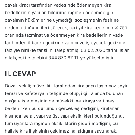
davalı kiracı tarafından vadesinde ödenmeyen kira
bedellerinin yapılan bildirime rağmen ödenmediğini,
davalının hükümlerine uymadığı, sözleşmenin feshine
neden olduğunu ileri sürerek; cari yıl kira bedelinin % 25'i
oranında tazminat ve ödenmeyen kira bedellerinin vade
tarihinden itibaren gecikme zammı ve işleyecek gecikme
faiziyle birlikte tahsilini talep etmiş, 03.02.2020 tarihli ıslah
dilekçesi ile talebini 344.870,67 TL'ye yükseltmiştir.
II. CEVAP
Davalı vekili; müvekkili tarafından kiralanan taşınmaz seyir
terası ve kafeterya niteliğinde olup, ilgili alanda bulunan
mağara işletmesinin de müvekkiline kiraya verilmesi
beklenirken bu durumun gerçekleşmediğini, kiralanan
kısımda ise alt yapı ve üst yapı eksiklikleri bulunduğunu,
tüm uyarılara rağmen eksikliklerin giderilmediğini, bu
haliyle kira ilişkisinin çekilmez hal aldığını savunarak,