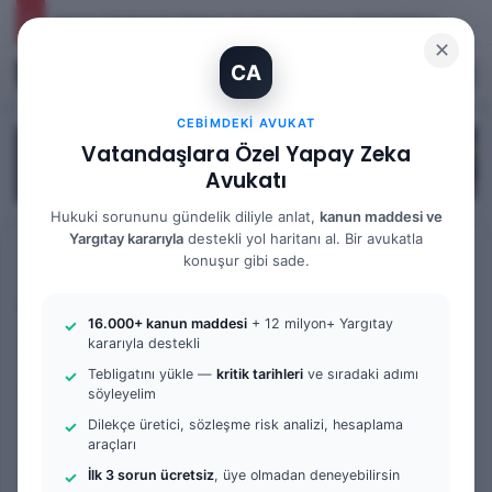
Yargıtay Kararı İncelemesi ve Tanık Beyanları: 9. Hukuk Dairesi 2025/7089 K.
✕
CA
Kayıt Ol
Arama 
M
CEBIMDEKI AVUKAT
Vatandaşlara Özel Yapay Zeka
Avukatı
Hukuki sorununu gündelik diliyle anlat,
kanun maddesi ve
Yargıtay kararıyla
destekli yol haritanı al. Bir avukatla
Anasayfa
/
Bilgi Bankası
/
Yargıtay Kararları
konuşur gibi sade.
Yargıtay Kararları
16.000+ kanun maddesi
+ 12 milyon+ Yargıtay
Kira Borcunda Temerrüt
kararıyla destekli
Tebligatını yükle —
kritik tarihleri
ve sıradaki adımı
Nedeniyle Tahliye Şartları ve
söyleyelim
Tahliye Tarihinin
Dilekçe üretici, sözleşme risk analizi, hesaplama
araçları
Belirlenmesi: 3. Hukuk
İlk 3 sorun ücretsiz
, üye olmadan deneyebilirsin