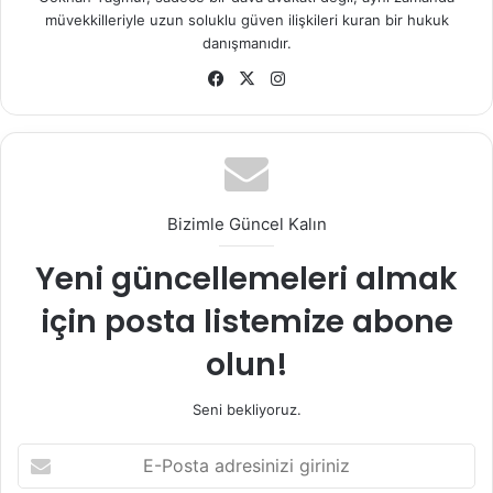
müvekkilleriyle uzun soluklu güven ilişkileri kuran bir hukuk
danışmanıdır.
Fa
X
Ins
ce
tag
bo
ra
ok
m
Bizimle Güncel Kalın
Yeni güncellemeleri almak
için posta listemize abone
olun!
Seni bekliyoruz.
E
-