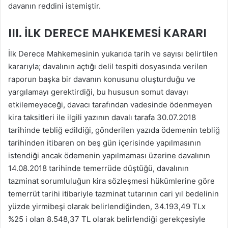
davanın reddini istemiştir.
III. İLK DERECE MAHKEMESİ KARARI
İlk Derece Mahkemesinin yukarıda tarih ve sayısı belirtilen
kararıyla; davalının açtığı delil tespiti dosyasında verilen
raporun başka bir davanın konusunu oluşturduğu ve
yargılamayı gerektirdiği, bu hususun somut davayı
etkilemeyeceği, davacı tarafından vadesinde ödenmeyen
kira taksitleri ile ilgili yazının davalı tarafa 30.07.2018
tarihinde tebliğ edildiği, gönderilen yazıda ödemenin tebliğ
tarihinden itibaren on beş gün içerisinde yapılmasının
istendiği ancak ödemenin yapılmaması üzerine davalının
14.08.2018 tarihinde temerrüde düştüğü, davalının
tazminat sorumluluğun kira sözleşmesi hükümlerine göre
temerrüt tarihi itibariyle tazminat tutarının cari yıl bedelinin
yüzde yirmibeşi olarak belirlendiğinden, 34.193,49 TLx
%25 i olan 8.548,37 TL olarak belirlendiği gerekçesiyle