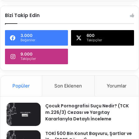
u
0
k
0
D
K
Bizi Takip Edin
a
.
i
r
3.000
600
e
Beğeniler
Takipçiler
s
i
9.000
Takipçiler
2
0
2
5
/
Popüler
Son Eklenen
Yorumlar
6
7
K
Çocuk Pornografisi Suçu Nedir? (TCK
.
m.226/3) Cezası ve Yargıtay
Kararlarıyla Detaylı İnceleme
TOKİ 500 Bin Konut Başvuru, Şartlar ve