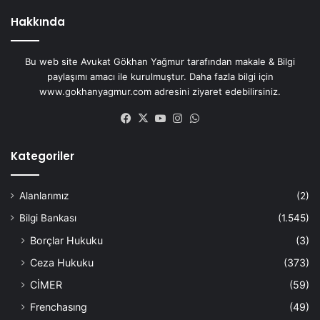
Hakkında
Bu web site Avukat Gökhan Yağmur tarafından makale & Bilgi
paylaşımı amacı ile kurulmuştur. Daha fazla bilgi için
www.gokhanyagmur.com adresini ziyaret edebilirsiniz.
Facebook
X
YouTube
Instagram
WhatsApp
Kategoriler
Alanlarımız
(2)
Bilgi Bankası
(1.545)
Borçlar Hukuku
(3)
Ceza Hukuku
(373)
CİMER
(59)
Frenchasıng
(49)