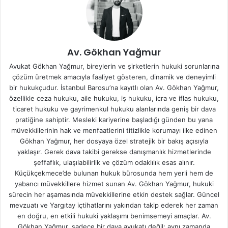
Av. Gökhan Yağmur
Avukat Gökhan Yağmur, bireylerin ve şirketlerin hukuki sorunlarına
çözüm üretmek amacıyla faaliyet gösteren, dinamik ve deneyimli
bir hukukçudur. İstanbul Barosu’na kayıtlı olan Av. Gökhan Yağmur,
özellikle ceza hukuku, aile hukuku, iş hukuku, icra ve iflas hukuku,
ticaret hukuku ve gayrimenkul hukuku alanlarında geniş bir dava
pratiğine sahiptir. Mesleki kariyerine başladığı günden bu yana
müvekkillerinin hak ve menfaatlerini titizlikle korumayı ilke edinen
Gökhan Yağmur, her dosyaya özel stratejik bir bakış açısıyla
yaklaşır. Gerek dava takibi gerekse danışmanlık hizmetlerinde
şeffaflık, ulaşılabilirlik ve çözüm odaklılık esas alınır.
Küçükçekmece’de bulunan hukuk bürosunda hem yerli hem de
yabancı müvekkillere hizmet sunan Av. Gökhan Yağmur, hukuki
sürecin her aşamasında müvekkillerine etkin destek sağlar. Güncel
mevzuatı ve Yargıtay içtihatlarını yakından takip ederek her zaman
en doğru, en etkili hukuki yaklaşımı benimsemeyi amaçlar. Av.
Gökhan Yağmur, sadece bir dava avukatı değil; aynı zamanda