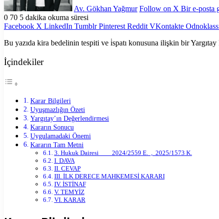
Av. Gökhan Yağmur
Follow on X
Bir e-posta
0
70
5 dakika okuma süresi
Facebook
X
LinkedIn
Tumblr
Pinterest
Reddit
VKontakte
Odnoklass
Bu yazıda kira bedelinin tespiti ve i̇spatı konusuna ilişkin bir Yargıtay
İçindekiler
Karar Bilgileri
Uyuşmazlığın Özeti
Yargıtay’ın Değerlendirmesi
Kararın Sonucu
Uygulamadaki Önemi
Kararın Tam Metni
3. Hukuk Dairesi 2024/2559 E. , 2025/1573 K.
I. DAVA
II. CEVAP
III. İLK DERECE MAHKEMESİ KARARI
IV. İSTİNAF
V. TEMYİZ
VI. KARAR