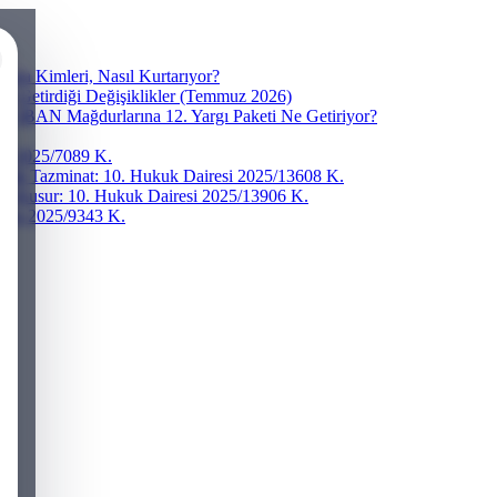
ra Kimleri, Nasıl Kurtarıyor?
ve Getirdiği Değişiklikler (Temmuz 2026)
r? IBAN Mağdurlarına 12. Yargı Paketi Ne Getiriyor?
esi 2025/7089 K.
addi Tazminat: 10. Hukuk Dairesi 2025/13608 K.
ğır Kusur: 10. Hukuk Dairesi 2025/13906 K.
iresi 2025/9343 K.