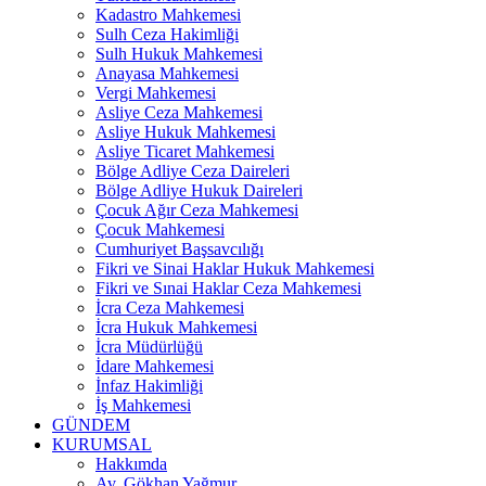
Kadastro Mahkemesi
Sulh Ceza Hakimliği
Sulh Hukuk Mahkemesi
Anayasa Mahkemesi
Vergi Mahkemesi
Asliye Ceza Mahkemesi
Asliye Hukuk Mahkemesi
Asliye Ticaret Mahkemesi
Bölge Adliye Ceza Daireleri
Bölge Adliye Hukuk Daireleri
Çocuk Ağır Ceza Mahkemesi
Çocuk Mahkemesi
Cumhuriyet Başsavcılığı
Fikri ve Sinai Haklar Hukuk Mahkemesi
Fikri ve Sınai Haklar Ceza Mahkemesi
İcra Ceza Mahkemesi
İcra Hukuk Mahkemesi
İcra Müdürlüğü
İdare Mahkemesi
İnfaz Hakimliği
İş Mahkemesi
GÜNDEM
KURUMSAL
Hakkımda
Av. Gökhan Yağmur