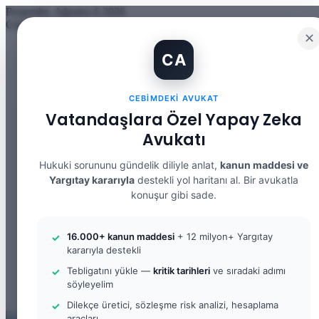
Perşembe, Ağustos 6 2026
Güncel Makale
✕
İBAN Kiralama Cezasında Yeni Dönem: TCK 158’e Eklenen Fık
CA
12. Yargı Paketi Kabul Edildi: Avukat Gözüyle Tüm Maddeler 
Banka Hesabımı Dolandırıcılara Kullandırdım, Başıma Ne Geli
İhtiyaç Nedeniyle Tahliye: 9. Hukuk Dairesi 2025/7083 K.
CEBIMDEKI AVUKAT
Yargıtay Kararı İncelemesi ve Tanık Beyanları: 9. Hukuk Dair
Kusur Belirlemesinin Maddi ve Manevi Tazminata Etkisi ve M
Vatandaşlara Özel Yapay Zeka
Kusur Belirlemesinin Maddi ve Manevi Tazminata Etkisi ve A
Avukatı
Kira Sözleşmesinin Feshi ve Bilirkişi İncelemesi: 9. Hukuk Da
Yargıtay Kararı İncelemesi: 2. Ceza Dairesi 2026/2150 K.
Yargıtay Kararı İncelemesi: 2. Ceza Dairesi 2026/4266 K.
Hukuki sorununu gündelik diliyle anlat,
kanun maddesi ve
Yargıtay kararıyla
destekli yol haritanı al. Bir avukatla
Facebook
konuşur gibi sade.
X
YouTube
Instagram
16.000+ kanun maddesi
+ 12 milyon+ Yargıtay
WhatsApp
kararıyla destekli
Kayıt Ol
Rastgele Makale
Tebligatını yükle —
kritik tarihleri
ve sıradaki adımı
Kenar Bölmesi
söyleyelim
Arama yap ...
Dilekçe üretici, sözleşme risk analizi, hesaplama
araçları