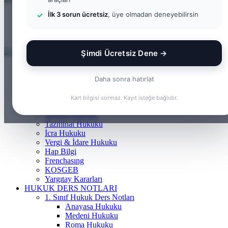
İlk 3 sorun ücretsiz
, üye olmadan deneyebilirsin
Menü
Arama yap ...
Kayıt Ol
Şimdi Ücretsiz Dene →
ANASAYFA
BILGI BANKASI
Daha sonra hatırlat
Borçlar Hukuku
Ceza Hukuku
Kart bilgisi sormaz. Kayıt isteğe bağlıdır.
Gayrimenkul Hukuku
Medeni Hukuku
Tazminat Hukuku
İcra Hukuku
Vergi & İdare Hukuku
Hap Bilgi
Frenchasıng
KOSGEB
Yargıtay Kararları
HUKUK DERS NOTLARI
1. Sınıf Hukuk Ders Notları
Anayasa Hukuku
Medeni Hukuku
Roma Hukuku