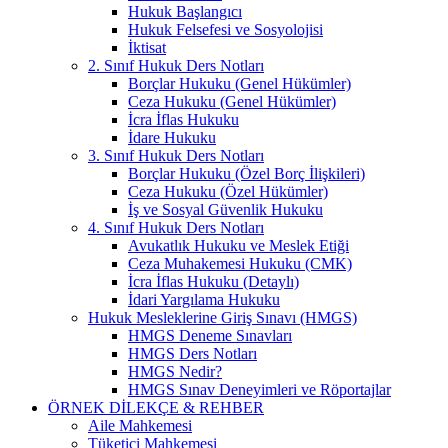
Hukuk Başlangıcı
Hukuk Felsefesi ve Sosyolojisi
İktisat
2. Sınıf Hukuk Ders Notları
Borçlar Hukuku (Genel Hükümler)
Ceza Hukuku (Genel Hükümler)
İcra İflas Hukuku
İdare Hukuku
3. Sınıf Hukuk Ders Notları
Borçlar Hukuku (Özel Borç İlişkileri)
Ceza Hukuku (Özel Hükümler)
İş ve Sosyal Güvenlik Hukuku
4. Sınıf Hukuk Ders Notları
Avukatlık Hukuku ve Meslek Etiği
Ceza Muhakemesi Hukuku (CMK)
İcra İflas Hukuku (Detaylı)
İdari Yargılama Hukuku
Hukuk Mesleklerine Giriş Sınavı (HMGS)
HMGS Deneme Sınavları
HMGS Ders Notları
HMGS Nedir?
HMGS Sınav Deneyimleri ve Röportajlar
ÖRNEK DILEKÇE & REHBER
Aile Mahkemesi
Tüketici Mahkemesi