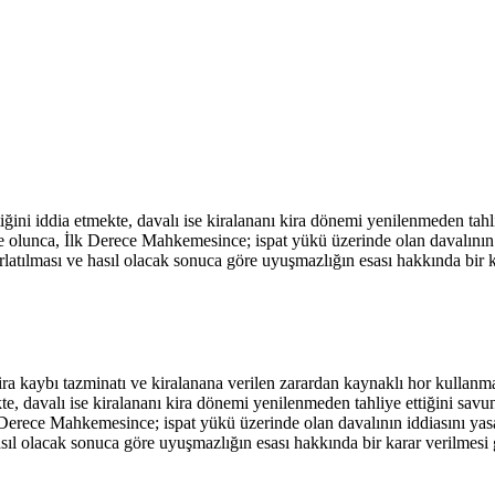
iğini iddia etmekte, davalı ise kiralananı kira dönemi yenilenmeden tahli
 olunca, İlk Derece Mahkemesince; ispat yükü üzerinde olan davalının idd
ırlatılması ve hasıl olacak sonuca göre uyuşmazlığın esası hakkında bir 
ira kaybı tazminatı ve kiralanana verilen zarardan kaynaklı hor kullanma
te, davalı ise kiralananı kira dönemi yenilenmeden tahliye ettiğini savu
Derece Mahkemesince; ispat yükü üzerinde olan davalının iddiasını yasal 
hasıl olacak sonuca göre uyuşmazlığın esası hakkında bir karar verilmesi 