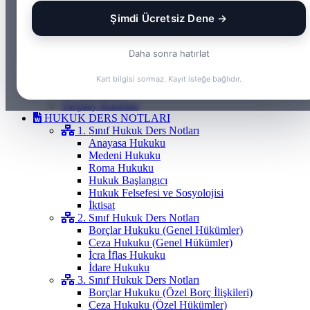
Gayrimenkul Hukuku
Şimdi Ücretsiz Dene →
Medeni Hukuku
Tazminat Hukuku
İcra Hukuku
Daha sonra hatırlat
Vergi & İdare Hukuku
Hap Bilgi
Kart bilgisi sormaz. Kayıt isteğe bağlıdır.
Frenchasıng
KOSGEB
Yargıtay Kararları
HUKUK DERS NOTLARI
1. Sınıf Hukuk Ders Notları
Anayasa Hukuku
Medeni Hukuku
Roma Hukuku
Hukuk Başlangıcı
Hukuk Felsefesi ve Sosyolojisi
İktisat
2. Sınıf Hukuk Ders Notları
Borçlar Hukuku (Genel Hükümler)
Ceza Hukuku (Genel Hükümler)
İcra İflas Hukuku
İdare Hukuku
3. Sınıf Hukuk Ders Notları
Borçlar Hukuku (Özel Borç İlişkileri)
Ceza Hukuku (Özel Hükümler)