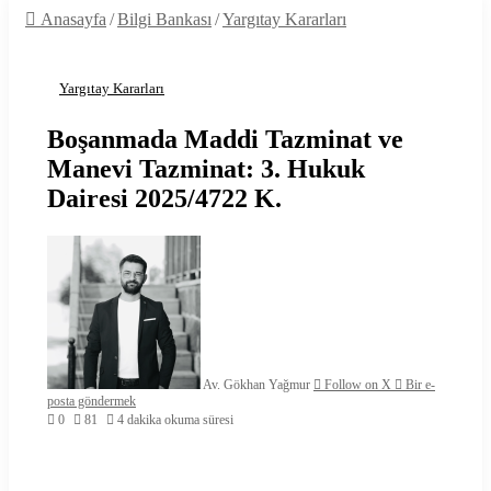
Anasayfa
/
Bilgi Bankası
/
Yargıtay Kararları
Yargıtay Kararları
Boşanmada Maddi Tazminat ve
Manevi Tazminat: 3. Hukuk
Dairesi 2025/4722 K.
Av. Gökhan Yağmur
Follow on X
Bir e-
posta göndermek
0
81
4 dakika okuma süresi