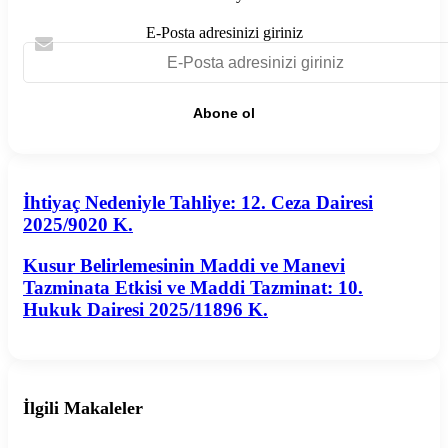
E-Posta adresinizi giriniz
İhtiyaç Nedeniyle Tahliye: 12. Ceza Dairesi 2025/9020 K.
İhtiyaç Nedeniyle Tahliye: 12. Ceza Dairesi
2025/9020 K.
Kusur Belirlemesinin Maddi ve Manevi Tazminata Etkisi ve
Kusur Belirlemesinin Maddi ve Manevi
Maddi Tazminat: 10. Hukuk Dairesi 2025/11896 K.
Tazminata Etkisi ve Maddi Tazminat: 10.
Hukuk Dairesi 2025/11896 K.
İlgili Makaleler