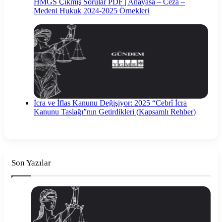
HMGS Çıkmış Sorular PDF | Anayasa – Ceza –
Medeni Hukuk 2024-2025 Örnekleri
İcra ve İflas Kanunu Değişiyor: 2025 “Cebrî İcra
Kanunu Taslağı”nın Getirdikleri (Kapsamlı Rehber)
Son Yazılar