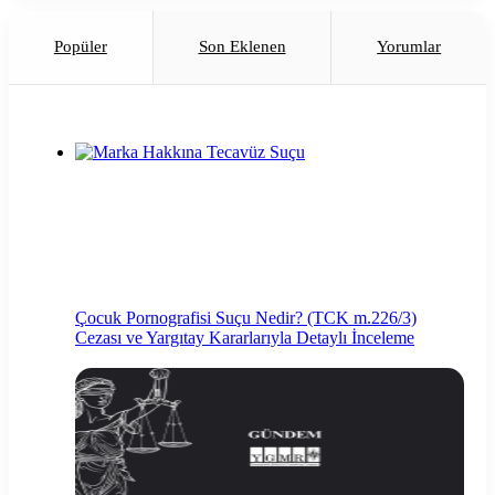
Popüler
Son Eklenen
Yorumlar
Çocuk Pornografisi Suçu Nedir? (TCK m.226/3)
Cezası ve Yargıtay Kararlarıyla Detaylı İnceleme