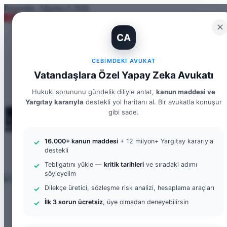
Perşembe, Ağustos 6 2026
✕
Yargıtay Kararı İncelemesi ve Tanık Beyanları: 9. Hukuk Dairesi 2025/7089 K.
CA
Kayıt
WhatsApp
Instagram
YouTube
X
Facebook
Ol
Rastgele Makale
CEBIMDEKI AVUKAT
Kenar Bölmesi
Vatandaşlara Özel Yapay Zeka Avukatı
Arama yap ...
Hukuki sorununu gündelik diliyle anlat,
kanun maddesi ve
Yargıtay kararıyla
destekli yol haritanı al. Bir avukatla konuşur
gibi sade.
16.000+ kanun maddesi
+ 12 milyon+ Yargıtay kararıyla
Menü
destekli
Arama yap ...
Tebligatını yükle —
kritik tarihleri
ve sıradaki adımı
Kayıt Ol
söyleyelim
Dilekçe üretici, sözleşme risk analizi, hesaplama araçları
ANASAYFA
İlk 3 sorun ücretsiz
, üye olmadan deneyebilirsin
BILGI BANKASI
Borçlar Hukuku
Ceza Hukuku