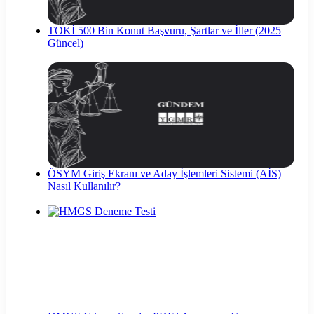
TOKİ 500 Bin Konut Başvuru, Şartlar ve İller (2025
Güncel)
ÖSYM Giriş Ekranı ve Aday İşlemleri Sistemi (AİS)
Nasıl Kullanılır?