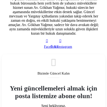
hukuk bürosunda hem yerli hem de yabancı müvekkillere
hizmet sunan Av. Gökhan Yağmur, hukuki sürecin her
aşamasında müvekkillerine etkin destek sağlar. Güncel
mevzuatı ve Yargıtay içtihatlarını yakından takip ederek her
zaman en doğru, en etkili hukuki yaklaşımı benimsemeyi
amaçlar. Av. Gökhan Yağmur, sadece bir dava avukatı değil;
aynı zamanda müvekkilleriyle uzun soluklu güven ilişkileri
kuran bir hukuk danışmanıdır.
Facebook
X
Instagram
Bizimle Güncel Kalın
Yeni güncellemeleri almak için
posta listemize abone olun!
Seni bekliyoruz.