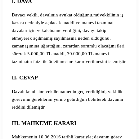
I. DAVA
Davacı vekili, davalının avukat olduğunu,müvekkilinin iş
kazası nedeniyle açılacak maddi ve manevi tazminat
davaları için vekaletname verdiğini, davayı takip
etmeyerek açılmamış sayılmasına neden olduğunu,
zamanaşımına uğrattığını, zarardan sorumlu olacağını ileri
sürerek 5.000,00 TL maddi, 30.000,00 TL manevi
tazminatın faizi ile ödetilmesine karar verilmesini istemiştir.
II. CEVAP
Davalı kendisine vekâletnamenin geç verildiğini, vekillik
görevinin gereklerini yerine getirdiğini belirterek davanın
reddini dilemiştir.
III. MAHKEME KARARI
Mahkemenin 10.06.2016 tarihli kararıyla; davanın görev