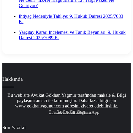
Ne Gelir? IBAN Mağdurlarına 12. Yargı Paketi Ne
Getiriyor?
İhtiyaç Nedeniyle Tahliye: 9. Hukuk Dairesi 2025/7083
K.
Yargıtay Kararı İncelemesi ve Tanık Beyanları: 9. Hukuk
Dairesi 2025/7089 K.
Hakkında
Bu web site Avukat Gökhan Yağmur tarafından makale & Bilgi
paylaşımı amacı ile kurulmuştur. Daha fazla bilgi için
www.gokhanyagmur.com adresini ziyaret edebilirsiniz.
Facebook
X
YouTube
Instagram
WhatsApp
Son Yazılar