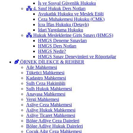
İş ve Sosyal Güvenlik Hukuku
4. Sınıf Hukuk Ders Notları
Avukatlık Hukuku ve Meslek Etiği
Ceza Muhakemesi Hukuku (CMK)
İcra İflas Hukuku (Detaylı)
İdari Yargılama Hukuku
Hukuk Mesleklerine Giriş Sınavı (HMGS)
HMGS Deneme Sınavları
HMGS Ders Notları
HMGS Nedir?
HMGS Sınav Deneyimleri ve Röportajlar
ÖRNEK DILEKÇE & REHBER
Aile Mahkemesi
Tüketici Mahkemesi
Kadastro Mahkemesi
Sulh Ceza Hakimliği
Sulh Hukuk Mahkemesi
Anayasa Mahkemesi
Vergi Mahkemesi
Asliye Ceza Mahkemesi
Asliye Hukuk Mahkemesi
Asliye Ticaret Mahkemesi
Bölge Adliye Ceza Daireleri
Bölge Adliye Hukuk Daireleri
Çocuk Ağır Ceza Mahkemesi