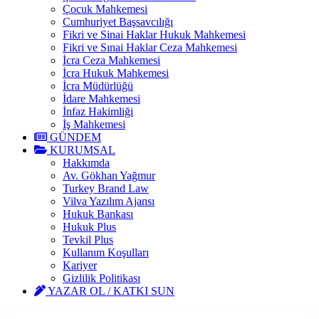
Çocuk Mahkemesi
Cumhuriyet Başsavcılığı
Fikri ve Sinai Haklar Hukuk Mahkemesi
Fikri ve Sınai Haklar Ceza Mahkemesi
İcra Ceza Mahkemesi
İcra Hukuk Mahkemesi
İcra Müdürlüğü
İdare Mahkemesi
İnfaz Hakimliği
İş Mahkemesi
GÜNDEM
KURUMSAL
Hakkımda
Av. Gökhan Yağmur
Turkey Brand Law
Vilva Yazılım Ajansı
Hukuk Bankası
Hukuk Plus
Tevkil Plus
Kullanım Koşulları
Kariyer
Gizlilik Politikası
YAZAR OL / KATKI SUN