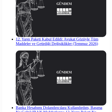
12. Yargı Paketi Kabul Edildi: Avukat Gözüyle Tüm
Maddeler ve Getirdiği Değişiklikler (Temmuz 2026)
Banka Hesabımı Dolandırıcılara Kullandırdım, Başıma