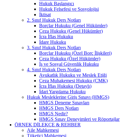
Hukuk Başlangıcı
Hukuk Felsefesi ve Sosyolojisi
İktisat
2. Sınıf Hukuk Ders Notları
Borçlar Hukuku (Genel Hükümler)
Ceza Hukuku (Genel Hükümler)
İcra İflas Hukuku
İdare Hukuku
3. Sınıf Hukuk Ders Notları
Borçlar Hukuku (Özel Borç İlişkileri)
Ceza Hukuku (Özel Hükümler)
İş ve Sosyal Güvenlik Hukuku
4. Sınıf Hukuk Ders Notları
Avukatlık Hukuku ve Meslek Etiği
Ceza Muhakemesi Hukuku (CMK)
İcra İflas Hukuku (Detaylı)
İdari Yargılama Hukuku
Hukuk Mesleklerine Giriş Sınavı (HMGS)
HMGS Deneme Sınavları
HMGS Ders Notları
HMGS Nedir?
HMGS Sınav Deneyimleri ve Röportajlar
ÖRNEK DILEKÇE & REHBER
Aile Mahkemesi
Tüketici Mahkemesi