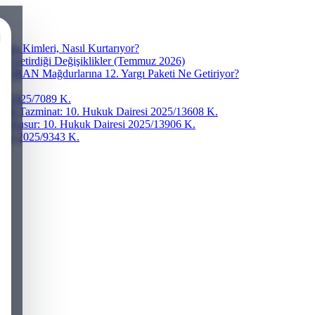
ra Kimleri, Nasıl Kurtarıyor?
ve Getirdiği Değişiklikler (Temmuz 2026)
r? IBAN Mağdurlarına 12. Yargı Paketi Ne Getiriyor?
esi 2025/7089 K.
addi Tazminat: 10. Hukuk Dairesi 2025/13608 K.
ğır Kusur: 10. Hukuk Dairesi 2025/13906 K.
iresi 2025/9343 K.