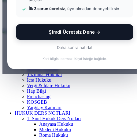
İlk 3 sorun ücretsiz
, üye olmadan deneyebilirsin
Menü
Arama yap ...
Kayıt Ol
Şimdi Ücretsiz Dene →
ANASAYFA
BILGI BANKASI
Daha sonra hatırlat
Borçlar Hukuku
Ceza Hukuku
Kart bilgisi sormaz. Kayıt isteğe bağlıdır.
Gayrimenkul Hukuku
Medeni Hukuku
Tazminat Hukuku
İcra Hukuku
Vergi & İdare Hukuku
Hap Bilgi
Frenchasıng
KOSGEB
Yargıtay Kararları
HUKUK DERS NOTLARI
1. Sınıf Hukuk Ders Notları
Anayasa Hukuku
Medeni Hukuku
Roma Hukuku