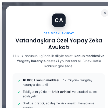
Perşembe, Ağustos 6 2026
Güncel Makale
✕
İBAN Kiralama Cezasında Yeni Dönem: TCK 158’e Eklenen Fık
CA
12. Yargı Paketi Kabul Edildi: Avukat Gözüyle Tüm Maddeler 
Banka Hesabımı Dolandırıcılara Kullandırdım, Başıma Ne Geli
İhtiyaç Nedeniyle Tahliye: 9. Hukuk Dairesi 2025/7083 K.
CEBIMDEKI AVUKAT
Yargıtay Kararı İncelemesi ve Tanık Beyanları: 9. Hukuk Dair
Kusur Belirlemesinin Maddi ve Manevi Tazminata Etkisi ve M
Vatandaşlara Özel Yapay Zeka
Kusur Belirlemesinin Maddi ve Manevi Tazminata Etkisi ve A
Avukatı
Kira Sözleşmesinin Feshi ve Bilirkişi İncelemesi: 9. Hukuk Da
Yargıtay Kararı İncelemesi: 2. Ceza Dairesi 2026/2150 K.
Yargıtay Kararı İncelemesi: 2. Ceza Dairesi 2026/4266 K.
Hukuki sorununu gündelik diliyle anlat,
kanun maddesi ve
Yargıtay kararıyla
destekli yol haritanı al. Bir avukatla
Facebook
konuşur gibi sade.
X
YouTube
Instagram
16.000+ kanun maddesi
+ 12 milyon+ Yargıtay
WhatsApp
kararıyla destekli
Kayıt Ol
Rastgele Makale
Tebligatını yükle —
kritik tarihleri
ve sıradaki adımı
Kenar Bölmesi
söyleyelim
Arama yap ...
Dilekçe üretici, sözleşme risk analizi, hesaplama
araçları