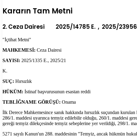
Kararın Tam Metni
2. Ceza Dairesi 2025/14785 E. , 2025/23956 
"İçtihat Metni"
MAHKEMESİ:
Ceza Dairesi
SAYISI:
2025/1335 E., 2025/21
K.
SUÇ:
Hırsızlık
HÜKÜM:
İstinaf başvurusunun esastan reddi
TEBLİĞNAME GÖRÜŞÜ:
Onama
İlk Derece Mahkemesince sanık hakkında hırsızlık suçundan kurulan 
286/1. maddesi uyarınca temyiz edilebilir olduğu, 260/1. maddesi ge
gereği temyiz dilekçesinde temyiz sebeplerine yer verildiği, 298/1. m
5271 sayılı Kanun'un 288. maddesinin ''Temyiz, ancak hükmün hukuka