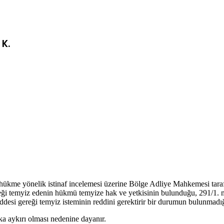
K.
hükme yönelik istinaf incelemesi üzerine Bölge Adliye Mahkemesi tar
reği temyiz edenin hükmü temyize hak ve yetkisinin bulunduğu, 291/1. 
addesi gereği temyiz isteminin reddini gerektirir bir durumun bulunmadı
 aykırı olması nedenine dayanır.