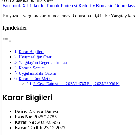
0
68
2 dakika okuma süresi
Facebook
X
LinkedIn
Tumblr
Pinterest
Reddit
VKontakte
Odnoklass
Bu yazıda yargıtay kararı i̇ncelemesi konusuna ilişkin bir Yargıtay kar
İçindekiler
Karar Bilgileri
Uyuşmazlığın Özeti
Yargıtay’ın Değerlendirmesi
Kararın Sonucu
Uygulamadaki Önemi
Kararın Tam Metni
2. Ceza Dairesi 2025/14785 E. , 2025/23956 K.
Karar Bilgileri
Daire:
2. Ceza Dairesi
Esas No:
2025/14785
Karar No:
2025/23956
Karar Tarihi:
23.12.2025