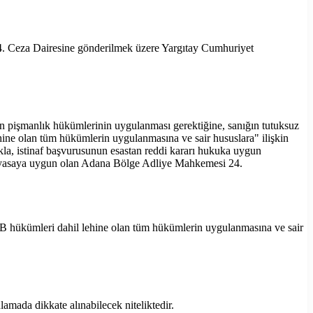
. Ceza Dairesine gönderilmek üzere Yargıtay Cumhuriyet
in pişmanlık hükümlerinin uygulanması gerektiğine, sanığın tutuksuz
ehine olan tüm hükümlerin uygulanmasına ve sair hususlara" ilişkin
kla, istinaf başvurusunun esastan reddi kararı hukuka uygun
e yasaya uygun olan Adana Bölge Adliye Mahkemesi 24.
HAGB hükümleri dahil lehine olan tüm hükümlerin uygulanmasına ve sair
amada dikkate alınabilecek niteliktedir.