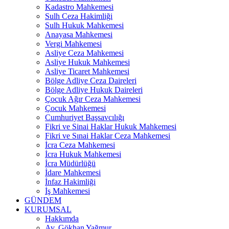
Kadastro Mahkemesi
Sulh Ceza Hakimliği
Sulh Hukuk Mahkemesi
Anayasa Mahkemesi
Vergi Mahkemesi
Asliye Ceza Mahkemesi
Asliye Hukuk Mahkemesi
Asliye Ticaret Mahkemesi
Bölge Adliye Ceza Daireleri
Bölge Adliye Hukuk Daireleri
Çocuk Ağır Ceza Mahkemesi
Çocuk Mahkemesi
Cumhuriyet Başsavcılığı
Fikri ve Sinai Haklar Hukuk Mahkemesi
Fikri ve Sınai Haklar Ceza Mahkemesi
İcra Ceza Mahkemesi
İcra Hukuk Mahkemesi
İcra Müdürlüğü
İdare Mahkemesi
İnfaz Hakimliği
İş Mahkemesi
GÜNDEM
KURUMSAL
Hakkımda
Av. Gökhan Yağmur