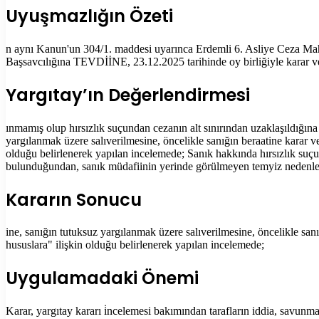
Uyuşmazlığın Özeti
n aynı Kanun'un 304/1. maddesi uyarınca Erdemli 6. Asliye Ceza Ma
Başsavcılığına TEVDİİNE, 23.12.2025 tarihinde oy birliğiyle karar ve
Yargıtay’ın Değerlendirmesi
ınmamış olup hırsızlık suçundan cezanın alt sınırından uzaklaşıldığı
yargılanmak üzere salıverilmesine, öncelikle sanığın beraatine karar 
olduğu belirlenerek yapılan incelemede; Sanık hakkında hırsızlık suç
bulunduğundan, sanık müdafiinin yerinde görülmeyen temyiz nedenle
Kararın Sonucu
ine, sanığın tutuksuz yargılanmak üzere salıverilmesine, öncelikle sa
hususlara" ilişkin olduğu belirlenerek yapılan incelemede;
Uygulamadaki Önemi
Karar, yargıtay kararı i̇ncelemesi bakımından tarafların iddia, savun