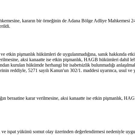
hkemesine, kararın bir örneğinin de Adana Bölge Adliye Mahkemesi 24
rildi.
na ve etkin pişmanlık hükümleri de uygulanmadığına, sanık hakkında etk
verilmesine, aksi kanaatte ise etkin pişmanlık, HAGB hükümleri dahil l
undan kurulan hükümde herhangi bir isabetsizlik bulunmadığı anlaşılma
rinin reddiyle, 5271 sayılı Kanun'un 302/1. maddesi uyarınca, usul v
nığın beraatine karar verilmesine, aksi kanaatte ise etkin pişmanlık, 
ma ve ispat yükünü somut olay üzerinden değerlendirmesi nedeniyle uygul