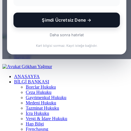
WhatsApp
Kayıt Ol
Rastgele Makale
Şimdi Ücretsiz Dene →
Kenar Bölmesi
Arama yap ...
Daha sonra hatırlat
Menü
Kart bilgisi sormaz. Kayıt isteğe bağlıdır.
Arama yap ...
Kayıt Ol
ANASAYFA
BILGI BANKASI
Borçlar Hukuku
Ceza Hukuku
Gayrimenkul Hukuku
Medeni Hukuku
Tazminat Hukuku
İcra Hukuku
Vergi & İdare Hukuku
Hap Bilgi
Frenchasıng