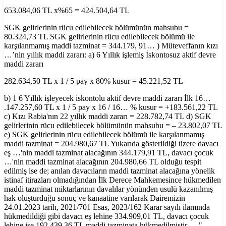
653.084,06 TL x%65 = 424.504,64 TL
SGK gelirlerinin rücu edilebilecek bölümünün mahsubu =
80.324,73 TL SGK gelirlerinin rücu edilebilecek bölümü ile
karşılanmamış maddi tazminat = 344.179, 91… ) Müteveffanın kızı
…’nin yıllık maddi zararı: a) 6 Yıllık işlemiş İskontosuz aktif devre
maddi zararı
282.634,50 TL x 1 / 5 pay x 80% kusur = 45.221,52 TL
b) 1 6 Yıllık işleyecek iskontolu aktif devre maddi zararı İlk 16…
.147.257,60 TL x 1 / 5 pay x 16 / 16… % kusur = +183.561,22 TL
c) Kızı Rabia'nın 22 yıllık maddi zararı = 228.782,74 TL d) SGK
gelirlerinin rücu edilebilecek bölümünün mahsubu = – 23.802,07 TL
e) SGK gelirlerinin rücu edilebilecek bölümü ile karşılanmamış
maddi tazminat = 204.980,67 TL Yukarıda gösterildiği üzere davacı
eş …'nin maddi tazminat alacağının 344.179,91 TL, davacı çocuk
…'nin maddi tazminat alacağının 204.980,66 TL olduğu tespit
edilmiş ise de; anılan davacıların maddi tazminat alacağına yönelik
istinaf itirazları olmadığından İlk Derece Mahkemesince hükmedilen
maddi tazminat miktarlarının davalılar yönünden usulü kazanılmış
hak oluşturduğu sonuç ve kanaatine varılarak Dairemizin
24.01.2023 tarih, 2021/701 Esas, 2023/162 Karar sayılı ilamında
hükmedildiği gibi davacı eş lehine 334.909,01 TL, davacı çocuk
lehine ise 192.439,36 TL maddi tazminata hükmedilmiştir. …"