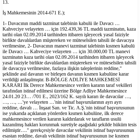
13.
İş Mahkemesinin 2014-671 E.);
1- Davacının maddi tazminat talebinin kabulü ile Davacı …
Kahveciye velayeten … için 192.439,36 TL maddi tazminatın, kaza
tarihi olan 02.09.2014 tarihinden itibaren işleyecek yasal faiziyle
birlikte davalılardan müştereken ve müteselsilen tahsili ile davacıya
verilmesine, 2- Davacının manevi tazminat talebinin kısmen kabulü
ile Davacı … Kahveciye velayeten … için 30.000,00 TL manevi
tazminatın kaza tarihi olan 02.09.2014 tarihinden itibaren işleyecek
yasal faiziyle birlikte davalılardan müştereken ve müteselsilen tahsili
ile davacıya verilmesine, fazlaya ilişkin taleplerinin reddine,"
şeklinde asıl davanın ve birleşen davanın kısmen kabulüne karar
verildiği anlaşılmıştır. B-BÖLGE ADLİYE MAHKEMESİ
KARARI İlk Derece Mahkemesince verilen kararın taraf vekilleri
tarafından istinaf edilmesi üzerine Bölge Adliye Mahkemesince
24.01.20 23… /701 E., 2023/162 K. sayılı kararı ile davacılar …,
…, …, …'ye velayeten …'nin istinaf başvurularının ayrı ayrı
reddine, davalı … İnşaat San. ve Tic. A.Ş.'nin istinaf başvurusunun
ise yukarıda açıklanan yönlerden kısmen kabulüne, ilk derece
mahkemesince verilen kararın kaldırılarak ve tarafların usulü
kazanılmış hakları korunmak suretiyle aşağıdaki şekilde hüküm tesis
edilmiştir…." gerekçesiyle davacılar vekilinin istinaf başvurusunun
esastan reddine, davalı vekilinin istinaf başvurusunun ise kısmen