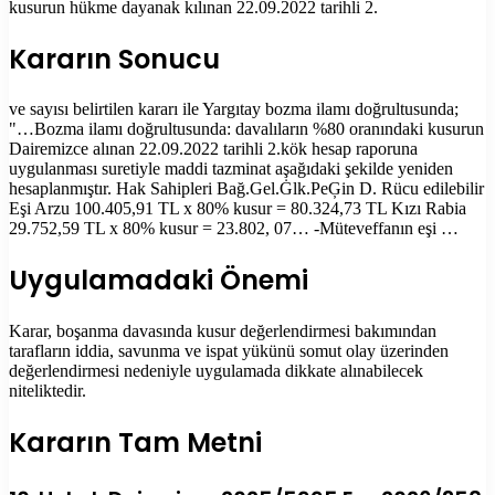
kusurun hükme dayanak kılınan 22.09.2022 tarihli 2.
Kararın Sonucu
ve sayısı belirtilen kararı ile Yargıtay bozma ilamı doğrultusunda;
"…Bozma ilamı doğrultusunda: davalıların %80 oranındaki kusurun
Dairemizce alınan 22.09.2022 tarihli 2.kök hesap raporuna
uygulanması suretiyle maddi tazminat aşağıdaki şekilde yeniden
hesaplanmıştır. Hak Sahipleri Bağ.Gel.Ġlk.PeĢin D. Rücu edilebilir
Eşi Arzu 100.405,91 TL x 80% kusur = 80.324,73 TL Kızı Rabia
29.752,59 TL x 80% kusur = 23.802, 07… -Müteveffanın eşi …
Uygulamadaki Önemi
Karar, boşanma davasında kusur değerlendirmesi bakımından
tarafların iddia, savunma ve ispat yükünü somut olay üzerinden
değerlendirmesi nedeniyle uygulamada dikkate alınabilecek
niteliktedir.
Kararın Tam Metni