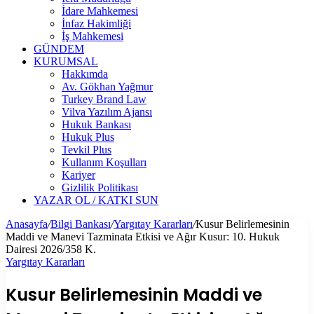
İdare Mahkemesi
İnfaz Hakimliği
İş Mahkemesi
GÜNDEM
KURUMSAL
Hakkımda
Av. Gökhan Yağmur
Turkey Brand Law
Vilva Yazılım Ajansı
Hukuk Bankası
Hukuk Plus
Tevkil Plus
Kullanım Koşulları
Kariyer
Gizlilik Politikası
YAZAR OL / KATKI SUN
Anasayfa
/
Bilgi Bankası
/
Yargıtay Kararları
/
Kusur Belirlemesinin
Maddi ve Manevi Tazminata Etkisi ve Ağır Kusur: 10. Hukuk
Dairesi 2026/358 K.
Yargıtay Kararları
Kusur Belirlemesinin Maddi ve