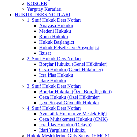
KOSGEB
Yargıtay Kararları
HUKUK DERS NOTLARI
1. Sınıf Hukuk Ders Notları
Anayasa Hukuku
Medeni Hukuku
Roma Hukuku
Hukuk Başlangıcı
Hukuk Felsefesi ve Sosyolojisi
İktisat
2. Sınıf Hukuk Ders Notları
Borçlar Hukuku (Genel Hükümler)
Ceza Hukuku (Genel Hükümler)
İcra İflas Hukuku
İdare Hukuku
3. Sınıf Hukuk Ders Notları
Borçlar Hukuku (Özel Borç İlişkileri)
Ceza Hukuku (Özel Hükümler)
İş ve Sosyal Güvenlik Hukuku
4. Sınıf Hukuk Ders Notları
Avukatlık Hukuku ve Meslek Etiği
Ceza Muhakemesi Hukuku (CMK)
İcra İflas Hukuku (Detaylı)
İdari Yargılama Hukuku
Hukuk Mesleklerine Giriş Sınavı (HMGS)