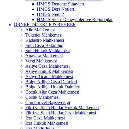
HMGS Deneme Sınavları
HMGS Ders Notları
HMGS Nedir?
HMGS Sınav Deneyimleri ve Röportajlar
ÖRNEK DILEKÇE & REHBER
Aile Mahkemesi
Tüketici Mahkemesi
Kadastro Mahkemesi
Sulh Ceza Hakimliği
Sulh Hukuk Mahkemesi
Anayasa Mahkemesi
Vergi Mahkemesi
Asliye Ceza Mahkemesi
Asliye Hukuk Mahkemesi
Asliye Ticaret Mahkemesi
Bölge Adliye Ceza Daireleri
Bölge Adliye Hukuk Daireleri
Çocuk Ağır Ceza Mahkemesi
Çocuk Mahkemesi
Cumhuriyet Başsavcılığı
Fikri ve Sinai Haklar Hukuk Mahkemesi
Fikri ve Sınai Haklar Ceza Mahkemesi
İcra Ceza Mahkemesi
İcra Hukuk Mahkemesi
İcra Müdürlüğü