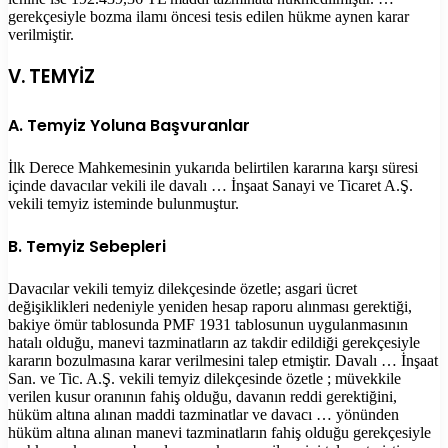
gerekçesiyle bozma ilamı öncesi tesis edilen hükme aynen karar
verilmiştir.
V. TEMYİZ
A. Temyiz Yoluna Başvuranlar
İlk Derece Mahkemesinin yukarıda belirtilen kararına karşı süresi
içinde davacılar vekili ile davalı … İnşaat Sanayi ve Ticaret A.Ş.
vekili temyiz isteminde bulunmuştur.
B. Temyiz Sebepleri
Davacılar vekili temyiz dilekçesinde özetle; asgari ücret
değişiklikleri nedeniyle yeniden hesap raporu alınması gerektiği,
bakiye ömür tablosunda PMF 1931 tablosunun uygulanmasının
hatalı olduğu, manevi tazminatların az takdir edildiği gerekçesiyle
kararın bozulmasına karar verilmesini talep etmiştir. Davalı … İnşaat
San. ve Tic. A.Ş. vekili temyiz dilekçesinde özetle ; müvekkile
verilen kusur oranının fahiş olduğu, davanın reddi gerektiğini,
hüküm altına alınan maddi tazminatlar ve davacı … yönünden
hüküm altına alınan manevi tazminatların fahiş olduğu gerekçesiyle