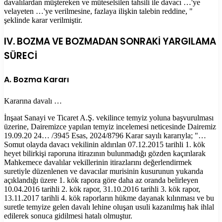
davalılardan müştereken ve müteselsilen tahsili ile davacı …'ye
velayeten …'ye verilmesine, fazlaya ilişkin talebin reddine, "
şeklinde karar verilmiştir.
IV. BOZMA VE BOZMADAN SONRAKİ YARGILAMA
SÜRECİ
A. Bozma Kararı
Kararına davalı …
İnşaat Sanayi ve Ticaret A.Ş. vekilince temyiz yoluna başvurulması
üzerine, Dairemizce yapılan temyiz incelemesi neticesinde Dairemiz
19.09.20 24… /3945 Esas, 2024/8796 Karar sayılı kararıyla; "…
Somut olayda davacı vekilinin aldırılan 07.12.2015 tarihli 1. kök
heyet bilirkişi raporuna itirazının bulunmadığı gözden kaçırılarak
Mahkemece davalılar vekillerinin itirazlarını değerlendirmek
suretiyle düzenlenen ve davacılar murisinin kusurunun yukarıda
açıklandığı üzere 1. kök rapora göre daha az oranda belirleyen
10.04.2016 tarihli 2. kök rapor, 31.10.2016 tarihli 3. kök rapor,
13.11.2017 tarihli 4. kök raporların hükme dayanak kılınması ve bu
suretle temyize gelen davalı lehine oluşan usuli kazanılmış hak ihlal
edilerek sonuca gidilmesi hatalı olmuştur.