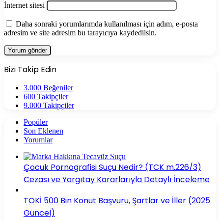
İnternet sitesi
Daha sonraki yorumlarımda kullanılması için adım, e-posta
adresim ve site adresim bu tarayıcıya kaydedilsin.
Bizi Takip Edin
3.000
Beğeniler
600
Takipçiler
9.000
Takipçiler
Popüler
Son Eklenen
Yorumlar
Çocuk Pornografisi Suçu Nedir? (TCK m.226/3)
Cezası ve Yargıtay Kararlarıyla Detaylı İnceleme
TOKİ 500 Bin Konut Başvuru, Şartlar ve İller (2025
Güncel)