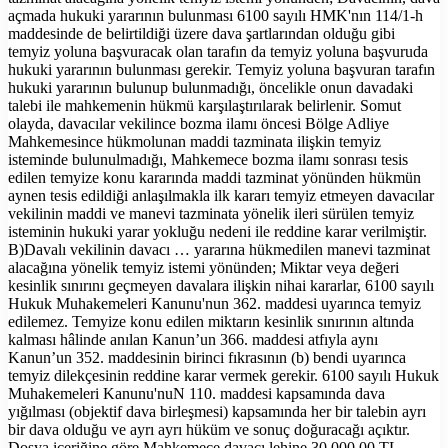
açmada hukuki yararının bulunması 6100 sayılı HMK'nın 114/1-h
maddesinde de belirtildiği üzere dava şartlarından olduğu gibi
temyiz yoluna başvuracak olan tarafın da temyiz yoluna başvuruda
hukuki yararının bulunması gerekir. Temyiz yoluna başvuran tarafın
hukuki yararının bulunup bulunmadığı, öncelikle onun davadaki
talebi ile mahkemenin hükmü karşılaştırılarak belirlenir. Somut
olayda, davacılar vekilince bozma ilamı öncesi Bölge Adliye
Mahkemesince hükmolunan maddi tazminata ilişkin temyiz
isteminde bulunulmadığı, Mahkemece bozma ilamı sonrası tesis
edilen temyize konu kararında maddi tazminat yönünden hükmün
aynen tesis edildiği anlaşılmakla ilk kararı temyiz etmeyen davacılar
vekilinin maddi ve manevi tazminata yönelik ileri sürülen temyiz
isteminin hukuki yarar yokluğu nedeni ile reddine karar verilmiştir.
B)Davalı vekilinin davacı … yararına hükmedilen manevi tazminat
alacağına yönelik temyiz istemi yönünden; Miktar veya değeri
kesinlik sınırını geçmeyen davalara ilişkin nihai kararlar, 6100 sayılı
Hukuk Muhakemeleri Kanunu'nun 362. maddesi uyarınca temyiz
edilemez. Temyize konu edilen miktarın kesinlik sınırının altında
kalması hâlinde anılan Kanun’un 366. maddesi atfıyla aynı
Kanun’un 352. maddesinin birinci fıkrasının (b) bendi uyarınca
temyiz dilekçesinin reddine karar vermek gerekir. 6100 sayılı Hukuk
Muhakemeleri Kanunu'nuN 110. maddesi kapsamında dava
yığılması (objektif dava birleşmesi) kapsamında her bir talebin ayrı
bir dava olduğu ve ayrı ayrı hüküm ve sonuç doğuracağı açıktır.
Dosya içeriğine göre Mahkemece davacı lehine 30.000,00 TL