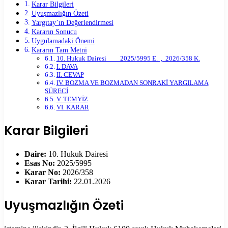
Karar Bilgileri
Uyuşmazlığın Özeti
Yargıtay’ın Değerlendirmesi
Kararın Sonucu
Uygulamadaki Önemi
Kararın Tam Metni
10. Hukuk Dairesi 2025/5995 E. , 2026/358 K.
I. DAVA
II. CEVAP
IV. BOZMA VE BOZMADAN SONRAKİ YARGILAMA
SÜRECİ
V. TEMYİZ
VI. KARAR
Karar Bilgileri
Daire:
10. Hukuk Dairesi
Esas No:
2025/5995
Karar No:
2026/358
Karar Tarihi:
22.01.2026
Uyuşmazlığın Özeti