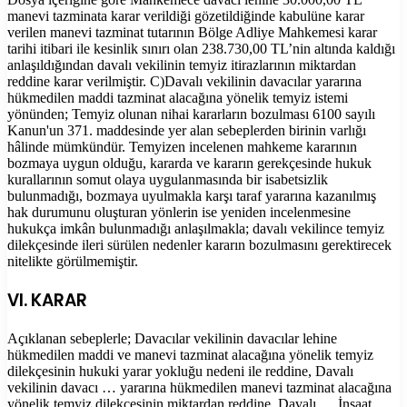
manevi tazminata karar verildiği gözetildiğinde kabulüne karar
verilen manevi tazminat tutarının Bölge Adliye Mahkemesi karar
tarihi itibari ile kesinlik sınırı olan 238.730,00 TL’nin altında kaldığı
anlaşıldığından davalı vekilinin temyiz itirazlarının miktardan
reddine karar verilmiştir. C)Davalı vekilinin davacılar yararına
hükmedilen maddi tazminat alacağına yönelik temyiz istemi
yönünden; Temyiz olunan nihai kararların bozulması 6100 sayılı
Kanun'un 371. maddesinde yer alan sebeplerden birinin varlığı
hâlinde mümkündür. Temyizen incelenen mahkeme kararının
bozmaya uygun olduğu, kararda ve kararın gerekçesinde hukuk
kurallarının somut olaya uygulanmasında bir isabetsizlik
bulunmadığı, bozmaya uyulmakla karşı taraf yararına kazanılmış
hak durumunu oluşturan yönlerin ise yeniden incelenmesine
hukukça imkân bulunmadığı anlaşılmakla; davalı vekilince temyiz
dilekçesinde ileri sürülen nedenler kararın bozulmasını gerektirecek
nitelikte görülmemiştir.
VI. KARAR
Açıklanan sebeplerle; Davacılar vekilinin davacılar lehine
hükmedilen maddi ve manevi tazminat alacağına yönelik temyiz
dilekçesinin hukuki yarar yokluğu nedeni ile reddine, Davalı
vekilinin davacı … yararına hükmedilen manevi tazminat alacağına
yönelik temyiz dilekçesinin miktardan reddine, Davalı … İnşaat