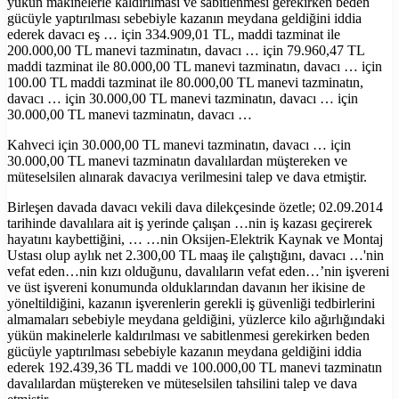
yükün makinelerle kaldırılması ve sabitlenmesi gerekirken beden
gücüyle yaptırılması sebebiyle kazanın meydana geldiğini iddia
ederek davacı eş … için 334.909,01 TL, maddi tazminat ile
200.000,00 TL manevi tazminatın, davacı … için 79.960,47 TL
maddi tazminat ile 80.000,00 TL manevi tazminatın, davacı … için
100.00 TL maddi tazminat ile 80.000,00 TL manevi tazminatın,
davacı … için 30.000,00 TL manevi tazminatın, davacı … için
30.000,00 TL manevi tazminatın, davacı …
Kahveci için 30.000,00 TL manevi tazminatın, davacı … için
30.000,00 TL manevi tazminatın davalılardan müştereken ve
müteselsilen alınarak davacıya verilmesini talep ve dava etmiştir.
Birleşen davada davacı vekili dava dilekçesinde özetle; 02.09.2014
tarihinde davalılara ait iş yerinde çalışan …nin iş kazası geçirerek
hayatını kaybettiğini, … …nin Oksijen-Elektrik Kaynak ve Montaj
Ustası olup aylık net 2.300,00 TL maaş ile çalıştığını, davacı …'nin
vefat eden…nin kızı olduğunu, davalıların vefat eden…’nin işvereni
ve üst işvereni konumunda olduklarından davanın her ikisine de
yöneltildiğini, kazanın işverenlerin gerekli iş güvenliği tedbirlerini
almamaları sebebiyle meydana geldiğini, yüzlerce kilo ağırlığındaki
yükün makinelerle kaldırılması ve sabitlenmesi gerekirken beden
gücüyle yaptırılması sebebiyle kazanın meydana geldiğini iddia
ederek 192.439,36 TL maddi ve 100.000,00 TL manevi tazminatın
davalılardan müştereken ve müteselsilen tahsilini talep ve dava