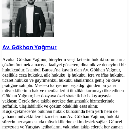
Av. Gökhan Yağmur
Avukat Gökhan Yağmur, bireylerin ve şirketlerin hukuki sorunlarına
çözüm üretmek amacıyla faaliyet gösteren, dinamik ve deneyimli bir
hukukçudur. İstanbul Barosu’na kayıtlı olan Av. Gökhan Yağmur,
özellikle ceza hukuku, aile hukuku, iş hukuku, icra ve iflas hukuku,
ticaret hukuku ve gayrimenkul hukuku alanlarında geniş bir dava
pratiğine sahiptir. Mesleki kariyerine başladığı günden bu yana
müvekkillerinin hak ve menfaatlerini titizlikle korumayı ilke edinen
Gökhan Yağmur, her dosyaya özel stratejik bir bakış açısıyla
yaklaşır. Gerek dava takibi gerekse danışmanlık hizmetlerinde
şeffaflık, ulaşılabilirlik ve çözüm odaklılık esas alınır.
Küçükçekmece’de bulunan hukuk bürosunda hem yerli hem de
yabancı müvekkillere hizmet sunan Av. Gökhan Yağmur, hukuki
sürecin her aşamasında müvekkillerine etkin destek sağlar. Güncel
mevzuatı ve Yargıtay içtihatlarını yakından takip ederek her zaman