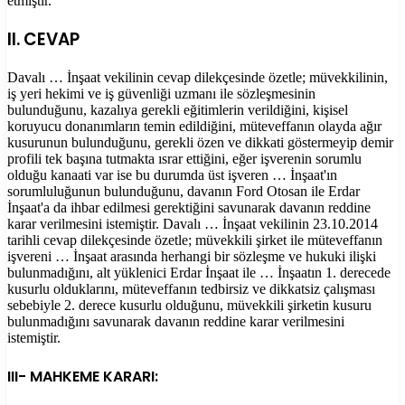
etmiştir.
II. CEVAP
Davalı … İnşaat vekilinin cevap dilekçesinde özetle; müvekkilinin,
iş yeri hekimi ve iş güvenliği uzmanı ile sözleşmesinin
bulunduğunu, kazalıya gerekli eğitimlerin verildiğini, kişisel
koruyucu donanımların temin edildiğini, müteveffanın olayda ağır
kusurunun bulunduğunu, gerekli özen ve dikkati göstermeyip demir
profili tek başına tutmakta ısrar ettiğini, eğer işverenin sorumlu
olduğu kanaati var ise bu durumda üst işveren … İnşaat'ın
sorumluluğunun bulunduğunu, davanın Ford Otosan ile Erdar
İnşaat'a da ihbar edilmesi gerektiğini savunarak davanın reddine
karar verilmesini istemiştir. Davalı … İnşaat vekilinin 23.10.2014
tarihli cevap dilekçesinde özetle; müvekkili şirket ile müteveffanın
işvereni … İnşaat arasında herhangi bir sözleşme ve hukuki ilişki
bulunmadığını, alt yüklenici Erdar İnşaat ile … İnşaatın 1. derecede
kusurlu olduklarını, müteveffanın tedbirsiz ve dikkatsiz çalışması
sebebiyle 2. derece kusurlu olduğunu, müvekkili şirketin kusuru
bulunmadığını savunarak davanın reddine karar verilmesini
istemiştir.
III- MAHKEME KARARI: