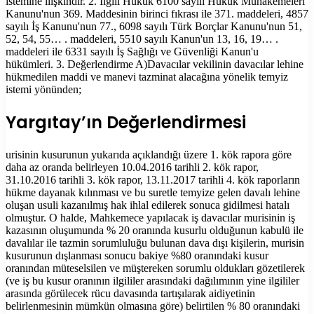
istemine ilişkindir. 2. İlgili Hukuk 6100 sayılı Hukuk Muhakemeleri
Kanunu'nun 369. Maddesinin birinci fıkrası ile 371. maddeleri, 4857
sayılı İş Kanunu'nun 77., 6098 sayılı Türk Borçlar Kanunu'nun 51,
52, 54, 55… . maddeleri, 5510 sayılı Kanun'un 13, 16, 19… .
maddeleri ile 6331 sayılı İş Sağlığı ve Güvenliği Kanun'u
hükümleri. 3. Değerlendirme A)Davacılar vekilinin davacılar lehine
hükmedilen maddi ve manevi tazminat alacağına yönelik temyiz
istemi yönünden;
Yargıtay’ın Değerlendirmesi
urisinin kusurunun yukarıda açıklandığı üzere 1. kök rapora göre
daha az oranda belirleyen 10.04.2016 tarihli 2. kök rapor,
31.10.2016 tarihli 3. kök rapor, 13.11.2017 tarihli 4. kök raporların
hükme dayanak kılınması ve bu suretle temyize gelen davalı lehine
oluşan usuli kazanılmış hak ihlal edilerek sonuca gidilmesi hatalı
olmuştur. O halde, Mahkemece yapılacak iş davacılar murisinin iş
kazasının oluşumunda % 20 oranında kusurlu olduğunun kabulü ile
davalılar ile tazmin sorumluluğu bulunan dava dışı kişilerin, murisin
kusurunun dışlanması sonucu bakiye %80 oranındaki kusur
oranından müteselsilen ve müştereken sorumlu oldukları gözetilerek
(ve iş bu kusur oranının ilgililer arasındaki dağılımının yine ilgililer
arasında görülecek rücu davasında tartışılarak aidiyetinin
belirlenmesinin mümkün olmasına göre) belirtilen % 80 oranındaki