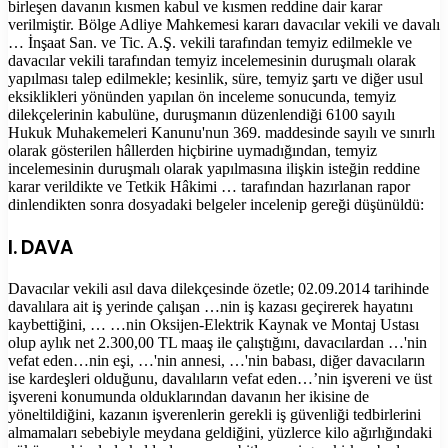
birleşen davanın kısmen kabul ve kısmen reddine dair karar
verilmiştir. Bölge Adliye Mahkemesi kararı davacılar vekili ve davalı
… İnşaat San. ve Tic. A.Ş. vekili tarafından temyiz edilmekle ve
davacılar vekili tarafından temyiz incelemesinin duruşmalı olarak
yapılması talep edilmekle; kesinlik, süre, temyiz şartı ve diğer usul
eksiklikleri yönünden yapılan ön inceleme sonucunda, temyiz
dilekçelerinin kabulüne, duruşmanın düzenlendiği 6100 sayılı
Hukuk Muhakemeleri Kanunu'nun 369. maddesinde sayılı ve sınırlı
olarak gösterilen hâllerden hiçbirine uymadığından, temyiz
incelemesinin duruşmalı olarak yapılmasına ilişkin isteğin reddine
karar verildikte ve Tetkik Hâkimi … tarafından hazırlanan rapor
dinlendikten sonra dosyadaki belgeler incelenip gereği düşünüldü:
I. DAVA
Davacılar vekili asıl dava dilekçesinde özetle; 02.09.2014 tarihinde
davalılara ait iş yerinde çalışan …nin iş kazası geçirerek hayatını
kaybettiğini, … …nin Oksijen-Elektrik Kaynak ve Montaj Ustası
olup aylık net 2.300,00 TL maaş ile çalıştığını, davacılardan …'nin
vefat eden…nin eşi, …'nin annesi, …'nin babası, diğer davacıların
ise kardeşleri olduğunu, davalıların vefat eden…’nin işvereni ve üst
işvereni konumunda olduklarından davanın her ikisine de
yöneltildiğini, kazanın işverenlerin gerekli iş güvenliği tedbirlerini
almamaları sebebiyle meydana geldiğini, yüzlerce kilo ağırlığındaki