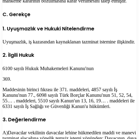
mahkeme kararının bozulmasına karar verilmesini talep etmiştir.
C. Gerekçe
1. Uyuşmazlık ve Hukuki Nitelendirme
Uyuşmazlık, iş kazasından kaynaklanan tazminat istemine ilişkindir.
2. İlgili Hukuk
6100 sayılı Hukuk Muhakemeleri Kanunu'nun
369.
Maddesinin birinci fıkrası ile 371. maddeleri, 4857 sayılı İş
Kanunu'nun 77., 6098 sayılı Türk Borçlar Kanunu'nun 51, 52, 54,
55… . maddeleri, 5510 sayılı Kanun'un 13, 16, 19… . maddeleri ile
6331 sayılı İş Sağlığı ve Güvenliği Kanun'u hükümleri.
3. Değerlendirme
A)Davacılar vekilinin davacılar lehine hükmedilen maddi ve manevi
tazminat alacağına yönelik temyiz istemi yönünden; Davacının, dava