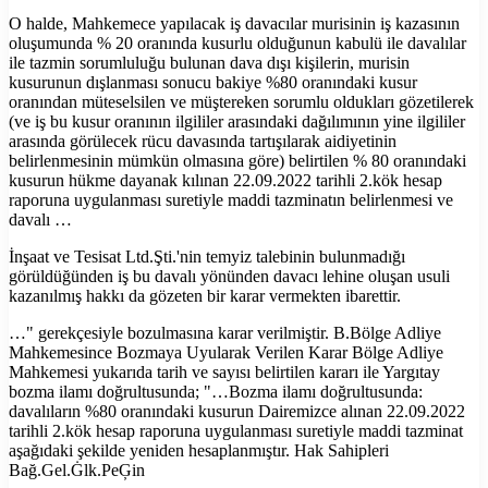
O halde, Mahkemece yapılacak iş davacılar murisinin iş kazasının
oluşumunda % 20 oranında kusurlu olduğunun kabulü ile davalılar
ile tazmin sorumluluğu bulunan dava dışı kişilerin, murisin
kusurunun dışlanması sonucu bakiye %80 oranındaki kusur
oranından müteselsilen ve müştereken sorumlu oldukları gözetilerek
(ve iş bu kusur oranının ilgililer arasındaki dağılımının yine ilgililer
arasında görülecek rücu davasında tartışılarak aidiyetinin
belirlenmesinin mümkün olmasına göre) belirtilen % 80 oranındaki
kusurun hükme dayanak kılınan 22.09.2022 tarihli 2.kök hesap
raporuna uygulanması suretiyle maddi tazminatın belirlenmesi ve
davalı …
İnşaat ve Tesisat Ltd.Şti.'nin temyiz talebinin bulunmadığı
görüldüğünden iş bu davalı yönünden davacı lehine oluşan usuli
kazanılmış hakkı da gözeten bir karar vermekten ibarettir.
…" gerekçesiyle bozulmasına karar verilmiştir. B.Bölge Adliye
Mahkemesince Bozmaya Uyularak Verilen Karar Bölge Adliye
Mahkemesi yukarıda tarih ve sayısı belirtilen kararı ile Yargıtay
bozma ilamı doğrultusunda; "…Bozma ilamı doğrultusunda:
davalıların %80 oranındaki kusurun Dairemizce alınan 22.09.2022
tarihli 2.kök hesap raporuna uygulanması suretiyle maddi tazminat
aşağıdaki şekilde yeniden hesaplanmıştır. Hak Sahipleri
Bağ.Gel.Ġlk.PeĢin