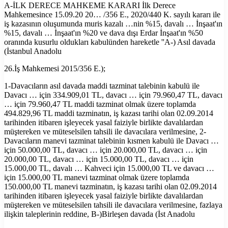
A-İLK DERECE MAHKEME KARARI İlk Derece
Mahkemesince 15.09.20 20… /356 E., 2020/440 K. sayılı kararı ile
iş kazasının oluşumunda muris kazalı …nin %15, davalı … İnşaat'ın
%15, davalı … İnşaat'ın %20 ve dava dışı Erdar İnşaat'ın %50
oranında kusurlu oldukları kabulünden hareketle ''A-) Asıl davada
(İstanbul Anadolu
26.İş Mahkemesi 2015/356 E.);
1-Davacıların asıl davada maddi tazminat talebinin kabulü ile
Davacı … için 334.909,01 TL, davacı … için 79.960,47 TL, davacı
… için 79.960,47 TL maddi tazminat olmak üzere toplamda
494.829,96 TL maddi tazminatın, iş kazası tarihi olan 02.09.2014
tarihinden itibaren işleyecek yasal faiziyle birlikte davalılardan
müştereken ve müteselsilen tahsili ile davacılara verilmesine, 2-
Davacıların manevi tazminat talebinin kısmen kabulü ile Davacı …
için 50.000,00 TL, davacı … için 20.000,00 TL, davacı … için
20.000,00 TL, davacı … için 15.000,00 TL, davacı … için
15.000,00 TL, davalı … Kahveci için 15.000,00 TL ve davacı …
için 15.000,00 TL manevi tazminat olmak üzere toplamda
150.000,00 TL manevi tazminatın, iş kazası tarihi olan 02.09.2014
tarihinden itibaren işleyecek yasal faiziyle birlikte davalılardan
müştereken ve müteselsilen tahsili ile davacılara verilmesine, fazlaya
ilişkin taleplerinin reddine, B-)Birleşen davada (İst Anadolu