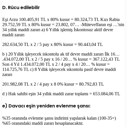
D. Rücu edilebilir
Eşi Arzu 100.405,91 TL x 80% kusur = 80.324,73 TL Kızı Rabia
29.752,59 TL x 80% kusur = 23.802, 07… -Müteveffanın eşi …'nin
34 yıllık maddi zararı a) 6 Yıllık işlemiş İskontosuz aktif devre
maddi zararı
282.634,50 TL x 2 / 5 pay x 80% kusur = 90.443,04 TL
b ) 20 Yıllık işleyecek iskontolu ak tif devre maddi zararı İlk 16…
.434.072,00 TL x 2 / 5 pay x 16 / 20… % kusur = 367.122,43 TL
Son 4 Yıl 1.434.072,00 TL x 2 / 4 pay x 4 / 20… % kusur =
114.725,76 TL c) 8 Yıllık işleyecek ıskontolu pasif devre maddi
zararı
201.982,08 TL x 2 / 4 pay x 8 0% kusur = 80.792,83 TL
d ) Hak sahibi eşin 34 yıllık maddi zarar toplamı = 653.084,06 TL
e) Davacı eşin yeniden evlenme şansı:
%35 oranında evlenme şansı indirimi yapılarak kalan (100-35=)
%65 oranındaki maddi zararı hesaplanacaktır.