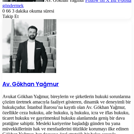
Av. Gökhan Yağmur
Follow on X
Bir e-posta
göndermek
0
66
3 dakika okuma süresi
Takip Et
Av. Gökhan Yağmur
Avukat Gökhan Yağmur, bireylerin ve şirketlerin hukuki sorunlarına
çözüm üretmek amacıyla faaliyet gösteren, dinamik ve deneyimli bir
hukukçudur. İstanbul Barosu’na kayıtlı olan Av. Gökhan Yağmur,
özellikle ceza hukuku, aile hukuku, iş hukuku, icra ve iflas hukuku,
ticaret hukuku ve gayrimenkul hukuku alanlarında geniş bir dava
pratiğine sahiptir. Mesleki kariyerine başladığı günden bu yana
müvekkillerinin hak ve menfaatlerini titizlikle korumayı ilke edinen