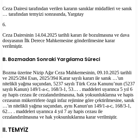
Ceza Dairesi tarafından verilen kararın sanıklar müdafileri ve sanık
… tarafından temyizi sonrasında, Yargıtay
6.
Ceza Dairesinin 14.04.2025 tarihli kararı ile bozulmasına ve dava
dosyasının İlk Derece Mahkemesine gönderilmesine karar
verilmiştir.
B. Bozmadan Sonraki Yargılama Süreci
Bozma üzerine Nizip Ağır Ceza Mahkemesinin, 09.10.2025 tarihli
ve 2025/284 Esas, 2025/394 Karar sayılı kararı ile sanık …'un
nitelikli yağma suçundan, 5237 sayılı Türk Ceza Kanunu’nun (5237
sayılı Kanun) 149/1-a-c, 168/3-1, 53… . maddeleri uyarınca 5 yıl 6
ay hapis cezası ile cezalandırılmasına, hak yoksunluklarına ve hapis
cezasının mükerrirlere özgü infaz rejimine göre çektirilmesine, sanık
…'ın nitelikli yağma suçundan, aynı Kanun'un 149/1-a-c, 168/3-1,
62… . maddeleri uyarınca 4 yıl 7 ay hapis cezası ile
cezalandırılmasına ve hak yoksunluklarına karar verilmiştir.
II. TEMYİZ