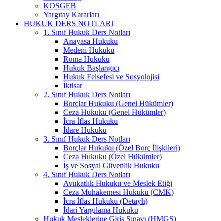
KOSGEB
Yargıtay Kararları
HUKUK DERS NOTLARI
1. Sınıf Hukuk Ders Notları
Anayasa Hukuku
Medeni Hukuku
Roma Hukuku
Hukuk Başlangıcı
Hukuk Felsefesi ve Sosyolojisi
İktisat
2. Sınıf Hukuk Ders Notları
Borçlar Hukuku (Genel Hükümler)
Ceza Hukuku (Genel Hükümler)
İcra İflas Hukuku
İdare Hukuku
3. Sınıf Hukuk Ders Notları
Borçlar Hukuku (Özel Borç İlişkileri)
Ceza Hukuku (Özel Hükümler)
İş ve Sosyal Güvenlik Hukuku
4. Sınıf Hukuk Ders Notları
Avukatlık Hukuku ve Meslek Etiği
Ceza Muhakemesi Hukuku (CMK)
İcra İflas Hukuku (Detaylı)
İdari Yargılama Hukuku
Hukuk Mesleklerine Giriş Sınavı (HMGS)