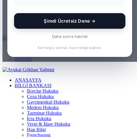
WhatsApp
Kayıt Ol
Rastgele Makale
Şimdi Ücretsiz Dene →
Kenar Bölmesi
Arama yap ...
Daha sonra hatırlat
Menü
Kart bilgisi sormaz. Kayıt isteğe bağlıdır.
Arama yap ...
Kayıt Ol
ANASAYFA
BILGI BANKASI
Borçlar Hukuku
Ceza Hukuku
Gayrimenkul Hukuku
Medeni Hukuku
Tazminat Hukuku
İcra Hukuku
Vergi & İdare Hukuku
Hap Bilgi
Frenchasıng