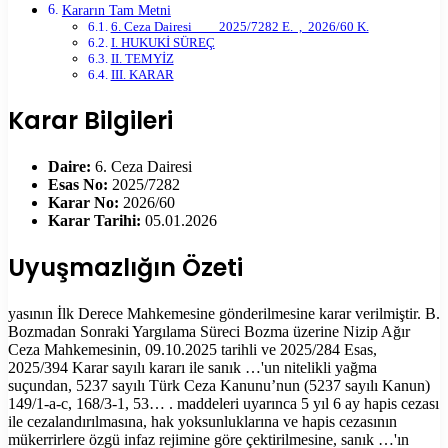
Kararın Tam Metni
6. Ceza Dairesi 2025/7282 E. , 2026/60 K.
I. HUKUKİ SÜREÇ
II. TEMYİZ
III. KARAR
Karar Bilgileri
Daire:
6. Ceza Dairesi
Esas No:
2025/7282
Karar No:
2026/60
Karar Tarihi:
05.01.2026
Uyuşmazlığın Özeti
yasının İlk Derece Mahkemesine gönderilmesine karar verilmiştir. B.
Bozmadan Sonraki Yargılama Süreci Bozma üzerine Nizip Ağır
Ceza Mahkemesinin, 09.10.2025 tarihli ve 2025/284 Esas,
2025/394 Karar sayılı kararı ile sanık …'un nitelikli yağma
suçundan, 5237 sayılı Türk Ceza Kanunu’nun (5237 sayılı Kanun)
149/1-a-c, 168/3-1, 53… . maddeleri uyarınca 5 yıl 6 ay hapis cezası
ile cezalandırılmasına, hak yoksunluklarına ve hapis cezasının
mükerrirlere özgü infaz rejimine göre çektirilmesine, sanık …'ın