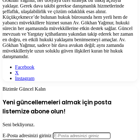
Gökhan Yağmur, her dosyaya özel stratejik bir bakış açısıyla
yaklaşır. Gerek dava takibi gerekse danışmanlık hizmetlerinde
şeffaflık, ulaşılabilirlik ve çözüm odaklılık esas alınır.
Küçükçekmece’de bulunan hukuk bürosunda hem yerli hem de
yabancı müvekkillere hizmet sunan Av. Gökhan Yağmur, hukuki
sürecin her aşamasında müvekkillerine etkin destek sağlar. Güncel
mevzuatı ve Yargıtay içtihatlarını yakından takip ederek her zaman
en doğru, en etkili hukuki yaklaşımı benimsemeyi amaçlar. Av.
Gökhan Yağmur, sadece bir dava avukatı değil; aynı zamanda
müvekkilleriyle uzun soluklu güven ilişkileri kuran bir hukuk
danışmanıdır.
Facebook
X
Instagram
Bizimle Güncel Kalın
Yeni güncellemeleri almak için posta
listemize abone olun!
Seni bekliyoruz.
E-Posta adresinizi giriniz