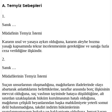
A. Temyiz Sebepleri
1.
Sanık …
Müdafinin Temyiz İstemi
Kararın usul ve yasaya aykırı olduğuna, kararın aleyhe bozma
yasağı kapsamında tekrar incelenmesinin gerektiğine ve sanığa fazla
ceza verildiğine ilişkindir.
2.
Sanık …
Müdafilerinin Temyiz İstemi
Suçun unsurlarının oluşmadığına, mağdurların ifadelerinde olayı
abartarak anlattıklarını belirttiklerine, taraflar arasında borç ilişkisinin
mevcut olduğuna, suç vasfının tayininde hataya düşüldüğüne, alt
sınırdan uzaklaşılarak hüküm kurulmasının hatalı olduğuna,
mağdurun çelişkili beyanlarından başka mahkûmiyete yeterli somut
delil bulunmadığına, takdiri indirim hükümlerinin
uygulanmamasının hukuka ve hakkaniyete olduğuna, beraat kararı