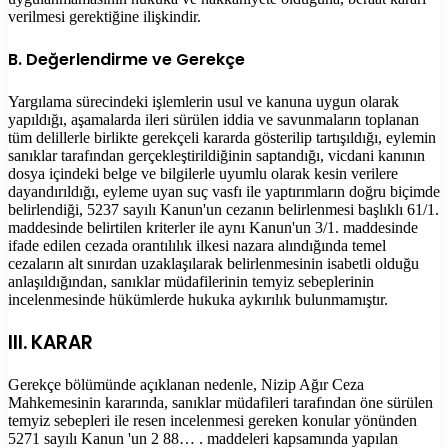
verilmesi gerektiğine ilişkindir.
B. Değerlendirme ve Gerekçe
Yargılama sürecindeki işlemlerin usul ve kanuna uygun olarak
yapıldığı, aşamalarda ileri sürülen iddia ve savunmaların toplanan
tüm delillerle birlikte gerekçeli kararda gösterilip tartışıldığı, eylemin
sanıklar tarafından gerçekleştirildiğinin saptandığı, vicdani kanının
dosya içindeki belge ve bilgilerle uyumlu olarak kesin verilere
dayandırıldığı, eyleme uyan suç vasfı ile yaptırımların doğru biçimde
belirlendiği, 5237 sayılı Kanun'un cezanın belirlenmesi başlıklı 61/1.
maddesinde belirtilen kriterler ile aynı Kanun'un 3/1. maddesinde
ifade edilen cezada orantılılık ilkesi nazara alındığında temel
cezaların alt sınırdan uzaklaşılarak belirlenmesinin isabetli olduğu
anlaşıldığından, sanıklar müdafilerinin temyiz sebeplerinin
incelenmesinde hükümlerde hukuka aykırılık bulunmamıştır.
III. KARAR
Gerekçe bölümünde açıklanan nedenle, Nizip Ağır Ceza
Mahkemesinin kararında, sanıklar müdafileri tarafından öne sürülen
temyiz sebepleri ile resen incelenmesi gereken konular yönünden
5271 sayılı Kanun 'un 2 88… . maddeleri kapsamında yapılan