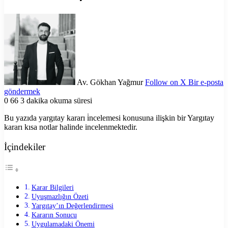
Av. Gökhan Yağmur
Follow on X
Bir e-posta
göndermek
0
66
3 dakika okuma süresi
Bu yazıda yargıtay kararı i̇ncelemesi konusuna ilişkin bir Yargıtay
kararı kısa notlar halinde incelenmektedir.
İçindekiler
Karar Bilgileri
Uyuşmazlığın Özeti
Yargıtay’ın Değerlendirmesi
Kararın Sonucu
Uygulamadaki Önemi