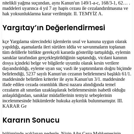
nitelikli yağma suçundan, aynı Kanun'un 149/1-a-c, 168/3-1, 62… .
maddeleri uyarınca 4 yıl 7 ay hapis cezası ile cezalandırılmasına ve
hak yoksunluklarına karar verilmiştir. II. TEMYİZ A.
Yargıtay’ın Değerlendirmesi
kçe Yargılama sürecindeki işlemlerin usul ve kanuna uygun olarak
yapıldığı, aşamalarda ileri sürülen iddia ve savunmaların toplanan
tüm delillerle birlikte gerekçeli kararda gösterilip tartışıldığı, eylemin
sanıklar tarafından gerçekleştirildiğinin saptandığı, vicdani kanının
dosya içindeki belge ve bilgilerle uyumlu olarak kesin verilere
dayandırıldığı, eyleme uyan suç vasfı ile yaptırımların doğru biçimde
belirlendiği, 5237 sayılı Kanun'un cezanın belirlenmesi başlıklı 61/1.
maddesinde belirtilen kriterler ile aynı Kanun'un 3/1. maddesinde
ifade edilen cezada orantılılık ilkesi nazara alındığında temel
cezaların alt sınırdan uzaklaşılarak belirlenmesinin isabetli olduğu
anlaşıldığından, sanıklar müdafilerinin temyiz sebeplerinin
incelenmesinde hükümlerde hukuka aykırılık bulunmamıştır. III.
KARAR Ge
Kararın Sonucu
bölümünde açıklanan nedenle, Nizip Ağır Ceza Mahkemesinin