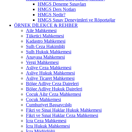
HMGS Deneme Sınavları
HMGS Ders Notları
HMGS Nedir?
HMGS Sınav Deneyimleri ve Röportajlar
ÖRNEK DILEKÇE & REHBER
Aile Mahkemesi
Tüketici Mahkemesi
Kadastro Mahkemesi
Sulh Ceza Hakimliği
Sulh Hukuk Mahkemesi
Anayasa Mahkemesi
Vergi Mahkemesi
Asliye Ceza Mahkemesi
Asliye Hukuk Mahkemesi
Asliye Ticaret Mahkemesi
Bölge Adliye Ceza Daireleri
Bölge Adliye Hukuk Daireleri
Çocuk Ağır Ceza Mahkemesi
Çocuk Mahkemesi
Cumhuriyet Başsavcılığı
Fikri ve Sinai Haklar Hukuk Mahkemesi
Fikri ve Sınai Haklar Ceza Mahkemesi
İcra Ceza Mahkemesi
İcra Hukuk Mahkemesi
İcra Müdürlüğü