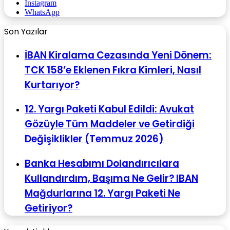
Instagram
WhatsApp
Son Yazılar
İBAN Kiralama Cezasında Yeni Dönem:
TCK 158’e Eklenen Fıkra Kimleri, Nasıl
Kurtarıyor?
12. Yargı Paketi Kabul Edildi: Avukat
Gözüyle Tüm Maddeler ve Getirdiği
Değişiklikler (Temmuz 2026)
Banka Hesabımı Dolandırıcılara
Kullandırdım, Başıma Ne Gelir? IBAN
Mağdurlarına 12. Yargı Paketi Ne
Getiriyor?