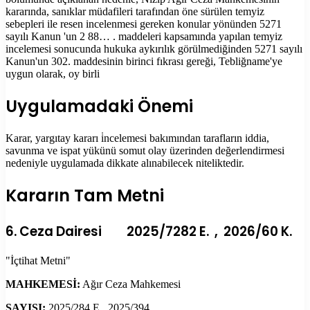
kararında, sanıklar müdafileri tarafından öne sürülen temyiz
sebepleri ile resen incelenmesi gereken konular yönünden 5271
sayılı Kanun 'un 2 88… . maddeleri kapsamında yapılan temyiz
incelemesi sonucunda hukuka aykırılık görülmediğinden 5271 sayılı
Kanun'un 302. maddesinin birinci fıkrası gereği, Tebliğname'ye
uygun olarak, oy birli
Uygulamadaki Önemi
Karar, yargıtay kararı i̇ncelemesi bakımından tarafların iddia,
savunma ve ispat yükünü somut olay üzerinden değerlendirmesi
nedeniyle uygulamada dikkate alınabilecek niteliktedir.
Kararın Tam Metni
6. Ceza Dairesi 2025/7282 E. , 2026/60 K.
"İçtihat Metni"
MAHKEMESİ:
Ağır Ceza Mahkemesi
SAYISI:
2025/284 E., 2025/394