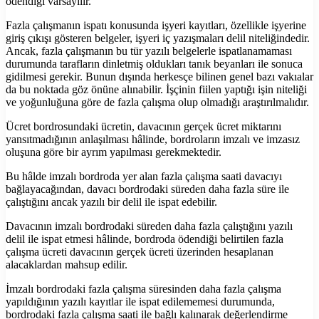
ödendiği varsayılır.
Fazla çalışmanın ispatı konusunda işyeri kayıtları, özellikle işyerine
giriş çıkışı gösteren belgeler, işyeri iç yazışmaları delil niteliğindedir.
Ancak, fazla çalışmanın bu tür yazılı belgelerle ispatlanamaması
durumunda tarafların dinletmiş oldukları tanık beyanları ile sonuca
gidilmesi gerekir. Bunun dışında herkesçe bilinen genel bazı vakıalar
da bu noktada göz önüne alınabilir. İşçinin fiilen yaptığı işin niteliği
ve yoğunluğuna göre de fazla çalışma olup olmadığı araştırılmalıdır.
Ücret bordrosundaki ücretin, davacının gerçek ücret miktarını
yansıtmadığının anlaşılması hâlinde, bordroların imzalı ve imzasız
oluşuna göre bir ayrım yapılması gerekmektedir.
Bu hâlde imzalı bordroda yer alan fazla çalışma saati davacıyı
bağlayacağından, davacı bordrodaki süreden daha fazla süre ile
çalıştığını ancak yazılı bir delil ile ispat edebilir.
Davacının imzalı bordrodaki süreden daha fazla çalıştığını yazılı
delil ile ispat etmesi hâlinde, bordroda ödendiği belirtilen fazla
çalışma ücreti davacının gerçek ücreti üzerinden hesaplanan
alacaklardan mahsup edilir.
İmzalı bordrodaki fazla çalışma süresinden daha fazla çalışma
yapıldığının yazılı kayıtlar ile ispat edilememesi durumunda,
bordrodaki fazla çalışma saati ile bağlı kalınarak değerlendirme