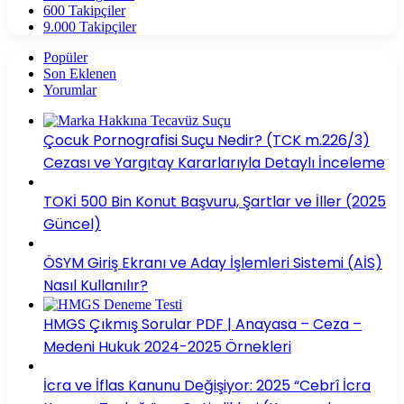
600
Takipçiler
9.000
Takipçiler
Popüler
Son Eklenen
Yorumlar
Çocuk Pornografisi Suçu Nedir? (TCK m.226/3)
Cezası ve Yargıtay Kararlarıyla Detaylı İnceleme
TOKİ 500 Bin Konut Başvuru, Şartlar ve İller (2025
Güncel)
ÖSYM Giriş Ekranı ve Aday İşlemleri Sistemi (AİS)
Nasıl Kullanılır?
HMGS Çıkmış Sorular PDF | Anayasa – Ceza –
Medeni Hukuk 2024-2025 Örnekleri
İcra ve İflas Kanunu Değişiyor: 2025 “Cebrî İcra