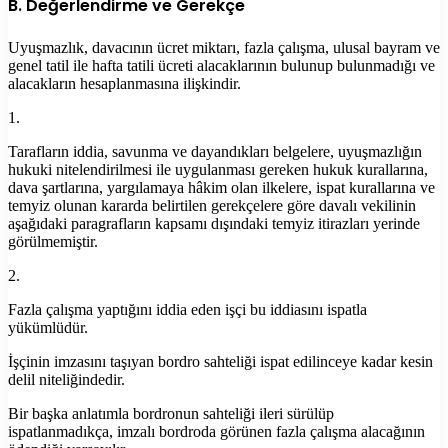
B. Değerlendirme ve Gerekçe
Uyuşmazlık, davacının ücret miktarı, fazla çalışma, ulusal bayram ve
genel tatil ile hafta tatili ücreti alacaklarının bulunup bulunmadığı ve
alacakların hesaplanmasına ilişkindir.
1.
Tarafların iddia, savunma ve dayandıkları belgelere, uyuşmazlığın
hukuki nitelendirilmesi ile uygulanması gereken hukuk kurallarına,
dava şartlarına, yargılamaya hâkim olan ilkelere, ispat kurallarına ve
temyiz olunan kararda belirtilen gerekçelere göre davalı vekilinin
aşağıdaki paragrafların kapsamı dışındaki temyiz itirazları yerinde
görülmemiştir.
2.
Fazla çalışma yaptığını iddia eden işçi bu iddiasını ispatla
yükümlüdür.
İşçinin imzasını taşıyan bordro sahteliği ispat edilinceye kadar kesin
delil niteliğindedir.
Bir başka anlatımla bordronun sahteliği ileri sürülüp
ispatlanmadıkça, imzalı bordroda görünen fazla çalışma alacağının