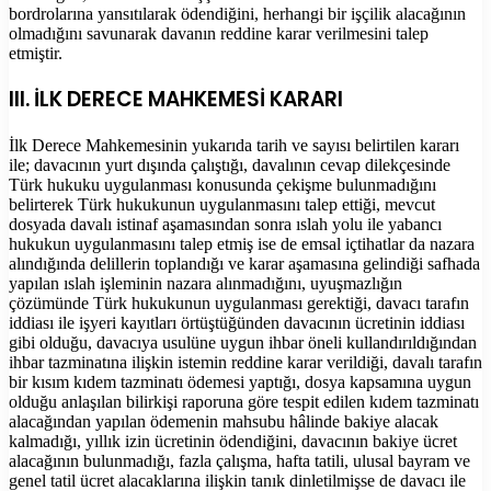
bordrolarına yansıtılarak ödendiğini, herhangi bir işçilik alacağının
olmadığını savunarak davanın reddine karar verilmesini talep
etmiştir.
III. İLK DERECE MAHKEMESİ KARARI
İlk Derece Mahkemesinin yukarıda tarih ve sayısı belirtilen kararı
ile; davacının yurt dışında çalıştığı, davalının cevap dilekçesinde
Türk hukuku uygulanması konusunda çekişme bulunmadığını
belirterek Türk hukukunun uygulanmasını talep ettiği, mevcut
dosyada davalı istinaf aşamasından sonra ıslah yolu ile yabancı
hukukun uygulanmasını talep etmiş ise de emsal içtihatlar da nazara
alındığında delillerin toplandığı ve karar aşamasına gelindiği safhada
yapılan ıslah işleminin nazara alınmadığını, uyuşmazlığın
çözümünde Türk hukukunun uygulanması gerektiği, davacı tarafın
iddiası ile işyeri kayıtları örtüştüğünden davacının ücretinin iddiası
gibi olduğu, davacıya usulüne uygun ihbar öneli kullandırıldığından
ihbar tazminatına ilişkin istemin reddine karar verildiği, davalı tarafın
bir kısım kıdem tazminatı ödemesi yaptığı, dosya kapsamına uygun
olduğu anlaşılan bilirkişi raporuna göre tespit edilen kıdem tazminatı
alacağından yapılan ödemenin mahsubu hâlinde bakiye alacak
kalmadığı, yıllık izin ücretinin ödendiğini, davacının bakiye ücret
alacağının bulunmadığı, fazla çalışma, hafta tatili, ulusal bayram ve
genel tatil ücret alacaklarına ilişkin tanık dinletilmişse de davacı ile