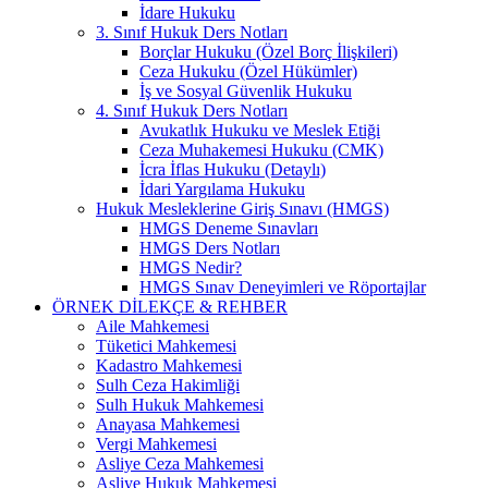
İdare Hukuku
3. Sınıf Hukuk Ders Notları
Borçlar Hukuku (Özel Borç İlişkileri)
Ceza Hukuku (Özel Hükümler)
İş ve Sosyal Güvenlik Hukuku
4. Sınıf Hukuk Ders Notları
Avukatlık Hukuku ve Meslek Etiği
Ceza Muhakemesi Hukuku (CMK)
İcra İflas Hukuku (Detaylı)
İdari Yargılama Hukuku
Hukuk Mesleklerine Giriş Sınavı (HMGS)
HMGS Deneme Sınavları
HMGS Ders Notları
HMGS Nedir?
HMGS Sınav Deneyimleri ve Röportajlar
ÖRNEK DILEKÇE & REHBER
Aile Mahkemesi
Tüketici Mahkemesi
Kadastro Mahkemesi
Sulh Ceza Hakimliği
Sulh Hukuk Mahkemesi
Anayasa Mahkemesi
Vergi Mahkemesi
Asliye Ceza Mahkemesi
Asliye Hukuk Mahkemesi