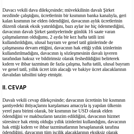
Davacı vekili dava dilekçesinde; müvekkilinin davalı Şirket
nezdinde çalıştığını, ücretlerinin bir kısmının banka kanalıyla, geri
kalan kısmının ise elden ödendiğini, davacının aylık ücretlerinin
düzenli olarak eksik yatırıldığını, bazı aylar ise hiç ödenmediğini,
davacının davalı Şirket şantiyelerinde günlük 16 saate varan
çalışmalarının olduğunu, 2 ayda bir kez hafta tatili izni
kullandırıldığını, ulusal bayram ve genel tatil günlerinde de
çalışmasına devam ettiğini, davacının hak ettiği yıllık izinlerinin
kullandırılmadığını, davacının iş sözleşmesinin davalı işveren
tarafından haksız ve bildirimsiz olarak feshedildiğini belirterek
kıdem ve ihbar tazminatı ile fazla çalışma, hafta tatili, ulusal bayram
ve genel tatil, yıllık ücret izin alacağı ve bakiye ücret alacaklarının
davalıdan tahsilini talep etmiştir.
II. CEVAP
Davalı vekili cevap dilekçesinde; davacının ücretinin bir kısmının
şantiyedeki ihtiyaçlarını karşılaması amacıyla iş yapılan ülkenin
yerel para birimi olarak, bir kısmının ise USD olarak elden
ödendiğini ve makbuzların tanzim edildiğini, davacının hizmet
süresince hak etmiş olduğu yıllık izinlerini kullandığını, davacının
hak ettiği kıdem ve ihbar tazminatlarının hesaplanarak tarafına
ödendiğini, davacının tüm işçilik alacaklarının eksiksiz olarak