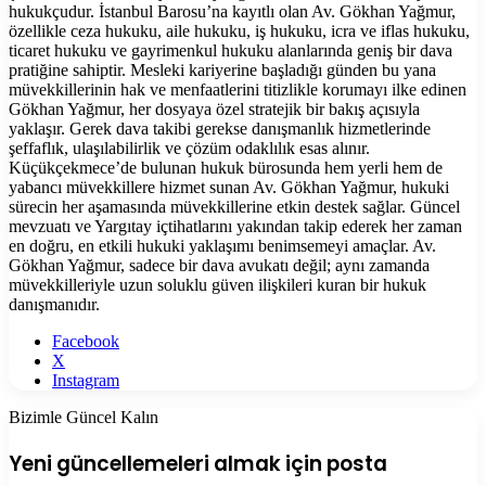
hukukçudur. İstanbul Barosu’na kayıtlı olan Av. Gökhan Yağmur,
özellikle ceza hukuku, aile hukuku, iş hukuku, icra ve iflas hukuku,
ticaret hukuku ve gayrimenkul hukuku alanlarında geniş bir dava
pratiğine sahiptir. Mesleki kariyerine başladığı günden bu yana
müvekkillerinin hak ve menfaatlerini titizlikle korumayı ilke edinen
Gökhan Yağmur, her dosyaya özel stratejik bir bakış açısıyla
yaklaşır. Gerek dava takibi gerekse danışmanlık hizmetlerinde
şeffaflık, ulaşılabilirlik ve çözüm odaklılık esas alınır.
Küçükçekmece’de bulunan hukuk bürosunda hem yerli hem de
yabancı müvekkillere hizmet sunan Av. Gökhan Yağmur, hukuki
sürecin her aşamasında müvekkillerine etkin destek sağlar. Güncel
mevzuatı ve Yargıtay içtihatlarını yakından takip ederek her zaman
en doğru, en etkili hukuki yaklaşımı benimsemeyi amaçlar. Av.
Gökhan Yağmur, sadece bir dava avukatı değil; aynı zamanda
müvekkilleriyle uzun soluklu güven ilişkileri kuran bir hukuk
danışmanıdır.
Facebook
X
Instagram
Bizimle Güncel Kalın
Yeni güncellemeleri almak için posta