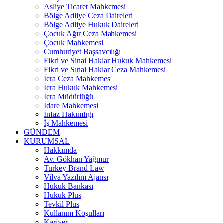
Asliye Ticaret Mahkemesi
Bölge Adliye Ceza Daireleri
Bölge Adliye Hukuk Daireleri
Çocuk Ağır Ceza Mahkemesi
Çocuk Mahkemesi
Cumhuriyet Başsavcılığı
Fikri ve Sinai Haklar Hukuk Mahkemesi
Fikri ve Sınai Haklar Ceza Mahkemesi
İcra Ceza Mahkemesi
İcra Hukuk Mahkemesi
İcra Müdürlüğü
İdare Mahkemesi
İnfaz Hakimliği
İş Mahkemesi
GÜNDEM
KURUMSAL
Hakkımda
Av. Gökhan Yağmur
Turkey Brand Law
Vilva Yazılım Ajansı
Hukuk Bankası
Hukuk Plus
Tevkil Plus
Kullanım Koşulları
Kariyer