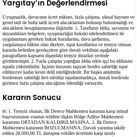
Yargıtay’ın Değerlendirmesi
Uyuşmazlık, davacının ücret miktarı, fazla çalışma, ulusal bayram ve
genel tatil ile hafta tatili ücreti alacaklarının bulunup bulunmadığı ve
alacakların hesaplanmasına ilişkindir. 1. Tarafların iddia, savunma ve
dayandıkları belgelere, uyuşmazlığın hukuki nitelendirilmesi ile
uygulanması gereken hukuk kurallarına, dava şartlarına,
yargılamaya hâkim olan ilkelere, ispat kurallarına ve temyiz olunan
kararda belirtilen gerekçelere göre davalı vekilinin aşağıdaki
paragrafların kapsamı dışındaki temyiz itirazları yerinde
görülmemiştir. 2. Fazla çalışma yaptığını iddia eden işçi bu iddiasını
ispatla yükümlüdür. İşçinin imzasını taşıyan bordro sahteliği ispat
edilinceye kadar kesin delil niteliğindedir. Bir başka anlatımla
bordronun sahteliği ileri sürülüp ispatlanmadıkça, imzalı bordroda
görünen fazla çalışma alacağının ödendiği varsayılır.
Kararın Sonucu
le; 1. Temyiz olunan, İlk Derece Mahkemesi kararına karşı istinaf
başvurusunun esastan reddine ilişkin Bölge Adliye Mahkemesi
kararının ORTADAN KALDIRILMASINA, 2. İlk Derece
Mahkemesi kararının BOZULMASINA, Davalı yararına takdir
edilen 28.000,00 TL duruşma vekâlet ücretinin karşı tarafa