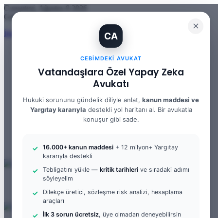
Cumartesi, Ağustos 8 2026
Güncel Makale
✕
İhtiyaç Nedeniyle Tahliye: 9. Hukuk Dairesi 2025/7083 K.
CA
CEBIMDEKI AVUKAT
Vatandaşlara Özel Yapay Zeka
Facebook
Avukatı
X
YouTube
Hukuki sorununu gündelik diliyle anlat,
kanun maddesi ve
Instagram
Yargıtay kararıyla
destekli yol haritanı al. Bir avukatla
WhatsApp
Kayıt Ol
konuşur gibi sade.
Rastgele Makale
Kenar Bölmesi
Arama yap ...
16.000+ kanun maddesi
+ 12 milyon+ Yargıtay
kararıyla destekli
Tebligatını yükle —
kritik tarihleri
ve sıradaki adımı
söyleyelim
Menü
Arama yap ...
Dilekçe üretici, sözleşme risk analizi, hesaplama
Kayıt Ol
araçları
İlk 3 sorun ücretsiz
, üye olmadan deneyebilirsin