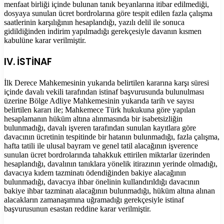
menfaat birliği içinde bulunan tanık beyanlarına itibar edilmediği,
dosyaya sunulan ücret bordrolarına göre tespit edilen fazla çalışma
saatlerinin karşılığının hesaplandığı, yazılı delil ile sonuca
gidildiğinden indirim yapılmadığı gerekçesiyle davanın kısmen
kabulüne karar verilmiştir.
IV. İSTİNAF
İlk Derece Mahkemesinin yukarıda belirtilen kararına karşı süresi
içinde davalı vekili tarafından istinaf başvurusunda bulunulması
üzerine Bölge Adliye Mahkemesinin yukarıda tarih ve sayısı
belirtilen kararı ile; Mahkemece Türk hukukuna göre yapılan
hesaplamanın hüküm altına alınmasında bir isabetsizliğin
bulunmadığı, davalı işveren tarafından sunulan kayıtlara göre
davacının ücretinin tespitinde bir hatanın bulunmadığı, fazla çalışma,
hafta tatili ile ulusal bayram ve genel tatil alacağının işverence
sunulan ücret bordrolarında tahakkuk ettirilen miktarlar üzerinden
hesaplandığı, davalının tanıklara yönelik itirazının yerinde olmadığı,
davacıya kıdem tazminatı ödendiğinden bakiye alacağının
bulunmadığı, davacıya ihbar önelinin kullandırıldığı davacının
bakiye ihbar tazminatı alacağının bulunmadığı, hüküm altına alınan
alacakların zamanaşımına uğramadığı gerekçesiyle istinaf
başvurusunun esastan reddine karar verilmiştir.