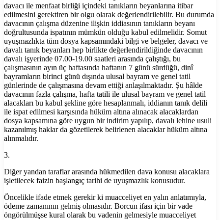
davacı ile menfaat birliği içindeki tanıkların beyanlarına itibar
edilmesini gerektiren bir olgu olarak değerlendirilebilir. Bu durumda
davacının çalışma düzenine ilişkin iddiasının tanıkların beyanı
doğrultusunda ispatının mümkün olduğu kabul edilmelidir. Somut
uyuşmazlıkta tüm dosya kapsamındaki bilgi ve belgeler, davacı ve
davalı tanık beyanları hep birlikte değerlendirildiğinde davacının
davalı işyerinde 07.00-19.00 saatleri arasında çalıştığı, bu
çalışmasının ayın üç haftasında haftanın 7 günü sürdüğü, dinî
bayramların birinci günü dışında ulusal bayram ve genel tatil
günlerinde de çalışmasına devam ettiği anlaşılmaktadır. Şu hâlde
davacının fazla çalışma, hafta tatili ile ulusal bayram ve genel tatil
alacakları bu kabul şekline göre hesaplanmalı, iddianın tanık delili
ile ispat edilmesi karşısında hüküm altına alınacak alacaklardan
dosya kapsamına göre uygun bir indirim yapılıp, davalı lehine usuli
kazanılmış haklar da gözetilerek belirlenen alacaklar hüküm altına
alınmalıdır.
3.
Diğer yandan taraflar arasında hükmedilen dava konusu alacaklara
işletilecek faizin başlangıç tarihi de uyuşmazlık konusudur.
Öncelikle ifade etmek gerekir ki muacceliyet en yalın anlatımıyla,
ödeme zamanının gelmiş olmasıdır. Borcun ifası için bir vade
öngörülmüşse kural olarak bu vadenin gelmesiyle muacceliyet