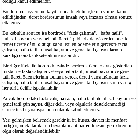
olduğu kabul edilmelidir.
Bu durumda işverenin kayıtlarında hileli bir işlemin varlığı kabul
edildiğinden, ücret bordrosunun imzalı veya imzasız olması sonucu
etkilemez.
Bu kabulün sonucu ise bordroda "fazla çalışma", "hafta tatili",
"ulusal bayram ve genel tatil ücreti" gibi adlarla gösterilen ancak
temel ücrete dâhil olduğu kabul edilen ödemelerin gerçekte fazla
çalışma, hafta tatili, ulusal bayram ve genel tatil çalışmalarının
karşılığı olarak dikkate alınmamalarıdır.
Bir diğer ifade ile bordro hilesinde bordroda ücret olarak gösterilen
miktar ile fazla çalışma ve/veya hafta tatili, ulusal bayram ve genel
tatil ücreti ödemelerinin toplamı gerçek ücreti yansıttığından fazla
çalışma, hafta tatili, ulusal bayram ve genel tatil çalışmasının varlığı
her türlü delille ispatlanabilir.
Ancak bordrodaki fazla çalışma saati, hafta tatili ile ulusal bayram ve
genel tatil gün sayısı, diğer delil veya olgularla desteklenmediği
sürece tek başına ispat aracı olarak kabul edilemez.
Yeri gelmişken belirtmek gerekir ki bu husus, davacı ile menfaat
birliği içindeki tanıkların beyanlarına itibar edilmesini gerektiren bir
olgu olarak değerlendirilebilir.