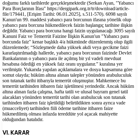
doğumu farklı tarihlerde gerçekleşmektedir (Serkan Ayan, "Yabancı
Para Borçlarının İfası" https://dergipark.org.tr/tr/download/article-
file/179441, [Erişim Tarihi: 06.01.2025], s.511-570). 6098 sayılı
Kanun'un 99. maddesi yabancı para borcunun ifasına yönelik olup
yabancı para borcuna hükmedilecek faizin başlangıç tarihine ilişkin
değildir. Yabancı para borcuna hangi faizin uygulanacağı 3095 sayılı
Kanuni Faiz ve Temerrüt Faizine İlişkin Kanun'un "Yabancı para
borcunda faiz" kenar başlıklı 4/a hükmünde düzenlenmiş olup ilgili
düzenlemede; “Sözleşmede daha yüksek akdi veya gecikme faizi
kararlaştırılmadığı hallerde, yabancı para borcunun faizinde Devlet
Bankalarının o yabancı para ile açılmış bir yıl vadeli mevduat
hesabına ödediği en yüksek faiz oranı uygulanır.” kuralına yer
verilmiştir. Yukarıda yapılan açıklamalara ve dosya kapsamına göre
somut olayda; hüküm altına alınan talepler yönünden arabuluculuk
son tutanak tarihi itibarıyla temerrüt oluşmuştur. Mahkemece bu
temerrüt tarihinden itibaren faiz işletilmesi yerindedir. Ancak hüküm
altına alınan fazla çalışma, hafta tatili ve ulusal bayram genel tatil
alacakları yönünden temerrüt tarihi olan arabulucuk son tutanak
tarihinden itibaren faiz işletildiği belirtildikten sonra ayrıca vade
(muacceliyet) tarihinden fiili ödeme tarihine itibaren faize
hükmedilmiş olması infazda tereddüte yol açacak mahiyette
olduğundan hatalıdır.
VI. KARAR