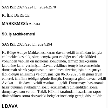
SAYISI:
2024/2224 E., 2024/2570
K. İLK DERECE
MAHKEMESİ:
Ankara
58. İş Mahkemesi
SAYISI:
2023/226 E., 2024/294
K. Bölge Adliye Mahkemesi kararı davalı vekili tarafından temyiz
edilmekle; kesinlik, süre, temyiz şartı ve diğer usul eksiklikleri
yönünden yapılan ön inceleme sonucunda, temyiz dilekçesinin
kabulüne karar verilmiştir. Davalı vekilince temyiz incelemesinin
duruşmalı olarak yapılmasının istenilmesi üzerine, işin duruşmaya
tâbi olduğu anlaşılmış ve duruşma için 06.05.2025 Salı günü tayin
edilerek taraflara tebligat gönderilmiştir. Duruşma günü davacı vekili
Avukat … ile davalı vekili Avukat … geldi. Duruşmaya başlanarak
hazır bulunan avukatların sözlü açıklamaları dinlendikten sonra
duruşmaya son verildi. Tetkik Hâkimi tarafından hazırlanan rapor
dinlendikten sonra dosyadaki belgeler incelenip gereği düşünüldü:
I. DAVA