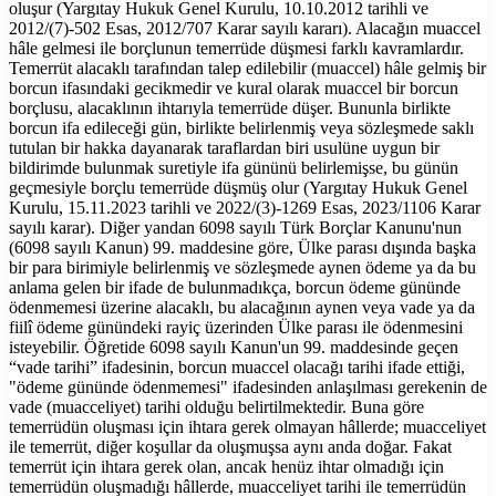
oluşur (Yargıtay Hukuk Genel Kurulu, 10.10.2012 tarihli ve
2012/(7)-502 Esas, 2012/707 Karar sayılı kararı). Alacağın muaccel
hâle gelmesi ile borçlunun temerrüde düşmesi farklı kavramlardır.
Temerrüt alacaklı tarafından talep edilebilir (muaccel) hâle gelmiş bir
borcun ifasındaki gecikmedir ve kural olarak muaccel bir borcun
borçlusu, alacaklının ihtarıyla temerrüde düşer. Bununla birlikte
borcun ifa edileceği gün, birlikte belirlenmiş veya sözleşmede saklı
tutulan bir hakka dayanarak taraflardan biri usulüne uygun bir
bildirimde bulunmak suretiyle ifa gününü belirlemişse, bu günün
geçmesiyle borçlu temerrüde düşmüş olur (Yargıtay Hukuk Genel
Kurulu, 15.11.2023 tarihli ve 2022/(3)-1269 Esas, 2023/1106 Karar
sayılı karar). Diğer yandan 6098 sayılı Türk Borçlar Kanunu'nun
(6098 sayılı Kanun) 99. maddesine göre, Ülke parası dışında başka
bir para birimiyle belirlenmiş ve sözleşmede aynen ödeme ya da bu
anlama gelen bir ifade de bulunmadıkça, borcun ödeme gününde
ödenmemesi üzerine alacaklı, bu alacağının aynen veya vade ya da
fiilî ödeme günündeki rayiç üzerinden Ülke parası ile ödenmesini
isteyebilir. Öğretide 6098 sayılı Kanun'un 99. maddesinde geçen
“vade tarihi” ifadesinin, borcun muaccel olacağı tarihi ifade ettiği,
"ödeme gününde ödenmemesi" ifadesinden anlaşılması gerekenin de
vade (muacceliyet) tarihi olduğu belirtilmektedir. Buna göre
temerrüdün oluşması için ihtara gerek olmayan hâllerde; muacceliyet
ile temerrüt, diğer koşullar da oluşmuşsa aynı anda doğar. Fakat
temerrüt için ihtara gerek olan, ancak henüz ihtar olmadığı için
temerrüdün oluşmadığı hâllerde, muacceliyet tarihi ile temerrüdün