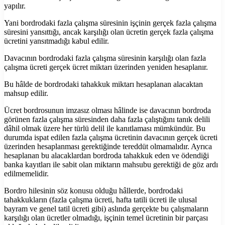
yapılır.
Yani bordrodaki fazla çalışma süresinin işçinin gerçek fazla çalışma
süresini yansıttığı, ancak karşılığı olan ücretin gerçek fazla çalışma
ücretini yansıtmadığı kabul edilir.
Davacının bordrodaki fazla çalışma süresinin karşılığı olan fazla
çalışma ücreti gerçek ücret miktarı üzerinden yeniden hesaplanır.
Bu hâlde de bordrodaki tahakkuk miktarı hesaplanan alacaktan
mahsup edilir.
Ücret bordrosunun imzasız olması hâlinde ise davacının bordroda
görünen fazla çalışma süresinden daha fazla çalıştığını tanık delili
dâhil olmak üzere her türlü delil ile kanıtlaması mümkündür. Bu
durumda ispat edilen fazla çalışma ücretinin davacının gerçek ücreti
üzerinden hesaplanması gerektiğinde tereddüt olmamalıdır. Ayrıca
hesaplanan bu alacaklardan bordroda tahakkuk eden ve ödendiği
banka kayıtları ile sabit olan miktarın mahsubu gerektiği de göz ardı
edilmemelidir.
Bordro hilesinin söz konusu olduğu hâllerde, bordrodaki
tahakkukların (fazla çalışma ücreti, hafta tatili ücreti ile ulusal
bayram ve genel tatil ücreti gibi) aslında gerçekte bu çalışmaların
karşılığı olan ücretler olmadığı, işçinin temel ücretinin bir parçası