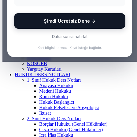
ANASAYFA
BILGI BANKASI
Borçlar Hukuku
Ceza Hukuku
Şimdi Ücretsiz Dene →
Gayrimenkul Hukuku
Medeni Hukuku
Tazminat Hukuku
Daha sonra hatırlat
İcra Hukuku
Vergi & İdare Hukuku
Kart bilgisi sormaz. Kayıt isteğe bağlıdır.
Hap Bilgi
Frenchasıng
KOSGEB
Yargıtay Kararları
HUKUK DERS NOTLARI
1. Sınıf Hukuk Ders Notları
Anayasa Hukuku
Medeni Hukuku
Roma Hukuku
Hukuk Başlangıcı
Hukuk Felsefesi ve Sosyolojisi
İktisat
2. Sınıf Hukuk Ders Notları
Borçlar Hukuku (Genel Hükümler)
Ceza Hukuku (Genel Hükümler)
İcra İflas Hukuku