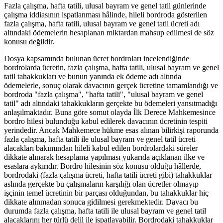
Fazla çalışma, hafta tatili, ulusal bayram ve genel tatil günlerinde
çalışma iddiasının ispatlanması hâlinde, hileli bordroda gösterilen
fazla çalışma, hafta tatili, ulusal bayram ve genel tatil ücreti adı
altındaki ödemelerin hesaplanan miktardan mahsup edilmesi de söz
konusu değildir.
Dosya kapsamında bulunan ücret bordroları incelendiğinde
bordrolarda ücretin, fazla çalışma, hafta tatili, ulusal bayram ve genel
tatil tahakkukları ve bunun yanında ek ödeme adı altında
ödemelerle, sonuç olarak davacının gerçek ücretine tamamlandığı ve
bordroda "fazla çalışma", "hafta tatili", "ulusal bayram ve genel
tatil" adı altındaki tahakkukların gerçekte bu ödemeleri yansıtmadığı
anlaşılmaktadır. Buna göre somut olayda İlk Derece Mahkemesince
bordro hilesi bulunduğu kabul edilerek davacının ücretinin tespiti
yerindedir. Ancak Mahkemece hükme esas alınan bilirkişi raporunda
fazla çalışma, hafta tatili ile ulusal bayram ve genel tatil ücreti
alacakları bakımından hileli kabul edilen bordrolardaki süreler
dikkate alınarak hesaplama yapılması yukarıda açıklanan ilke ve
esaslara aykırıdır. Bordro hilesinin söz konusu olduğu hâllerde,
bordrodaki (fazla çalışma ücreti, hafta tatili ücreti gibi) tahakkuklar
aslında gerçekte bu çalışmaların karşılığı olan ücretler olmayıp
işçinin temel ücretinin bir parçası olduğundan, bu tahakkuklar hiç
dikkate alınmadan sonuca gidilmesi gerekmektedir. Davacı bu
durumda fazla çalışma, hafta tatili ile ulusal bayram ve genel tatil
alacaklarını her türlü delil ile ispatlayabilir. Bordrodaki tahakkuklar