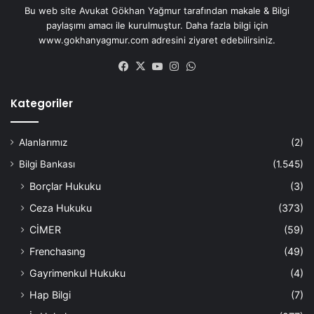
Bu web site Avukat Gökhan Yağmur tarafından makale & Bilgi
paylaşımı amacı ile kurulmuştur. Daha fazla bilgi için
www.gokhanyagmur.com adresini ziyaret edebilirsiniz.
Facebook
X
YouTube
Instagram
WhatsApp
Kategoriler
Alanlarımız
(2)
Bilgi Bankası
(1.545)
Borçlar Hukuku
(3)
Ceza Hukuku
(373)
CİMER
(59)
Frenchasıng
(49)
Gayrimenkul Hukuku
(4)
Hap Bilgi
(7)