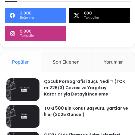
3.000
600
Beğeniler
Takipçiler
9.000
Takipçiler
Popüler
Son Eklenen
Yorumlar
Çocuk Pornografisi Suçu Nedir? (TCK
m.226/3) Cezası ve Yargıtay
Kararlarıyla Detaylı İnceleme
TOKİ 500 Bin Konut Başvuru, Şartlar ve
İller (2025 Güncel)
ÖSYM Giriş Ekranı ve Aday İşlemleri