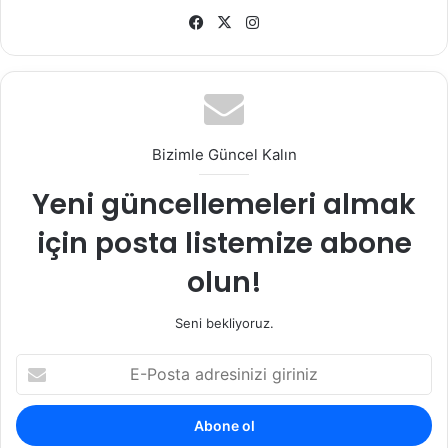
Fa
X
Ins
ce
tag
bo
ra
ok
m
Bizimle Güncel Kalın
Yeni güncellemeleri almak
için posta listemize abone
olun!
Seni bekliyoruz.
E
-
P
o
s