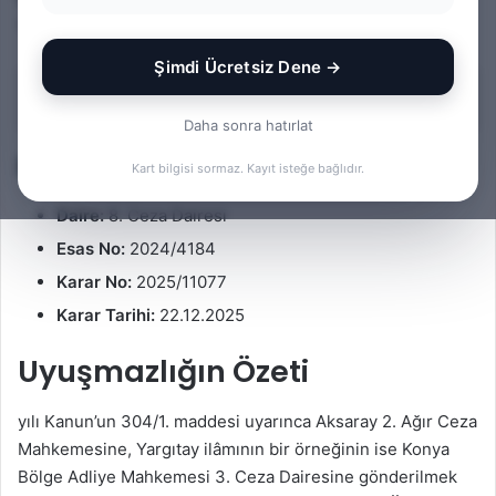
l
r
Yargıtay kararı kısa notlar halinde incelenmektedir.
l
e
o
-
Şimdi Ücretsiz Dene →
w
p
İçindekiler
o
o
Daha sonra hatırlat
n
s
Karar Bilgileri
X
t
Kart bilgisi sormaz. Kayıt isteğe bağlıdır.
a
Daire:
8. Ceza Dairesi
g
ö
Esas No:
2024/4184
n
Karar No:
2025/11077
d
Karar Tarihi:
22.12.2025
e
r
Uyuşmazlığın Özeti
m
e
yılı Kanun’un 304/1. maddesi uyarınca Aksaray 2. Ağır Ceza
k
Mahkemesine, Yargıtay ilâmının bir örneğinin ise Konya
Bölge Adliye Mahkemesi 3. Ceza Dairesine gönderilmek