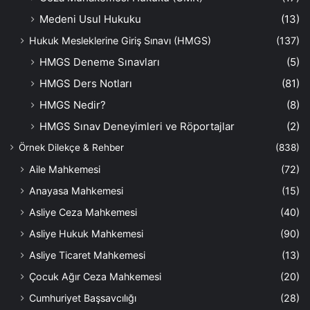
Medeni Usul Hukuku
(13)
Hukuk Mesleklerine Giriş Sınavı (HMGS)
(137)
HMGS Deneme Sınavları
(5)
HMGS Ders Notları
(81)
HMGS Nedir?
(8)
HMGS Sınav Deneyimleri ve Röportajlar
(2)
Örnek Dilekçe & Rehber
(838)
Aile Mahkemesi
(72)
Anayasa Mahkemesi
(15)
Asliye Ceza Mahkemesi
(40)
Asliye Hukuk Mahkemesi
(90)
Asliye Ticaret Mahkemesi
(13)
Çocuk Ağır Ceza Mahkemesi
(20)
Cumhuriyet Başsavcılığı
(28)