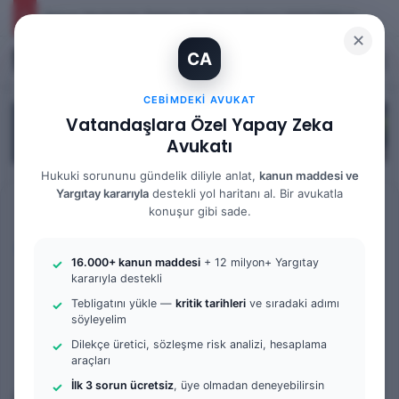
Yargıtay Kararı İncelemesi ve Tanık Beyanları: 9. Hukuk Dairesi 2025/7089 K.
✕
CA
Kayıt Ol
Arama 
M
CEBIMDEKI AVUKAT
Vatandaşlara Özel Yapay Zeka
Avukatı
Hukuki sorununu gündelik diliyle anlat,
kanun maddesi ve
Yargıtay kararıyla
destekli yol haritanı al. Bir avukatla
Anasayfa
/
Bilgi Bankası
/
Yargıtay Kararları
konuşur gibi sade.
Yargıtay Kararları
16.000+ kanun maddesi
+ 12 milyon+ Yargıtay
Yargıtay Kararı İncelemesi:
kararıyla destekli
Tebligatını yükle —
kritik tarihleri
ve sıradaki adımı
8. Ceza Dairesi 2025/11077 K.
söyleyelim
Dilekçe üretici, sözleşme risk analizi, hesaplama
Av. Gökhan Yağmur
F
B
0
75
4 dakika okuma süresi
araçları
o
i
İlk 3 sorun ücretsiz
, üye olmadan deneyebilirsin
Bu yazıda yargıtay kararı i̇ncelemesi konusuna ilişkin bir