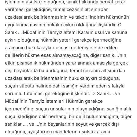
işleminin usulsüz olduğuna, sanık hakkında beraat kararı
verilmesi gerektiğine, temel cezanın alt sınırdan
uzaklaşılarak belirlenmesinin ve takdiri indirim hükmünün
uygulanmamasının hukuka aykırı olduğuna ilişkindir. C.
Sanık … Müdafiinin Temyiz İstemi Kararın usul ve kanuna
aykırı olduğuna, hükmün yeterli gerekçe içermediğine,
aramanın hukuka aykırı olması nedeniyle elde edilen
delillerin hükme esas alınamayacağına, diğer sanık …'nın
etkin pişmanlık hükmünden yararlanmak amacıyla gerçek
dışı beyanlarda bulunduğuna, temel cezanın alt sınırdan
uzaklaşılarak belirlenmesinin hukuka aykırı olduğuna,
suçun sübutu halinde dahi sanığın yardım eden sıfatıyla
sorumlu tutulması gerektiğine ilişkindir. D. Sanık … ve
Müdafiinin Temyiz İstemleri Hükmün gerekçe
içermediğine, suçun unsularının oluşmadığına, sanığın atılı
suçu işlediğine dair herhangi bir delil bulunmadığına, diğer
sanıklar …. ve …'nın beyanlarının soyut ve gerçek dışı
olduğuna, uyuşturucu maddelerin usulsüz arama