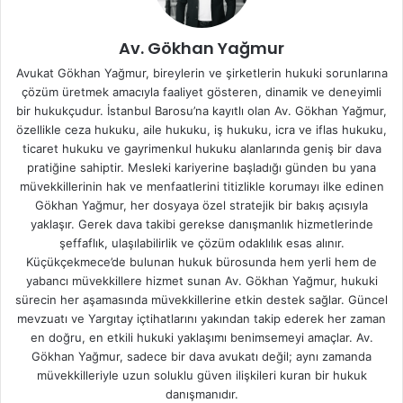
Av. Gökhan Yağmur
Avukat Gökhan Yağmur, bireylerin ve şirketlerin hukuki sorunlarına
çözüm üretmek amacıyla faaliyet gösteren, dinamik ve deneyimli
bir hukukçudur. İstanbul Barosu’na kayıtlı olan Av. Gökhan Yağmur,
özellikle ceza hukuku, aile hukuku, iş hukuku, icra ve iflas hukuku,
ticaret hukuku ve gayrimenkul hukuku alanlarında geniş bir dava
pratiğine sahiptir. Mesleki kariyerine başladığı günden bu yana
müvekkillerinin hak ve menfaatlerini titizlikle korumayı ilke edinen
Gökhan Yağmur, her dosyaya özel stratejik bir bakış açısıyla
yaklaşır. Gerek dava takibi gerekse danışmanlık hizmetlerinde
şeffaflık, ulaşılabilirlik ve çözüm odaklılık esas alınır.
Küçükçekmece’de bulunan hukuk bürosunda hem yerli hem de
yabancı müvekkillere hizmet sunan Av. Gökhan Yağmur, hukuki
sürecin her aşamasında müvekkillerine etkin destek sağlar. Güncel
mevzuatı ve Yargıtay içtihatlarını yakından takip ederek her zaman
en doğru, en etkili hukuki yaklaşımı benimsemeyi amaçlar. Av.
Gökhan Yağmur, sadece bir dava avukatı değil; aynı zamanda
müvekkilleriyle uzun soluklu güven ilişkileri kuran bir hukuk
danışmanıdır.