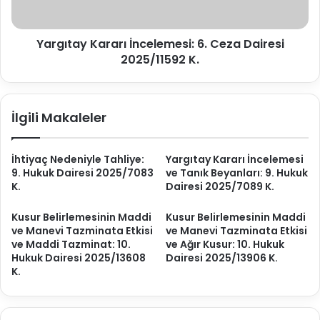
e
y
m
K
e
Yargıtay Kararı İncelemesi: 6. Ceza Dairesi
a
s
2025/11592 K.
r
i
a
v
r
e
ı
İlgili Makaleler
E
İ
k
n
s
c
İhtiyaç Nedeniyle Tahliye:
Yargıtay Kararı İncelemesi
i
e
9. Hukuk Dairesi 2025/7083
ve Tanık Beyanları: 9. Hukuk
k
l
K.
Dairesi 2025/7089 K.
İ
e
n
m
Kusur Belirlemesinin Maddi
Kusur Belirlemesinin Maddi
c
e
ve Manevi Tazminata Etkisi
ve Manevi Tazminata Etkisi
e
s
ve Maddi Tazminat: 10.
ve Ağır Kusur: 10. Hukuk
l
i
Hukuk Dairesi 2025/13608
Dairesi 2025/13906 K.
e
:
K.
m
6
e
.
:
C