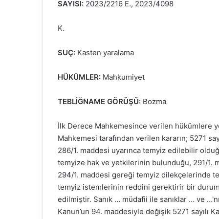
SAYISI:
2023/2216 E., 2023/4098
K.
SUÇ:
Kasten yaralama
HÜKÜMLER:
Mahkumiyet
TEBLİĞNAME GÖRÜŞÜ:
Bozma
İlk Derece Mahkemesince verilen hükümlere yön
Mahkemesi tarafından verilen kararın; 5271 sa
286/1. maddesi uyarınca temyiz edilebilir oldu
temyize hak ve yetkilerinin bulunduğu, 291/1. 
294/1. maddesi gereği temyiz dilekçelerinde te
temyiz istemlerinin reddini gerektirir bir dur
edilmiştir. Sanık … müdafii ile sanıklar … ve …'
Kanun’un 94. maddesiyle değişik 5271 sayılı K