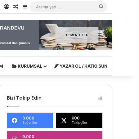
e
tagram
WhatsApp
Kayıt Ol
Rastgele Makale
Kenar Bölmesi
Arama
yap
...
M
KURUMSAL
YAZAR OL / KATKI SUN
Bizi Takip Edin
3.000
600
Beğeniler
Takipçiler
9.000