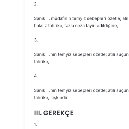
2.
Sanık … müdafinin temyiz sebepleri özetle; atıl
haksız tahrike, fazla ceza tayin edildiğine,
3.
Sanık …'nın temyiz sebepleri özetle; atılı suçun
tahrike,
4.
Sanık …'nın temyiz sebepleri özetle; atılı suçun
tahrike, ilişkindir.
III. GEREKÇE
1.