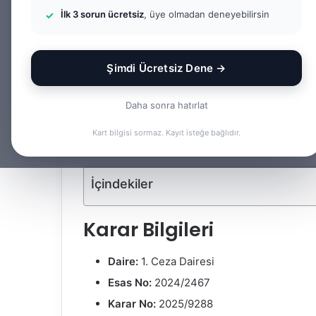
Dairesi 2025/92
İlk 3 sorun ücretsiz
, üye olmadan deneyebilirsin
Av. Gökhan Yağmur
F
B
o
i
Şimdi Ücretsiz Dene →
Facebook
X
LinkedIn
Tumblr
l
r
l
e
Daha sonra hatırlat
o
-
Bu yazıda yargıtay kararı i̇ncelemesi konusuna il
Kart bilgisi sormaz. Kayıt isteğe bağlıdır.
w
p
incelenmektedir.
o
o
n
s
İçindekiler
X
t
a
g
Karar Bilgileri
ö
n
Daire:
1. Ceza Dairesi
d
Esas No:
2024/2467
e
Karar No:
2025/9288
r