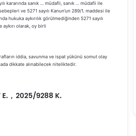
lı kararında sanık … müdafii, sanık … müdafii ile
sebepleri ve 5271 sayılı Kanun’un 289/1. maddesi ile
unda hukuka aykırılık görülmediğinden 5271 sayılı
ykırı olarak, oy birli
arafların iddia, savunma ve ispat yükünü somut olay
a dikkate alınabilecek niteliktedir.
E. , 2025/9288 K.