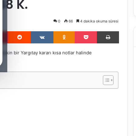
88 K.
0
66
4 dakika okuma süresi
Pinterest
Reddit
VKontakte
Odnoklassniki
Pocket
Yazdır
işkin bir Yargıtay kararı kısa notlar halinde