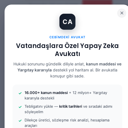
Perşembe, Ağustos 6 2026
Güncel Makale
✕
CA
CEBIMDEKI AVUKAT
Vatandaşlara Özel Yapay Zeka
Avukatı
ANASAYFA
BILGI BANKASI
HUKUK 
Hukuki sorununu gündelik diliyle anlat,
kanun maddesi ve
Yargıtay kararıyla
destekli yol haritanı al. Bir avukatla
konuşur gibi sade.
Anasayfa
/
Bilgi Bankası
/
Yargıtay Kararları
/
Yargıta
16.000+ kanun maddesi
+ 12 milyon+ Yargıtay
kararıyla destekli
Yargıtay Kararları
Tebligatını yükle —
kritik tarihleri
ve sıradaki adımı
Yargıtay Kararı 
söyleyelim
Dilekçe üretici, sözleşme risk analizi, hesaplama
araçları