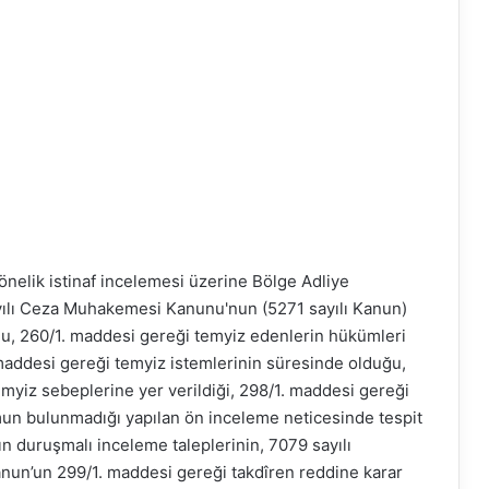
elik istinaf incelemesi üzerine Bölge Adliye
yılı Ceza Muhakemesi Kanunu'nun (5271 sayılı Kanun)
ğu, 260/1. maddesi gereği temyiz edenlerin hükümleri
maddesi gereği temyiz istemlerinin süresinde olduğu,
myiz sebeplerine yer verildiği, 298/1. maddesi gereği
umun bulunmadığı yapılan ön inceleme neticesinde tespit
nın duruşmalı inceleme taleplerinin, 7079 sayılı
anun’un 299/1. maddesi gereği takdîren reddine karar