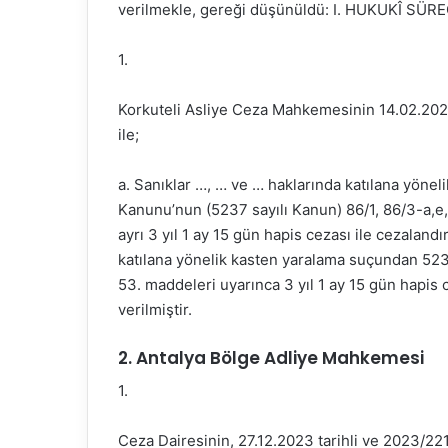
verilmekle, gereği düşünüldü: I. HUKUKÎ SÜR
1.
Korkuteli Asliye Ceza Mahkemesinin 14.02.2023 
ile;
a. Sanıklar …, … ve … haklarında katılana yöne
Kanunu’nun (5237 sayılı Kanun) 86/1, 86/3-a,e, 
ayrı 3 yıl 1 ay 15 gün hapis cezası ile cezaland
katılana yönelik kasten yaralama suçundan 5237
53. maddeleri uyarınca 3 yıl 1 ay 15 gün hapis 
verilmiştir.
2. Antalya Bölge Adliye Mahkemesi
1.
Ceza Dairesinin, 27.12.2023 tarihli ve 2023/221