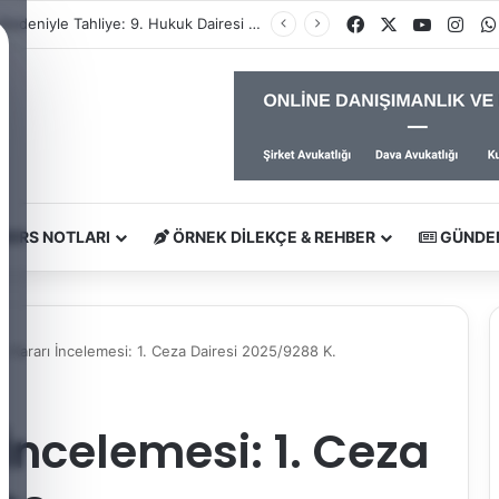
Facebook
X
YouTub
Ins
İhtiyaç Nedeniyle Tahliye: 9. Hukuk Dairesi 2025/7083 K.
DERS NOTLARI
ÖRNEK DILEKÇE & REHBER
GÜNDE
y Kararı İncelemesi: 1. Ceza Dairesi 2025/9288 K.
İncelemesi: 1. Ceza