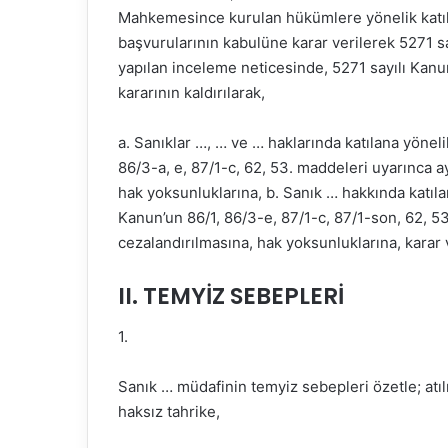
Mahkemesince kurulan hükümlere yönelik katılan 
başvurularının kabulüne karar verilerek 5271 
yapılan inceleme neticesinde, 5271 sayılı Kan
kararının kaldırılarak,
a. Sanıklar …, … ve … haklarında katılana yöne
86/3-a, e, 87/1-c, 62, 53. maddeleri uyarınca ayr
hak yoksunluklarına, b. Sanık … hakkında katıl
Kanun’un 86/1, 86/3-e, 87/1-c, 87/1-son, 62, 53
cezalandırılmasına, hak yoksunluklarına, karar v
II. TEMYİZ SEBEPLERİ
1.
Sanık … müdafinin temyiz sebepleri özetle; atıl
haksız tahrike,