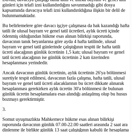
günleri için telafi izni kullandırdığını savunmadığı gibi dosya
kapsamında davacıya telafi izni kullandırıldığına ilişkin bir delil de
bulunmamaktadır.
Bu belirlemelere göre davacı işçiye çalışmasa da hak kazandığı hafta
tatili ile ulusal bayram ve genel tatil ücretleri, aylık ücreti içinde
ödenmiş olduğundan hükme esas alınan bilirkişi raporunda,
davacının tanık beyanlarına göre ayda 4 hafta tatilinde, ulusal
bayram ve genel tatil günlerinde çalıştığının tespiti ile hafta tatili
ücreti alacağının günlük ücretinin 1,5 katı; ulusal bayram ve genel
tatil ücreti alacağının ise günlük ücretinin 2 katı üzerinden
hesaplanması yerindedir.
Ancak davacının günlük ücretinin, aylık ücretinin 26'ya bölünmesi
suretiyle tespit edilmesi, davacının fazla çalışma, hafta tatili, ulusal
bayram ve genel tatil ücreti alacaklarının bu ücret dikkate alınarak
hesaplanması gerekirken aylık ücretin 30'a bölünmesi ile bulunan
günlük ücretin hesaplamalara esas alındığı anlaşılmış olup bu husus
bozmayı gerektirmiştir.
3.
Somut uyuşmazlıkta Mahkemece hükme esas alınan bilirkişi
raporunda davacının günlük 07.00-22.00 saatleri arasında 2 saat ara
dinlenme ile birlikte günlük 13 saat çalıştığının kabulü ile hesaplama