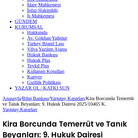
İdare Mahkemesi
İnfaz Hakimliği
İş Mahkemesi
GÜNDEM
KURUMSAL
Hakkımda
Av. Gökhan Yağmur
Turkey Brand Law
Vilva Yazılım Ajansı
Hukuk Bankası
Hukuk Plus
Tevkil Plus
Kullanım Koşulları
Kariyer
Gizlilik Politikası
YAZAR OL / KATKI SUN
Anasayfa
/
Bilgi Bankası
/
Yargıtay Kararları
/
Kira Borcunda Temerrüt
ve Tanık Beyanları: 9. Hukuk Dairesi 2025/10465 K.
Yargıtay Kararları
Kira Borcunda Temerrüt ve Tanık
Beyanları: 9. Hukuk Dairesi