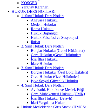
KOSGEB
Yargıtay Kararları
HUKUK DERS NOTLARI
1. Sınıf Hukuk Ders Notları
Anayasa Hukuku
Medeni Hukuku
Roma Hukuku
Hukuk Başlangıcı
Hukuk Felsefesi ve Sosyolojisi
İktisat
2. Sınıf Hukuk Ders Notları
Borçlar Hukuku (Genel Hükümler)
Ceza Hukuku (Genel Hükümler)
İcra İflas Hukuku
İdare Hukuku
3. Sınıf Hukuk Ders Notları
Borçlar Hukuku (Özel Borç İlişkileri)
Ceza Hukuku (Özel Hükümler)
İş ve Sosyal Güvenlik Hukuku
4. Sınıf Hukuk Ders Notları
Avukatlık Hukuku ve Meslek Etiği
Ceza Muhakemesi Hukuku (CMK)
İcra İflas Hukuku (Detaylı)
İdari Yargılama Hukuku
Hukuk Mesleklerine Giriş Sınavı (HMGS)