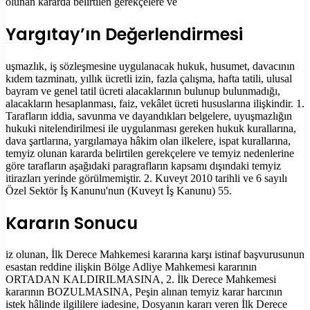
olunan kararda belirtilen gerekçelere ve
Yargıtay’ın Değerlendirmesi
uşmazlık, iş sözleşmesine uygulanacak hukuk, husumet, davacının
kıdem tazminatı, yıllık ücretli izin, fazla çalışma, hafta tatili, ulusal
bayram ve genel tatil ücreti alacaklarının bulunup bulunmadığı,
alacakların hesaplanması, faiz, vekâlet ücreti hususlarına ilişkindir. 1.
Tarafların iddia, savunma ve dayandıkları belgelere, uyuşmazlığın
hukuki nitelendirilmesi ile uygulanması gereken hukuk kurallarına,
dava şartlarına, yargılamaya hâkim olan ilkelere, ispat kurallarına,
temyiz olunan kararda belirtilen gerekçelere ve temyiz nedenlerine
göre tarafların aşağıdaki paragrafların kapsamı dışındaki temyiz
itirazları yerinde görülmemiştir. 2. Kuveyt 2010 tarihli ve 6 sayılı
Özel Sektör İş Kanunu'nun (Kuveyt İş Kanunu) 55.
Kararın Sonucu
iz olunan, İlk Derece Mahkemesi kararına karşı istinaf başvurusunun
esastan reddine ilişkin Bölge Adliye Mahkemesi kararının
ORTADAN KALDIRILMASINA, 2. İlk Derece Mahkemesi
kararının BOZULMASINA, Peşin alınan temyiz karar harcının
istek hâlinde ilgililere iadesine, Dosyanın kararı veren İlk Derece