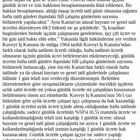
günlük ücret ve izin hakkının hesaplanmasında ihlal edilemez. Bu
hakkın hesaplanması, aldığı maaşı ücretli tatil günü olmasına rağmen
hafta tatili günleri dışındaki fiilî çalışma günlerinin sayısına
bölünerek yapılacaktır." Aynı Kanun'un ulusal bayram ve genel tatil
ücretini düzenleyen 68/2 hükmü ise şu şekildedir: "İş koşulları
bugünlerden birinde işçinin çalışmasını gerektirirse, işçi çift ücret ve
bir gün tatil hakkı elde eder." Yukarıda ilgili hükümlerine yer verilen
Kuveyt İş Kanunu ile mülga 1964 tarihli Kuveyt İş Kanunu'ndan
farklı olarak hafta tatilinin ücretli olduğu, hafta tatilinin ücretli
olmasının işçinin günlük ücret belirlemesini etkilemeyeceği, günlük
ücretin hafta tatili günleri dışındaki fiilî çalışma günlerinin sayısına
bölünerek bulunacağı, yine önceki Kanun'dan farklı olarak hafta
tatilinde ya da ulusal bayram ve genel tatil günlerinde çalışılması
hâlinde 1 gün telafi izni verileceği düzenlenmiştir. Belirtilen
düzenlemelere göre uyuşmazlıkların çözümünde öncelikle işçilerin
aylık sabit ücretle mi yoksa günlük ücretle mi çalıştıkları hususunun
belirlenmesi önem arz etmektedir. Kuveyt İş Kanunu'nun 56/1-(a)
hükmüne göre aylık ücretle çalışan işçi; çalışmasa da hak kazandığı
1 günlük ücretini aylık ücreti içinde almış olduğundan hafta tatilinde
çalıştığında, sadece günlük ücretinin %50'si (0,5) oranında ücrete ve
kullandırılmadığında telafi izni karşılığı 1 günlük ücrete; ulusal
bayram ve genel tatil günü çalıştığında ise ayrıca 1 günlük ücrete ve
kullandırılmadığında telafi izninin karşılığı 1 günlük ücrete hak
kazanacaktır. Günlük ücretle çalışan işçiye ise sadece yaptığı