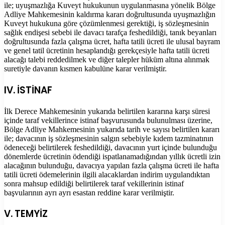
ile; uyuşmazlığa Kuveyt hukukunun uygulanmasına yönelik Bölge
Adliye Mahkemesinin kaldırma kararı doğrultusunda uyuşmazlığın
Kuveyt hukukuna göre çözümlenmesi gerektiği, iş sözleşmesinin
sağlık endişesi sebebi ile davacı tarafça feshedildiği, tanık beyanları
doğrultusunda fazla çalışma ücret, hafta tatili ücreti ile ulusal bayram
ve genel tatil ücretinin hesaplandığı gerekçesiyle hafta tatili ücreti
alacağı talebi reddedilmek ve diğer talepler hüküm altına alınmak
suretiyle davanın kısmen kabulüne karar verilmiştir.
IV. İSTİNAF
İlk Derece Mahkemesinin yukarıda belirtilen kararına karşı süresi
içinde taraf vekillerince istinaf başvurusunda bulunulması üzerine,
Bölge Adliye Mahkemesinin yukarıda tarih ve sayısı belirtilen kararı
ile; davacının iş sözleşmesinin salgın sebebiyle kıdem tazminatının
ödeneceği belirtilerek feshedildiği, davacının yurt içinde bulunduğu
dönemlerde ücretinin ödendiği ispatlanamadığından yıllık ücretli izin
alacağının bulunduğu, davacıya yapılan fazla çalışma ücreti ile hafta
tatili ücreti ödemelerinin ilgili alacaklardan indirim uygulandıktan
sonra mahsup edildiği belirtilerek taraf vekillerinin istinaf
başvularının ayrı ayrı esastan reddine karar verilmiştir.
V. TEMYİZ