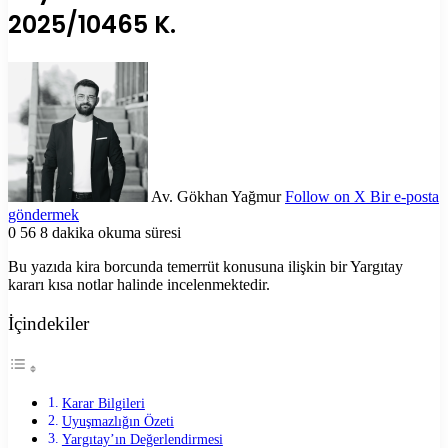
2025/10465 K.
Av. Gökhan Yağmur
Follow on X
Bir e-posta
göndermek
0
56
8 dakika okuma süresi
Bu yazıda kira borcunda temerrüt konusuna ilişkin bir Yargıtay
kararı kısa notlar halinde incelenmektedir.
İçindekiler
Karar Bilgileri
Uyuşmazlığın Özeti
Yargıtay’ın Değerlendirmesi