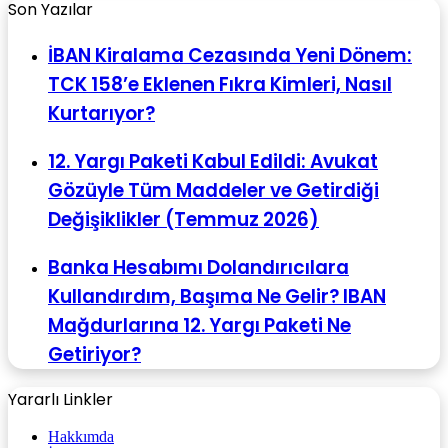
Son Yazılar
İBAN Kiralama Cezasında Yeni Dönem:
TCK 158’e Eklenen Fıkra Kimleri, Nasıl
Kurtarıyor?
12. Yargı Paketi Kabul Edildi: Avukat
Gözüyle Tüm Maddeler ve Getirdiği
Değişiklikler (Temmuz 2026)
Banka Hesabımı Dolandırıcılara
Kullandırdım, Başıma Ne Gelir? IBAN
Mağdurlarına 12. Yargı Paketi Ne
Getiriyor?
Yararlı Linkler
Hakkımda