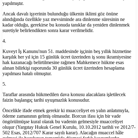
yapılmıştır.
Ancak davalı işyerinin bulunduğu ülkenin iklimi göz önüne
alındığında özellikle yaz mevsiminde ara dinlenme süresinin ne
kadar olduğu, gerekirse bu konuda tanıklar da yeniden dinlenmek
suretiyle belirlendikten sonra karar verilmelidir.
4.
Kuveyt İş Kanunu'nun 51. maddesinde işçinin beş yıllık hizmetine
karşılık her yıl için 15 günlük ücret üzerinden iş sonu ikramiyesine
hak kazanacağı belirtilmesine rağmen Mahkemece hükme esas
alınan bilirkişi raporunda 30 günlük ücret üzerinden hesaplama
yapılması hatalı olmuştur.
5.
Taraflar arasında hükmedilen dava konusu alacaklara işletilecek
faizin başlangıç tarihi uyuşmazlık konusudur.
Öncelikle ifade etmek gerekir ki muacceliyet en yalın anlatımıyla,
ödeme zamanının gelmiş olmasıdır. Borcun ifası için bir vade
öngörülmüşse kural olarak bu vadenin gelmesiyle muacceliyet
oluşur (Yargıtay Hukuk Genel Kurulu, 10.10.2012 tarihli ve 2012/7-
502 Esas, 2012/707 Karar sayılı karar). Alacağın muaccel hâle