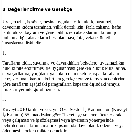
B. Değerlendirme ve Gerekçe
Uyuşmazlık, iş sözleşmesine uygulanacak hukuk, husumet,
davacının kıdem tazminatı, yıllık ücretli izin, fazla çalışma, hafta
tatili, ulusal bayram ve genel tatil ücreti alacaklarının bulunup
bulunmadığı, alacakların hesaplanması, faiz, vekâlet ücreti
hususlarına ilişkindir.
1.
Tarafların iddia, savunma ve dayandıkları belgelere, uyuşmazlığın
hukuki nitelendirilmesi ile uygulanması gereken hukuk kurallarına,
dava şartlarına, yargılamaya hâkim olan ilkelere, ispat kurallarına,
temyiz olunan kararda belirtilen gerekçelere ve temyiz nedenlerine
göre tarafların aşağıdaki paragrafların kapsamı dışındaki temyiz
itirazları yerinde görülmemiştir.
2.
Kuveyt 2010 tarihli ve 6 sayılı Özel Sektör İş Kanunu'nun (Kuveyt
İş Kanunu) 55. maddesine göre "Ücret, işçiye temel ücret olarak
veya çalışması ve iş sözleşmesi veya işverenin yönergesinde
belirtilen unsurların tamamı kapsamında ilave olarak ödenen veya
ödenmesi gereken miktar demektir.