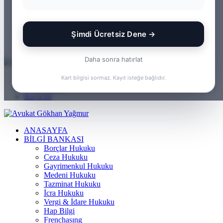
WhatsApp
Kayıt Ol
Rastgele Makale
Şimdi Ücretsiz Dene →
Kenar Bölmesi
Arama yap ...
Daha sonra hatırlat
Menü
Kart bilgisi sormaz. Kayıt isteğe bağlıdır.
Arama yap ...
Kayıt Ol
ANASAYFA
BILGI BANKASI
Borçlar Hukuku
Ceza Hukuku
Gayrimenkul Hukuku
Medeni Hukuku
Tazminat Hukuku
İcra Hukuku
Vergi & İdare Hukuku
Hap Bilgi
Frenchasıng