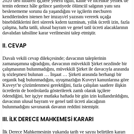
2020’den itibaren işçilere yeterli öğün, kalite ve nicelikte yemek de
temin edemez hâle gelince şantiyede ölümcül salgının yanı sıra
beslenememe sorunu da yaşandığını ve işçilerin mecburen
kendilerinden istenen her imzayı/el yazısını vererek uçağa
binebildiklerini ileri sürerek kıdem tazminatı, yıllık ücretli izin, fazla
çalışma, hafta tatili, ulusal bayram ve genel tatil ücreti alacaklarının
davalıdan tahsiline karar verilmesini talep etmiştir.
II. CEVAP
Davalı vekili cevap dilekçesinde; davacının taleplerinin
zamanaşımına uğradığını, davacının müvekkili Şirket nezdinde bir
çalışmasının bulunmadığını, müvekkili Şirket ile davacıyla arasında
iş sözleşmesi bulunan … İnşaat … Şirketi arasında herhangi bir
organik bağ bulunmadığını, uyuşmazlığın Kuveyt kanunlarına göre
Kuveyt’te çözümlenmesi gerektiğini, fazla çalışılan saatlere ilişkin
ücretlerin de bordrolarda gösterilerek zamlı olarak işçilere
ödendiğini, her işçiye mutlaka haftada bir gün izin kullandırıldığını,
davacının ulusal bayram ve genel tatil ücreti alacağının
bulunmadığını savunarak davanın reddini istemiştir.
III. İLK DERECE MAHKEMESİ KARARI
İlk Derece Mahkemesinin yukarıda tarih ve sayısı belirtilen kararı