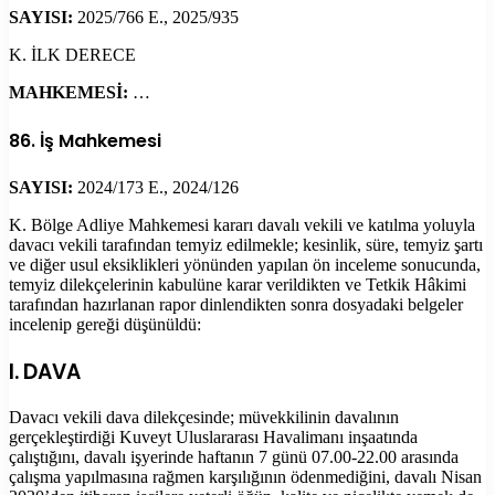
SAYISI:
2025/766 E., 2025/935
K. İLK DERECE
MAHKEMESİ:
…
86. İş Mahkemesi
SAYISI:
2024/173 E., 2024/126
K. Bölge Adliye Mahkemesi kararı davalı vekili ve katılma yoluyla
davacı vekili tarafından temyiz edilmekle; kesinlik, süre, temyiz şartı
ve diğer usul eksiklikleri yönünden yapılan ön inceleme sonucunda,
temyiz dilekçelerinin kabulüne karar verildikten ve Tetkik Hâkimi
tarafından hazırlanan rapor dinlendikten sonra dosyadaki belgeler
incelenip gereği düşünüldü:
I. DAVA
Davacı vekili dava dilekçesinde; müvekkilinin davalının
gerçekleştirdiği Kuveyt Uluslararası Havalimanı inşaatında
çalıştığını, davalı işyerinde haftanın 7 günü 07.00-22.00 arasında
çalışma yapılmasına rağmen karşılığının ödenmediğini, davalı Nisan