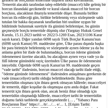
gelmesi ile borçlunun temerrüde düşmesi farklı kavramlardır.
Temerrüt alacaklı tarafından talep edilebilir (muaccel) hâle gelmiş bir
borcun ifasındaki gecikmedir ve kural olarak muaccel bir borcun
borçlusu, alacaklının ihtarıyla temerrüde düşer. Bununla birlikte
borcun ifa edileceği gün, birlikte belirlenmiş veya sözleşmede saklı
tutulan bir hakka dayanarak taraflardan biri usulüne uygun bir
bildirimde bulunmak suretiyle ifa gününü belirlemişse, bu günün
geçmesiyle borçlu temerrüde düşmüş olur (Yargıtay Hukuk Genel
Kurulu, 15.11.2023 tarihli ve 2022/3-1269 Esas, 2023/1106 Karar
sayılı karar). Diğer yandan 6098 sayılı Türk Borçlar Kanunu'nun
(6098 sayılı Kanun) 99. maddesine göre, Ülke parası dışında başka
bir para birimiyle belirlenmiş ve sözleşmede aynen ödeme ya da bu
anlama gelen bir ifade de bulunmadıkça, borcun ödeme gününde
ödenmemesi üzerine alacaklı, bu alacağının aynen veya vade ya da
fiilî ödeme günündeki rayiç üzerinden Ülke parası ile ödenmesini
isteyebilir. Öğretide 6098 sayılı Kanun'un 99. maddesinde geçen
“vade tarihi” ifadesinin, borcun muaccel olacağı tarihi ifade ettiği,
"ödeme gününde ödenmemesi" ifadesinden anlaşılması gerekenin de
vade (muacceliyet) tarihi olduğu belirtilmektedir. Buna göre
temerrüdün oluşması için ihtara gerek olmayan hâllerde; muacceliyet
ile temerrüt, diğer koşullar da oluşmuşsa aynı anda doğar. Fakat
temerrüt için ihtara gerek olan, ancak henüz ihtar olmadığı için
temerrüdün oluşmadığı hâllerde, muacceliyet tarihi ile temerrüdün
doğumu farklı tarihlerde gerçekleşmektedir (… , "Yabancı Para
Borçlarının İfası" https://…/tr/…/… e/… 1, [Erişim Tarihi: