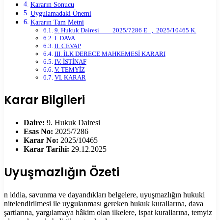
Kararın Sonucu
Uygulamadaki Önemi
Kararın Tam Metni
9. Hukuk Dairesi 2025/7286 E. , 2025/10465 K.
I. DAVA
II. CEVAP
III. İLK DERECE MAHKEMESİ KARARI
IV. İSTİNAF
V. TEMYİZ
VI. KARAR
Karar Bilgileri
Daire:
9. Hukuk Dairesi
Esas No:
2025/7286
Karar No:
2025/10465
Karar Tarihi:
29.12.2025
Uyuşmazlığın Özeti
n iddia, savunma ve dayandıkları belgelere, uyuşmazlığın hukuki
nitelendirilmesi ile uygulanması gereken hukuk kurallarına, dava
şartlarına, yargılamaya hâkim olan ilkelere, ispat kurallarına, temyiz