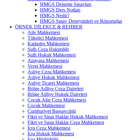
HMGS Deneme Sınavları
HMGS Ders Notları
HMGS Nedir?
HMGS Sınav Deneyimleri ve Röportajlar
ÖRNEK DILEKÇE & REHBER
Aile Mahkemesi
Tüketici Mahkemesi
Kadastro Mahkemesi
Sulh Ceza Hakimliği
Sulh Hukuk Mahkemesi
Anayasa Mahkemesi
Vergi Mahkemesi
Asliye Ceza Mahkemesi
Asliye Hukuk Mahkemesi
Asliye Ticaret Mahkemesi
Bölge Adliye Ceza Daireleri
Bölge Adliye Hukuk Daireleri
Çocuk Ağır Ceza Mahkemesi
Çocuk Mahkemesi
Cumhuriyet Başsavcılığı
Fikri ve Sinai Haklar Hukuk Mahkemesi
Fikri ve Sınai Haklar Ceza Mahkemesi
İcra Ceza Mahkemesi
İcra Hukuk Mahkemesi
İcra Müdürlüğü