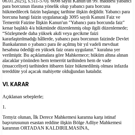
06.01.2025], s.511-570). 6098 sayılı Kanun'un 99. maddesi yabancı
para borcunun ifasına yönelik olup yabancı para borcuna
hükmedilecek faizin başlangıç tarihine ilişkin değildir. Yabancı para
borcuna hangi faizin uygulanacağı 3095 sayılı Kanuni Faiz ve
Temerrüt Faizine İlişkin Kanun'un "Yabancı para borcunda faiz"
kenar başlıklı 4/a hükmünde düzenlenmiş olup ilgili düzenlemede;
“Sözleşmede daha yüksek akdi veya gecikme faizi
kararlaştırılmadığı hâllerde, yabancı para borcunun faizinde Devlet
Bankalarının o yabancı para ile açılmış bir yıl vadeli mevduat
hesabına ödediği en yüksek faiz oranı uygulanır.” kuralına yer
verilmiştir. Bu açıklamalara göre Mahkemece; hüküm altına alınan
alacaklar yönünden hem temerrüt tarihinden hem de vade
(muacceliyet) tarihinden itibaren faize hükmedilmiş olması infazda
tereddüte yol açacak mahiyette olduğundan hatalıdır.
VI. KARAR
Açıklanan sebeplerle;
1.
Temyiz olunan, İlk Derece Mahkemesi kararına karşı istinaf
başvurusunun esastan reddine ilişkin Bölge Adliye Mahkemesi
kararının ORTADAN KALDIRILMASINA,