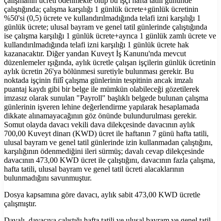
çalışmanın ücreti ödenmekte olup bu işçi hafta tatili gününde
çalıştığında; çalışma karşılığı 1 günlük ücrete+günlük ücretinin
%50'si (0,5) ücrete ve kullandırılmadığında telafi izni karşılığı 1
günlük ücrete; ulusal bayram ve genel tatil günlerinde çalıştığında
ise çalışma karşılığı 1 günlük ücrete+ayrıca 1 günlük zamlı ücrete ve
kullandırılmadığında telafi izni karşılığı 1 günlük ücrete hak
kazanacaktır. Diğer yandan Kuveyt İş Kanunu'nda mevcut
düzenlemeler ışığında, aylık ücretle çalışan işçilerin günlük ücretinin
aylık ücretin 26'ya bölünmesi suretiyle bulunması gerekir. Bu
noktada işçinin fiilî çalışma günlerinin tespitinin ancak imzalı
puantaj kaydı gibi bir belge ile mümkün olabileceği gözetilerek
imzasız olarak sunulan "Payroll" başlıklı belgede bulunan çalışma
günlerinin işveren lehine değerlendirme yapılarak hesaplamada
dikkate alınamayacağının göz önünde bulundurulması gerekir.
Somut olayda davacı vekili dava dilekçesinde davacının aylık
700,00 Kuveyt dinarı (KWD) ücret ile haftanın 7 günü hafta tatili,
ulusal bayram ve genel tatil günlerinde izin kullanmadan çalıştığını,
karşılığının ödenmediğini ileri sürmüş; davalı cevap dilekçesinde
davacının 473,00 KWD ücret ile çalıştığını, davacının fazla çalışma,
hafta tatili, ulusal bayram ve genel tatil ücreti alacaklarının
bulunmadığını savunmuştur.
Dosya kapsamına göre davacı, aylık sabit 473,00 KWD ücretle
çalışmıştır.
Davalı, davacıya çalıştığı hafta tatili ve ulusal bayram ve genel tatil