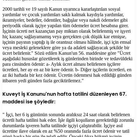
2000 tarihli ve 19 sayılı Kanun uyarınca kararlaştırılan sosyal
yardımlar ve çocuk yardımları saklı kalmak kaydıyla yardımlar,
ikramiyeler, bedeller, ödentiler, bağışlar veya nakdi ödemeler gibi
periyodik olarak işçiye yapılan tüm ödemeler ücret hesabına girer.
İşçinin ücreti net kazançtan pay miktarı olarak belirlenmiş ve işyeri
hiç kazanç sağlayamamış veya gerçekten çok düşük kar etmişse,
işçinin payının yaptığı iş ile orantısız olması hâlinde, işçi için emsal
veya mesleki geleneklere göre ya da adaleti sağlayacak şekilde bir
ücret belirlenir." Sözü edilen Kanun'un 56. maddesine göre "Ücret
aşağıdaki hususlar gözetilerek iş günlerinden birinde ve tedavüldeki
para cinsinden ödenir: a- Aylık ücret alması belirlenen işçilere
ücretleri, her ay en az bir kere ödenir. b- Diğer işçilerin ücretleri, en
az iki haftada bir kez ödenir. Ücretin ödenmesi hak edildiği günden
itibaren yedi günden fazla geciktirilemez."
Kuveyt İş Kanunu'nun hafta tatilini düzenleyen 67.
maddesi ise şöyledir:
" İşçi, her 6 iş gününün sonunda aralıksız 24 saat olarak belirlenen
ücretli hafta tatilini hak eder. İşle ilgili koşulların gerektirdiği zorunlu
durumlarda işveren hafta tatilinde işçiyi çalıştırabilir. İşçiye asıl
ücretine ilave olarak en az %50 oranında fazla ücret ödenir ve tatil
günü başka bir gün ile telafi edilir. Önceki fıkra hükmü işçinin