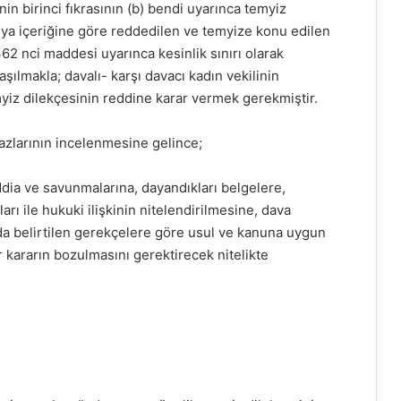
n birinci fıkrasının (b) bendi uyarınca temyiz
sya içeriğine göre reddedilen ve temyize konu edilen
362 nci maddesi uyarınca kesinlik sınırı olarak
aşılmakla; davalı- karşı davacı kadın vekilinin
yiz dilekçesinin reddine karar vermek gerekmiştir.
razlarının incelenmesine gelince;
iddia ve savunmalarına, dayandıkları belgelere,
ı ile hukuki ilişkinin nitelendirilmesine, dava
arda belirtilen gerekçelere göre usul ve kanuna uygun
 kararın bozulmasını gerektirecek nitelikte