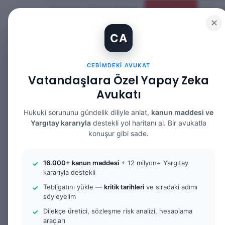
Perşembe, Ağustos 6 2026
Güncel Makale
✕
CA
CEBIMDEKI AVUKAT
Vatandaşlara Özel Yapay Zeka
Avukatı
ANASAYFA
BILGI BANKASI
HUKUK 
Hukuki sorununu gündelik diliyle anlat,
kanun maddesi ve
Yargıtay kararıyla
destekli yol haritanı al. Bir avukatla
konuşur gibi sade.
Anasayfa
/
Bilgi Bankası
/
Yargıtay Kararları
/
Yoksull
16.000+ kanun maddesi
+ 12 milyon+ Yargıtay
İspat: 2. Hukuk Dairesi 2025/11859 K.
kararıyla destekli
Tebligatını yükle —
kritik tarihleri
ve sıradaki adımı
Yargıtay Kararları
söyleyelim
Yoksulluk Nafak
Dilekçe üretici, sözleşme risk analizi, hesaplama
araçları