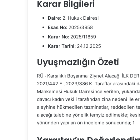
Karar Bilgileri
ö
n
Daire:
2. Hukuk Dairesi
d
Esas No:
2025/3958
e
Karar No:
2025/11859
r
m
Karar Tarihi:
24.12.2025
e
Uyuşmazlığın Özeti
k
RÜ : Karşılıklı Boşanma-Ziynet Alacağı İLK D
2021/442 E., 2023/386 K. Taraflar arasındaki
Mahkemesi Hukuk Dairesince verilen, yukarıda 
davacı kadın vekili tarafından zina nedeni ile 
aleyhine hükmedilen tazminatlar, reddedilen ted
alacağı talebine yönelik temyiz edilmekle; kesinl
yönünden yapılan ön inceleme sonucunda; 1.