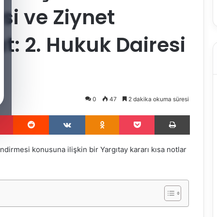
si ve Ziynet
t: 2. Hukuk Dairesi
0
47
2 dakika okuma süresi
Pinterest
Reddit
VKontakte
Odnoklassniki
Pocket
Yazdır
irmesi konusuna ilişkin bir Yargıtay kararı kısa notlar