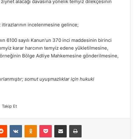
n ziynet alacağı davasına yönelik temyiz dilekçesinin
z itirazlarının incelenmesine gelince;
n 6100 sayılı Kanun'un 370 inci maddesinin birinci
emyiz karar harcının temyiz edene yükletilmesine,
 örneğinin Bölge Adliye Mahkemesine gönderilmesine,
ırlanmıştır; somut uyuşmazlıklar için hukuki
Takip Et
Reddit
VKontakte
Odnoklassniki
Pocket
E-Posta ile paylaş
Yazdır