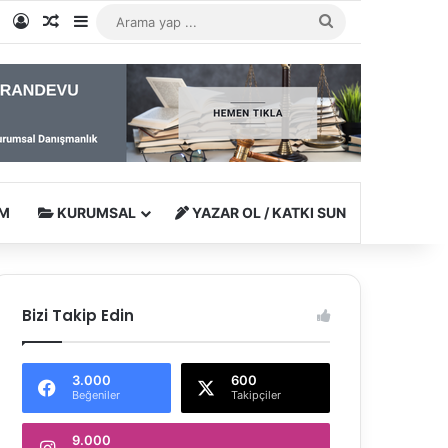
e
tagram
WhatsApp
Kayıt Ol
Rastgele Makale
Kenar Bölmesi
Arama
yap
...
M
KURUMSAL
YAZAR OL / KATKI SUN
Bizi Takip Edin
3.000
600
Beğeniler
Takipçiler
9.000