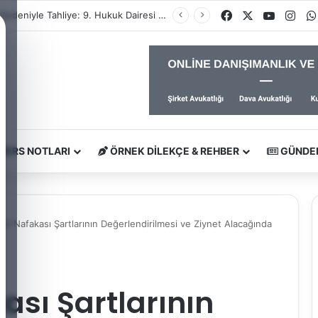
Facebook
X
YouTub
Ins
İhtiyaç Nedeniyle Tahliye: 9. Hukuk Dairesi 2025/7083 K.
DERS NOTLARI
ÖRNEK DILEKÇE & REHBER
GÜNDE
uk Nafakası Şartlarının Değerlendirilmesi ve Ziynet Alacağında
ası Şartlarının