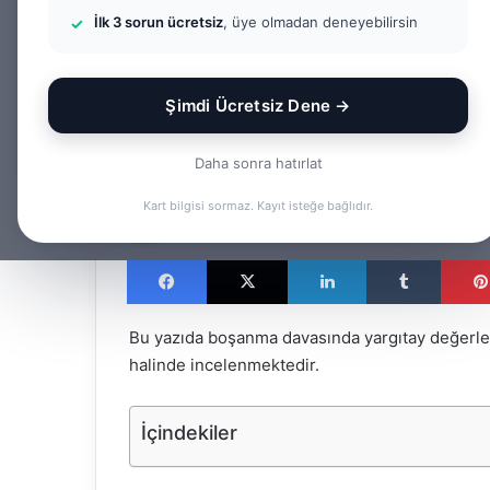
Değerlendirilme
İlk 3 sorun ücretsiz
, üye olmadan deneyebilirsin
Alacağında İspa
Şimdi Ücretsiz Dene →
2025/11859 K.
Daha sonra hatırlat
Kart bilgisi sormaz. Kayıt isteğe bağlıdır.
Av. Gökhan Yağmur
F
B
o
i
Facebook
X
LinkedIn
Tumblr
l
r
l
e
o
-
Bu yazıda boşanma davasında yargıtay değerlend
w
p
halinde incelenmektedir.
o
o
n
s
İçindekiler
X
t
a
g