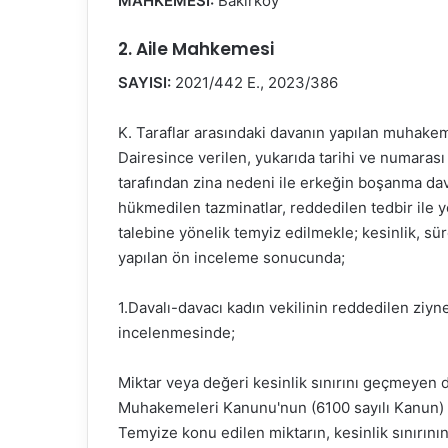
MAHKEMESİ:
Bakırköy
2. Aile Mahkemesi
SAYISI:
2021/442 E., 2023/386
K. Taraflar arasındaki davanın yapılan muha
Dairesince verilen, yukarıda tarihi ve numarası
tarafından zina nedeni ile erkeğin boşanma dav
hükmedilen tazminatlar, reddedilen tedbir ile y
talebine yönelik temyiz edilmekle; kesinlik, sür
yapılan ön inceleme sonucunda;
1.Davalı-davacı kadın vekilinin reddedilen ziyn
incelenmesinde;
Miktar veya değeri kesinlik sınırını geçmeyen da
Muhakemeleri Kanunu'nun (6100 sayılı Kanun) 
Temyize konu edilen miktarın, kesinlik sınırını