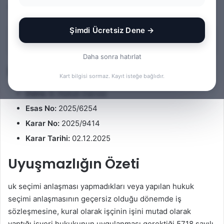
Yargıtay kararı kısa notlar halinde incelenmektedir.
l
e
o
-
Şimdi Ücretsiz Dene →
w
p
İçindekiler
o
o
Daha sonra hatırlat
n
s
Karar Bilgileri
X
t
Kart bilgisi sormaz. Kayıt isteğe bağlıdır.
a
Daire:
9. Hukuk Dairesi
g
ö
Esas No:
2025/6254
n
Karar No:
2025/9414
d
Karar Tarihi:
02.12.2025
e
r
Uyuşmazlığın Özeti
m
e
uk seçimi anlaşması yapmadıkları veya yapılan hukuk
k
seçimi anlaşmasının geçersiz olduğu dönemde iş
sözleşmesine, kural olarak işçinin işini mutad olarak
yaptığı işyeri hukukunun uygulanması gerektiği 5718 sayılı