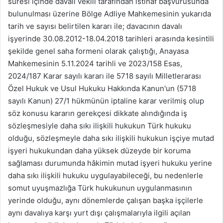
süresi içinde davalı vekili tarafından istinaf başvurusunda
bulunulması üzerine Bölge Adliye Mahkemesinin yukarıda
tarih ve sayısı belirtilen kararı ile; davacının davalı
işyerinde 30.08.2012-18.04.2018 tarihleri arasında kesintili
şekilde genel saha formeni olarak çalıştığı, Anayasa
Mahkemesinin 5.11.2024 tarihli ve 2023/158 Esas,
2024/187 Karar sayılı kararı ile 5718 sayılı Milletlerarası
Özel Hukuk ve Usul Hukuku Hakkında Kanun'un (5718
sayılı Kanun) 27/1 hükmünün iptaline karar verilmiş olup
söz konusu kararın gerekçesi dikkate alındığında iş
sözleşmesiyle daha sıkı ilişkili hukukun Türk hukuku
olduğu, sözleşmeyle daha sıkı ilişkili hukukun işçiye mutad
işyeri hukukundan daha yüksek düzeyde bir koruma
sağlaması durumunda hâkimin mutad işyeri hukuku yerine
daha sıkı ilişkili hukuku uygulayabileceği, bu nedenlerle
somut uyuşmazlığa Türk hukukunun uygulanmasının
yerinde olduğu, aynı dönemlerde çalışan başka işçilerle
aynı davalıya karşı yurt dışı çalışmalarıyla ilgili açılan