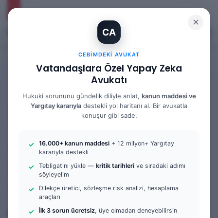
✕
CA
Kayıt Ol
Arama 
M
CEBIMDEKI AVUKAT
Vatandaşlara Özel Yapay Zeka
Avukatı
Anasayfa
/
Bilgi Bankası
/
Yargıtay Kararları
Hukuki sorununu gündelik diliyle anlat,
kanun maddesi ve
Yargıtay kararıyla
destekli yol haritanı al. Bir avukatla
Yargıtay Kararları
konuşur gibi sade.
Yargıtay Kararı İncelemesi
16.000+ kanun maddesi
+ 12 milyon+ Yargıtay
ve Tanık Beyanları: 9. Hukuk
kararıyla destekli
Dairesi 2025/9414 K.
Tebligatını yükle —
kritik tarihleri
ve sıradaki adımı
söyleyelim
Dilekçe üretici, sözleşme risk analizi, hesaplama
Av. Gökhan Yağmur
F
B
0
74
9 dakika okuma süresi
araçları
o
i
İlk 3 sorun ücretsiz
, üye olmadan deneyebilirsin
Bu yazıda yargıtay kararı i̇ncelemesi konusuna ilişkin bir
l
r