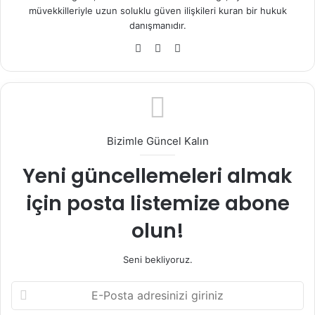
müvekkilleriyle uzun soluklu güven ilişkileri kuran bir hukuk
danışmanıdır.
Fa
X
Ins
ce
tag
bo
ra
ok
m
Bizimle Güncel Kalın
Yeni güncellemeleri almak
için posta listemize abone
olun!
Seni bekliyoruz.
E
-