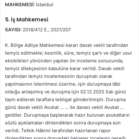
MAHKEMESİ:
İstanbul
5. İş Mahkemesi
SAYISI:
2018/412 E., 2021/207
K. Bölge Adliye Mahkemesi kararı davalı vekili tarafından
temyiz edilmekle; kesinlik, süre, temyiz şartı ve diğer usul
eksiklikleri yönünden yapılan ön inceleme sonucunda,
temyiz dilekçesinin kabulüne karar verildi. Davalı vekili
tarafından temyiz incelemesinin duruşmalı olarak
yapılmasının istenilmesi üzerine, işin duruşmaya tâbi
olduğu anlaşılmış ve duruşma için 02.12.2025 Salı günü
tayin edilerek taraflara tebligat gönderilmiştir. Duruşma
günü davalı vekili Avukat … … ile davacı vekili Avukat …
geldiler. Duruşmaya başlanarak hazır bulunan avukatların
sözlü açıklamaları dinlendikten sonra duruşmaya son
verildi. Tetkik Hâkimi tarafından hazırlanan rapor
dinlendikten sonra dosyadaki belgeler incelenip gereği