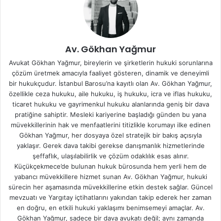
Av. Gökhan Yağmur
Avukat Gökhan Yağmur, bireylerin ve şirketlerin hukuki sorunlarına
çözüm üretmek amacıyla faaliyet gösteren, dinamik ve deneyimli
bir hukukçudur. İstanbul Barosu’na kayıtlı olan Av. Gökhan Yağmur,
özellikle ceza hukuku, aile hukuku, iş hukuku, icra ve iflas hukuku,
ticaret hukuku ve gayrimenkul hukuku alanlarında geniş bir dava
pratiğine sahiptir. Mesleki kariyerine başladığı günden bu yana
müvekkillerinin hak ve menfaatlerini titizlikle korumayı ilke edinen
Gökhan Yağmur, her dosyaya özel stratejik bir bakış açısıyla
yaklaşır. Gerek dava takibi gerekse danışmanlık hizmetlerinde
şeffaflık, ulaşılabilirlik ve çözüm odaklılık esas alınır.
Küçükçekmece’de bulunan hukuk bürosunda hem yerli hem de
yabancı müvekkillere hizmet sunan Av. Gökhan Yağmur, hukuki
sürecin her aşamasında müvekkillerine etkin destek sağlar. Güncel
mevzuatı ve Yargıtay içtihatlarını yakından takip ederek her zaman
en doğru, en etkili hukuki yaklaşımı benimsemeyi amaçlar. Av.
Gökhan Yağmur, sadece bir dava avukatı değil; aynı zamanda