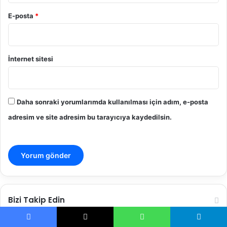
K
.
.
H
E-posta
*
u
k
u
k
İnternet sitesi
D
a
i
r
Daha sonraki yorumlarımda kullanılması için adım, e-posta
e
adresim ve site adresim bu tarayıcıya kaydedilsin.
s
i
2
0
2
5
/
8
Bizi Takip Edin
8
7