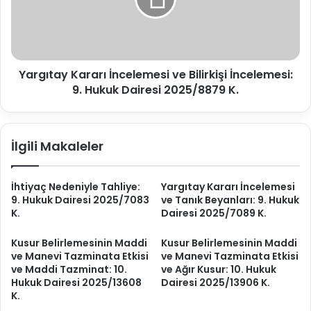
ı
r
t
ü
a
t
y
v
K
e
Yargıtay Kararı İncelemesi ve Bilirkişi İncelemesi:
a
T
9. Hukuk Dairesi 2025/8879 K.
r
a
a
n
r
ı
ı
İlgili Makaleler
k
İ
B
n
e
c
İhtiyaç Nedeniyle Tahliye:
Yargıtay Kararı İncelemesi
y
e
9. Hukuk Dairesi 2025/7083
ve Tanık Beyanları: 9. Hukuk
a
l
K.
Dairesi 2025/7089 K.
n
e
l
m
Kusur Belirlemesinin Maddi
Kusur Belirlemesinin Maddi
a
e
ve Manevi Tazminata Etkisi
ve Manevi Tazminata Etkisi
r
s
ve Maddi Tazminat: 10.
ve Ağır Kusur: 10. Hukuk
ı
i
Hukuk Dairesi 2025/13608
Dairesi 2025/13906 K.
:
v
K.
9
e