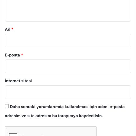
s
2
i
*
6
:
/
2
1
.
0
Ad
*
H
9
u
K
k
.
u
E-posta
*
k
D
a
i
İnternet sitesi
r
e
s
i
Daha sonraki yorumlarımda kullanılması için adım, e-posta
2
adresim ve site adresim bu tarayıcıya kaydedilsin.
0
2
6