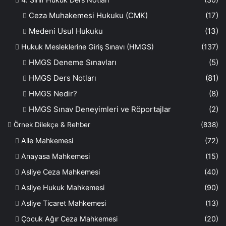
Ceza Muhakemesi Hukuku (CMK)
(17)
Medeni Usul Hukuku
(13)
Hukuk Mesleklerine Giriş Sınavı (HMGS)
(137)
HMGS Deneme Sınavları
(5)
HMGS Ders Notları
(81)
HMGS Nedir?
(8)
HMGS Sınav Deneyimleri ve Röportajlar
(2)
Örnek Dilekçe & Rehber
(838)
Aile Mahkemesi
(72)
Anayasa Mahkemesi
(15)
Asliye Ceza Mahkemesi
(40)
Asliye Hukuk Mahkemesi
(90)
Asliye Ticaret Mahkemesi
(13)
Çocuk Ağır Ceza Mahkemesi
(20)