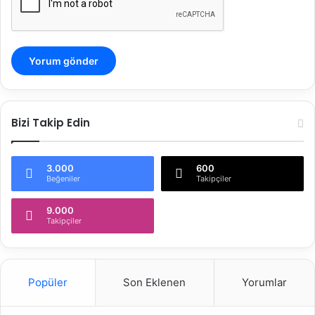
/
4
8
2
K
.
Bizi Takip Edin
3.000
600
Beğeniler
Takipçiler
9.000
Takipçiler
Popüler
Son Eklenen
Yorumlar