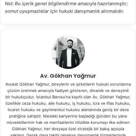
Not: Bu içerik genel bilgilendirme amacıyla hazırlanmıştır;
somut uyuşmazlıklar için hukuki danışmanlık alınmalıdır.
Av. Gökhan Yağmur
Avukat Gökhan Yağmur, bireylerin ve şirketlerin hukuki sorunlarına
çözüm üretmek amacıyla faaliyet gösteren, dinamik ve deneyimli
bir hukukçudur. İstanbul Barosu’na kayıtlı olan Av. Gökhan Yağmur,
özellikle ceza hukuku, aile hukuku, iş hukuku, icra ve iflas hukuku,
ticaret hukuku ve gayrimenkul hukuku alanlarında geniş bir dava
pratiğine sahiptir. Mesleki kariyerine başladığı günden bu yana
müvekkillerinin hak ve menfaatlerini titizlikle korumayı ilke edinen
Gökhan Yağmur, her dosyaya özel stratejik bir bakış açısıyla
yaklaşır. Gerek dava takibi gerekse danışmanlık hizmetlerinde