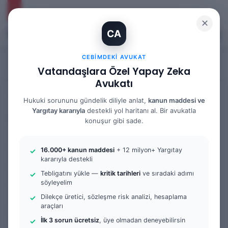
✕
CA
Kayıt Ol
Arama 
M
CEBIMDEKI AVUKAT
Vatandaşlara Özel Yapay Zeka
Avukatı
Anasayfa
/
Bilgi Bankası
/
Yargıtay Kararları
Hukuki sorununu gündelik diliyle anlat,
kanun maddesi ve
Yargıtay kararıyla
destekli yol haritanı al. Bir avukatla
Yargıtay Kararları
konuşur gibi sade.
Boşanma Davasında Kusur
16.000+ kanun maddesi
+ 12 milyon+ Yargıtay
Değerlendirmesi ve Kusur
kararıyla destekli
Belirlemesi: 2. Hukuk Dairesi
Tebligatını yükle —
kritik tarihleri
ve sıradaki adımı
söyleyelim
2026/482 K.
Dilekçe üretici, sözleşme risk analizi, hesaplama
araçları
Av. Gökhan Yağmur
F
B
0
50
2 dakika okuma süresi
İlk 3 sorun ücretsiz
, üye olmadan deneyebilirsin