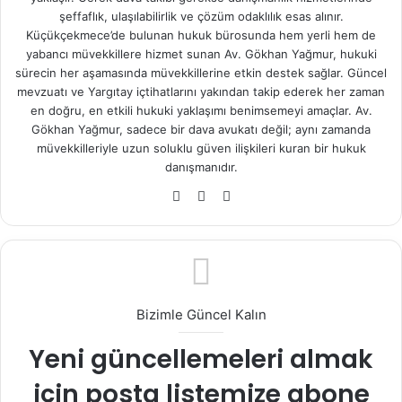
şeffaflık, ulaşılabilirlik ve çözüm odaklılık esas alınır.
Küçükçekmece’de bulunan hukuk bürosunda hem yerli hem de
yabancı müvekkillere hizmet sunan Av. Gökhan Yağmur, hukuki
sürecin her aşamasında müvekkillerine etkin destek sağlar. Güncel
mevzuatı ve Yargıtay içtihatlarını yakından takip ederek her zaman
en doğru, en etkili hukuki yaklaşımı benimsemeyi amaçlar. Av.
Gökhan Yağmur, sadece bir dava avukatı değil; aynı zamanda
müvekkilleriyle uzun soluklu güven ilişkileri kuran bir hukuk
danışmanıdır.
Fa
X
Ins
ce
tag
bo
ra
ok
m
Bizimle Güncel Kalın
Yeni güncellemeleri almak
için posta listemize abone