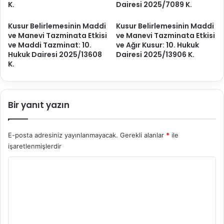
K.
Dairesi 2025/7089 K.
r
e
m
m
Kusur Belirlemesinin Maddi
Kusur Belirlemesinin Maddi
e
e
ve Manevi Tazminata Etkisi
ve Manevi Tazminata Etkisi
s
s
ve Maddi Tazminat: 10.
ve Ağır Kusur: 10. Hukuk
i
i
Hukuk Dairesi 2025/13608
Dairesi 2025/13906 K.
v
:
K.
e
6
K
.
u
C
s
Bir yanıt yazın
e
u
z
r
a
B
D
E-posta adresiniz yayınlanmayacak.
Gerekli alanlar
*
ile
e
a
işaretlenmişlerdir
l
i
Y
i
r
r
e
o
l
s
r
e
i
m
2
u
e
0
m