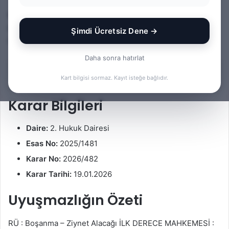
o
i
Bu yazıda boşanma davasında yargıtay değerlendirmesi
l
r
konusuna ilişkin bir Yargıtay kararı kısa notlar halinde
l
e
Şimdi Ücretsiz Dene →
incelenmektedir.
o
-
w
p
Daha sonra hatırlat
o
o
İçindekiler
n
s
Kart bilgisi sormaz. Kayıt isteğe bağlıdır.
X
t
Karar Bilgileri
a
g
ö
Daire:
2. Hukuk Dairesi
n
Esas No:
2025/1481
d
Karar No:
2026/482
e
Karar Tarihi:
19.01.2026
r
m
Uyuşmazlığın Özeti
e
k
RÜ : Boşanma – Ziynet Alacağı İLK DERECE MAHKEMESİ :