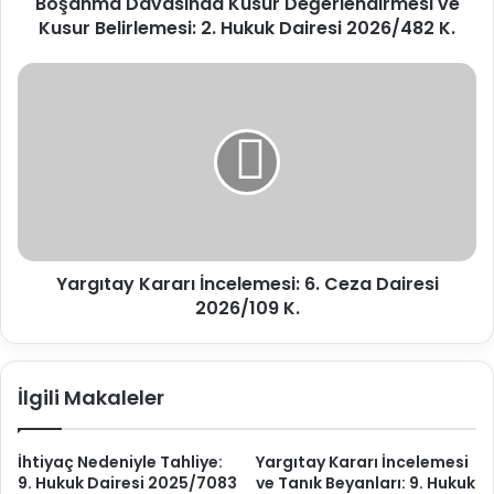
Boşanma Davasında Kusur Değerlendirmesi ve
v
g
Kusur Belirlemesi: 2. Hukuk Dairesi 2026/482 K.
a
i
s
r
ı
Y
i
n
a
n
d
r
i
a
g
z
K
ı
u
t
s
a
u
y
r
K
D
Yargıtay Kararı İncelemesi: 6. Ceza Dairesi
a
e
2026/109 K.
r
ğ
a
e
r
r
ı
İlgili Makaleler
l
İ
e
n
n
c
İhtiyaç Nedeniyle Tahliye:
Yargıtay Kararı İncelemesi
d
e
9. Hukuk Dairesi 2025/7083
ve Tanık Beyanları: 9. Hukuk
i
l