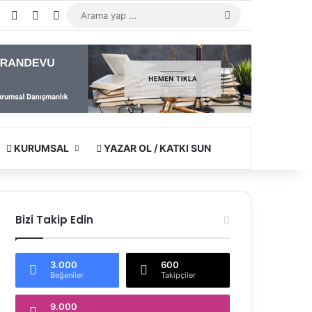
e
agram
WhatsApp
Kayıt Ol
Rastgele Makale
Kenar Bölmesi
Arama
yap
...
KURUMSAL
YAZAR OL / KATKI SUN
Bizi Takip Edin
3.000
600
Beğeniler
Takipçiler
9.000