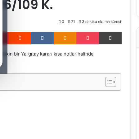
26/109 K.
0
71
3 dakika okuma süresi
Pinterest
Reddit
VKontakte
Odnoklassniki
Pocket
Yazdır
işkin bir Yargıtay kararı kısa notlar halinde