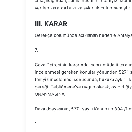
anlaşıldığından, sanık müdafiinin temyiz iste
verilen kararda hukuka aykırılık bulunmamıştır.
III. KARAR
Gerekçe bölümünde açıklanan nedenle Antaly
7.
Ceza Dairesinin kararında, sanık müdafii tarafı
incelenmesi gereken konular yönünden 5271 sa
temyiz incelemesi sonucunda, hukuka aykırılık
gereği, Tebliğname’ye uygun olarak, oy bir
ONANMASINA,
Dava dosyasının, 5271 sayılı Kanun’un 304 /1
1.