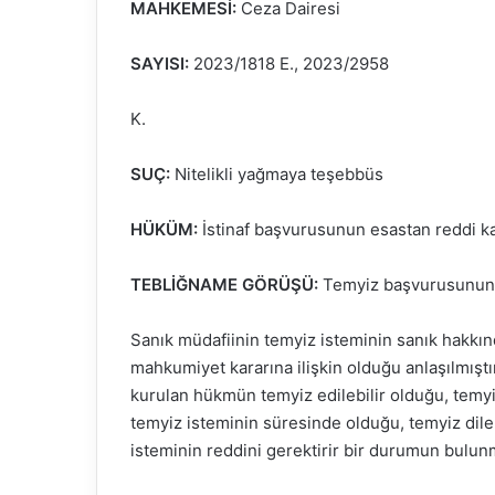
MAHKEMESİ:
Ceza Dairesi
SAYISI:
2023/1818 E., 2023/2958
K.
SUÇ:
Nitelikli yağmaya teşebbüs
HÜKÜM:
İstinaf başvurusunun esastan reddi ka
TEBLİĞNAME GÖRÜŞÜ:
Temyiz başvurusunun 
Sanık müdafiinin temyiz isteminin sanık hakkı
mahkumiyet kararına ilişkin olduğu anlaşılmışt
kurulan hükmün temyiz edilebilir olduğu, temy
temyiz isteminin süresinde olduğu, temyiz dile
isteminin reddini gerektirir bir durumun bulun