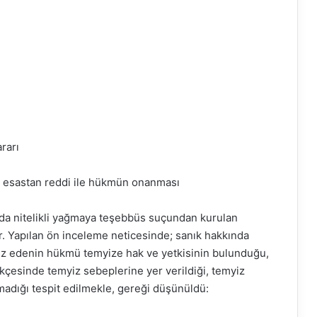
rarı
esastan reddi ile hükmün onanması
nda nitelikli yağmaya teşebbüs suçundan kurulan
ır. Yapılan ön inceleme neticesinde; sanık hakkında
iz edenin hükmü temyize hak ve yetkisinin bulunduğu,
kçesinde temyiz sebeplerine yer verildiği, temyiz
madığı tespit edilmekle, gereği düşünüldü: