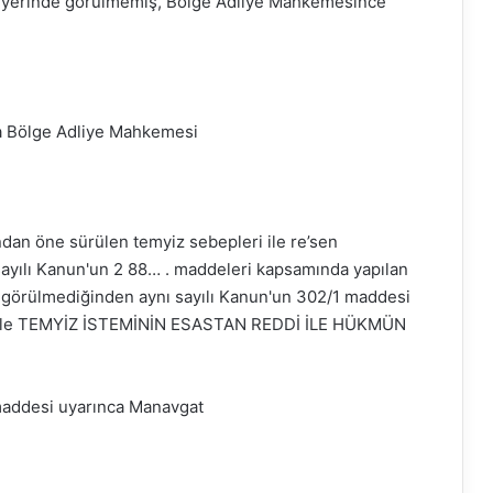
mi yerinde görülmemiş, Bölge Adliye Mahkemesince
a Bölge Adliye Mahkemesi
ndan öne sürülen temyiz sebepleri ile re’sen
yılı Kanun'un 2 88… . maddeleri kapsamında yapılan
 görülmediğinden aynı sayılı Kanun'un 302/1 maddesi
liğiyle TEMYİZ İSTEMİNİN ESASTAN REDDİ İLE HÜKMÜN
 maddesi uyarınca Manavgat