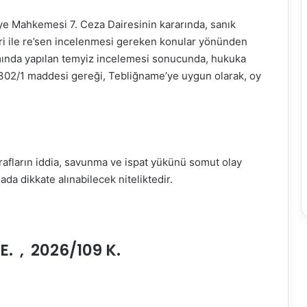
e Mahkemesi 7. Ceza Dairesinin kararında, sanık
ri ile re’sen incelenmesi gereken konular yönünden
mında yapılan temyiz incelemesi sonucunda, hukuka
n 302/1 maddesi gereği, Tebliğname’ye uygun olarak, oy
arafların iddia, savunma ve ispat yükünü somut olay
a dikkate alınabilecek niteliktedir.
. , 2026/109 K.