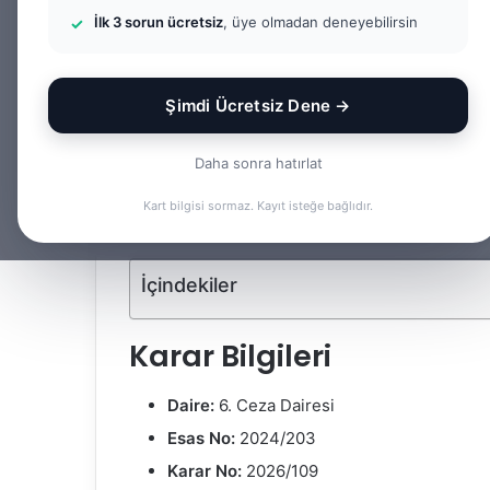
Ceza Dairesi 20
İlk 3 sorun ücretsiz
, üye olmadan deneyebilirsin
Av. Gökhan Yağmur
F
B
o
i
Şimdi Ücretsiz Dene →
Facebook
X
LinkedIn
Tumblr
l
r
l
e
Daha sonra hatırlat
o
-
Bu yazıda yargıtay kararı i̇ncelemesi konusuna il
Kart bilgisi sormaz. Kayıt isteğe bağlıdır.
w
p
incelenmektedir.
o
o
n
s
İçindekiler
X
t
a
g
Karar Bilgileri
ö
n
Daire:
6. Ceza Dairesi
d
Esas No:
2024/203
e
Karar No:
2026/109
r