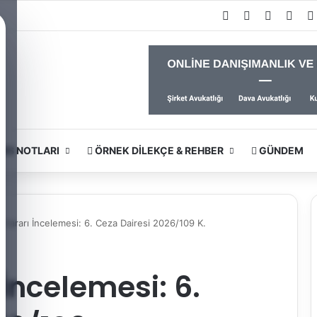
Facebook
X
YouTub
Inst
RS NOTLARI
ÖRNEK DILEKÇE & REHBER
GÜNDEM
y Kararı İncelemesi: 6. Ceza Dairesi 2026/109 K.
İncelemesi: 6.