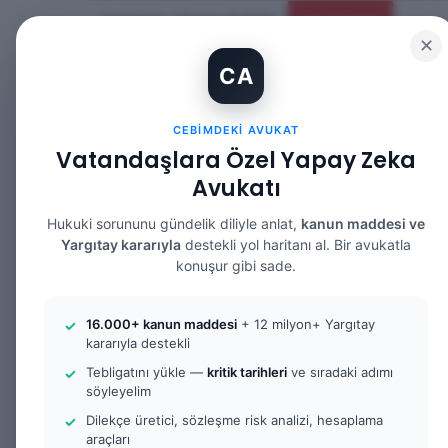
Cumartesi, Ağustos 8 2026
Güncel Makale
✕
CA
CEBIMDEKI AVUKAT
Vatandaşlara Özel Yapay Zeka
Avukatı
ANASAYFA
BILGI BANKASI
HUKUK DE
Hukuki sorununu gündelik diliyle anlat,
kanun maddesi ve
Yargıtay kararıyla
destekli yol haritanı al. Bir avukatla
konuşur gibi sade.
Anasayfa
/
Bilgi Bankası
/
Yargıtay Kararları
/
Yargıta
16.000+ kanun maddesi
+ 12 milyon+ Yargıtay
kararıyla destekli
Yargıtay Kararları
Tebligatını yükle —
kritik tarihleri
ve sıradaki adımı
Yargıtay Kararı 
söyleyelim
Dilekçe üretici, sözleşme risk analizi, hesaplama
araçları