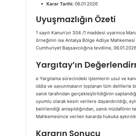
m
Karar Tarihi:
06.01.2026
e
Uyuşmazlığın Özeti
k
1 sayılı Kanun’un 304 /1 maddesi uyarınca Mana
örneğinin ise Antalya Bölge Adliye Mahkemesi
Cumhuriyet Başsavcılığına tevdiine, 06.01.2026 
Yargıtay’ın Değerlendi
e Yargılama sürecindeki işlemlerin usul ve kanu
iddia ve savunmaların toplanan tüm delillerle bir
sanık tarafından gerçekleştirildiğinin saptandığ
uyumlu olarak kesin verilere dayandırıldığı, ey
belirlendiği anlaşıldığından, sanık müdafiinin
Mahkemesince verilen kararda hukuka aykırılık
Kararın Sonucu