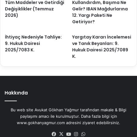
Tüm Maddeler ve Getirdiği
Kullandırdım, Başıma Ne
Değişiklikler (Temmuz
Gelir? IBAN Mağdurlarına
2026)
12. Yargı Paketi Ne
Getiriyor?
İhtiyaç Nedeniyle Tahliye:
Yargıtay Kararı İncelemesi
9. Hukuk Dairesi
ve Tanık Beyanları: 9.
2025/7083 K.
Hukuk Dairesi 2025/7089
K.
Hakkında
Bu web site Avukat Gökhan Yağmur tarafından makale & Bilgi
paylaşımı amacı ile kurulmuştur. Daha fazla bilgi için
www.gokhanyagmur.com adresini ziyaret edebilirsiniz.
Facebook
X
YouTube
Instagram
WhatsApp