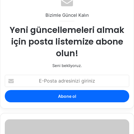
Bizimle Güncel Kalın
Yeni güncellemeleri almak
için posta listemize abone
olun!
Seni bekliyoruz.
E
-
P
o
s
t
a
a
Y
d
a