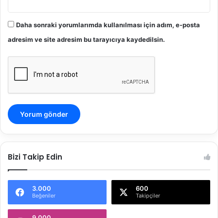
s
i
2
Daha sonraki yorumlarımda kullanılması için adım, e-posta
0
adresim ve site adresim bu tarayıcıya kaydedilsin.
2
5
/
8
6
1
1
K
.
Bizi Takip Edin
3.000
600
Beğeniler
Takipçiler
9.000