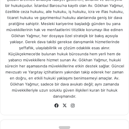
bir hukukçudur. İstanbul Barosu’na kayıtlı olan Av. Gökhan Yağmur,
özellikle ceza hukuku, aile hukuku, iş hukuku, icra ve iflas hukuku,
ticaret hukuku ve gayrimenkul hukuku alanlarında geniş bir dava
pratiğine sahiptir. Mesleki kariyerine başladığı günden bu yana
müvekkillerinin hak ve menfaatlerini titizlikle korumayı ilke edinen
Gökhan Yağmur, her dosyaya özel stratejik bir bakış açısıyla
yaklaşır. Gerek dava takibi gerekse danışmanlık hizmetlerinde
şeffaflık, ulaşılabilirlik ve çözüm odaklılık esas alınır.
Küçükçekmece’de bulunan hukuk bürosunda hem yerli hem de
yabancı müvekkillere hizmet sunan Av. Gökhan Yağmur, hukuki
sürecin her aşamasında müvekkillerine etkin destek sağlar. Güncel
mevzuatı ve Yargıtay içtihatlarını yakından takip ederek her zaman
en doğru, en etkili hukuki yaklaşımı benimsemeyi amaçlar. Av.
Gökhan Yağmur, sadece bir dava avukatı değil; aynı zamanda
müvekkilleriyle uzun soluklu güven ilişkileri kuran bir hukuk
danışmanıdır.
Fa
X
Ins
ce
tag
bo
ra
ok
m