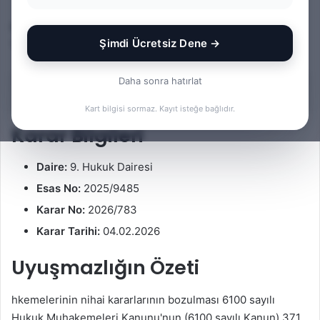
o
i
Bu yazıda yargıtay kararı i̇ncelemesi konusuna ilişkin bir
l
r
Şimdi Ücretsiz Dene →
Yargıtay kararı kısa notlar halinde incelenmektedir.
l
e
o
-
w
p
Daha sonra hatırlat
İçindekiler
o
o
Kart bilgisi sormaz. Kayıt isteğe bağlıdır.
n
s
Karar Bilgileri
X
t
a
Daire:
9. Hukuk Dairesi
g
ö
Esas No:
2025/9485
n
Karar No:
2026/783
d
Karar Tarihi:
04.02.2026
e
r
Uyuşmazlığın Özeti
m
e
hkemelerinin nihai kararlarının bozulması 6100 sayılı
k
Hukuk Muhakemeleri Kanunu'nun (6100 sayılı Kanun) 371.