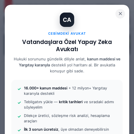
İhtiyaç Nedeniyle Tahliye: 9. Hukuk Dairesi 2025/7083 K.
✕
CA
Kayıt Ol
Arama 
M
CEBIMDEKI AVUKAT
Vatandaşlara Özel Yapay Zeka
Avukatı
Hukuki sorununu gündelik diliyle anlat,
kanun maddesi ve
Yargıtay kararıyla
destekli yol haritanı al. Bir avukatla
Anasayfa
/
Bilgi Bankası
/
Yargıtay Kararları
konuşur gibi sade.
Yargıtay Kararları
16.000+ kanun maddesi
+ 12 milyon+ Yargıtay
Yargıtay Kararı İncelemesi
kararıyla destekli
Tebligatını yükle —
kritik tarihleri
ve sıradaki adımı
ve Tanık Beyanları: 9. Hukuk
söyleyelim
Dairesi 2026/783 K.
Dilekçe üretici, sözleşme risk analizi, hesaplama
araçları
İlk 3 sorun ücretsiz
, üye olmadan deneyebilirsin
Av. Gökhan Yağmur
F
B
0
69
4 dakika okuma süresi