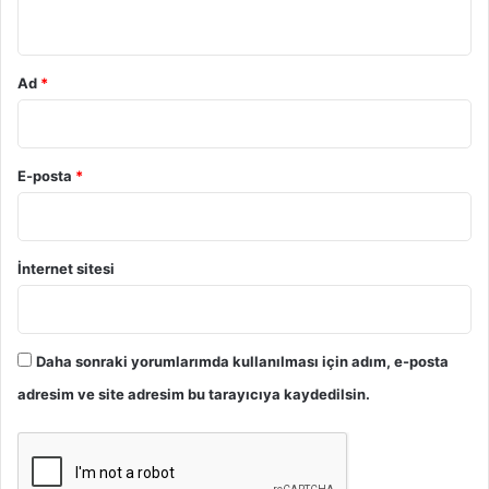
i
*
u
2
r
0
B
2
e
Ad
*
5
l
/
i
6
r
3
l
E-posta
*
9
e
3
m
K
e
.
s
İnternet sitesi
i
:
2
.
Daha sonraki yorumlarımda kullanılması için adım, e-posta
H
adresim ve site adresim bu tarayıcıya kaydedilsin.
u
k
u
k