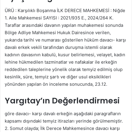
k
ÜRÜ : Karşılıklı Boşanma İLK DERECE MAHKEMESİ : Niğde
1. Aile Mahkemesi SAYISI : 2021/935 E., 2024/264 K.
Taraflar arasındaki davanın yapılan muhakemesi sonunda
Bölge Adliye Mahkemesi Hukuk Dairesince verilen,
yukarıda tarihi ve numarası gösterilen hüküm davacı- karşı
davalı erkek vekili tarafından duruşma istemli olarak
kadının davasının kabulü, kusur belirlemesi, velayet, kadın
lehine hükmedilen tazminatlar ve nafakalar ile erkeğin
reddedilen taleplerine yönelik olarak temyiz edilmiş olup
kesinlik, süre, temyiz şartı ve diğer usul eksiklikleri
yönünden yapılan ön inceleme sonucunda, 23.12.
Yargıtay’ın Değerlendirmesi
göre davacı- karşı davalı erkeğin aşağıdaki paragrafların
kapsamı dışındaki temyiz itirazları yerinde görülmemiştir.
2. Somut olayda; İlk Derece Mahkemesince davacı karşı