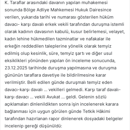
K. Taraflar arasındaki davanın yapılan muhakemesi
sonunda Bölge Adliye Mahkemesi Hukuk Dairesince
verilen, yukarıda tarihi ve numarası gösterilen hüküm
davacı- karşı davalı erkek vekili tarafından duruşma istemli
olarak kadının davasının kabulü, kusur belirlemesi, velayet,
kadın lehine hükmedilen tazminatlar ve nafakalar ile
erkeğin reddedilen taleplerine yönelik olarak temyiz
edilmiş olup kesinlik, süre, temyiz şartı ve diğer usul
eksiklikleri yönünden yapılan ön inceleme sonucunda,
23.12.2025 tarihinde duruşma yapılmasına ve duruşma
gününün taraflara davetiye ile bildirilmesine karar
verilmiştir. Belli edilen günde duruşmalı temyiz eden
davacı-karşı davalı … vekilleri gelmedi. Karşı taraf davalı-
karşı davacı … vekili Avukat … geldi. Gelenin sözlü
açıklamaları dinlenildikten sonra işin incelenerek karara
bağlanması için uygun görülen günde Tetkik Hâkimi
tarafından hazırlanan rapor dinlenerek dosyadaki belgeler
incelenip gereği düşünüldü: