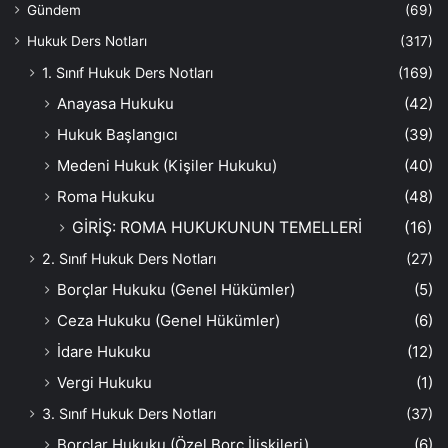
Gündem
(69)
Hukuk Ders Notları
(317)
1. Sınıf Hukuk Ders Notları
(169)
Anayasa Hukuku
(42)
Hukuk Başlangıcı
(39)
Medeni Hukuk (Kişiler Hukuku)
(40)
Roma Hukuku
(48)
GİRİŞ: ROMA HUKUKUNUN TEMELLERİ
(16)
2. Sınıf Hukuk Ders Notları
(27)
Borçlar Hukuku (Genel Hükümler)
(5)
Ceza Hukuku (Genel Hükümler)
(6)
İdare Hukuku
(12)
Vergi Hukuku
(1)
3. Sınıf Hukuk Ders Notları
(37)
Borçlar Hukuku (Özel Borç İlişkileri)
(6)