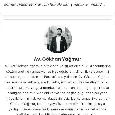
somut uyuşmazlıklar için hukuki danışmanlık alınmalıdır.
Av. Gökhan Yağmur
Avukat Gökhan Yağmur, bireylerin ve şirketlerin hukuki sorunlarına
çözüm üretmek amacıyla faaliyet gösteren, dinamik ve deneyimli
bir hukukçudur. İstanbul Barosu’na kayıtlı olan Av. Gökhan Yağmur,
özellikle ceza hukuku, aile hukuku, iş hukuku, icra ve iflas hukuku,
ticaret hukuku ve gayrimenkul hukuku alanlarında geniş bir dava
pratiğine sahiptir. Mesleki kariyerine başladığı günden bu yana
müvekkillerinin hak ve menfaatlerini titizlikle korumayı ilke edinen
Gökhan Yağmur, her dosyaya özel stratejik bir bakış açısıyla
yaklaşır. Gerek dava takibi gerekse danışmanlık hizmetlerinde
şeffaflık, ulaşılabilirlik ve çözüm odaklılık esas alınır.