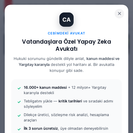
Yargıtay Kararı İncelemesi ve Tanık Beyanları: 9. Hukuk Dairesi 2025/7089 K.
✕
CA
Kayıt Ol
Arama 
M
CEBIMDEKI AVUKAT
Vatandaşlara Özel Yapay Zeka
Avukatı
Hukuki sorununu gündelik diliyle anlat,
kanun maddesi ve
Yargıtay kararıyla
destekli yol haritanı al. Bir avukatla
Anasayfa
/
Bilgi Bankası
/
Yargıtay Kararları
konuşur gibi sade.
Yargıtay Kararları
16.000+ kanun maddesi
+ 12 milyon+ Yargıtay
Boşanma Davasında Kusur
kararıyla destekli
Tebligatını yükle —
kritik tarihleri
ve sıradaki adımı
Değerlendirmesi ve
söyleyelim
Çocuğun Üstün Yararı: 2.
Dilekçe üretici, sözleşme risk analizi, hesaplama
araçları
Hukuk Dairesi 2025/11766 K.
İlk 3 sorun ücretsiz
, üye olmadan deneyebilirsin