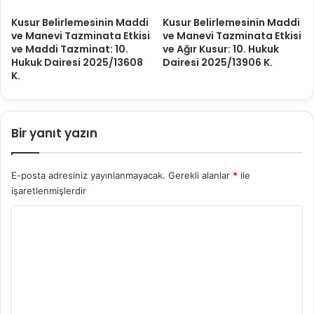
d
r
Kusur Belirlemesinin Maddi
Kusur Belirlemesinin Maddi
i
D
ve Manevi Tazminata Etkisi
ve Manevi Tazminata Etkisi
r
e
ve Maddi Tazminat: 10.
ve Ağır Kusur: 10. Hukuk
m
ğ
Hukuk Dairesi 2025/13608
Dairesi 2025/13906 K.
e
e
K.
s
r
i
l
:
e
3
Bir yanıt yazın
n
.
d
H
i
u
r
E-posta adresiniz yayınlanmayacak.
Gerekli alanlar
*
ile
k
m
işaretlenmişlerdir
u
e
Y
k
s
D
i
o
a
v
r
i
e
r
K
u
e
u
m
s
s