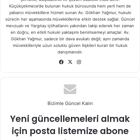
Küçükçekmece’de bulunan hukuk bürosunda hem yerli hem de
yabancı müvekkillere hizmet sunan Av. Gökhan Yağmur, hukuki
sürecin her aşamasında müvekkillerine etkin destek sağlar. Güncel
mevzuatı ve Yargıtay içtihatlarını yakından takip ederek her zaman
en doğru, en etkili hukuki yaklaşımı benimsemeyi amaçlar. Av.
Gökhan Yağmur, sadece bir dava avukatı değil; aynı zamanda
müvekkilleriyle uzun soluklu güven ilişkileri kuran bir hukuk
danışmanıdır.
Fa
X
Ins
ce
tag
bo
ra
ok
m
Bizimle Güncel Kalın
Yeni güncellemeleri almak
için posta listemize abone