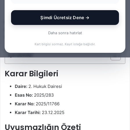
Av. Gökhan Yağmur
F
B
0
45
4 dakika okuma süresi
o
i
Şimdi Ücretsiz Dene →
Bu yazıda boşanma davasında yargıtay değerlendirmesi
l
r
konusuna ilişkin bir Yargıtay kararı kısa notlar halinde
l
e
Daha sonra hatırlat
incelenmektedir.
o
-
w
p
Kart bilgisi sormaz. Kayıt isteğe bağlıdır.
o
o
İçindekiler
n
s
X
t
Karar Bilgileri
a
g
ö
Daire:
2. Hukuk Dairesi
n
Esas No:
2025/283
d
Karar No:
2025/11766
e
Karar Tarihi:
23.12.2025
r
m
Uyuşmazlığın Özeti
e