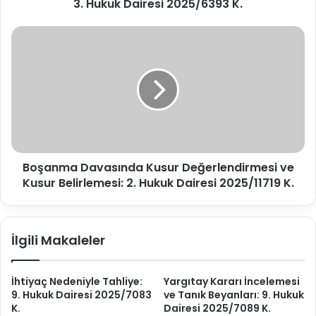
g
3. Hukuk Dairesi 2025/6393 K.
a
i
s
r
ı
B
i
n
o
n
d
ş
i
a
a
z
Y
n
a
m
r
a
g
D
ı
a
t
Boşanma Davasında Kusur Değerlendirmesi ve
v
a
Kusur Belirlemesi: 2. Hukuk Dairesi 2025/11719 K.
a
y
s
D
ı
e
n
İlgili Makaleler
ğ
d
e
a
r
K
İhtiyaç Nedeniyle Tahliye:
Yargıtay Kararı İncelemesi
l
u
9. Hukuk Dairesi 2025/7083
ve Tanık Beyanları: 9. Hukuk
e
s
K.
Dairesi 2025/7089 K.
n
u