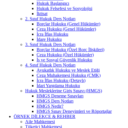
Hukuk Başlangıcı
Hukuk Felsefesi ve Sosyolojisi
İktisat
2. Sınıf Hukuk Ders Notları
Borçlar Hukuku (Genel Hükümler)
Ceza Hukuku (Genel Hükümler)
İcra İflas Hukuku
İdare Hukuku
3. Sınıf Hukuk Ders Notları
Borçlar Hukuku (Özel Borç İlişkileri)
Ceza Hukuku (Özel Hükümler)
İş ve Sosyal Güvenlik Hukuku
4. Sınıf Hukuk Ders Notları
Avukatlık Hukuku ve Meslek Etiği
Ceza Muhakemesi Hukuku (CMK)
İcra İflas Hukuku (Detaylı)
İdari Yargılama Hukuku
Hukuk Mesleklerine Giriş Sınavı (HMGS)
HMGS Deneme Sınavları
HMGS Ders Notları
HMGS Nedir?
HMGS Sınav Deneyimleri ve Röportajlar
ÖRNEK DILEKÇE & REHBER
Aile Mahkemesi
Tüketici Mahkemesi