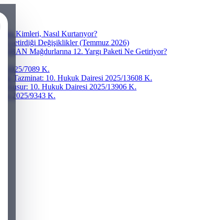
ra Kimleri, Nasıl Kurtarıyor?
ve Getirdiği Değişiklikler (Temmuz 2026)
r? IBAN Mağdurlarına 12. Yargı Paketi Ne Getiriyor?
esi 2025/7089 K.
addi Tazminat: 10. Hukuk Dairesi 2025/13608 K.
ğır Kusur: 10. Hukuk Dairesi 2025/13906 K.
iresi 2025/9343 K.