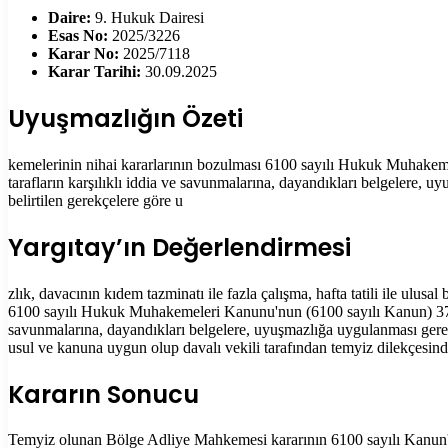
Daire:
9. Hukuk Dairesi
Esas No:
2025/3226
Karar No:
2025/7118
Karar Tarihi:
30.09.2025
Uyuşmazlığın Özeti
kemelerinin nihai kararlarının bozulması 6100 sayılı Hukuk Muhakem
tarafların karşılıklı iddia ve savunmalarına, dayandıkları belgelere, uy
belirtilen gerekçelere göre u
Yargıtay’ın Değerlendirmesi
zlık, davacının kıdem tazminatı ile fazla çalışma, hafta tatili ile ulu
6100 sayılı Hukuk Muhakemeleri Kanunu'nun (6100 sayılı Kanun) 371. 
savunmalarına, dayandıkları belgelere, uyuşmazlığa uygulanması gereken 
usul ve kanuna uygun olup davalı vekili tarafından temyiz dilekçesin
Kararın Sonucu
Temyiz olunan Bölge Adliye Mahkemesi kararının 6100 sayılı Kanun