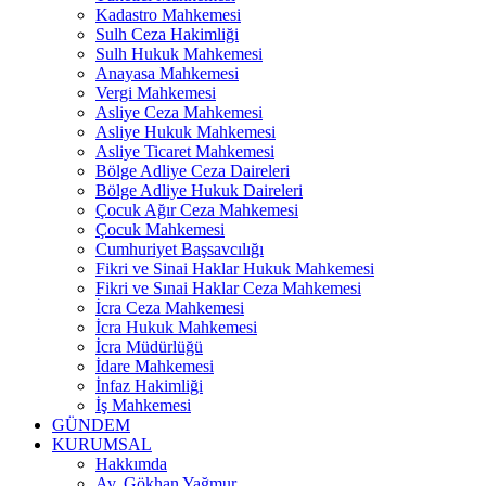
Kadastro Mahkemesi
Sulh Ceza Hakimliği
Sulh Hukuk Mahkemesi
Anayasa Mahkemesi
Vergi Mahkemesi
Asliye Ceza Mahkemesi
Asliye Hukuk Mahkemesi
Asliye Ticaret Mahkemesi
Bölge Adliye Ceza Daireleri
Bölge Adliye Hukuk Daireleri
Çocuk Ağır Ceza Mahkemesi
Çocuk Mahkemesi
Cumhuriyet Başsavcılığı
Fikri ve Sinai Haklar Hukuk Mahkemesi
Fikri ve Sınai Haklar Ceza Mahkemesi
İcra Ceza Mahkemesi
İcra Hukuk Mahkemesi
İcra Müdürlüğü
İdare Mahkemesi
İnfaz Hakimliği
İş Mahkemesi
GÜNDEM
KURUMSAL
Hakkımda
Av. Gökhan Yağmur