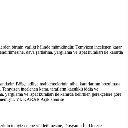
erden birinin varlığı hâlinde mümkündür. Temyizen incelenen karar,
ndirilmesine, dava şartlarına, yargılama ve ispat kuralları ile kararda
tasındadır. Bölge adliye mahkemelerinin nihai kararlarının bozulması
myizen incelenen karar, tarafların karşılıklı iddia ve
 yargılama ve ispat kuralları ile kararda belirtilen gerekçelere göre
örülmemiştir. VI. KARAR Açıklanan se
nin temyiz edene yükletilmesine, Dosyanın İlk Derece