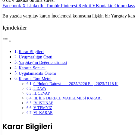
0
62
4 dakika okuma süresi
Facebook
X
LinkedIn
Tumblr
Pinterest
Reddit
VKontakte
Odnoklass
Bu yazıda yargıtay kararı i̇ncelemesi konusuna ilişkin bir Yargıtay kar
İçindekiler
Karar Bilgileri
Uyuşmazlığın Özeti
Yargıtay’ın Değerlendirmesi
Kararın Sonucu
Uygulamadaki Önemi
Kararın Tam Metni
9. Hukuk Dairesi 2025/3226 E. , 2025/7118 K.
I. DAVA
II. CEVAP
III. İLK DERECE MAHKEMESİ KARARI
IV. İSTİNAF
V. TEMYİZ
VI. KARAR
Karar Bilgileri