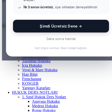
İlk 3 sorun ücretsiz
, üye olmadan deneyebilirsin
Menü
Arama yap ...
Kayıt Ol
Şimdi Ücretsiz Dene →
ANASAYFA
BILGI BANKASI
Daha sonra hatırlat
Borçlar Hukuku
Ceza Hukuku
Kart bilgisi sormaz. Kayıt isteğe bağlıdır.
Gayrimenkul Hukuku
Medeni Hukuku
Tazminat Hukuku
İcra Hukuku
Vergi & İdare Hukuku
Hap Bilgi
Frenchasıng
KOSGEB
Yargıtay Kararları
HUKUK DERS NOTLARI
1. Sınıf Hukuk Ders Notları
Anayasa Hukuku
Medeni Hukuku
Roma Hukuku