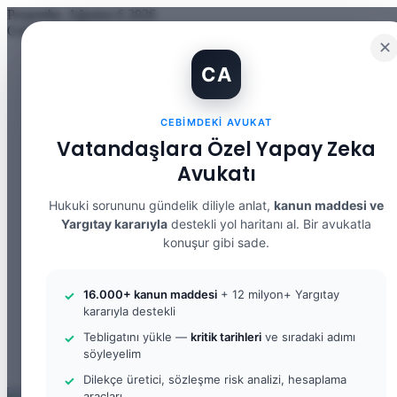
Perşembe, Ağustos 6 2026
Güncel Makale
✕
İBAN Kiralama Cezasında Yeni Dönem: TCK 158’e Eklenen Fık
CA
12. Yargı Paketi Kabul Edildi: Avukat Gözüyle Tüm Maddeler 
Banka Hesabımı Dolandırıcılara Kullandırdım, Başıma Ne Geli
İhtiyaç Nedeniyle Tahliye: 9. Hukuk Dairesi 2025/7083 K.
CEBIMDEKI AVUKAT
Yargıtay Kararı İncelemesi ve Tanık Beyanları: 9. Hukuk Dair
Kusur Belirlemesinin Maddi ve Manevi Tazminata Etkisi ve M
Vatandaşlara Özel Yapay Zeka
Kusur Belirlemesinin Maddi ve Manevi Tazminata Etkisi ve A
Avukatı
Kira Sözleşmesinin Feshi ve Bilirkişi İncelemesi: 9. Hukuk Da
Yargıtay Kararı İncelemesi: 2. Ceza Dairesi 2026/2150 K.
Yargıtay Kararı İncelemesi: 2. Ceza Dairesi 2026/4266 K.
Hukuki sorununu gündelik diliyle anlat,
kanun maddesi ve
Yargıtay kararıyla
destekli yol haritanı al. Bir avukatla
Facebook
konuşur gibi sade.
X
YouTube
Instagram
16.000+ kanun maddesi
+ 12 milyon+ Yargıtay
WhatsApp
kararıyla destekli
Kayıt Ol
Rastgele Makale
Tebligatını yükle —
kritik tarihleri
ve sıradaki adımı
Kenar Bölmesi
söyleyelim
Arama yap ...
Dilekçe üretici, sözleşme risk analizi, hesaplama
araçları