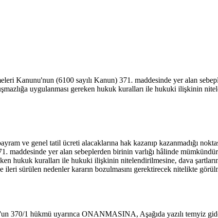
eleri Kanunu'nun (6100 sayılı Kanun) 371. maddesinde yer alan sebepl
uşmazlığa uygulanması gereken hukuk kuralları ile hukuki ilişkinin nitele
sal bayram ve genel tatil ücreti alacaklarına hak kazanıp kazanmadığı nok
maddesinde yer alan sebeplerden birinin varlığı hâlinde mümkündür. Te
hukuk kuralları ile hukuki ilişkinin nitelendirilmesine, dava şartlarına,
de ileri sürülen nedenler kararın bozulmasını gerektirecek nitelikte g
'un 370/1 hükmü uyarınca ONANMASINA, Aşağıda yazılı temyiz gideri