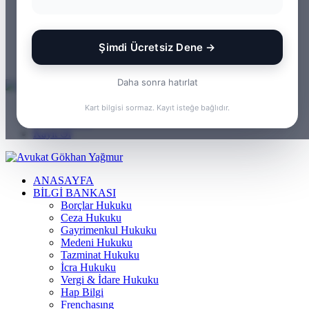
WhatsApp
Kayıt Ol
Rastgele Makale
Şimdi Ücretsiz Dene →
Kenar Bölmesi
Arama yap ...
Daha sonra hatırlat
Menü
Kart bilgisi sormaz. Kayıt isteğe bağlıdır.
Arama yap ...
Kayıt Ol
ANASAYFA
BILGI BANKASI
Borçlar Hukuku
Ceza Hukuku
Gayrimenkul Hukuku
Medeni Hukuku
Tazminat Hukuku
İcra Hukuku
Vergi & İdare Hukuku
Hap Bilgi
Frenchasıng