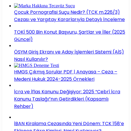
Çocuk Pornografisi Suçu Nedir? (TCK m.226/3)
Cezası ve Yargıtay Kararlarıyla Detaylı İnceleme
TOKİ 500 Bin Konut Başvuru, Şartlar ve İller (2025
Güncel)
ÖSYM Giriş Ekranı ve Aday İşlemleri Sistemi (AİS)
Nasıl Kullanılır?
HMGS Çıkmış Sorular PDF | Anayasa – Ceza –
Medeni Hukuk 2024-2025 Örnekleri
İcra ve İflas Kanunu Değişiyor: 2025 “Cebrî İcra
Kanunu Taslağı”nın Getirdikleri (Kapsamlı
Rehber)
İBAN Kiralama Cezasında Yeni Dönem: TCK 158’e
Eklenen Fıkra Kimleri, Nasıl Kurtarıyor?