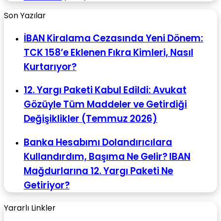
Son Yazılar
İBAN Kiralama Cezasında Yeni Dönem:
TCK 158’e Eklenen Fıkra Kimleri, Nasıl
Kurtarıyor?
12. Yargı Paketi Kabul Edildi: Avukat
Gözüyle Tüm Maddeler ve Getirdiği
Değişiklikler (Temmuz 2026)
Banka Hesabımı Dolandırıcılara
Kullandırdım, Başıma Ne Gelir? IBAN
Mağdurlarına 12. Yargı Paketi Ne
Getiriyor?
Yararlı Linkler