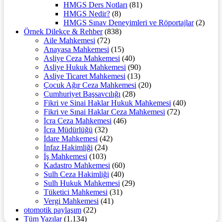
HMGS Ders Notları
(81)
HMGS Nedir?
(8)
HMGS Sınav Deneyimleri ve Röportajlar
(2)
Örnek Dilekçe & Rehber
(838)
Aile Mahkemesi
(72)
Anayasa Mahkemesi
(15)
Asliye Ceza Mahkemesi
(40)
Asliye Hukuk Mahkemesi
(90)
Asliye Ticaret Mahkemesi
(13)
Çocuk Ağır Ceza Mahkemesi
(20)
Cumhuriyet Başsavcılığı
(28)
Fikri ve Sinai Haklar Hukuk Mahkemesi
(40)
Fikri ve Sınai Haklar Ceza Mahkemesi
(72)
İcra Ceza Mahkemesi
(46)
İcra Müdürlüğü
(32)
İdare Mahkemesi
(42)
İnfaz Hakimliği
(24)
İş Mahkemesi
(103)
Kadastro Mahkemesi
(60)
Sulh Ceza Hakimliği
(40)
Sulh Hukuk Mahkemesi
(29)
Tüketici Mahkemesi
(31)
Vergi Mahkemesi
(41)
otomotik paylaşım
(22)
Tüm Yazılar
(1.134)