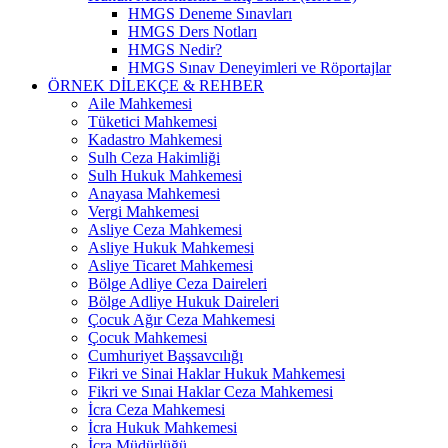
HMGS Deneme Sınavları
HMGS Ders Notları
HMGS Nedir?
HMGS Sınav Deneyimleri ve Röportajlar
ÖRNEK DILEKÇE & REHBER
Aile Mahkemesi
Tüketici Mahkemesi
Kadastro Mahkemesi
Sulh Ceza Hakimliği
Sulh Hukuk Mahkemesi
Anayasa Mahkemesi
Vergi Mahkemesi
Asliye Ceza Mahkemesi
Asliye Hukuk Mahkemesi
Asliye Ticaret Mahkemesi
Bölge Adliye Ceza Daireleri
Bölge Adliye Hukuk Daireleri
Çocuk Ağır Ceza Mahkemesi
Çocuk Mahkemesi
Cumhuriyet Başsavcılığı
Fikri ve Sinai Haklar Hukuk Mahkemesi
Fikri ve Sınai Haklar Ceza Mahkemesi
İcra Ceza Mahkemesi
İcra Hukuk Mahkemesi
İcra Müdürlüğü