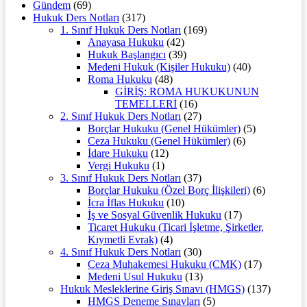
Gündem
(69)
Hukuk Ders Notları
(317)
1. Sınıf Hukuk Ders Notları
(169)
Anayasa Hukuku
(42)
Hukuk Başlangıcı
(39)
Medeni Hukuk (Kişiler Hukuku)
(40)
Roma Hukuku
(48)
GİRİŞ: ROMA HUKUKUNUN
TEMELLERİ
(16)
2. Sınıf Hukuk Ders Notları
(27)
Borçlar Hukuku (Genel Hükümler)
(5)
Ceza Hukuku (Genel Hükümler)
(6)
İdare Hukuku
(12)
Vergi Hukuku
(1)
3. Sınıf Hukuk Ders Notları
(37)
Borçlar Hukuku (Özel Borç İlişkileri)
(6)
İcra İflas Hukuku
(10)
İş ve Sosyal Güvenlik Hukuku
(17)
Ticaret Hukuku (Ticari İşletme, Şirketler,
Kıymetli Evrak)
(4)
4. Sınıf Hukuk Ders Notları
(30)
Ceza Muhakemesi Hukuku (CMK)
(17)
Medeni Usul Hukuku
(13)
Hukuk Mesleklerine Giriş Sınavı (HMGS)
(137)
HMGS Deneme Sınavları
(5)