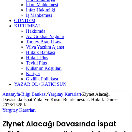
İdare Mahkemesi
İnfaz Hakimliği
İş Mahkemesi
GÜNDEM
KURUMSAL
Hakkımda
Av. Gökhan Yağmur
Turkey Brand Law
Vilva Yazılım Ajansı
Hukuk Bankası
Hukuk Plus
Tevkil Plus
Kullanım Koşulları
Kariyer
Gizlilik Politikası
YAZAR OL / KATKI SUN
Anasayfa
/
Bilgi Bankası
/
Yargıtay Kararları
/
Ziynet Alacağı
Davasında İspat Yükü ve Kusur Belirlemesi: 2. Hukuk Dairesi
2026/1328 K.
Yargıtay Kararları
Ziynet Alacağı Davasında İspat