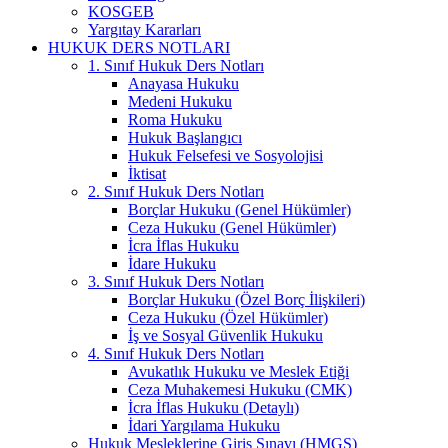
KOSGEB
Yargıtay Kararları
HUKUK DERS NOTLARI
1. Sınıf Hukuk Ders Notları
Anayasa Hukuku
Medeni Hukuku
Roma Hukuku
Hukuk Başlangıcı
Hukuk Felsefesi ve Sosyolojisi
İktisat
2. Sınıf Hukuk Ders Notları
Borçlar Hukuku (Genel Hükümler)
Ceza Hukuku (Genel Hükümler)
İcra İflas Hukuku
İdare Hukuku
3. Sınıf Hukuk Ders Notları
Borçlar Hukuku (Özel Borç İlişkileri)
Ceza Hukuku (Özel Hükümler)
İş ve Sosyal Güvenlik Hukuku
4. Sınıf Hukuk Ders Notları
Avukatlık Hukuku ve Meslek Etiği
Ceza Muhakemesi Hukuku (CMK)
İcra İflas Hukuku (Detaylı)
İdari Yargılama Hukuku
Hukuk Mesleklerine Giriş Sınavı (HMGS)