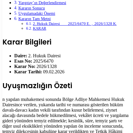
Yargıtay’ın Değerlendirmesi
Kararın Sonucu
Uygulamadaki Önemi
Kararın Tam Metni
2. Hukuk Dairesi 2025/6470 E. , 2026/1328 K.
KARAR
Karar Bilgileri
Daire:
2. Hukuk Dairesi
Esas No:
2025/6470
Karar No:
2026/1328
Karar Tarihi:
09.02.2026
Uyuşmazlığın Özeti
n yapılan muhakemesi sonunda Bölge Adliye Mahkemesi Hukuk
Dairesince verilen, yukarıda tarihi ve numarası gösterilen hüküm
davalı-davacı kadın vekili tarafından kusur belirlemesi, ziynet
alacağı davasında bedele hükmedilmesi, vekâlet ücreti ve yargılama
gideri yönünden temyiz edilmekle; kesinlik, süre, temyiz şartı ve
diğer usul eksiklikleri yönünden yapılan ön inceleme sonucunda,
temyiz dilekçesinin kabulüne karar verildikten ve Tetkik Hâkimi