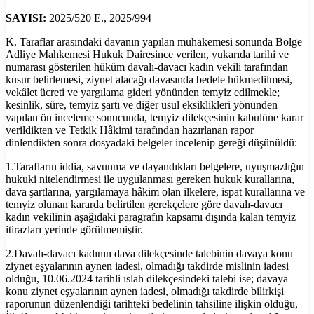
SAYISI:
2025/520 E., 2025/994
K. Taraflar arasındaki davanın yapılan muhakemesi sonunda Bölge
Adliye Mahkemesi Hukuk Dairesince verilen, yukarıda tarihi ve
numarası gösterilen hüküm davalı-davacı kadın vekili tarafından
kusur belirlemesi, ziynet alacağı davasında bedele hükmedilmesi,
vekâlet ücreti ve yargılama gideri yönünden temyiz edilmekle;
kesinlik, süre, temyiz şartı ve diğer usul eksiklikleri yönünden
yapılan ön inceleme sonucunda, temyiz dilekçesinin kabulüne karar
verildikten ve Tetkik Hâkimi tarafından hazırlanan rapor
dinlendikten sonra dosyadaki belgeler incelenip gereği düşünüldü:
1.Tarafların iddia, savunma ve dayandıkları belgelere, uyuşmazlığın
hukuki nitelendirmesi ile uygulanması gereken hukuk kurallarına,
dava şartlarına, yargılamaya hâkim olan ilkelere, ispat kurallarına ve
temyiz olunan kararda belirtilen gerekçelere göre davalı-davacı
kadın vekilinin aşağıdaki paragrafın kapsamı dışında kalan temyiz
itirazları yerinde görülmemiştir.
2.Davalı-davacı kadının dava dilekçesinde talebinin davaya konu
ziynet eşyalarının aynen iadesi, olmadığı takdirde mislinin iadesi
olduğu, 10.06.2024 tarihli ıslah dilekçesindeki talebi ise; davaya
konu ziynet eşyalarının aynen iadesi, olmadığı takdirde bilirkişi
raporunun düzenlendiği tarihteki bedelinin tahsiline ilişkin olduğu,