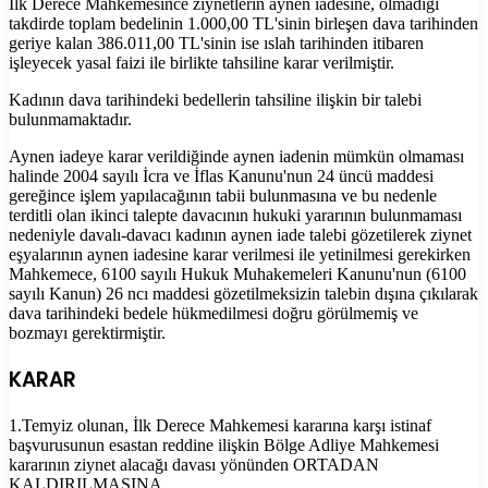
İlk Derece Mahkemesince ziynetlerin aynen iadesine, olmadığı
takdirde toplam bedelinin 1.000,00 TL'sinin birleşen dava tarihinden
geriye kalan 386.011,00 TL'sinin ise ıslah tarihinden itibaren
işleyecek yasal faizi ile birlikte tahsiline karar verilmiştir.
Kadının dava tarihindeki bedellerin tahsiline ilişkin bir talebi
bulunmamaktadır.
Aynen iadeye karar verildiğinde aynen iadenin mümkün olmaması
halinde 2004 sayılı İcra ve İflas Kanunu'nun 24 üncü maddesi
gereğince işlem yapılacağının tabii bulunmasına ve bu nedenle
terditli olan ikinci talepte davacının hukuki yararının bulunmaması
nedeniyle davalı-davacı kadının aynen iade talebi gözetilerek ziynet
eşyalarının aynen iadesine karar verilmesi ile yetinilmesi gerekirken
Mahkemece, 6100 sayılı Hukuk Muhakemeleri Kanunu'nun (6100
sayılı Kanun) 26 ncı maddesi gözetilmeksizin talebin dışına çıkılarak
dava tarihindeki bedele hükmedilmesi doğru görülmemiş ve
bozmayı gerektirmiştir.
KARAR
1.Temyiz olunan, İlk Derece Mahkemesi kararına karşı istinaf
başvurusunun esastan reddine ilişkin Bölge Adliye Mahkemesi
kararının ziynet alacağı davası yönünden ORTADAN
KALDIRILMASINA,