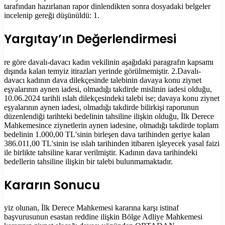
tarafından hazırlanan rapor dinlendikten sonra dosyadaki belgeler
incelenip gereği düşünüldü: 1.
Yargıtay’ın Değerlendirmesi
re göre davalı-davacı kadın vekilinin aşağıdaki paragrafın kapsamı
dışında kalan temyiz itirazları yerinde görülmemiştir. 2.Davalı-
davacı kadının dava dilekçesinde talebinin davaya konu ziynet
eşyalarının aynen iadesi, olmadığı takdirde mislinin iadesi olduğu,
10.06.2024 tarihli ıslah dilekçesindeki talebi ise; davaya konu ziynet
eşyalarının aynen iadesi, olmadığı takdirde bilirkişi raporunun
düzenlendiği tarihteki bedelinin tahsiline ilişkin olduğu, İlk Derece
Mahkemesince ziynetlerin aynen iadesine, olmadığı takdirde toplam
bedelinin 1.000,00 TL'sinin birleşen dava tarihinden geriye kalan
386.011,00 TL'sinin ise ıslah tarihinden itibaren işleyecek yasal faizi
ile birlikte tahsiline karar verilmiştir. Kadının dava tarihindeki
bedellerin tahsiline ilişkin bir talebi bulunmamaktadır.
Kararın Sonucu
yiz olunan, İlk Derece Mahkemesi kararına karşı istinaf
başvurusunun esastan reddine ilişkin Bölge Adliye Mahkemesi