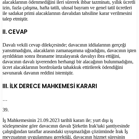
alacaklarının ödenmediğini ileri sürerek ihbar tazminatı, yıllık ücretli
izin, fazla çalışma, hafta tatili, ulusal bayram ve genel tatil ücretleri
ile sadakat primi alacaklarının davalıdan tahsiline karar verilmesini
talep etmiştir.
II. CEVAP
Davalı vekili cevap dilekçesinde; davacının iddialarının gerçeği
yansıtmadığını, alacakların zamanaşımına uğradığını, davacının işten
ayrıldıktan sonra ibraname imzalayarak davalıyı ibra ettiğini,
davacının davalı işverenden herhangi bir alacağının bulunmadığını,
ücret alacaklarının bordrolarda tahakkuk ettirilerek ödendiğini
savunarak davanın reddini istemiştir.
III. İLK DERECE MAHKEMESİ KARARI
…
39.
İş Mahkemesinin 21.09.2023 tarihli kararı ile; yurt dışı iş
sözleşmesine göre davacının davalı Şirketin Irak'taki şantiyesinde
çalıştığından taraflar arasındaki uyuşmazlığın çözümünde Irak İş
mevzuatının uygulanması gerektiği, davacının hizmet süresinin