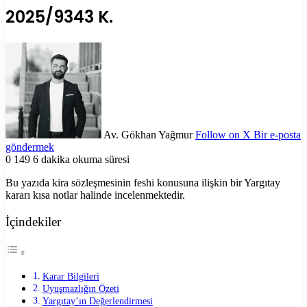
2025/9343 K.
Av. Gökhan Yağmur
Follow on X
Bir e-posta
göndermek
0
149
6 dakika okuma süresi
Bu yazıda kira sözleşmesinin feshi konusuna ilişkin bir Yargıtay
kararı kısa notlar halinde incelenmektedir.
İçindekiler
Karar Bilgileri
Uyuşmazlığın Özeti
Yargıtay’ın Değerlendirmesi