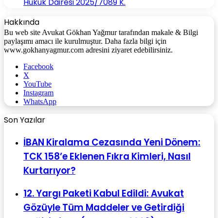
Hukuk Dairesi 2025/7089 K.
Hakkında
Bu web site Avukat Gökhan Yağmur tarafından makale & Bilgi
paylaşımı amacı ile kurulmuştur. Daha fazla bilgi için
www.gokhanyagmur.com adresini ziyaret edebilirsiniz.
Facebook
X
YouTube
Instagram
WhatsApp
Son Yazılar
İBAN Kiralama Cezasında Yeni Dönem:
TCK 158’e Eklenen Fıkra Kimleri, Nasıl
Kurtarıyor?
12. Yargı Paketi Kabul Edildi: Avukat
Gözüyle Tüm Maddeler ve Getirdiği