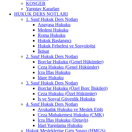
KOSGEB
Yargıtay Kararları
HUKUK DERS NOTLARI
1. Sınıf Hukuk Ders Notları
Anayasa Hukuku
Medeni Hukuku
Roma Hukuku
Hukuk Başlangıcı
Hukuk Felsefesi ve Sosyolojisi
İktisat
2. Sınıf Hukuk Ders Notları
Borçlar Hukuku (Genel Hükümler)
Ceza Hukuku (Genel Hükümler)
İcra İflas Hukuku
İdare Hukuku
3. Sınıf Hukuk Ders Notları
Borçlar Hukuku (Özel Borç İlişkileri)
Ceza Hukuku (Özel Hükümler)
İş ve Sosyal Güvenlik Hukuku
4. Sınıf Hukuk Ders Notları
Avukatlık Hukuku ve Meslek Etiği
Ceza Muhakemesi Hukuku (CMK)
İcra İflas Hukuku (Detaylı)
İdari Yargılama Hukuku
Hukuk Mesleklerine Giriş Sınavı (HMGS)