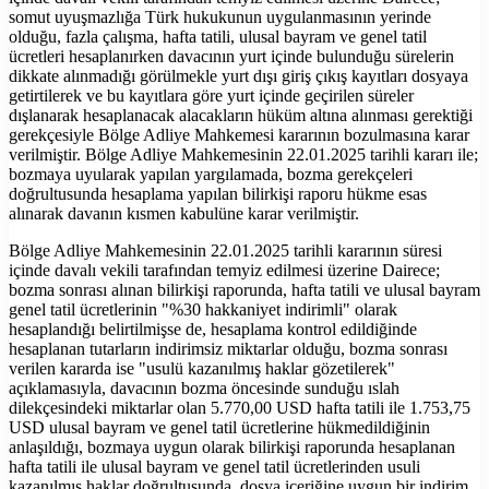
somut uyuşmazlığa Türk hukukunun uygulanmasının yerinde
olduğu, fazla çalışma, hafta tatili, ulusal bayram ve genel tatil
ücretleri hesaplanırken davacının yurt içinde bulunduğu sürelerin
dikkate alınmadığı görülmekle yurt dışı giriş çıkış kayıtları dosyaya
getirtilerek ve bu kayıtlara göre yurt içinde geçirilen süreler
dışlanarak hesaplanacak alacakların hüküm altına alınması gerektiği
gerekçesiyle Bölge Adliye Mahkemesi kararının bozulmasına karar
verilmiştir. Bölge Adliye Mahkemesinin 22.01.2025 tarihli kararı ile;
bozmaya uyularak yapılan yargılamada, bozma gerekçeleri
doğrultusunda hesaplama yapılan bilirkişi raporu hükme esas
alınarak davanın kısmen kabulüne karar verilmiştir.
Bölge Adliye Mahkemesinin 22.01.2025 tarihli kararının süresi
içinde davalı vekili tarafından temyiz edilmesi üzerine Dairece;
bozma sonrası alınan bilirkişi raporunda, hafta tatili ve ulusal bayram
genel tatil ücretlerinin "%30 hakkaniyet indirimli" olarak
hesaplandığı belirtilmişse de, hesaplama kontrol edildiğinde
hesaplanan tutarların indirimsiz miktarlar olduğu, bozma sonrası
verilen kararda ise "usulü kazanılmış haklar gözetilerek"
açıklamasıyla, davacının bozma öncesinde sunduğu ıslah
dilekçesindeki miktarlar olan 5.770,00 USD hafta tatili ile 1.753,75
USD ulusal bayram ve genel tatil ücretlerine hükmedildiğinin
anlaşıldığı, bozmaya uygun olarak bilirkişi raporunda hesaplanan
hafta tatili ile ulusal bayram ve genel tatil ücretlerinden usuli
kazanılmış haklar doğrultusunda, dosya içeriğine uygun bir indirim