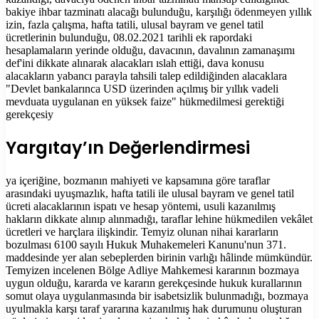
bakiye ihbar tazminatı alacağı bulunduğu, karşılığı ödenmeyen yıllık
izin, fazla çalışma, hafta tatili, ulusal bayram ve genel tatil
ücretlerinin bulunduğu, 08.02.2021 tarihli ek rapordaki
hesaplamaların yerinde olduğu, davacının, davalının zamanaşımı
def'ini dikkate alınarak alacakları ıslah ettiği, dava konusu
alacakların yabancı parayla tahsili talep edildiğinden alacaklara
"Devlet bankalarınca USD üzerinden açılmış bir yıllık vadeli
mevduata uygulanan en yüksek faize" hükmedilmesi gerektiği
gerekçesiy
Yargıtay’ın Değerlendirmesi
ya içeriğine, bozmanın mahiyeti ve kapsamına göre taraflar
arasındaki uyuşmazlık, hafta tatili ile ulusal bayram ve genel tatil
ücreti alacaklarının ispatı ve hesap yöntemi, usuli kazanılmış
hakların dikkate alınıp alınmadığı, taraflar lehine hükmedilen vekâlet
ücretleri ve harçlara ilişkindir. Temyiz olunan nihai kararların
bozulması 6100 sayılı Hukuk Muhakemeleri Kanunu'nun 371.
maddesinde yer alan sebeplerden birinin varlığı hâlinde mümkündür.
Temyizen incelenen Bölge Adliye Mahkemesi kararının bozmaya
uygun olduğu, kararda ve kararın gerekçesinde hukuk kurallarının
somut olaya uygulanmasında bir isabetsizlik bulunmadığı, bozmaya
uyulmakla karşı taraf yararına kazanılmış hak durumunu oluşturan