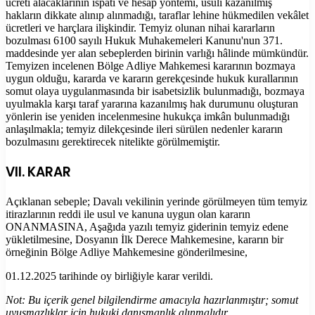
ücreti alacaklarının ispatı ve hesap yöntemi, usuli kazanılmış
hakların dikkate alınıp alınmadığı, taraflar lehine hükmedilen vekâlet
ücretleri ve harçlara ilişkindir. Temyiz olunan nihai kararların
bozulması 6100 sayılı Hukuk Muhakemeleri Kanunu'nun 371.
maddesinde yer alan sebeplerden birinin varlığı hâlinde mümkündür.
Temyizen incelenen Bölge Adliye Mahkemesi kararının bozmaya
uygun olduğu, kararda ve kararın gerekçesinde hukuk kurallarının
somut olaya uygulanmasında bir isabetsizlik bulunmadığı, bozmaya
uyulmakla karşı taraf yararına kazanılmış hak durumunu oluşturan
yönlerin ise yeniden incelenmesine hukukça imkân bulunmadığı
anlaşılmakla; temyiz dilekçesinde ileri sürülen nedenler kararın
bozulmasını gerektirecek nitelikte görülmemiştir.
VII. KARAR
Açıklanan sebeple; Davalı vekilinin yerinde görülmeyen tüm temyiz
itirazlarının reddi ile usul ve kanuna uygun olan kararın
ONANMASINA, Aşağıda yazılı temyiz giderinin temyiz edene
yükletilmesine, Dosyanın İlk Derece Mahkemesine, kararın bir
örneğinin Bölge Adliye Mahkemesine gönderilmesine,
01.12.2025 tarihinde oy birliğiyle karar verildi.
Not: Bu içerik genel bilgilendirme amacıyla hazırlanmıştır; somut
uyuşmazlıklar için hukuki danışmanlık alınmalıdır.