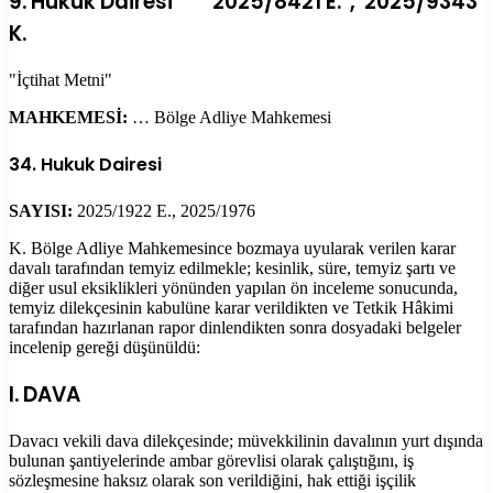
9. Hukuk Dairesi 2025/8421 E. , 2025/9343
K.
"İçtihat Metni"
MAHKEMESİ:
… Bölge Adliye Mahkemesi
34. Hukuk Dairesi
SAYISI:
2025/1922 E., 2025/1976
K. Bölge Adliye Mahkemesince bozmaya uyularak verilen karar
davalı tarafından temyiz edilmekle; kesinlik, süre, temyiz şartı ve
diğer usul eksiklikleri yönünden yapılan ön inceleme sonucunda,
temyiz dilekçesinin kabulüne karar verildikten ve Tetkik Hâkimi
tarafından hazırlanan rapor dinlendikten sonra dosyadaki belgeler
incelenip gereği düşünüldü:
I. DAVA
Davacı vekili dava dilekçesinde; müvekkilinin davalının yurt dışında
bulunan şantiyelerinde ambar görevlisi olarak çalıştığını, iş
sözleşmesine haksız olarak son verildiğini, hak ettiği işçilik