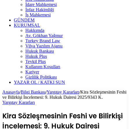
İdare Mahkemesi
İnfaz Hakimliği
İş Mahkemesi
GÜNDEM
KURUMSAL
Hakkımda
Av. Gökhan Yağmur
Turkey Brand Law
Vilva Yazılım Ajansı
Hukuk Bankası
Hukuk Plus
Tevkil Plus
Kullanım Koşulları
Kariyer
Gizlilik Politikası
YAZAR OL / KATKI SUN
Anasayfa
/
Bilgi Bankası
/
Yargıtay Kararları
/
Kira Sözleşmesinin Feshi
ve Bilirkişi İncelemesi: 9. Hukuk Dairesi 2025/9343 K.
Yargıtay Kararları
Kira Sözleşmesinin Feshi ve Bilirkişi
İncelemesi: 9. Hukuk Dairesi