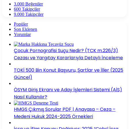
3.000
Beğeniler
600
Takipçiler
9.000
Takipçiler
Popüler
Son Eklenen
Yorumlar
Çocuk Pornografisi Suçu Nedir? (TCK m.226/3)
Cezası ve Yargıtay Kararlarıyla Detaylı İnceleme
TOKİ 500 Bin Konut Başvuru, Şartlar ve İller (2025
Güncel)
ÖSYM Giriş Ekranı ve Aday İşlemleri Sistemi (AİS)
Nasıl Kullanılır?
HMGS Çıkmış Sorular PDF | Anayasa – Ceza –
Medeni Hukuk 2024-2025 Örnekleri
İcra ve İflas Kanunu Değişiyor: 2025 “Cebrî İcra