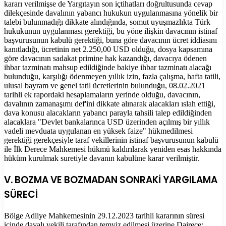
kararı verilmişse de Yargıtayın son içtihatları doğrultusunda cevap
dilekçesinde davalının yabancı hukukun uygulanmasına yönelik bir
talebi bulunmadığı dikkate alındığında, somut uyuşmazlıkta Türk
hukukunun uygulanması gerektiği, bu yöne ilişkin davacının istinaf
başvurusunun kabulü gerektiği, buna göre davacının ücret iddiasını
kanıtladığı, ücretinin net 2.250,00 USD olduğu, dosya kapsamına
göre davacının sadakat primine hak kazandığı, davacıya ödenen
ihbar tazminatı mahsup edildiğinde bakiye ihbar tazminatı alacağı
bulunduğu, karşılığı ödenmeyen yıllık izin, fazla çalışma, hafta tatili,
ulusal bayram ve genel tatil ücretlerinin bulunduğu, 08.02.2021
tarihli ek rapordaki hesaplamaların yerinde olduğu, davacının,
davalının zamanaşımı def'ini dikkate alınarak alacakları ıslah ettiği,
dava konusu alacakların yabancı parayla tahsili talep edildiğinden
alacaklara "Devlet bankalarınca USD üzerinden açılmış bir yıllık
vadeli mevduata uygulanan en yüksek faize" hükmedilmesi
gerektiği gerekçesiyle taraf vekillerinin istinaf başvurusunun kabulü
ile İlk Derece Mahkemesi hükmü kaldırılarak yeniden esas hakkında
hüküm kurulmak suretiyle davanın kabulüne karar verilmiştir.
V. BOZMA VE BOZMADAN SONRAKİ YARGILAMA
SÜRECİ
Bölge Adliye Mahkemesinin 29.12.2023 tarihli kararının süresi
içinde davalı vekili tarafından temyiz edilmesi üzerine Dairece;