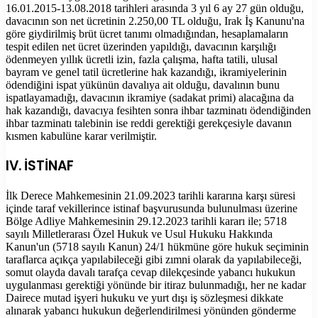
16.01.2015-13.08.2018 tarihleri arasında 3 yıl 6 ay 27 gün olduğu,
davacının son net ücretinin 2.250,00 TL olduğu, Irak İş Kanunu'na
göre giydirilmiş brüt ücret tanımı olmadığından, hesaplamaların
tespit edilen net ücret üzerinden yapıldığı, davacının karşılığı
ödenmeyen yıllık ücretli izin, fazla çalışma, hafta tatili, ulusal
bayram ve genel tatil ücretlerine hak kazandığı, ikramiyelerinin
ödendiğini ispat yükünün davalıya ait olduğu, davalının bunu
ispatlayamadığı, davacının ikramiye (sadakat primi) alacağına da
hak kazandığı, davacıya fesihten sonra ihbar tazminatı ödendiğinden
ihbar tazminatı talebinin ise reddi gerektiği gerekçesiyle davanın
kısmen kabulüne karar verilmiştir.
IV. İSTİNAF
İlk Derece Mahkemesinin 21.09.2023 tarihli kararına karşı süresi
içinde taraf vekillerince istinaf başvurusunda bulunulması üzerine
Bölge Adliye Mahkemesinin 29.12.2023 tarihli kararı ile; 5718
sayılı Milletlerarası Özel Hukuk ve Usul Hukuku Hakkında
Kanun'un (5718 sayılı Kanun) 24/1 hükmüne göre hukuk seçiminin
taraflarca açıkça yapılabileceği gibi zımni olarak da yapılabileceği,
somut olayda davalı tarafça cevap dilekçesinde yabancı hukukun
uygulanması gerektiği yönünde bir itiraz bulunmadığı, her ne kadar
Dairece mutad işyeri hukuku ve yurt dışı iş sözleşmesi dikkate
alınarak yabancı hukukun değerlendirilmesi yönünden gönderme