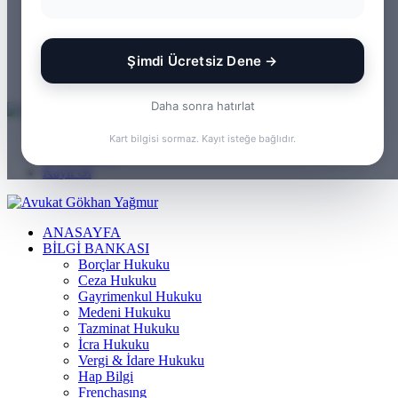
WhatsApp
Kayıt Ol
Rastgele Makale
Şimdi Ücretsiz Dene →
Kenar Bölmesi
Arama yap ...
Daha sonra hatırlat
Menü
Kart bilgisi sormaz. Kayıt isteğe bağlıdır.
Arama yap ...
Kayıt Ol
ANASAYFA
BILGI BANKASI
Borçlar Hukuku
Ceza Hukuku
Gayrimenkul Hukuku
Medeni Hukuku
Tazminat Hukuku
İcra Hukuku
Vergi & İdare Hukuku
Hap Bilgi
Frenchasıng