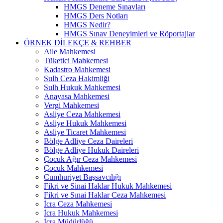
HMGS Deneme Sınavları
HMGS Ders Notları
HMGS Nedir?
HMGS Sınav Deneyimleri ve Röportajlar
ÖRNEK DILEKÇE & REHBER
Aile Mahkemesi
Tüketici Mahkemesi
Kadastro Mahkemesi
Sulh Ceza Hakimliği
Sulh Hukuk Mahkemesi
Anayasa Mahkemesi
Vergi Mahkemesi
Asliye Ceza Mahkemesi
Asliye Hukuk Mahkemesi
Asliye Ticaret Mahkemesi
Bölge Adliye Ceza Daireleri
Bölge Adliye Hukuk Daireleri
Çocuk Ağır Ceza Mahkemesi
Çocuk Mahkemesi
Cumhuriyet Başsavcılığı
Fikri ve Sinai Haklar Hukuk Mahkemesi
Fikri ve Sınai Haklar Ceza Mahkemesi
İcra Ceza Mahkemesi
İcra Hukuk Mahkemesi
İcra Müdürlüğü