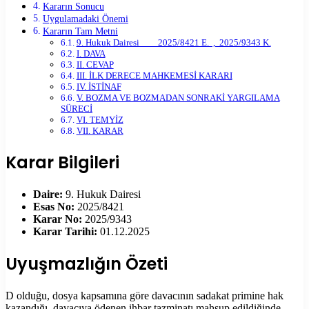
Kararın Sonucu
Uygulamadaki Önemi
Kararın Tam Metni
9. Hukuk Dairesi 2025/8421 E. , 2025/9343 K.
I. DAVA
II. CEVAP
III. İLK DERECE MAHKEMESİ KARARI
IV. İSTİNAF
V. BOZMA VE BOZMADAN SONRAKİ YARGILAMA
SÜRECİ
VI. TEMYİZ
VII. KARAR
Karar Bilgileri
Daire:
9. Hukuk Dairesi
Esas No:
2025/8421
Karar No:
2025/9343
Karar Tarihi:
01.12.2025
Uyuşmazlığın Özeti
D olduğu, dosya kapsamına göre davacının sadakat primine hak
kazandığı, davacıya ödenen ihbar tazminatı mahsup edildiğinde