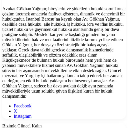
Avukat Gökhan Yağmur, bireylerin ve şirketlerin hukuki sorunlarına
çözüm üretmek amacıyla faaliyet gösteren, dinamik ve deneyimli bir
hukukçudur. İstanbul Barosu’na kayıtlı olan Av. Gökhan Yağmur,
özellikle ceza hukuku, aile hukuku, iş hukuku, icra ve iflas hukuku,
ticaret hukuku ve gayrimenkul hukuku alanlarında geniş bir dava
pratiğine sahiptir. Mesleki kariyerine başladığı günden bu yana
müvekkillerinin hak ve menfaatlerini titizlikle korumayı ilke edinen
Gökhan Yağmur, her dosyaya özel stratejik bir bakış açısıyla
yaklaşır. Gerek dava takibi gerekse danışmanlık hizmetlerinde
şeffaflık, ulaşılabilirlik ve çözüm odaklılık esas alınır.
Küçükçekmece’de bulunan hukuk bürosunda hem yerli hem de
yabancı müvekkillere hizmet sunan Av. Gökhan Yağmur, hukuki
sürecin her aşamasında müvekkillerine etkin destek sağlar. Güncel
mevzuatı ve Yargıtay içtihatlarını yakından takip ederek her zaman
en doğru, en etkili hukuki yaklaşımı benimsemeyi amaçlar. Av.
Gökhan Yağmur, sadece bir dava avukatı değil; aynı zamanda
müvekkilleriyle uzun soluklu güven ilişkileri kuran bir hukuk
danışmanıdır.
Facebook
X
Instagram
Bizimle Güncel Kalın