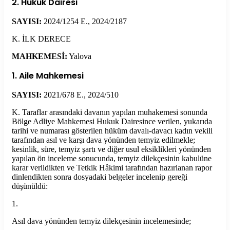
2. Hukuk Dairesi
SAYISI:
2024/1254 E., 2024/2187
K. İLK DERECE
MAHKEMESİ:
Yalova
1. Aile Mahkemesi
SAYISI:
2021/678 E., 2024/510
K. Taraflar arasındaki davanın yapılan muhakemesi sonunda
Bölge Adliye Mahkemesi Hukuk Dairesince verilen, yukarıda
tarihi ve numarası gösterilen hüküm davalı-davacı kadın vekili
tarafından asıl ve karşı dava yönünden temyiz edilmekle;
kesinlik, süre, temyiz şartı ve diğer usul eksiklikleri yönünden
yapılan ön inceleme sonucunda, temyiz dilekçesinin kabulüne
karar verildikten ve Tetkik Hâkimi tarafından hazırlanan rapor
dinlendikten sonra dosyadaki belgeler incelenip gereği
düşünüldü:
1.
Asıl dava yönünden temyiz dilekçesinin incelemesinde;