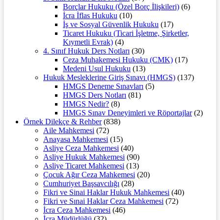
Borçlar Hukuku (Özel Borç İlişkileri)
(6)
İcra İflas Hukuku
(10)
İş ve Sosyal Güvenlik Hukuku
(17)
Ticaret Hukuku (Ticari İşletme, Şirketler,
Kıymetli Evrak)
(4)
4. Sınıf Hukuk Ders Notları
(30)
Ceza Muhakemesi Hukuku (CMK)
(17)
Medeni Usul Hukuku
(13)
Hukuk Mesleklerine Giriş Sınavı (HMGS)
(137)
HMGS Deneme Sınavları
(5)
HMGS Ders Notları
(81)
HMGS Nedir?
(8)
HMGS Sınav Deneyimleri ve Röportajlar
(2)
Örnek Dilekçe & Rehber
(838)
Aile Mahkemesi
(72)
Anayasa Mahkemesi
(15)
Asliye Ceza Mahkemesi
(40)
Asliye Hukuk Mahkemesi
(90)
Asliye Ticaret Mahkemesi
(13)
Çocuk Ağır Ceza Mahkemesi
(20)
Cumhuriyet Başsavcılığı
(28)
Fikri ve Sinai Haklar Hukuk Mahkemesi
(40)
Fikri ve Sınai Haklar Ceza Mahkemesi
(72)
İcra Ceza Mahkemesi
(46)
İcra Müdürlüğü
(32)