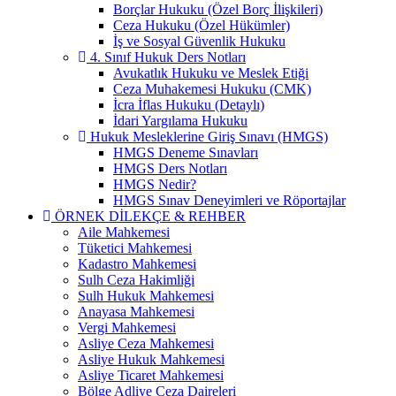
Borçlar Hukuku (Özel Borç İlişkileri)
Ceza Hukuku (Özel Hükümler)
İş ve Sosyal Güvenlik Hukuku
4. Sınıf Hukuk Ders Notları
Avukatlık Hukuku ve Meslek Etiği
Ceza Muhakemesi Hukuku (CMK)
İcra İflas Hukuku (Detaylı)
İdari Yargılama Hukuku
Hukuk Mesleklerine Giriş Sınavı (HMGS)
HMGS Deneme Sınavları
HMGS Ders Notları
HMGS Nedir?
HMGS Sınav Deneyimleri ve Röportajlar
ÖRNEK DILEKÇE & REHBER
Aile Mahkemesi
Tüketici Mahkemesi
Kadastro Mahkemesi
Sulh Ceza Hakimliği
Sulh Hukuk Mahkemesi
Anayasa Mahkemesi
Vergi Mahkemesi
Asliye Ceza Mahkemesi
Asliye Hukuk Mahkemesi
Asliye Ticaret Mahkemesi
Bölge Adliye Ceza Daireleri