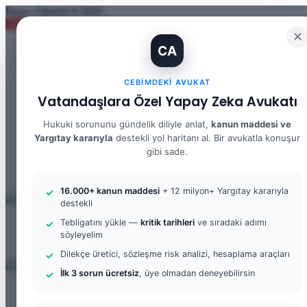
Pazar, Ağustos 9 2026
✕
İhtiyaç Nedeniyle Tahliye: 9. Hukuk Dairesi 2025/7083 K.
CA
Facebook
X
YouTube
CEBIMDEKI AVUKAT
Vatandaşlara Özel Yapay Zeka Avukatı
Instagram
WhatsApp
Hukuki sorununu gündelik diliyle anlat,
kanun maddesi ve
Kayıt Ol
Yargıtay kararıyla
destekli yol haritanı al. Bir avukatla konuşur
Rastgele Makale
gibi sade.
Kenar Bölmesi
Arama yap ...
16.000+ kanun maddesi
+ 12 milyon+ Yargıtay kararıyla
destekli
Menü
Tebligatını yükle —
kritik tarihleri
ve sıradaki adımı
söyleyelim
Arama yap ...
Kayıt Ol
Dilekçe üretici, sözleşme risk analizi, hesaplama araçları
İlk 3 sorun ücretsiz
, üye olmadan deneyebilirsin
ANASAYFA
BILGI BANKASI