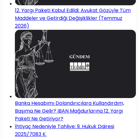
12. Yargı Paketi Kabul Edildi: Avukat Gözüyle Tüm
Maddeler ve Getirdiği Değişiklikler (Temmuz
2026)
Banka Hesabımı Dolandırıcılara Kullandırdım,
Başıma Ne Gelir? IBAN Mağdurlarına 12. Yargı
Paketi Ne Getiriyor?
İhtiyaç Nedeniyle Tahliye: 9. Hukuk Dairesi
2025/7083 K.