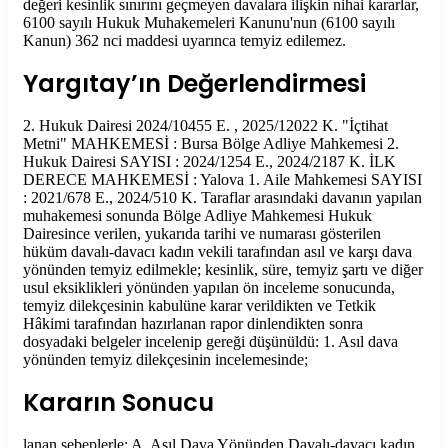
değeri kesinlik sınırını geçmeyen davalara ilişkin nihai kararlar,
6100 sayılı Hukuk Muhakemeleri Kanunu'nun (6100 sayılı
Kanun) 362 nci maddesi uyarınca temyiz edilemez.
Yargıtay’ın Değerlendirmesi
2. Hukuk Dairesi 2024/10455 E. , 2025/12022 K. "İçtihat
Metni" MAHKEMESİ : Bursa Bölge Adliye Mahkemesi 2.
Hukuk Dairesi SAYISI : 2024/1254 E., 2024/2187 K. İLK
DERECE MAHKEMESİ : Yalova 1. Aile Mahkemesi SAYISI
: 2021/678 E., 2024/510 K. Taraflar arasındaki davanın yapılan
muhakemesi sonunda Bölge Adliye Mahkemesi Hukuk
Dairesince verilen, yukarıda tarihi ve numarası gösterilen
hüküm davalı-davacı kadın vekili tarafından asıl ve karşı dava
yönünden temyiz edilmekle; kesinlik, süre, temyiz şartı ve diğer
usul eksiklikleri yönünden yapılan ön inceleme sonucunda,
temyiz dilekçesinin kabulüne karar verildikten ve Tetkik
Hâkimi tarafından hazırlanan rapor dinlendikten sonra
dosyadaki belgeler incelenip gereği düşünüldü: 1. Asıl dava
yönünden temyiz dilekçesinin incelemesinde;
Kararın Sonucu
lanan sebeplerle; A. Asıl Dava Yönünden Davalı-davacı kadın