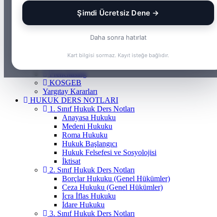
Borçlar Hukuku
Şimdi Ücretsiz Dene →
Ceza Hukuku
Gayrimenkul Hukuku
Medeni Hukuku
Daha sonra hatırlat
Tazminat Hukuku
İcra Hukuku
Kart bilgisi sormaz. Kayıt isteğe bağlıdır.
Vergi & İdare Hukuku
Hap Bilgi
Frenchasıng
KOSGEB
Yargıtay Kararları
HUKUK DERS NOTLARI
1. Sınıf Hukuk Ders Notları
Anayasa Hukuku
Medeni Hukuku
Roma Hukuku
Hukuk Başlangıcı
Hukuk Felsefesi ve Sosyolojisi
İktisat
2. Sınıf Hukuk Ders Notları
Borçlar Hukuku (Genel Hükümler)
Ceza Hukuku (Genel Hükümler)
İcra İflas Hukuku
İdare Hukuku
3. Sınıf Hukuk Ders Notları