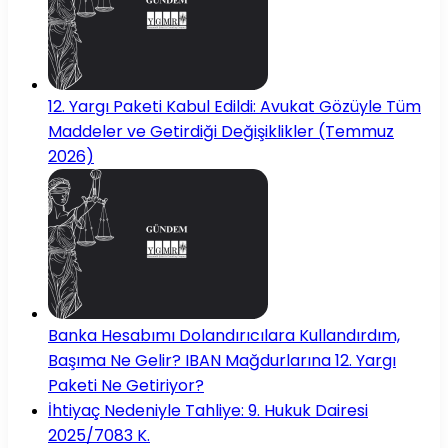
12. Yargı Paketi Kabul Edildi: Avukat Gözüyle Tüm
Maddeler ve Getirdiği Değişiklikler (Temmuz
2026)
Banka Hesabımı Dolandırıcılara Kullandırdım,
Başıma Ne Gelir? IBAN Mağdurlarına 12. Yargı
Paketi Ne Getiriyor?
İhtiyaç Nedeniyle Tahliye: 9. Hukuk Dairesi
2025/7083 K.