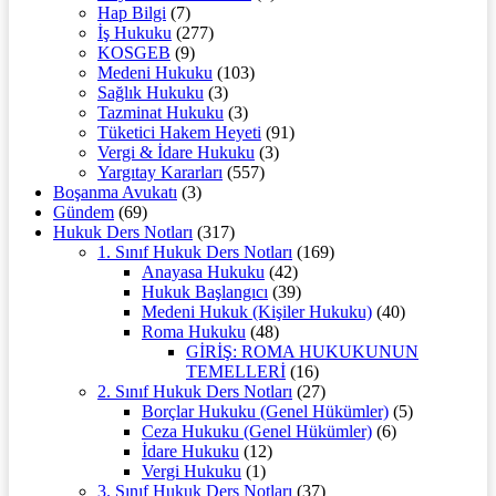
Hap Bilgi
(7)
İş Hukuku
(277)
KOSGEB
(9)
Medeni Hukuku
(103)
Sağlık Hukuku
(3)
Tazminat Hukuku
(3)
Tüketici Hakem Heyeti
(91)
Vergi & İdare Hukuku
(3)
Yargıtay Kararları
(557)
Boşanma Avukatı
(3)
Gündem
(69)
Hukuk Ders Notları
(317)
1. Sınıf Hukuk Ders Notları
(169)
Anayasa Hukuku
(42)
Hukuk Başlangıcı
(39)
Medeni Hukuk (Kişiler Hukuku)
(40)
Roma Hukuku
(48)
GİRİŞ: ROMA HUKUKUNUN
TEMELLERİ
(16)
2. Sınıf Hukuk Ders Notları
(27)
Borçlar Hukuku (Genel Hükümler)
(5)
Ceza Hukuku (Genel Hükümler)
(6)
İdare Hukuku
(12)
Vergi Hukuku
(1)
3. Sınıf Hukuk Ders Notları
(37)