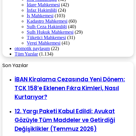
İdare Mahkemesi
(42)
İnfaz Hakimliği
(24)
İş Mahkemesi
(103)
Kadastro Mahkemesi
(60)
Sulh Ceza Hakimliği
(40)
Sulh Hukuk Mahkemesi
(29)
Tüketici Mahkemesi
(31)
Vergi Mahkemesi
(41)
otomotik paylaşım
(22)
Tüm Yazılar
(1.134)
Son Yazılar
İBAN Kiralama Cezasında Yeni Dönem:
TCK 158’e Eklenen Fıkra Kimleri, Nasıl
Kurtarıyor?
12. Yargı Paketi Kabul Edildi: Avukat
Gözüyle Tüm Maddeler ve Getirdiği
Değişiklikler (Temmuz 2026)