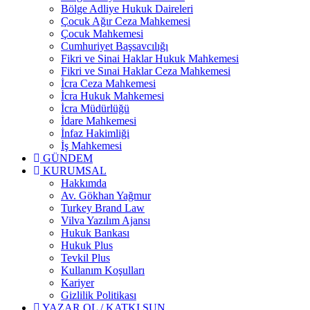
Bölge Adliye Hukuk Daireleri
Çocuk Ağır Ceza Mahkemesi
Çocuk Mahkemesi
Cumhuriyet Başsavcılığı
Fikri ve Sinai Haklar Hukuk Mahkemesi
Fikri ve Sınai Haklar Ceza Mahkemesi
İcra Ceza Mahkemesi
İcra Hukuk Mahkemesi
İcra Müdürlüğü
İdare Mahkemesi
İnfaz Hakimliği
İş Mahkemesi
GÜNDEM
KURUMSAL
Hakkımda
Av. Gökhan Yağmur
Turkey Brand Law
Vilva Yazılım Ajansı
Hukuk Bankası
Hukuk Plus
Tevkil Plus
Kullanım Koşulları
Kariyer
Gizlilik Politikası
YAZAR OL / KATKI SUN