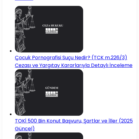
Çocuk Pornografisi Suçu Nedir? (TCK m.226/3)
Cezası ve Yargıtay Kararlarıyla Detaylı İnceleme
TOKİ 500 Bin Konut Başvuru, Şartlar ve İller (2025
Güncel)