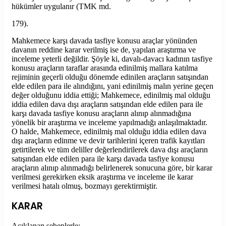
hükümler uygulanır (TMK md.
179).
Mahkemece karşı davada tasfiye konusu araçlar yönünden
davanın reddine karar verilmiş ise de, yapılan araştırma ve
inceleme yeterli değildir. Şöyle ki, davalı-davacı kadının tasfiye
konusu araçların taraflar arasında edinilmiş mallara katılma
rejiminin geçerli olduğu dönemde edinilen araçların satışından
elde edilen para ile alındığını, yani edinilmiş malın yerine geçen
değer olduğunu iddia ettiği; Mahkemece, edinilmiş mal olduğu
iddia edilen dava dışı araçların satışından elde edilen para ile
karşı davada tasfiye konusu araçların alınıp alınmadığına
yönelik bir araştırma ve inceleme yapılmadığı anlaşılmaktadır.
O halde, Mahkemece, edinilmiş mal olduğu iddia edilen dava
dışı araçların edinme ve devir tarihlerini içeren trafik kayıtları
getirtilerek ve tüm deliller değerlendirilerek dava dışı araçların
satışından elde edilen para ile karşı davada tasfiye konusu
araçların alınıp alınmadığı belirlenerek sonucuna göre, bir karar
verilmesi gerekirken eksik araştırma ve inceleme ile karar
verilmesi hatalı olmuş, bozmayı gerektirmiştir.
KARAR
Açıklanan sebeplerle;