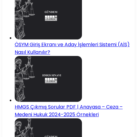
ÖSYM Giriş Ekranı ve Aday İşlemleri Sistemi (AİS)
Nasıl Kullanılır?
HMGS Çıkmış Sorular PDF | Anayasa – Ceza –
Medeni Hukuk 2024-2025 Örnekleri