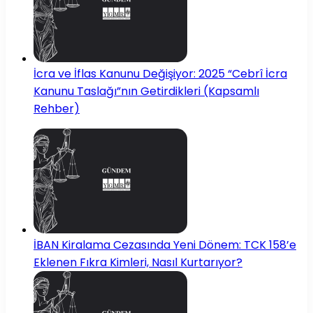
İcra ve İflas Kanunu Değişiyor: 2025 “Cebrî İcra
Kanunu Taslağı”nın Getirdikleri (Kapsamlı
Rehber)
İBAN Kiralama Cezasında Yeni Dönem: TCK 158’e
Eklenen Fıkra Kimleri, Nasıl Kurtarıyor?