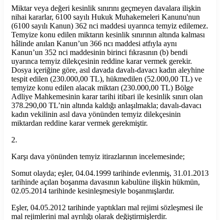
Miktar veya değeri kesinlik sınırını geçmeyen davalara ilişkin
nihai kararlar, 6100 sayılı Hukuk Muhakemeleri Kanunu'nun
(6100 sayılı Kanun) 362 nci maddesi uyarınca temyiz edilemez.
Temyize konu edilen miktarın kesinlik sınırının altında kalması
hâlinde anılan Kanun’un 366 ncı maddesi atfıyla aynı
Kanun’un 352 nci maddesinin birinci fıkrasının (b) bendi
uyarınca temyiz dilekçesinin reddine karar vermek gerekir.
Dosya içeriğine göre, asıl davada davalı-davacı kadın aleyhine
tespit edilen (230.000,00 TL), hükmedilen (52.000,00 TL) ve
temyize konu edilen alacak miktarı (230.000,00 TL) Bölge
Adliye Mahkemesinin karar tarihi itibari ile kesinlik sınırı olan
378.290,00 TL’nin altında kaldığı anlaşılmakla; davalı-davacı
kadın vekilinin asıl dava yönünden temyiz dilekçesinin
miktardan reddine karar vermek gerekmiştir.
2.
Karşı dava yönünden temyiz itirazlarının incelemesinde;
Somut olayda; eşler, 04.04.1999 tarihinde evlenmiş, 31.01.2013
tarihinde açılan boşanma davasının kabulüne ilişkin hükmün,
02.05.2014 tarihinde kesinleşmesiyle boşanmışlardır.
Eşler, 04.05.2012 tarihinde yaptıkları mal rejimi sözleşmesi ile
mal rejimlerini mal ayrılığı olarak değiştirmişlerdir.