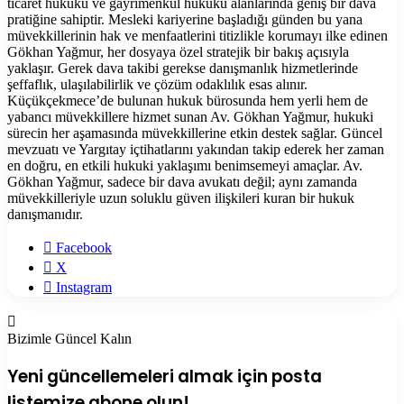
ticaret hukuku ve gayrimenkul hukuku alanlarında geniş bir dava
pratiğine sahiptir. Mesleki kariyerine başladığı günden bu yana
müvekkillerinin hak ve menfaatlerini titizlikle korumayı ilke edinen
Gökhan Yağmur, her dosyaya özel stratejik bir bakış açısıyla
yaklaşır. Gerek dava takibi gerekse danışmanlık hizmetlerinde
şeffaflık, ulaşılabilirlik ve çözüm odaklılık esas alınır.
Küçükçekmece’de bulunan hukuk bürosunda hem yerli hem de
yabancı müvekkillere hizmet sunan Av. Gökhan Yağmur, hukuki
sürecin her aşamasında müvekkillerine etkin destek sağlar. Güncel
mevzuatı ve Yargıtay içtihatlarını yakından takip ederek her zaman
en doğru, en etkili hukuki yaklaşımı benimsemeyi amaçlar. Av.
Gökhan Yağmur, sadece bir dava avukatı değil; aynı zamanda
müvekkilleriyle uzun soluklu güven ilişkileri kuran bir hukuk
danışmanıdır.
Facebook
X
Instagram
Bizimle Güncel Kalın
Yeni güncellemeleri almak için posta
listemize abone olun!