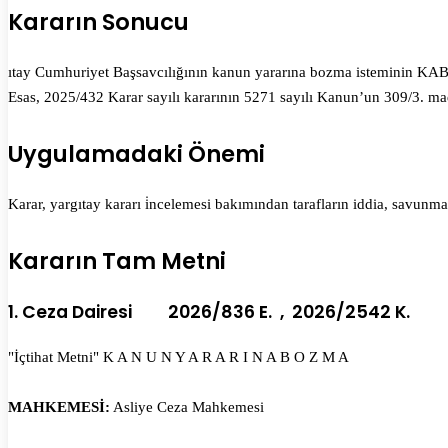
Kararın Sonucu
ıtay Cumhuriyet Başsavcılığının kanun yararına bozma isteminin KA
Esas, 2025/432 Karar sayılı kararının 5271 sayılı Kanun’un 309/3. mad
Uygulamadaki Önemi
Karar, yargıtay kararı i̇ncelemesi bakımından tarafların iddia, savun
Kararın Tam Metni
1. Ceza Dairesi 2026/836 E. , 2026/2542 K.
"İçtihat Metni" K A N U N Y A R A R I N A B O Z M A
MAHKEMESİ:
Asliye Ceza Mahkemesi