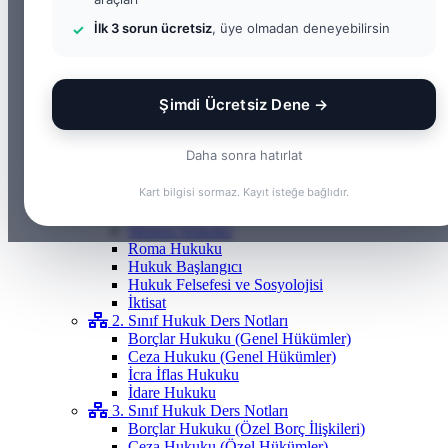
Gayrimenkul Hukuku
İlk 3 sorun ücretsiz
, üye olmadan deneyebilirsin
Medeni Hukuku
Tazminat Hukuku
İcra Hukuku
Vergi & İdare Hukuku
Şimdi Ücretsiz Dene →
Hap Bilgi
Frenchasıng
KOSGEB
Daha sonra hatırlat
Yargıtay Kararları
HUKUK DERS NOTLARI
Kart bilgisi sormaz. Kayıt isteğe bağlıdır.
1. Sınıf Hukuk Ders Notları
Anayasa Hukuku
Medeni Hukuku
Roma Hukuku
Hukuk Başlangıcı
Hukuk Felsefesi ve Sosyolojisi
İktisat
2. Sınıf Hukuk Ders Notları
Borçlar Hukuku (Genel Hükümler)
Ceza Hukuku (Genel Hükümler)
İcra İflas Hukuku
İdare Hukuku
3. Sınıf Hukuk Ders Notları
Borçlar Hukuku (Özel Borç İlişkileri)
Ceza Hukuku (Özel Hükümler)