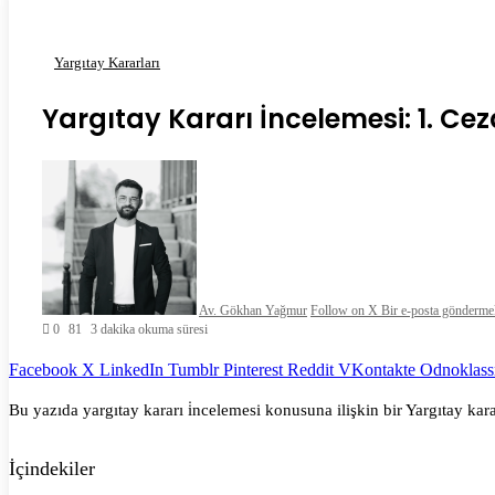
Yargıtay Kararları
Yargıtay Kararı İncelemesi: 1. Cez
Av. Gökhan Yağmur
Follow on X
Bir e-posta gönderme
0
81
3 dakika okuma süresi
Facebook
X
LinkedIn
Tumblr
Pinterest
Reddit
VKontakte
Odnoklass
Bu yazıda yargıtay kararı i̇ncelemesi konusuna ilişkin bir Yargıtay kara
İçindekiler