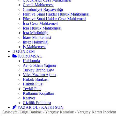
Çocuk Ağır Ceza Mahkemesi
Çocuk Mahkemesi
Cumhuriyet Başsavcılığı
Fikri ve Sinai Haklar Hukuk Mahkemesi
Fikri ve Sınai Haklar Ceza Mahkemesi
İcra Ceza Mahkemesi
İcra Hukuk Mahkemesi
İcra Müdürlüğü
İdare Mahkemesi
İnfaz Hakimliği
İş Mahkemesi
GÜNDEM
KURUMSAL
Hakkımda
Av. Gökhan Yağmur
Turkey Brand Law
Vilva Yazılım Ajansı
Hukuk Bankası
Hukuk Plus
Tevkil Plus
Kullanım Koşulları
Kariyer
Gizlilik Politikası
YAZAR OL / KATKI SUN
Anasayfa
/
Bilgi Bankası
/
Yargıtay Kararları
/
Yargıtay Kararı İncelem