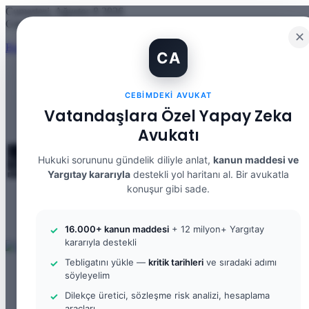
Cumartesi, Ağustos 8 2026
Güncel Makale
✕
Banka Hesabımı Dolandırıcılara Kullandırdım, Başıma Ne Gelir? IBA
CA
Kayıt Ol
Rastgele Makale
Kenar Bölmesi
CEBIMDEKI AVUKAT
Vatandaşlara Özel Yapay Zeka
Arama yap ...
Avukatı
Hukuki sorununu gündelik diliyle anlat,
kanun maddesi ve
Yargıtay kararıyla
destekli yol haritanı al. Bir avukatla
konuşur gibi sade.
Menü
Arama yap ...
Kayıt Ol
16.000+ kanun maddesi
+ 12 milyon+ Yargıtay
kararıyla destekli
Tebligatını yükle —
kritik tarihleri
ve sıradaki adımı
ANASAYFA
söyleyelim
BILGI BANKASI
Borçlar Hukuku
Dilekçe üretici, sözleşme risk analizi, hesaplama
Ceza Hukuku
araçları