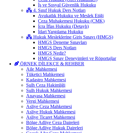
İş ve Sosyal Güvenlik Hukuku
4. Sınıf Hukuk Ders Notları
Avukatlık Hukuku ve Meslek Etiği
Ceza Muhakemesi Hukuku (CMK)
İcra İflas Hukuku (Detaylı)
İdari Yargılama Hukuku
Hukuk Mesleklerine Giriş Sınavı (HMGS)
HMGS Deneme Sınavları
HMGS Ders Notları
HMGS Nedir?
HMGS Sınav Deneyimleri ve Röportajlar
ÖRNEK DILEKÇE & REHBER
Aile Mahkemesi
Tüketici Mahkemesi
Kadastro Mahkemesi
Sulh Ceza Hakimliği
Sulh Hukuk Mahkemesi
Anayasa Mahkemesi
Vergi Mahkemesi
Asliye Ceza Mahkemesi
Asliye Hukuk Mahkemesi
Asliye Ticaret Mahkemesi
Bölge Adliye Ceza Daireleri
Bölge Adliye Hukuk Daireleri