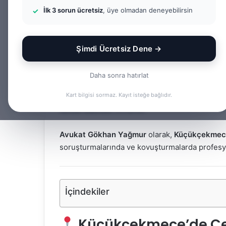
İlk 3 sorun ücretsiz
Güvendesiniz
, üye olmadan deneyebilirsin
Şimdi Ücretsiz Dene →
Ceza hukuku
, bireylerin özgürlüğünü doğrudan
kaldırmayan bir hukuk dalıdır. Gözaltı, tutuklam
Daha sonra hatırlat
biri; kişisel özgürlükler, kamu düzeni ve adil y
Kart bilgisi sormaz. Kayıt isteğe bağlıdır.
davalarında en önemli adım, tecrübeli ve yer
temsil edilmek
olmalıdır.
Avukat Gökhan Yağmur
olarak,
Küçükçekmece
soruşturmalarında ve kovuşturmalarda profesyon
İçindekiler
Küçükçekmece’de Ce