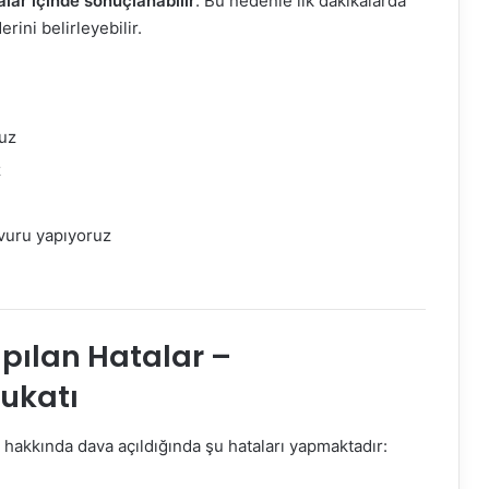
lar içinde sonuçlanabilir
. Bu nedenle ilk dakikalarda
rini belirleyebilir.
ruz
z
şvuru yapıyoruz
pılan Hatalar –
ukatı
a hakkında dava açıldığında şu hataları yapmaktadır: