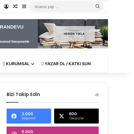
e
tagram
WhatsApp
Kayıt Ol
Rastgele Makale
Kenar Bölmesi
Arama
yap
...
KURUMSAL
YAZAR OL / KATKI SUN
Bizi Takip Edin
3.000
600
Beğeniler
Takipçiler
9.000