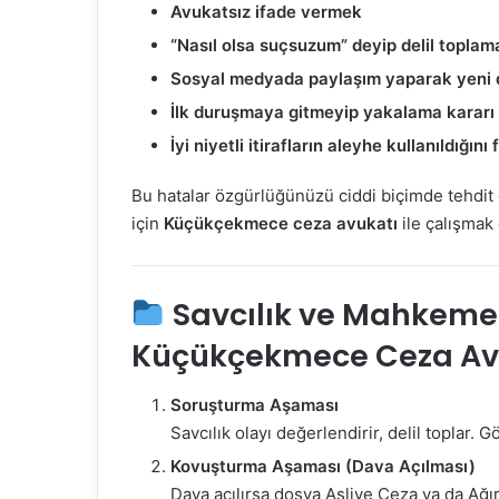
Avukatsız ifade vermek
“Nasıl olsa suçsuzum” deyip delil topla
Sosyal medyada paylaşım yaparak yeni 
İlk duruşmaya gitmeyip yakalama karar
İyi niyetli itirafların aleyhe kullanıldığı
Bu hatalar özgürlüğünüzü ciddi biçimde tehdit
için
Küçükçekmece ceza avukatı
ile çalışmak 
Savcılık ve Mahkeme S
Küçükçekmece Ceza Av
Soruşturma Aşaması
Savcılık olayı değerlendirir, delil toplar. G
Kovuşturma Aşaması (Dava Açılması)
Dava açılırsa dosya Asliye Ceza ya da Ağır