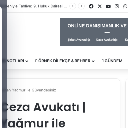
Facebook
X
YouTub
Ins
Yargıtay Kararı İncelemesi ve Tanık Beyanları: 9. Hukuk Dairesi 2025/7089 K.
RS NOTLARI
ÖRNEK DILEKÇE & REHBER
GÜNDEM
ökhan Yağmur ile Güvendesiniz
eza Avukatı |
Yağmur ile