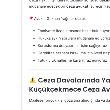
Ceza Hakimliği’ndeki tutukluluk sorgusu
dakika
müdahale edecek bir
ceza avukatı
sürecin kade
Avukat Gökhan Yağmur olarak:
Emniyette ifade sırasında hazır bulunuyo
Hukuka aykırı sorulara müdahale ediyoru
Soruşturma dosyasına erişim sağlıyoruz
Gerekirse serbest bırakılma için ivedi ba
Tutukluluk hallerine karşı itiraz ediyoruz
Ceza Davalarında Ya
Küçükçekmece Ceza Av
Maalesef birçok kişi gözaltına alındığında ya d