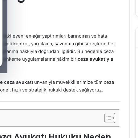
 etkileyen, en ağır yaptırımları barındıran ve hata
a, adli kontrol, yargılama, savunma gibi süreçlerin her
argılanma hakkıyla doğrudan ilgilidir. Bu nedenle ceza
el mahkeme uygulamalarına hâkim bir
ceza avukatıyla
 ceza avukatı
unvanıyla müvekkillerimize tüm ceza
el, hızlı ve stratejik hukuki destek sağlıyoruz.
za Avukatı Hukuku Neden