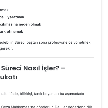
mamak
delil yaratmak
ı çıkmasına neden olmak
nı fark etmemek
 edebilir. Süreci baştan sona profesyonelce yönetmek
gerekir.
üreci Nasıl İşler? –
ukatı
özaltı, ifade, bilirkişi, tanık beyanları bu aşamadadır.
 Ceza Mahkemesi’ne gönderilir. Deliller değerlendirilir,