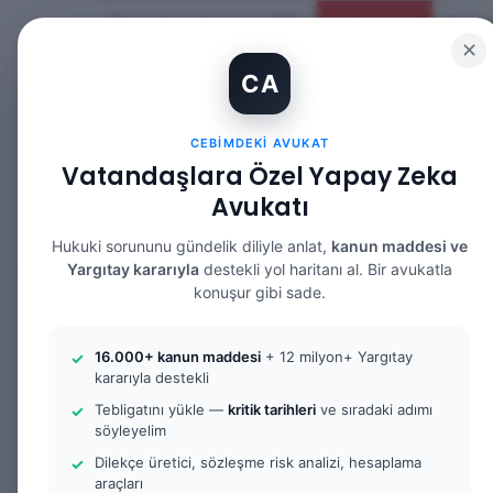
Perşembe, Ağustos 6 2026
Güncel Makale
✕
CA
CEBIMDEKI AVUKAT
Vatandaşlara Özel Yapay Zeka
Avukatı
ANASAYFA
BILGI BANKASI
HUKUK DE
Hukuki sorununu gündelik diliyle anlat,
kanun maddesi ve
Yargıtay kararıyla
destekli yol haritanı al. Bir avukatla
konuşur gibi sade.
Anasayfa
/
Küçükçekmece Ceza Avukatı | Avukat G
16.000+ kanun maddesi
+ 12 milyon+ Yargıtay
kararıyla destekli
Küçükçekmece C
Tebligatını yükle —
kritik tarihleri
ve sıradaki adımı
söyleyelim
Avukat Gökhan 
Dilekçe üretici, sözleşme risk analizi, hesaplama
araçları