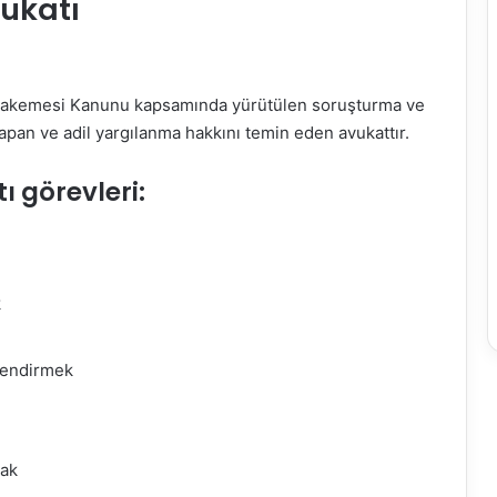
ukatı
hakemesi Kanunu kapsamında yürütülen soruşturma ve
pan ve adil yargılanma hakkını temin eden avukattır.
 görevleri:
k
lendirmek
mak