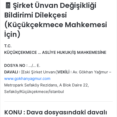
🧾 Şirket Ünvan Değişikliği
Bildirimi Dilekçesi
(Küçükçekmece Mahkemesi
İçin)
T.C.
KÜÇÜKÇEKMECE … ASLİYE HUKUK/İŞ MAHKEMESİNE
DOSYA NO :
…/… E.
DAVALI :
[Eski Şirket Unvanı]
VEKİLİ :
Av. Gökhan Yağmur –
www.gokhanyagmur.com
Metropark Sefaköy Rezidans, A Blok Daire 22,
Sefaköy/Küçükçekmece/İstanbul
KONU : Dava dosyasındaki davalı