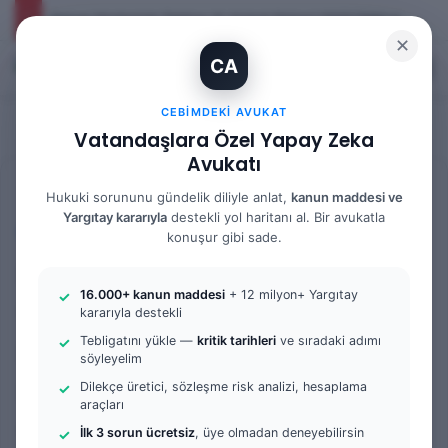
İhtiyaç Nedeniyle Tahliye: 9. Hukuk Dairesi 2025/7083 K.
✕
CA
Kayıt Ol
Arama 
M
CEBIMDEKI AVUKAT
Vatandaşlara Özel Yapay Zeka
Avukatı
Anasayfa
/
Tüm Yazılar
Hukuki sorununu gündelik diliyle anlat,
kanun maddesi ve
Yargıtay kararıyla
destekli yol haritanı al. Bir avukatla
Tüm Yazılar
İş Mahkemesi
Örnek Dilekçe & Rehber
konuşur gibi sade.
Dava Dosyasındaki Şirketin
16.000+ kanun maddesi
+ 12 milyon+ Yargıtay
Ünvan Değişikliği Nasıl
kararıyla destekli
Tebligatını yükle —
kritik tarihleri
ve sıradaki adımı
Bildirilir? | Küçükçekmece
söyleyelim
Mahkemesi İçin Dilekçe
Dilekçe üretici, sözleşme risk analizi, hesaplama
araçları
Örneği
İlk 3 sorun ücretsiz
, üye olmadan deneyebilirsin