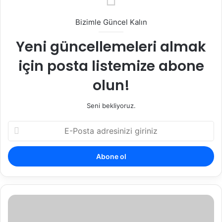
Bizimle Güncel Kalın
Yeni güncellemeleri almak
için posta listemize abone
olun!
Seni bekliyoruz.
E-
Posta
adresinizi
giriniz
Bilirkişi
Raporuna
İtiraz