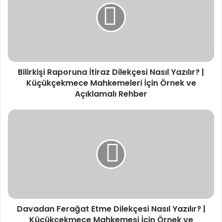
Dilekçesi
Nasıl
Yazılır?
|
Küçükçekmece
Mahkemeleri
Bilirkişi Raporuna İtiraz Dilekçesi Nasıl Yazılır? |
İçin
Örnek
Küçükçekmece Mahkemeleri İçin Örnek ve
ve
Açıklamalı Rehber
Açıklamalı
Rehber
Davadan
Ferağat
Etme
Dilekçesi
Nasıl
Yazılır?
|
Küçükçekmece
Mahkemesi
Davadan Ferağat Etme Dilekçesi Nasıl Yazılır? |
İçin
Örnek
Küçükçekmece Mahkemesi İçin Örnek ve