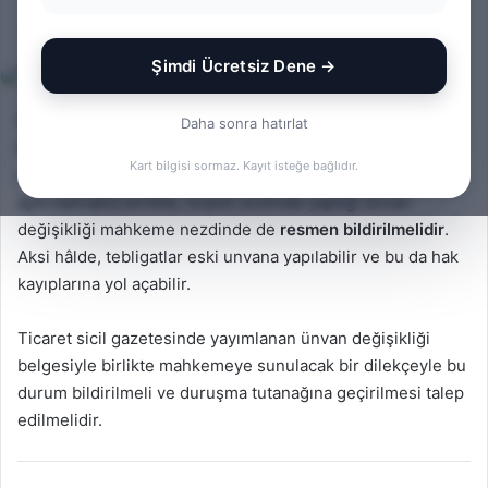
Bir
admin
0
428
1 dakika okuma süresi
e-
Şimdi Ücretsiz Dene →
posta
göndermek
Devam eden bir davada, davalı ya da davacı şirketin
Daha sonra hatırlat
ünvanında değişiklik yapılması
, davanın gidişatını
Kart bilgisi sormaz. Kayıt isteğe bağlıdır.
etkileyebilecek teknik bir durumdur. Şirketin hukuki kişiliği
aynı kalmakla birlikte, ticaret sicilinde yaptığı ünvan
değişikliği mahkeme nezdinde de
resmen bildirilmelidir
.
Aksi hâlde, tebligatlar eski unvana yapılabilir ve bu da hak
kayıplarına yol açabilir.
Ticaret sicil gazetesinde yayımlanan ünvan değişikliği
belgesiyle birlikte mahkemeye sunulacak bir dilekçeyle bu
durum bildirilmeli ve duruşma tutanağına geçirilmesi talep
edilmelidir.