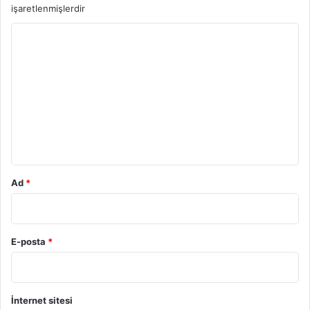
işaretlenmişlerdir
Y
o
r
u
m
*
Ad
*
E-posta
*
İnternet sitesi