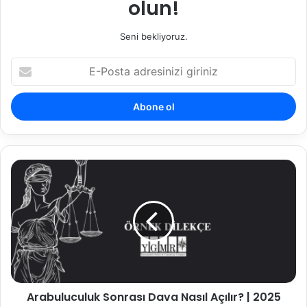
olun!
Seni bekliyoruz.
E-
Posta
adresinizi
giriniz
Arabuluculuk
Sonrası
Dava
Nasıl
Açılır?
|
2025
Güncel
Rehber
Arabuluculuk Sonrası Dava Nasıl Açılır? | 2025