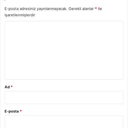
E-posta adresiniz yayınlanmayacak.
Gerekli alanlar
*
ile
işaretlenmişlerdir
Y
o
r
u
m
*
Ad
*
E-posta
*