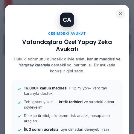
İhtiyaç Nedeniyle Tahliye: 9. Hukuk Dairesi 2025/7083 K.
✕
CA
Kayıt Ol
Arama 
M
CEBIMDEKI AVUKAT
Vatandaşlara Özel Yapay Zeka
Avukatı
Hukuki sorununu gündelik diliyle anlat,
kanun maddesi ve
Yargıtay kararıyla
destekli yol haritanı al. Bir avukatla
Anasayfa
/
Tüm Yazılar
konuşur gibi sade.
Tüm Yazılar
İş Mahkemesi
Örnek Dilekçe & Rehber
16.000+ kanun maddesi
+ 12 milyon+ Yargıtay
İşten Çıkarıldım Ne
kararıyla destekli
Tebligatını yükle —
kritik tarihleri
ve sıradaki adımı
Yapmalıyım? | 2025 Güncel
söyleyelim
Dilekçe üretici, sözleşme risk analizi, hesaplama
Hukuki Yol Haritası
araçları
İlk 3 sorun ücretsiz
, üye olmadan deneyebilirsin
Bir
admin
0
604
1 dakika okuma süresi