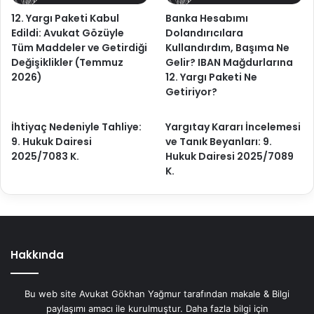
12. Yargı Paketi Kabul
Banka Hesabımı
Edildi: Avukat Gözüyle
Dolandırıcılara
Tüm Maddeler ve Getirdiği
Kullandırdım, Başıma Ne
Değişiklikler (Temmuz
Gelir? IBAN Mağdurlarına
2026)
12. Yargı Paketi Ne
Getiriyor?
İhtiyaç Nedeniyle Tahliye:
Yargıtay Kararı İncelemesi
9. Hukuk Dairesi
ve Tanık Beyanları: 9.
2025/7083 K.
Hukuk Dairesi 2025/7089
K.
Hakkında
Bu web site Avukat Gökhan Yağmur tarafından makale & Bilgi
paylaşımı amacı ile kurulmuştur. Daha fazla bilgi için