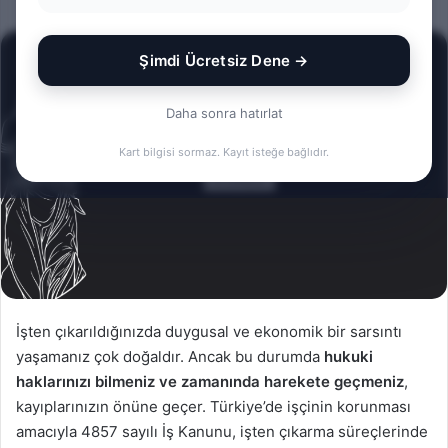
e-
posta
Şimdi Ücretsiz Dene →
göndermek
Daha sonra hatırlat
Kart bilgisi sormaz. Kayıt isteğe bağlıdır.
İşten çıkarıldığınızda duygusal ve ekonomik bir sarsıntı
yaşamanız çok doğaldır. Ancak bu durumda
hukuki
haklarınızı bilmeniz ve zamanında harekete geçmeniz
,
kayıplarınızın önüne geçer. Türkiye’de işçinin korunması
amacıyla 4857 sayılı İş Kanunu, işten çıkarma süreçlerinde