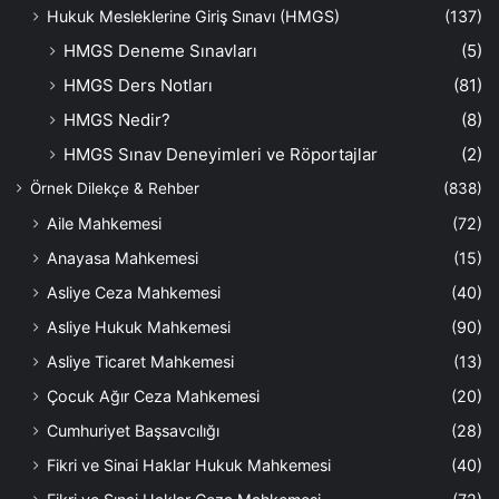
Hukuk Mesleklerine Giriş Sınavı (HMGS)
(137)
HMGS Deneme Sınavları
(5)
HMGS Ders Notları
(81)
HMGS Nedir?
(8)
HMGS Sınav Deneyimleri ve Röportajlar
(2)
Örnek Dilekçe & Rehber
(838)
Aile Mahkemesi
(72)
Anayasa Mahkemesi
(15)
Asliye Ceza Mahkemesi
(40)
Asliye Hukuk Mahkemesi
(90)
Asliye Ticaret Mahkemesi
(13)
Çocuk Ağır Ceza Mahkemesi
(20)
Cumhuriyet Başsavcılığı
(28)
Fikri ve Sinai Haklar Hukuk Mahkemesi
(40)