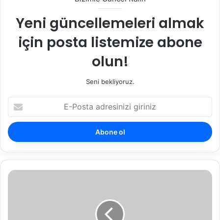
Yeni güncellemeleri almak
için posta listemize abone
olun!
Seni bekliyoruz.
E-
Posta
adresinizi
giriniz
İşe
İade
Talebi
Dava
Dilekçesi