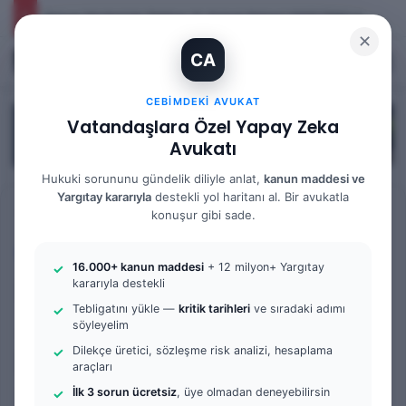
İhtiyaç Nedeniyle Tahliye: 9. Hukuk Dairesi 2025/7083 K.
✕
CA
Kayıt Ol
Arama 
M
CEBIMDEKI AVUKAT
Vatandaşlara Özel Yapay Zeka
Avukatı
Hukuki sorununu gündelik diliyle anlat,
kanun maddesi ve
Yargıtay kararıyla
destekli yol haritanı al. Bir avukatla
Anasayfa
/
Tüm Yazılar
konuşur gibi sade.
Tüm Yazılar
İş Mahkemesi
Örnek Dilekçe & Rehber
16.000+ kanun maddesi
+ 12 milyon+ Yargıtay
İşe İade ve Ücret
kararıyla destekli
Tebligatını yükle —
kritik tarihleri
ve sıradaki adımı
Alacaklarının Tahsili Davası
söyleyelim
Dilekçe üretici, sözleşme risk analizi, hesaplama
| Küçükçekmece İş
araçları
Mahkemesi İçin Dilekçe
İlk 3 sorun ücretsiz
, üye olmadan deneyebilirsin