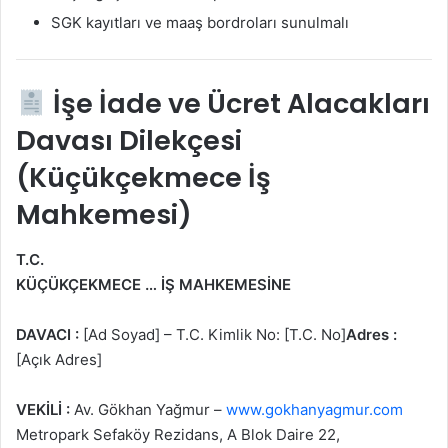
SGK kayıtları ve maaş bordroları sunulmalı
İşe İade ve Ücret Alacakları
Davası Dilekçesi
(Küçükçekmece İş
Mahkemesi)
T.C.
KÜÇÜKÇEKMECE … İŞ MAHKEMESİNE
DAVACI :
[Ad Soyad] – T.C. Kimlik No: [T.C. No]
Adres :
[Açık Adres]
VEKİLİ :
Av. Gökhan Yağmur –
www.gokhanyagmur.com
Metropark Sefaköy Rezidans, A Blok Daire 22,