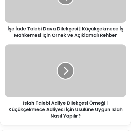
|
Küçükçekmece
İş
Mahkemesi
İşe İade Talebi Dava Dilekçesi | Küçükçekmece İş
İçin
Örnek
Mahkemesi İçin Örnek ve Açıklamalı Rehber
ve
Açıklamalı
Islah
Rehber
Talebi
Adliye
Dilekçesi
Örneği
|
Küçükçekmece
Adliyesi
İçin
Islah Talebi Adliye Dilekçesi Örneği |
Usulüne
Uygun
Küçükçekmece Adliyesi İçin Usulüne Uygun Islah
Islah
Nasıl Yapılır?
Nasıl
Yapılır?