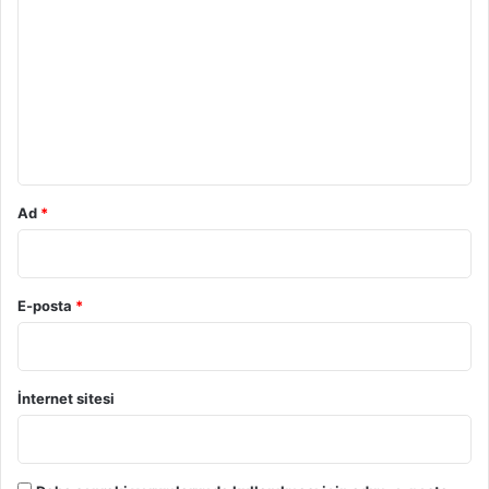
o
r
u
m
*
Ad
*
E-posta
*
İnternet sitesi