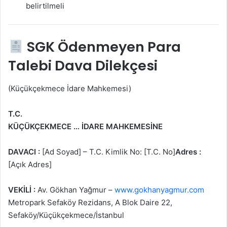
belirtilmeli
SGK Ödenmeyen Para
Talebi Dava Dilekçesi
(Küçükçekmece İdare Mahkemesi)
T.C.
KÜÇÜKÇEKMECE … İDARE MAHKEMESİNE
DAVACI :
[Ad Soyad] – T.C. Kimlik No: [T.C. No]
Adres :
[Açık Adres]
VEKİLİ :
Av. Gökhan Yağmur –
www.gokhanyagmur.com
Metropark Sefaköy Rezidans, A Blok Daire 22,
Sefaköy/Küçükçekmece/İstanbul