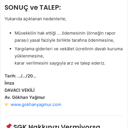
SONUÇ ve TALEP:
Yukarıda açıklanan nedenlerle;
Müvekkilin hak ettiği … ödemesinin (örneğin rapor
parası) yasal faiziyle birlikte tarafına ödenmesine,
Yargılama giderleri ve vekâlet ücretinin davalı kuruma
yüklenmesine,
karar verilmesini saygıyla arz ve talep ederiz.
Tarih: …/…/20…
İmza
DAVACI VEKİLİ
Av. Gökhan Yağmur
www.gokhanyagmur.com
SGK Hakkınızı Vermiyorsa