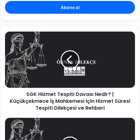
adresinizi
giriniz
SGK
Hizmet
Tespiti
Davası
Nedir?
|
Küçükçekmece
İş
Mahkemesi
SGK Hizmet Tespiti Davası Nedir? |
İçin
Hizmet
Küçükçekmece İş Mahkemesi İçin Hizmet Süresi
Süresi
Tespiti Dilekçesi ve Rehberi
Tespiti
Dilekçesi
SGK
ve
Kurum
Rehberi
Kaydında