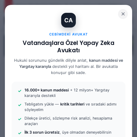
İhtiyaç Nedeniyle Tahliye: 9. Hukuk Dairesi 2025/7083 K.
✕
CA
Kayıt Ol
Arama 
M
CEBIMDEKI AVUKAT
Vatandaşlara Özel Yapay Zeka
Avukatı
Hukuki sorununu gündelik diliyle anlat,
kanun maddesi ve
Yargıtay kararıyla
destekli yol haritanı al. Bir avukatla
Anasayfa
/
Tüm Yazılar
konuşur gibi sade.
Tüm Yazılar
İş Mahkemesi
Örnek Dilekçe & Rehber
16.000+ kanun maddesi
+ 12 milyon+ Yargıtay
SGK Ödenmeyen Para
kararıyla destekli
Tebligatını yükle —
kritik tarihleri
ve sıradaki adımı
Talebi Nasıl Yapılır? |
söyleyelim
Dilekçe üretici, sözleşme risk analizi, hesaplama
Küçükçekmece İçin Dava
araçları
Dilekçesi ve Başvuru
İlk 3 sorun ücretsiz
, üye olmadan deneyebilirsin