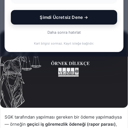
Rehberi
Şimdi Ücretsiz Dene →
Bir
admin
0
276
1 dakika okuma süresi
e-
Daha sonra hatırlat
posta
göndermek
Kart bilgisi sormaz. Kayıt isteğe bağlıdır.
SGK tarafından yapılması gereken bir ödeme yapılmadıysa
— örneğin
geçici iş göremezlik ödeneği (rapor parası)
,