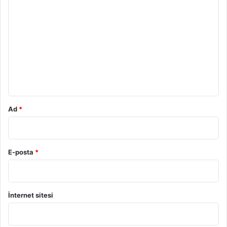
o
r
u
m
*
Ad
*
E-posta
*
İnternet sitesi