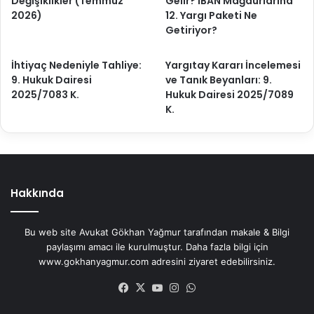
Değişiklikler (Temmuz
Gelir? IBAN Mağdurlarına
2026)
12. Yargı Paketi Ne
Getiriyor?
İhtiyaç Nedeniyle Tahliye:
Yargıtay Kararı İncelemesi
9. Hukuk Dairesi
ve Tanık Beyanları: 9.
2025/7083 K.
Hukuk Dairesi 2025/7089
K.
Hakkında
Bu web site Avukat Gökhan Yağmur tarafından makale & Bilgi
paylaşımı amacı ile kurulmuştur. Daha fazla bilgi için
www.gokhanyagmur.com adresini ziyaret edebilirsiniz.
Facebook
X
YouTube
Instagram
WhatsApp