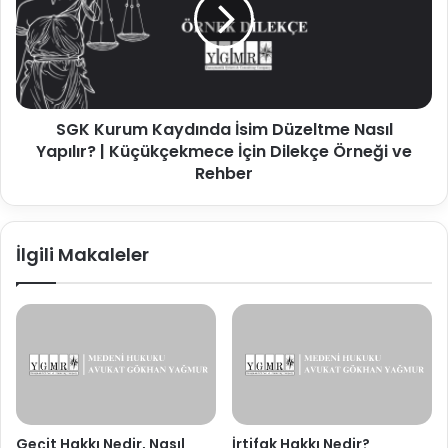
İsim
Düzeltme
Nasıl
Yapılır?
|
Küçükçekmece
SGK Kurum Kaydında İsim Düzeltme Nasıl
İçin
Dilekçe
Yapılır? | Küçükçekmece İçin Dilekçe Örneği ve
Örneği
Rehber
ve
Rehber
İlgili Makaleler
Geçit Hakkı Nedir, Nasıl
İrtifak Hakkı Nedir?