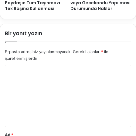
Paydaşın Tüm Taşınmazı
veya Gecekondu Yapılması
Tek Başına Kullanması
Durumunda Haklar
Bir yanıt yazın
E-posta adresiniz yayınlanmayacak.
Gerekli alanlar
*
ile
işaretlenmişlerdir
Y
o
r
u
m
*
Ad
*