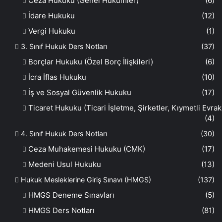
Ceza Hukuku (Genel Hükümler)
(6)
İdare Hukuku
(12)
Vergi Hukuku
(1)
3. Sınıf Hukuk Ders Notları
(37)
Borçlar Hukuku (Özel Borç İlişkileri)
(6)
İcra İflas Hukuku
(10)
İş ve Sosyal Güvenlik Hukuku
(17)
Ticaret Hukuku (Ticari İşletme, Şirketler, Kıymetli Evrak
(4)
4. Sınıf Hukuk Ders Notları
(30)
Ceza Muhakemesi Hukuku (CMK)
(17)
Medeni Usul Hukuku
(13)
Hukuk Mesleklerine Giriş Sınavı (HMGS)
(137)
HMGS Deneme Sınavları
(5)
HMGS Ders Notları
(81)