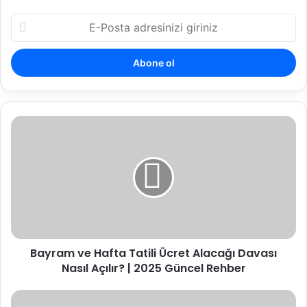
E-
Posta
adresinizi
giriniz
Bayram
ve
Hafta
Tatili
Ücret
Alacağı
Davası
Nasıl
Açılır?
Bayram ve Hafta Tatili Ücret Alacağı Davası
|
2025
Nasıl Açılır? | 2025 Güncel Rehber
Güncel
Rehber
Eksik