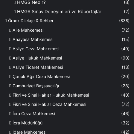
HMGS Nedir?
(8)
HMGS Sınav Deneyimleri ve Röportajlar
(2)
Örnek Dilekçe & Rehber
(838)
Aile Mahkemesi
(72)
Anayasa Mahkemesi
(15)
Asliye Ceza Mahkemesi
(40)
Asliye Hukuk Mahkemesi
(90)
Asliye Ticaret Mahkemesi
(13)
Çocuk Ağır Ceza Mahkemesi
(20)
Cumhuriyet Başsavcılığı
(28)
Fikri ve Sinai Haklar Hukuk Mahkemesi
(40)
Fikri ve Sınai Haklar Ceza Mahkemesi
(72)
İcra Ceza Mahkemesi
(46)
İcra Müdürlüğü
(32)
İdare Mahkemesi
(42)