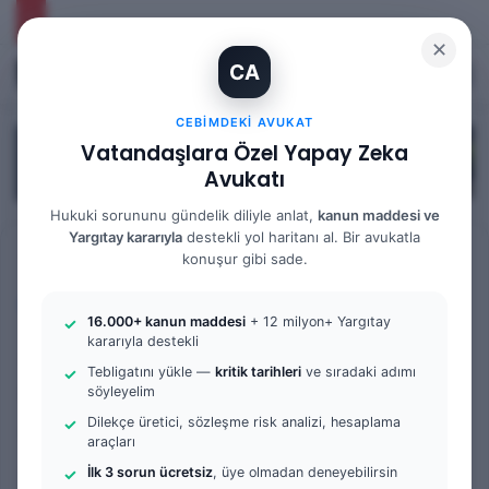
✕
CA
Kayıt Ol
Arama 
M
CEBIMDEKI AVUKAT
Vatandaşlara Özel Yapay Zeka
Avukatı
Hukuki sorununu gündelik diliyle anlat,
kanun maddesi ve
Yargıtay kararıyla
destekli yol haritanı al. Bir avukatla
Anasayfa
/
Tüm Yazılar
konuşur gibi sade.
Tüm Yazılar
İş Mahkemesi
Örnek Dilekçe & Rehber
16.000+ kanun maddesi
+ 12 milyon+ Yargıtay
Asgari Ücret Altında
kararıyla destekli
Tebligatını yükle —
kritik tarihleri
ve sıradaki adımı
Çalışma Nedeniyle Şikâyet
söyleyelim
Dilekçe üretici, sözleşme risk analizi, hesaplama
ve Dava Hakkı | 2025 Güncel
araçları
Rehber
İlk 3 sorun ücretsiz
, üye olmadan deneyebilirsin