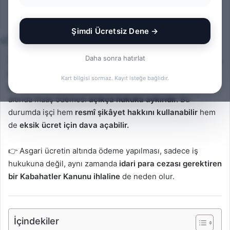
Bir
admin
0
448
1 dakika okuma süresi
Şimdi Ücretsiz Dene →
e-
posta
göndermek
Daha sonra hatırlat
Türkiye’de 2025 yılı itibarıyla asgari ücret, devlet tarafından
belirlenen ve işverenlerin
asgari olarak ödemekle
Kart bilgisi sormaz. Kayıt isteğe bağlıdır.
yükümlü olduğu
ücrettir. Bir işverenin işçisine bu tutarın
altında maaş ödemesi
açıkça hukuka aykırıdır.
Bu
durumda işçi hem
resmî şikâyet hakkını kullanabilir
hem
de
eksik ücret için dava açabilir.
👉 Asgari ücretin altında ödeme yapılması, sadece iş
hukukuna değil, aynı zamanda
idari para cezası gerektiren
bir Kabahatler Kanunu ihlaline
de neden olur.
İçindekiler