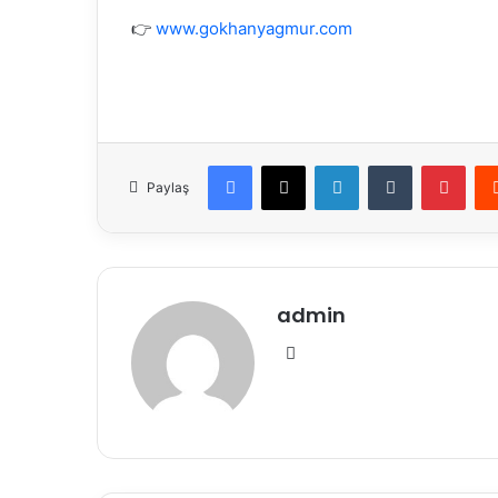
👉
www.gokhanyagmur.com
Facebook
X
LinkedIn
Tumblr
Pint
Paylaş
admin
Web
sitesi