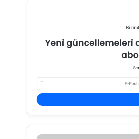
Bizim
Yeni güncellemeleri 
abo
Sen
E-
Posta
adresinizi
giriniz
Gizli