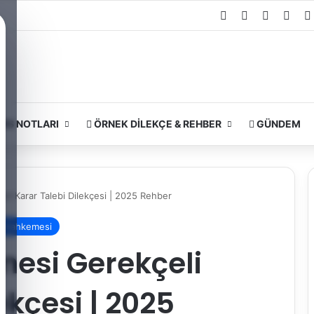
Facebook
X
YouTube
Inst
RS NOTLARI
ÖRNEK DILEKÇE & REHBER
GÜNDEM
li Karar Talebi Dilekçesi | 2025 Rehber
i Mahkemesi
mesi Gerekçeli
ekçesi | 2025