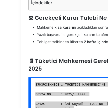
İçindekiler
⚖️ Gerekçeli Karar Talebi Ne
Mahkeme
kısa kararını
açıkladıktan sonra
Yazılı başvuru ile gerekçeli kararın tarafın
Tebligat tarihinden itibaren
2 hafta içinde
📄 Tüketici Mahkemesi Gerek
2025
KÜÇÜKÇEKMECE … TÜKETİCİ MAHKEMESİ’NE 
DOSYA NO     : 2025/… Esas  
DAVACI       : [Ad Soyad] – T.C. No: 