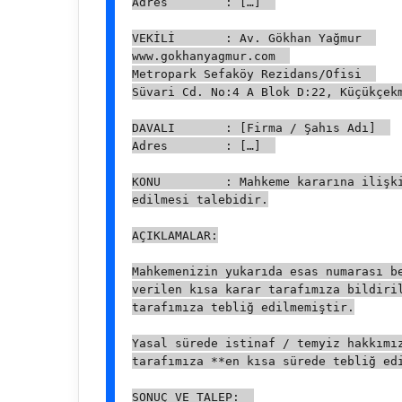
Adres        : […]  
VEKİLİ       : Av. Gökhan Yağmur  
www.gokhanyagmur.com  
Metropark Sefaköy Rezidans/Ofisi  
Süvari Cd. No:4 A Blok D:22, Küçükçek
DAVALI       : [Firma / Şahıs Adı]  
Adres        : […]  
KONU         : Mahkeme kararına ilişki
edilmesi talebidir.
AÇIKLAMALAR:
Mahkemenizin yukarıda esas numarası be
verilen kısa karar tarafımıza bildiril
tarafımıza tebliğ edilmemiştir.
Yasal sürede istinaf / temyiz hakkımız
tarafımıza **en kısa sürede tebliğ ed
SONUÇ VE TALEP:  