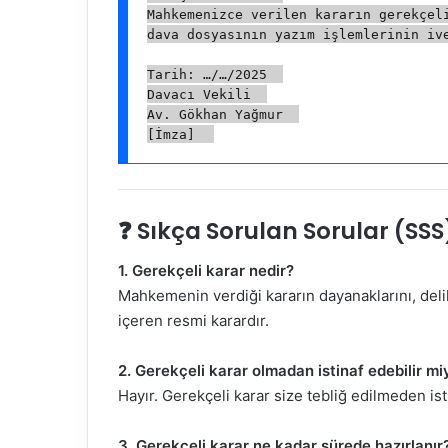
Mahkemenizce verilen kararın gerekçeli
dava dosyasının yazım işlemlerinin iv
Tarih: …/…/2025  
Davacı Vekili  
Av. Gökhan Yağmur  
[İmza]  
❓ Sıkça Sorulan Sorular (SSS
1. Gerekçeli karar nedir?
Mahkemenin verdiği kararın dayanaklarını, delil
içeren resmi karardır.
2. Gerekçeli karar olmadan istinaf edebilir m
Hayır. Gerekçeli karar size tebliğ edilmeden is
3. Gerekçeli karar ne kadar sürede hazırlanır