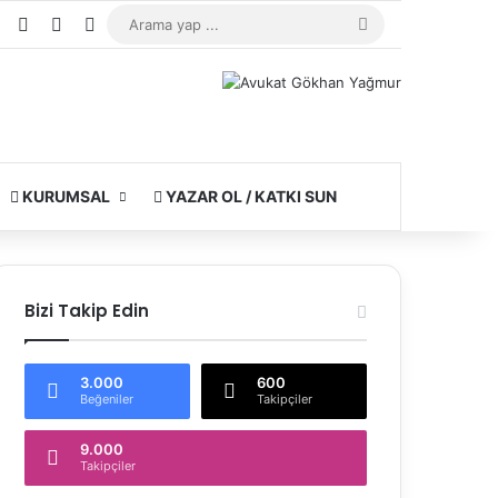
agram
WhatsApp
Kayıt Ol
Rastgele Makale
Kenar Bölmesi
Arama
yap
...
KURUMSAL
YAZAR OL / KATKI SUN
Bizi Takip Edin
3.000
600
Beğeniler
Takipçiler
9.000
Takipçiler