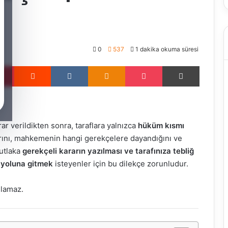
0
537
1 dakika okuma süresi
Pinterest
Reddit
VKontakte
Odnoklassniki
Pocket
Yazdır
r verildikten sonra, taraflara yalnızca
hüküm kısmı
larını, mahkemenin hangi gerekçelere dayandığını ve
mutlaka
gerekçeli kararın yazılması ve tarafınıza tebliğ
 yoluna gitmek
isteyenler için bu dilekçe zorunludur.
ılamaz.