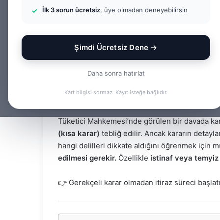
İlk 3 sorun ücretsiz
, üye olmadan deneyebilirsin
Rehber
Şimdi Ücretsiz Dene →
Bir
admin
e-
Facebook
X
LinkedIn
Tumblr
posta
Daha sonra hatırlat
göndermek
Kart bilgisi sormaz. Kayıt isteğe bağlıdır.
Tüketici Mahkemesi’nde görülen bir davada kara
(kısa karar)
tebliğ edilir. Ancak kararın detay
hangi delilleri dikkate aldığını öğrenmek için 
edilmesi gerekir.
Özellikle
istinaf veya temyiz
👉 Gerekçeli karar olmadan itiraz süreci başlat