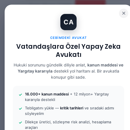
Cuma, Ağustos 7 2026
Güncel Makale
✕
CA
CEBIMDEKI AVUKAT
Vatandaşlara Özel Yapay Zeka
ANASAYFA
BILGI BANKASI
HUKUK DE
Avukatı
Hukuki sorununu gündelik diliyle anlat,
kanun maddesi ve
Yargıtay kararıyla
destekli yol haritanı al. Bir avukatla
konuşur gibi sade.
Anasayfa
/
Tüm Yazılar
/
Tüketici Mahkemesi Gerekçe
Tüm Yazılar
Örnek Dilekçe & Rehber
Tüketic
16.000+ kanun maddesi
+ 12 milyon+ Yargıtay
kararıyla destekli
Tüketici Mahke
Tebligatını yükle —
kritik tarihleri
ve sıradaki adımı
söyleyelim
Karar Talebi Dil
Dilekçe üretici, sözleşme risk analizi, hesaplama
araçları