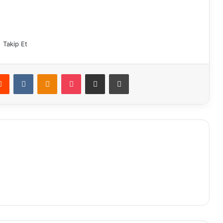
Takip Et
erest
Reddit
VKontakte
Odnoklassniki
Pocket
E-Posta ile paylaş
Yazdır