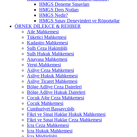
HMGS Deneme Sınavları
HMGS Ders Notları
HMGS Nedir?
HMGS Sınav Deneyimleri ve Röportajlar
ÖRNEK DILEKÇE & REHBER
Aile Mahkemesi
Tüketici Mahkemesi
Kadastro Mahkemesi
Sulh Ceza Hakimliği
Sulh Hukuk Mahkemesi
Anayasa Mahkemesi
Vergi Mahkemesi
Asliye Ceza Mahkemesi
Asliye Hukuk Mahkemesi
Asliye Ticaret Mahkemesi
Bölge Adliye Ceza Daireleri
Bölge Adliye Hukuk Daireleri
Çocuk Ağır Ceza Mahkemesi
Çocuk Mahkemesi
Cumhuriyet Başsavcılığı
Fikri ve Sinai Haklar Hukuk Mahkemesi
Fikri ve Sınai Haklar Ceza Mahkemesi
İcra Ceza Mahkemesi
İcra Hukuk Mahkemesi
İcra Müdürlüğü