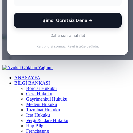
WhatsApp
Kayıt
Ol
Rastgele
Makale
Kenar
Şimdi Ücretsiz Dene →
Bölmesi
Arama
yap
Daha sonra hatırlat
...
Menü
Kart bilgisi sormaz. Kayıt isteğe bağlıdır.
Arama
yap
Kayıt
...
Ol
ANASAYFA
BILGI BANKASI
Borçlar Hukuku
Ceza Hukuku
Gayrimenkul Hukuku
Medeni Hukuku
Tazminat Hukuku
İcra Hukuku
Vergi & İdare Hukuku
Hap Bilgi
Frenchasıng