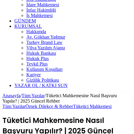
İdare Mahkemesi
İnfaz Hakimliği
İş Mahkemesi
GÜNDEM
KURUMSAL
Hakkımda
Av. Gökhan Yağmur
Turkey Brand Law
Vilva Yazılım Ajansı
Hukuk Bankası
Hukuk Plus
Tevkil Plus
Kullanım Koşulları
Kariyer
Gizlilik Politikası
YAZAR OL / KATKI SUN
Anasayfa
/
Tüm Yazılar
/
Tüketici Mahkemesine Nasıl Başvuru
Yapılır? | 2025 Güncel Rehber
Tüm Yazılar
Örnek Dilekçe & Rehber
Tüketici Mahkemesi
Tüketici Mahkemesine Nasıl
Başvuru Yapılır? | 2025 Güncel