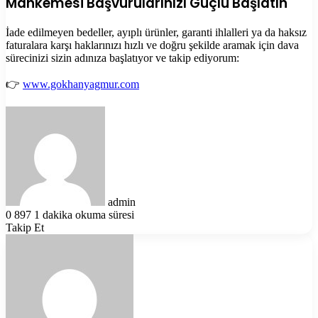
Mahkemesi Başvurularınızı Güçlü Başlatın
İade edilmeyen bedeller, ayıplı ürünler, garanti ihlalleri ya da haksız
faturalara karşı haklarınızı hızlı ve doğru şekilde aramak için dava
sürecinizi sizin adınıza başlatıyor ve takip ediyorum:
👉
www.gokhanyagmur.com
Bir
e-
posta
göndermek
admin
0
897
1 dakika okuma süresi
Takip Et