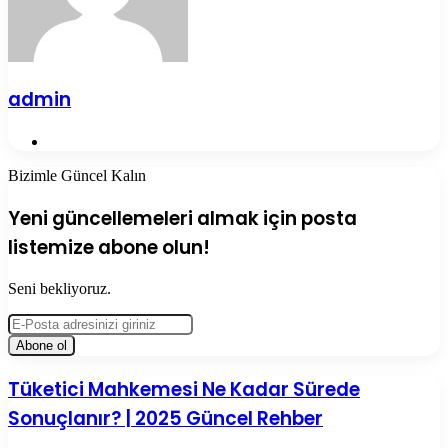
admin
Web
sitesi
Bizimle Güncel Kalın
Yeni güncellemeleri almak için posta
listemize abone olun!
Seni bekliyoruz.
E-
Posta
adresinizi
giriniz
Tüketici
Tüketici Mahkemesi Ne Kadar Sürede
Mahkemesi
Sonuçlanır? | 2025 Güncel Rehber
Ne
Kadar