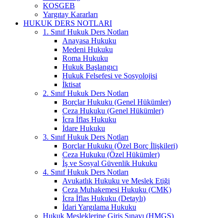
KOSGEB
Yargıtay Kararları
HUKUK DERS NOTLARI
1. Sınıf Hukuk Ders Notları
Anayasa Hukuku
Medeni Hukuku
Roma Hukuku
Hukuk Başlangıcı
Hukuk Felsefesi ve Sosyolojisi
İktisat
2. Sınıf Hukuk Ders Notları
Borçlar Hukuku (Genel Hükümler)
Ceza Hukuku (Genel Hükümler)
İcra İflas Hukuku
İdare Hukuku
3. Sınıf Hukuk Ders Notları
Borçlar Hukuku (Özel Borç İlişkileri)
Ceza Hukuku (Özel Hükümler)
İş ve Sosyal Güvenlik Hukuku
4. Sınıf Hukuk Ders Notları
Avukatlık Hukuku ve Meslek Etiği
Ceza Muhakemesi Hukuku (CMK)
İcra İflas Hukuku (Detaylı)
İdari Yargılama Hukuku
Hukuk Mesleklerine Giriş Sınavı (HMGS)