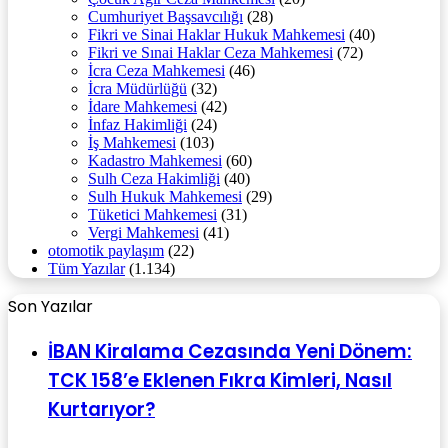
Cumhuriyet Başsavcılığı
(28)
Fikri ve Sinai Haklar Hukuk Mahkemesi
(40)
Fikri ve Sınai Haklar Ceza Mahkemesi
(72)
İcra Ceza Mahkemesi
(46)
İcra Müdürlüğü
(32)
İdare Mahkemesi
(42)
İnfaz Hakimliği
(24)
İş Mahkemesi
(103)
Kadastro Mahkemesi
(60)
Sulh Ceza Hakimliği
(40)
Sulh Hukuk Mahkemesi
(29)
Tüketici Mahkemesi
(31)
Vergi Mahkemesi
(41)
otomotik paylaşım
(22)
Tüm Yazılar
(1.134)
Son Yazılar
İBAN Kiralama Cezasında Yeni Dönem:
TCK 158’e Eklenen Fıkra Kimleri, Nasıl
Kurtarıyor?