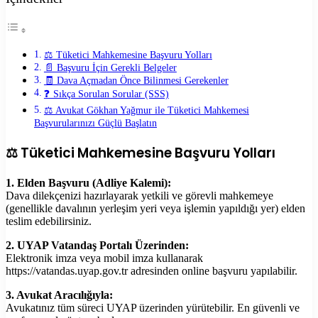
⚖️ Tüketici Mahkemesine Başvuru Yolları
📄 Başvuru İçin Gerekli Belgeler
🧾 Dava Açmadan Önce Bilinmesi Gerekenler
❓ Sıkça Sorulan Sorular (SSS)
⚖️ Avukat Gökhan Yağmur ile Tüketici Mahkemesi
Başvurularınızı Güçlü Başlatın
⚖️ Tüketici Mahkemesine Başvuru Yolları
1. Elden Başvuru (Adliye Kalemi):
Dava dilekçenizi hazırlayarak yetkili ve görevli mahkemeye
(genellikle davalının yerleşim yeri veya işlemin yapıldığı yer) elden
teslim edebilirsiniz.
2. UYAP Vatandaş Portalı Üzerinden:
Elektronik imza veya mobil imza kullanarak
https://vatandas.uyap.gov.tr
adresinden online başvuru yapılabilir.
3. Avukat Aracılığıyla:
Avukatınız tüm süreci UYAP üzerinden yürütebilir. En güvenli ve