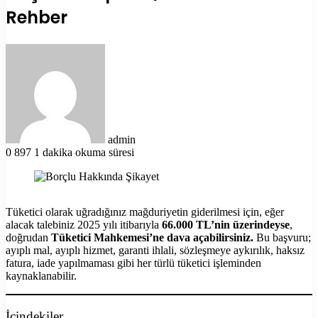
Rehber
Bir
e-
posta
göndermek
admin
0
897
1 dakika okuma süresi
Tüketici olarak uğradığınız mağduriyetin giderilmesi için, eğer
alacak talebiniz 2025 yılı itibarıyla
66.000 TL’nin üzerindeyse
,
doğrudan
Tüketici Mahkemesi’ne dava açabilirsiniz.
Bu başvuru;
ayıplı mal, ayıplı hizmet, garanti ihlali, sözleşmeye aykırılık, haksız
fatura, iade yapılmaması gibi her türlü tüketici işleminden
kaynaklanabilir.
İçindekiler