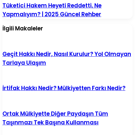
Sürede
Tüketici
Tüketici Hakem Heyeti Reddetti, Ne
Sonuçlanır?
Hakem
Yapmalıyım? | 2025 Güncel Rehber
|
Heyeti
2025
Reddetti,
Güncel
Ne
İlgili Makaleler
Rehber
Yapmalıyım?
|
2025
Güncel
Rehber
Geçit Hakkı Nedir, Nasıl Kurulur? Yol Olmayan
Tarlaya Ulaşım
İrtifak Hakkı Nedir? Mülkiyetten Farkı Nedir?
Ortak Mülkiyette Diğer Paydaşın Tüm
Taşınmazı Tek Başına Kullanması