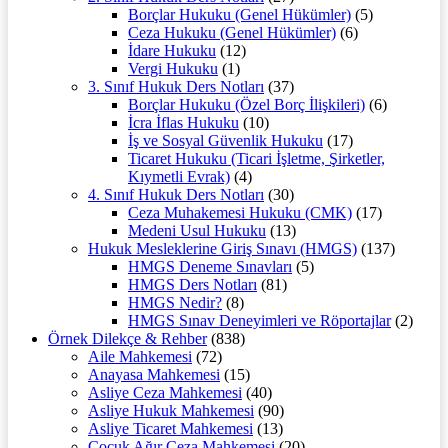
Borçlar Hukuku (Genel Hükümler)
(5)
Ceza Hukuku (Genel Hükümler)
(6)
İdare Hukuku
(12)
Vergi Hukuku
(1)
3. Sınıf Hukuk Ders Notları
(37)
Borçlar Hukuku (Özel Borç İlişkileri)
(6)
İcra İflas Hukuku
(10)
İş ve Sosyal Güvenlik Hukuku
(17)
Ticaret Hukuku (Ticari İşletme, Şirketler,
Kıymetli Evrak)
(4)
4. Sınıf Hukuk Ders Notları
(30)
Ceza Muhakemesi Hukuku (CMK)
(17)
Medeni Usul Hukuku
(13)
Hukuk Mesleklerine Giriş Sınavı (HMGS)
(137)
HMGS Deneme Sınavları
(5)
HMGS Ders Notları
(81)
HMGS Nedir?
(8)
HMGS Sınav Deneyimleri ve Röportajlar
(2)
Örnek Dilekçe & Rehber
(838)
Aile Mahkemesi
(72)
Anayasa Mahkemesi
(15)
Asliye Ceza Mahkemesi
(40)
Asliye Hukuk Mahkemesi
(90)
Asliye Ticaret Mahkemesi
(13)
Çocuk Ağır Ceza Mahkemesi
(20)