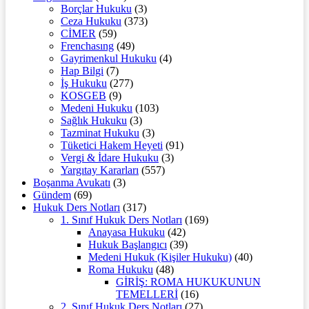
Borçlar Hukuku
(3)
Ceza Hukuku
(373)
CİMER
(59)
Frenchasıng
(49)
Gayrimenkul Hukuku
(4)
Hap Bilgi
(7)
İş Hukuku
(277)
KOSGEB
(9)
Medeni Hukuku
(103)
Sağlık Hukuku
(3)
Tazminat Hukuku
(3)
Tüketici Hakem Heyeti
(91)
Vergi & İdare Hukuku
(3)
Yargıtay Kararları
(557)
Boşanma Avukatı
(3)
Gündem
(69)
Hukuk Ders Notları
(317)
1. Sınıf Hukuk Ders Notları
(169)
Anayasa Hukuku
(42)
Hukuk Başlangıcı
(39)
Medeni Hukuk (Kişiler Hukuku)
(40)
Roma Hukuku
(48)
GİRİŞ: ROMA HUKUKUNUN
TEMELLERİ
(16)
2. Sınıf Hukuk Ders Notları
(27)