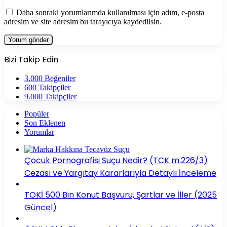
Daha sonraki yorumlarımda kullanılması için adım, e-posta
adresim ve site adresim bu tarayıcıya kaydedilsin.
Bizi Takip Edin
3.000
Beğeniler
600
Takipçiler
9.000
Takipçiler
Popüler
Son Eklenen
Yorumlar
Çocuk Pornografisi Suçu Nedir? (TCK m.226/3)
Cezası ve Yargıtay Kararlarıyla Detaylı İnceleme
TOKİ 500 Bin Konut Başvuru, Şartlar ve İller (2025
Güncel)