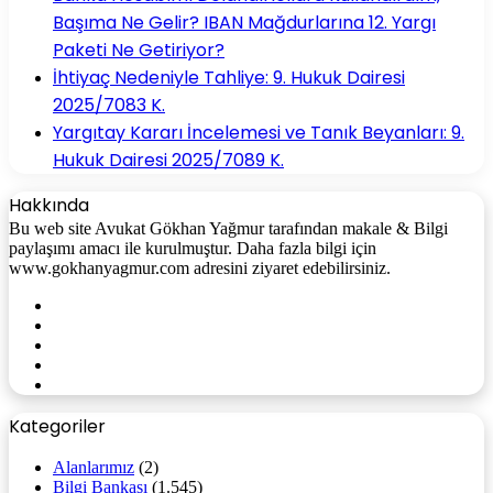
Başıma Ne Gelir? IBAN Mağdurlarına 12. Yargı
Paketi Ne Getiriyor?
İhtiyaç Nedeniyle Tahliye: 9. Hukuk Dairesi
2025/7083 K.
Yargıtay Kararı İncelemesi ve Tanık Beyanları: 9.
Hukuk Dairesi 2025/7089 K.
Hakkında
Bu web site Avukat Gökhan Yağmur tarafından makale & Bilgi
paylaşımı amacı ile kurulmuştur. Daha fazla bilgi için
www.gokhanyagmur.com adresini ziyaret edebilirsiniz.
Facebook
X
YouTube
Instagram
WhatsApp
Kategoriler
Alanlarımız
(2)
Bilgi Bankası
(1.545)