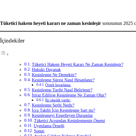
Facebook
X
LinkedIn
Tumblr
Pinterest
Reddit
VKontakte
Odnoklassniki
Pocket
Yazdır
Tüketici hakem heyeti kararı ne zaman kesinleşir
sorusunun 2025 ceva
İçindekiler
Tüketici Hakem Heyeti Kararı Ne Zaman Kesinleşir?
Hukuki Dayanak
Kesinleşme Ne Demektir?
Kesinleşme Süresi Nasıl Hesaplanır?
Örnek hesaplama:
Kesinleşme Tarihi Nasıl Belirlenir?
İtiraz Edilirse Kesinleşme Ne Zaman Olur?
İki olasılık vardır:
Kesinleşme Şerhi Nedir?
İcra Takibi İçin Kesinleşme Şart mı?
Kesinleşmeyi Engelleyen Durumlar
Tüketici Açısından Kesinleşmenin Önemi
Uygulama Örneği
Sonuç