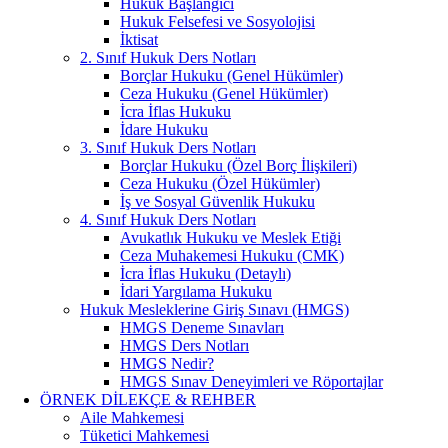
Hukuk Başlangıcı
Hukuk Felsefesi ve Sosyolojisi
İktisat
2. Sınıf Hukuk Ders Notları
Borçlar Hukuku (Genel Hükümler)
Ceza Hukuku (Genel Hükümler)
İcra İflas Hukuku
İdare Hukuku
3. Sınıf Hukuk Ders Notları
Borçlar Hukuku (Özel Borç İlişkileri)
Ceza Hukuku (Özel Hükümler)
İş ve Sosyal Güvenlik Hukuku
4. Sınıf Hukuk Ders Notları
Avukatlık Hukuku ve Meslek Etiği
Ceza Muhakemesi Hukuku (CMK)
İcra İflas Hukuku (Detaylı)
İdari Yargılama Hukuku
Hukuk Mesleklerine Giriş Sınavı (HMGS)
HMGS Deneme Sınavları
HMGS Ders Notları
HMGS Nedir?
HMGS Sınav Deneyimleri ve Röportajlar
ÖRNEK DILEKÇE & REHBER
Aile Mahkemesi
Tüketici Mahkemesi