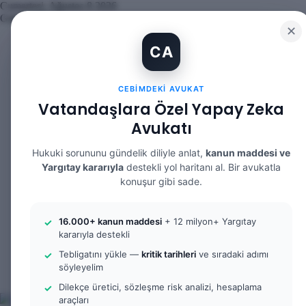
Cumartesi, Ağustos 8 2026
Güncel Makale
✕
İBAN Kiralama Cezasında Yeni Dönem: TCK 158’e Eklenen Fıkr
CA
12. Yargı Paketi Kabul Edildi: Avukat Gözüyle Tüm Maddeler v
Banka Hesabımı Dolandırıcılara Kullandırdım, Başıma Ne Gelir
İhtiyaç Nedeniyle Tahliye: 9. Hukuk Dairesi 2025/7083 K.
CEBIMDEKI AVUKAT
Yargıtay Kararı İncelemesi ve Tanık Beyanları: 9. Hukuk Daire
Kusur Belirlemesinin Maddi ve Manevi Tazminata Etkisi ve Ma
Vatandaşlara Özel Yapay Zeka
Kusur Belirlemesinin Maddi ve Manevi Tazminata Etkisi ve Ağı
Avukatı
Kira Sözleşmesinin Feshi ve Bilirkişi İncelemesi: 9. Hukuk Dai
Yargıtay Kararı İncelemesi: 2. Ceza Dairesi 2026/2150 K.
Yargıtay Kararı İncelemesi: 2. Ceza Dairesi 2026/4266 K.
Hukuki sorununu gündelik diliyle anlat,
kanun maddesi ve
Yargıtay kararıyla
destekli yol haritanı al. Bir avukatla
Facebook
konuşur gibi sade.
X
YouTube
Instagram
16.000+ kanun maddesi
+ 12 milyon+ Yargıtay
WhatsApp
kararıyla destekli
Kayıt
Ol
Rastgele
Tebligatını yükle —
kritik tarihleri
ve sıradaki adımı
Makale
Kenar
söyleyelim
Bölmesi
Arama
Dilekçe üretici, sözleşme risk analizi, hesaplama
yap
araçları
...