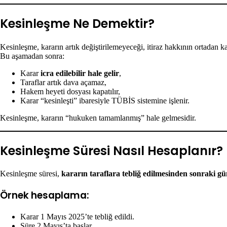
Kesinleşme Ne Demektir?
Kesinleşme, kararın artık değiştirilemeyeceği, itiraz hakkının ortadan k
Bu aşamadan sonra:
Karar
icra edilebilir hale gelir
,
Taraflar artık dava açamaz,
Hakem heyeti dosyası kapatılır,
Karar “kesinleşti” ibaresiyle TÜBİS sistemine işlenir.
Kesinleşme, kararın “hukuken tamamlanmış” hale gelmesidir.
Kesinleşme Süresi Nasıl Hesaplanır?
Kesinleşme süresi,
kararın taraflara tebliğ edilmesinden sonraki g
Örnek hesaplama:
Karar 1 Mayıs 2025’te tebliğ edildi.
Süre 2 Mayıs’ta başlar.