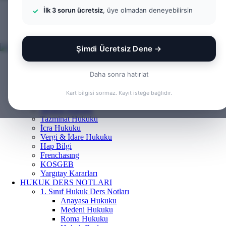
İlk 3 sorun ücretsiz
, üye olmadan deneyebilirsin
Menü
Arama
yap
Kayıt
...
Ol
Şimdi Ücretsiz Dene →
ANASAYFA
BILGI BANKASI
Daha sonra hatırlat
Borçlar Hukuku
Ceza Hukuku
Kart bilgisi sormaz. Kayıt isteğe bağlıdır.
Gayrimenkul Hukuku
Medeni Hukuku
Tazminat Hukuku
İcra Hukuku
Vergi & İdare Hukuku
Hap Bilgi
Frenchasıng
KOSGEB
Yargıtay Kararları
HUKUK DERS NOTLARI
1. Sınıf Hukuk Ders Notları
Anayasa Hukuku
Medeni Hukuku
Roma Hukuku