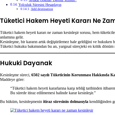
Avukat Gökhan Yağmur Kimdir?
Yolculuk Süresini Hesaplayın
Add destination
Tüketici Hakem Heyeti Kararı Ne Zam
Tüketici hakem heyeti kararı ne zaman kesinleşir sorusu, hem tüketiciler
anlamına gelir.
Kesinleşme, bir kararın artık değiştirilemez hale geldiğini ve hukuken ba
Tüketici hukuku bakımından bu an, yargısal süreçteki en kritik dönüm n
Hukuki Dayanak
Kesinleşme süreci,
6502 sayılı Tüketicinin Korunması Hakkında K
Maddeye göre:
“Tüketici hakem heyeti kararlarına karşı tebliğ tarihinden itibare
Bu sürede itiraz edilmemesi halinde karar kesinleşir.”
Bu hüküm, kesinleşmenin
itiraz süresinin dolmasıyla
kendiliğinden ge