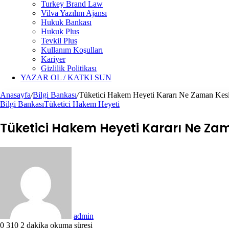
Turkey Brand Law
Vilva Yazılım Ajansı
Hukuk Bankası
Hukuk Plus
Tevkil Plus
Kullanım Koşulları
Kariyer
Gizlilik Politikası
YAZAR OL / KATKI SUN
Anasayfa
/
Bilgi Bankası
/
Tüketici Hakem Heyeti Kararı Ne Zaman Kesi
Bilgi Bankası
Tüketici Hakem Heyeti
Tüketici Hakem Heyeti Kararı Ne Za
Bir
e-
posta
göndermek
admin
0
310
2 dakika okuma süresi