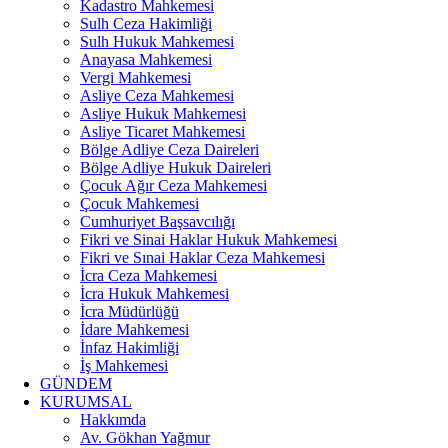
Kadastro Mahkemesi
Sulh Ceza Hakimliği
Sulh Hukuk Mahkemesi
Anayasa Mahkemesi
Vergi Mahkemesi
Asliye Ceza Mahkemesi
Asliye Hukuk Mahkemesi
Asliye Ticaret Mahkemesi
Bölge Adliye Ceza Daireleri
Bölge Adliye Hukuk Daireleri
Çocuk Ağır Ceza Mahkemesi
Çocuk Mahkemesi
Cumhuriyet Başsavcılığı
Fikri ve Sinai Haklar Hukuk Mahkemesi
Fikri ve Sınai Haklar Ceza Mahkemesi
İcra Ceza Mahkemesi
İcra Hukuk Mahkemesi
İcra Müdürlüğü
İdare Mahkemesi
İnfaz Hakimliği
İş Mahkemesi
GÜNDEM
KURUMSAL
Hakkımda
Av. Gökhan Yağmur