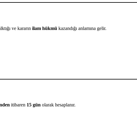
alktığı ve kararın
ilam hükmü
kazandığı anlamına gelir.
ünden
itibaren
15 gün
olarak hesaplanır.