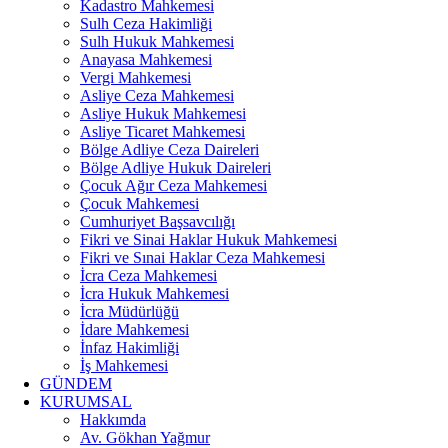
Kadastro Mahkemesi
Sulh Ceza Hakimliği
Sulh Hukuk Mahkemesi
Anayasa Mahkemesi
Vergi Mahkemesi
Asliye Ceza Mahkemesi
Asliye Hukuk Mahkemesi
Asliye Ticaret Mahkemesi
Bölge Adliye Ceza Daireleri
Bölge Adliye Hukuk Daireleri
Çocuk Ağır Ceza Mahkemesi
Çocuk Mahkemesi
Cumhuriyet Başsavcılığı
Fikri ve Sinai Haklar Hukuk Mahkemesi
Fikri ve Sınai Haklar Ceza Mahkemesi
İcra Ceza Mahkemesi
İcra Hukuk Mahkemesi
İcra Müdürlüğü
İdare Mahkemesi
İnfaz Hakimliği
İş Mahkemesi
GÜNDEM
KURUMSAL
Hakkımda
Av. Gökhan Yağmur