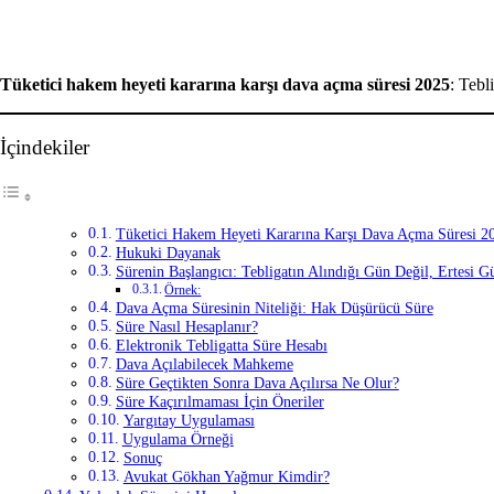
Facebook
X
LinkedIn
Tumblr
Pinterest
Reddit
VKontakte
Odnoklassniki
Pocket
Yazdır
Tüketici hakem heyeti kararına karşı dava açma süresi 2025
: Tebl
İçindekiler
Tüketici Hakem Heyeti Kararına Karşı Dava Açma Süresi 2
Hukuki Dayanak
Sürenin Başlangıcı: Tebligatın Alındığı Gün Değil, Ertesi G
Örnek:
Dava Açma Süresinin Niteliği: Hak Düşürücü Süre
Süre Nasıl Hesaplanır?
Elektronik Tebligatta Süre Hesabı
Dava Açılabilecek Mahkeme
Süre Geçtikten Sonra Dava Açılırsa Ne Olur?
Süre Kaçırılmaması İçin Öneriler
Yargıtay Uygulaması
Uygulama Örneği
Sonuç
Avukat Gökhan Yağmur Kimdir?