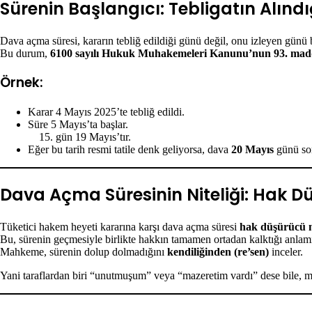
Sürenin Başlangıcı: Tebligatın Alındı
Dava açma süresi, kararın tebliğ edildiği günü değil, onu izleyen günü b
Bu durum,
6100 sayılı Hukuk Muhakemeleri Kanunu’nun 93. mad
Örnek:
Karar 4 Mayıs 2025’te tebliğ edildi.
Süre 5 Mayıs’ta başlar.
gün 19 Mayıs’tır.
Eğer bu tarih resmi tatile denk geliyorsa, dava
20 Mayıs
günü son
Dava Açma Süresinin Niteliği: Hak D
Tüketici hakem heyeti kararına karşı dava açma süresi
hak düşürücü ni
Bu, sürenin geçmesiyle birlikte hakkın tamamen ortadan kalktığı anlamı
Mahkeme, sürenin dolup dolmadığını
kendiliğinden (re’sen)
inceler.
Yani taraflardan biri “unutmuşum” veya “mazeretim vardı” dese bile,