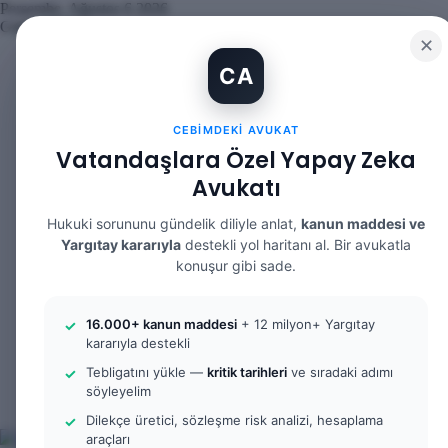
Perşembe, Ağustos 6 2026
Güncel Makale
✕
İBAN Kiralama Cezasında Yeni Dönem: TCK 158’e Eklenen Fıkr
CA
12. Yargı Paketi Kabul Edildi: Avukat Gözüyle Tüm Maddeler v
Banka Hesabımı Dolandırıcılara Kullandırdım, Başıma Ne Gelir
İhtiyaç Nedeniyle Tahliye: 9. Hukuk Dairesi 2025/7083 K.
CEBIMDEKI AVUKAT
Yargıtay Kararı İncelemesi ve Tanık Beyanları: 9. Hukuk Daire
Kusur Belirlemesinin Maddi ve Manevi Tazminata Etkisi ve Ma
Vatandaşlara Özel Yapay Zeka
Kusur Belirlemesinin Maddi ve Manevi Tazminata Etkisi ve Ağı
Avukatı
Kira Sözleşmesinin Feshi ve Bilirkişi İncelemesi: 9. Hukuk Dai
Yargıtay Kararı İncelemesi: 2. Ceza Dairesi 2026/2150 K.
Yargıtay Kararı İncelemesi: 2. Ceza Dairesi 2026/4266 K.
Hukuki sorununu gündelik diliyle anlat,
kanun maddesi ve
Yargıtay kararıyla
destekli yol haritanı al. Bir avukatla
Facebook
konuşur gibi sade.
X
YouTube
Instagram
16.000+ kanun maddesi
+ 12 milyon+ Yargıtay
WhatsApp
kararıyla destekli
Kayıt
Ol
Rastgele
Tebligatını yükle —
kritik tarihleri
ve sıradaki adımı
Makale
Kenar
söyleyelim
Bölmesi
Arama
Dilekçe üretici, sözleşme risk analizi, hesaplama
yap
araçları
...