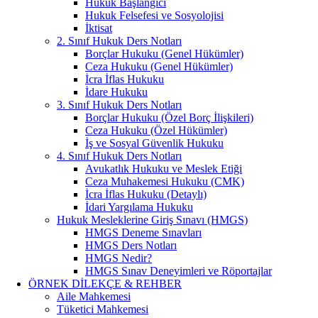
Hukuk Başlangıcı
Hukuk Felsefesi ve Sosyolojisi
İktisat
2. Sınıf Hukuk Ders Notları
Borçlar Hukuku (Genel Hükümler)
Ceza Hukuku (Genel Hükümler)
İcra İflas Hukuku
İdare Hukuku
3. Sınıf Hukuk Ders Notları
Borçlar Hukuku (Özel Borç İlişkileri)
Ceza Hukuku (Özel Hükümler)
İş ve Sosyal Güvenlik Hukuku
4. Sınıf Hukuk Ders Notları
Avukatlık Hukuku ve Meslek Etiği
Ceza Muhakemesi Hukuku (CMK)
İcra İflas Hukuku (Detaylı)
İdari Yargılama Hukuku
Hukuk Mesleklerine Giriş Sınavı (HMGS)
HMGS Deneme Sınavları
HMGS Ders Notları
HMGS Nedir?
HMGS Sınav Deneyimleri ve Röportajlar
ÖRNEK DILEKÇE & REHBER
Aile Mahkemesi
Tüketici Mahkemesi