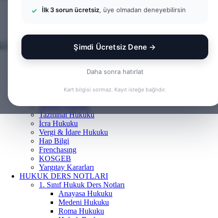
İlk 3 sorun ücretsiz
, üye olmadan deneyebilirsin
Menü
Arama
yap
Kayıt
...
Ol
Şimdi Ücretsiz Dene →
ANASAYFA
BILGI BANKASI
Daha sonra hatırlat
Borçlar Hukuku
Ceza Hukuku
Kart bilgisi sormaz. Kayıt isteğe bağlıdır.
Gayrimenkul Hukuku
Medeni Hukuku
Tazminat Hukuku
İcra Hukuku
Vergi & İdare Hukuku
Hap Bilgi
Frenchasıng
KOSGEB
Yargıtay Kararları
HUKUK DERS NOTLARI
1. Sınıf Hukuk Ders Notları
Anayasa Hukuku
Medeni Hukuku
Roma Hukuku