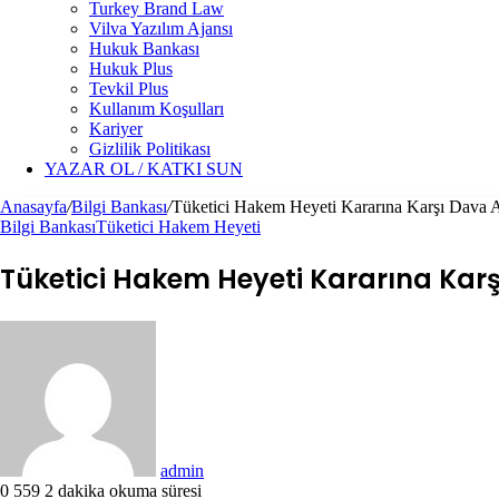
Turkey Brand Law
Vilva Yazılım Ajansı
Hukuk Bankası
Hukuk Plus
Tevkil Plus
Kullanım Koşulları
Kariyer
Gizlilik Politikası
YAZAR OL / KATKI SUN
Anasayfa
/
Bilgi Bankası
/
Tüketici Hakem Heyeti Kararına Karşı Dava 
Bilgi Bankası
Tüketici Hakem Heyeti
Tüketici Hakem Heyeti Kararına Kar
Bir
e-
posta
göndermek
admin
0
559
2 dakika okuma süresi