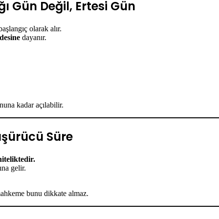
ğı Gün Değil, Ertesi Gün
aşlangıç olarak alır.
desine
dayanır.
una kadar açılabilir.
üşürücü Süre
teliktedir.
na gelir.
 mahkeme bunu dikkate almaz.