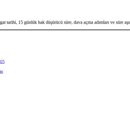
igat tarihi, 15 günlük hak düşürücü süre, dava açma adımları ve süre aşım
025
ün