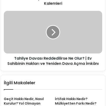
ve
Kalemleri
Gider
Kalemleri
Tahliye
Davası
Reddedilirse
Ne
Olur?
|
Ev
Sahibinin
Hakları
Tahliye Davası Reddedilirse Ne Olur? | Ev
ve
Yeniden
Sahibinin Hakları ve Yeniden Dava Açma İmkânı
Dava
Açma
İmkânı
İlgili Makaleler
Geçit Hakkı Nedir, Nasıl
İrtifak Hakkı Nedir?
Kurulur? Yol Olmayan
Mülkiyetten Farkı Nedir?