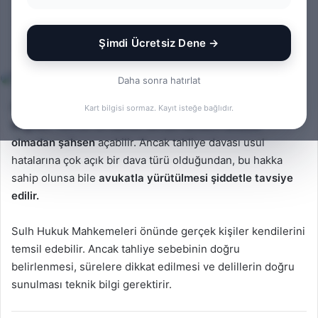
Açabilir mi?
Şimdi Ücretsiz Dene →
Bir
admin
0
371
1 dakika okuma süresi
e-
Daha sonra hatırlat
posta
göndermek
Evet, Türk hukuk sistemine göre
avukat tutmak zorunlu
Kart bilgisi sormaz. Kayıt isteğe bağlıdır.
değildir.
Yani bir ev sahibi, tahliye davasını
avukat
olmadan şahsen
açabilir. Ancak tahliye davası usul
hatalarına çok açık bir dava türü olduğundan, bu hakka
sahip olunsa bile
avukatla yürütülmesi şiddetle tavsiye
edilir.
Sulh Hukuk Mahkemeleri önünde gerçek kişiler kendilerini
temsil edebilir. Ancak tahliye sebebinin doğru
belirlenmesi, sürelere dikkat edilmesi ve delillerin doğru
sunulması teknik bilgi gerektirir.