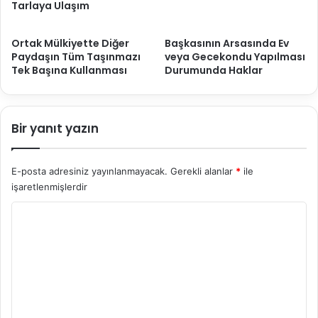
Tarlaya Ulaşım
Ortak Mülkiyette Diğer
Başkasının Arsasında Ev
Paydaşın Tüm Taşınmazı
veya Gecekondu Yapılması
Tek Başına Kullanması
Durumunda Haklar
Bir yanıt yazın
E-posta adresiniz yayınlanmayacak.
Gerekli alanlar
*
ile
işaretlenmişlerdir
Y
o
r
u
m