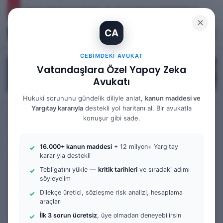
İhtiyaç Nedeniyle Tahliye: 9. Hukuk Dairesi 2025/7083 K.
✕
CA
Kayıt Ol
Arama 
M
CEBIMDEKI AVUKAT
Vatandaşlara Özel Yapay Zeka
Avukatı
Hukuki sorununu gündelik diliyle anlat,
kanun maddesi ve
Yargıtay kararıyla
destekli yol haritanı al. Bir avukatla
Anasayfa
/
Tüm Yazılar
konuşur gibi sade.
Tüm Yazılar
Örnek Dilekçe & Rehber
16.000+ kanun maddesi
+ 12 milyon+ Yargıtay
Sulh Hukuk Mahkemesi
kararıyla destekli
Tebligatını yükle —
kritik tarihleri
ve sıradaki adımı
Avukatsız Tahliye Davası
söyleyelim
Açılır mı? | Ev Sahibi Kendi
Dilekçe üretici, sözleşme risk analizi, hesaplama
araçları
Başına Tahliye Davası
İlk 3 sorun ücretsiz
, üye olmadan deneyebilirsin