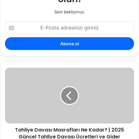
Seni bekliyoruz.
E-
Posta
adresinizi
giriniz
Tahliye
Davası
Masrafları
Ne
Kadar?
|
2025
Güncel
Tahliye
Tahliye Davası Masrafları Ne Kadar? | 2025
Davası
Ücretleri
Güncel Tahliye Davası Ücretleri ve Gider