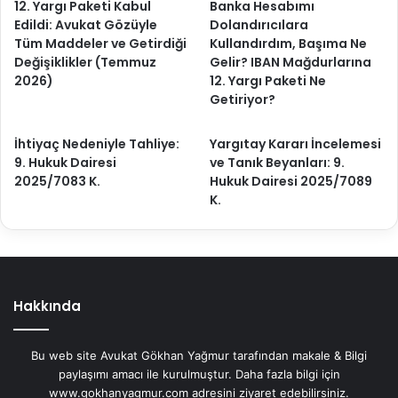
12. Yargı Paketi Kabul
Banka Hesabımı
Edildi: Avukat Gözüyle
Dolandırıcılara
Tüm Maddeler ve Getirdiği
Kullandırdım, Başıma Ne
Değişiklikler (Temmuz
Gelir? IBAN Mağdurlarına
2026)
12. Yargı Paketi Ne
Getiriyor?
İhtiyaç Nedeniyle Tahliye:
Yargıtay Kararı İncelemesi
9. Hukuk Dairesi
ve Tanık Beyanları: 9.
2025/7083 K.
Hukuk Dairesi 2025/7089
K.
Hakkında
Bu web site Avukat Gökhan Yağmur tarafından makale & Bilgi
paylaşımı amacı ile kurulmuştur. Daha fazla bilgi için
www.gokhanyagmur.com adresini ziyaret edebilirsiniz.