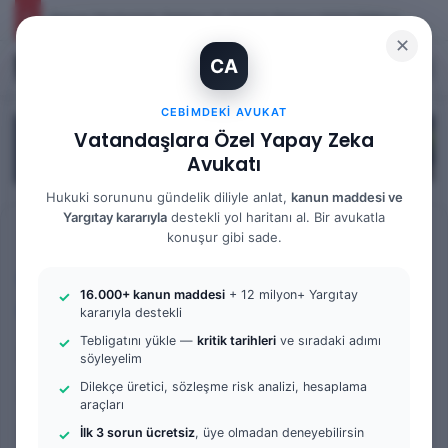
İhtiyaç Nedeniyle Tahliye: 9. Hukuk Dairesi 2025/7083 K.
✕
CA
Kayıt Ol
Arama 
M
CEBIMDEKI AVUKAT
Vatandaşlara Özel Yapay Zeka
Avukatı
Hukuki sorununu gündelik diliyle anlat,
kanun maddesi ve
Yargıtay kararıyla
destekli yol haritanı al. Bir avukatla
Anasayfa
/
Tüm Yazılar
konuşur gibi sade.
Tüm Yazılar
Örnek Dilekçe & Rehber
16.000+ kanun maddesi
+ 12 milyon+ Yargıtay
Sulh Hukuk Mahkemesi
kararıyla destekli
Tebligatını yükle —
kritik tarihleri
ve sıradaki adımı
Ev Sahibi Tahliye Davasını
söyleyelim
Kaybederse Ne Olur? |
Dilekçe üretici, sözleşme risk analizi, hesaplama
araçları
Hukuki Sonuçlar ve Yeniden
İlk 3 sorun ücretsiz
, üye olmadan deneyebilirsin