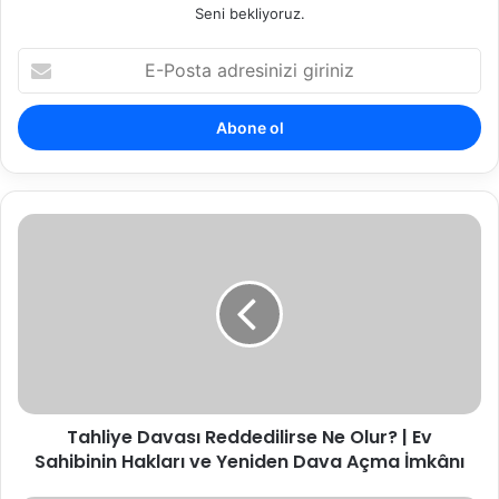
Seni bekliyoruz.
E-
Posta
adresinizi
giriniz
Tahliye
Davası
Reddedilirse
Ne
Olur?
|
Ev
Sahibinin
Hakları
Tahliye Davası Reddedilirse Ne Olur? | Ev
ve
Yeniden
Sahibinin Hakları ve Yeniden Dava Açma İmkânı
Dava