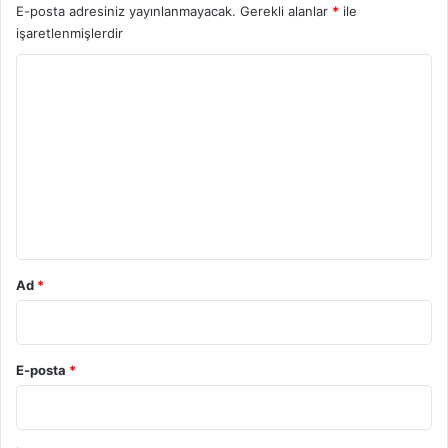
E-posta adresiniz yayınlanmayacak.
Gerekli alanlar
*
ile
işaretlenmişlerdir
Y
o
r
u
m
*
Ad
*
E-posta
*