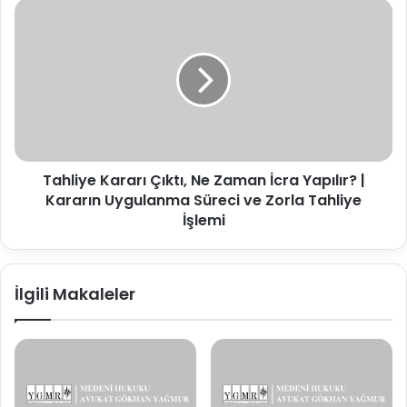
Açma
Tahliye
İmkânı
Kararı
Çıktı,
Ne
Zaman
İcra
Yapılır?
|
Kararın
Tahliye Kararı Çıktı, Ne Zaman İcra Yapılır? |
Uygulanma
Süreci
Kararın Uygulanma Süreci ve Zorla Tahliye
ve
İşlemi
Zorla
Tahliye
İşlemi
İlgili Makaleler