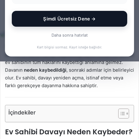
Dava Açma Hakları
Şimdi Ücretsiz Dene →
Bir
admin
0
598
1 dakika okuma süresi
e-
Daha sonra hatırlat
posta
göndermek
Tahliye davası sonunda mahkeme, kiracının lehine karar
Kart bilgisi sormaz. Kayıt isteğe bağlıdır.
verirse ev sahibi davayı
kaybetmiş
sayılır. Ancak bu durum
ev sahibinin tüm haklarını kaybettiği anlamına gelmez.
Davanın
neden kaybedildiği
, sonraki adımlar için belirleyici
olur. Ev sahibi, davayı yeniden açma, istinaf etme veya
farklı gerekçeye dayanma hakkına sahiptir.
İçindekiler
Ev Sahibi Davayı Neden Kaybeder?