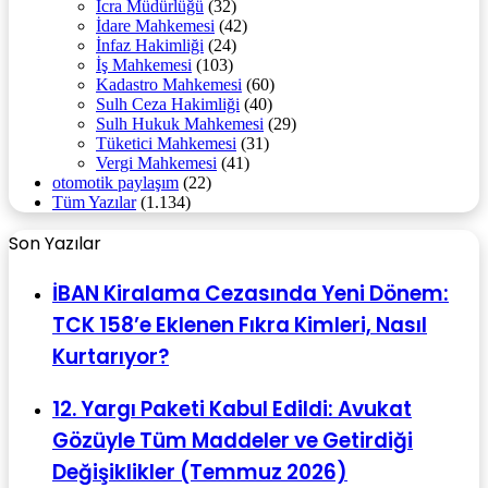
İcra Müdürlüğü
(32)
İdare Mahkemesi
(42)
İnfaz Hakimliği
(24)
İş Mahkemesi
(103)
Kadastro Mahkemesi
(60)
Sulh Ceza Hakimliği
(40)
Sulh Hukuk Mahkemesi
(29)
Tüketici Mahkemesi
(31)
Vergi Mahkemesi
(41)
otomotik paylaşım
(22)
Tüm Yazılar
(1.134)
Son Yazılar
İBAN Kiralama Cezasında Yeni Dönem:
TCK 158’e Eklenen Fıkra Kimleri, Nasıl
Kurtarıyor?
12. Yargı Paketi Kabul Edildi: Avukat
Gözüyle Tüm Maddeler ve Getirdiği
Değişiklikler (Temmuz 2026)