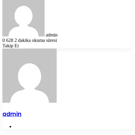
e-
posta
göndermek
admin
0
628
2 dakika okuma süresi
Takip Et
admin
Web
sitesi