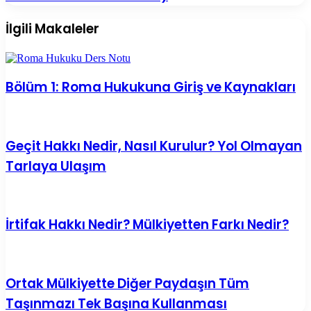
Sözleşmelerin
Hukuku
Yeri,
Konu
İlgili Makaleler
AİHM
Anlatımı
Kararları
+
ve
Test
Anayasa
Soruları)
m.90
Bölüm 1: Roma Hukukuna Giriş ve Kaynakları
(2025
Anayasa
Hukuku
Konu
Geçit Hakkı Nedir, Nasıl Kurulur? Yol Olmayan
Anlatımı
+
Tarlaya Ulaşım
Test
Soruları)
İrtifak Hakkı Nedir? Mülkiyetten Farkı Nedir?
Ortak Mülkiyette Diğer Paydaşın Tüm
Taşınmazı Tek Başına Kullanması