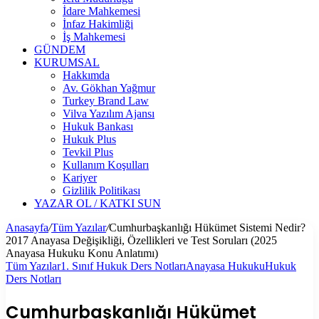
İdare Mahkemesi
İnfaz Hakimliği
İş Mahkemesi
GÜNDEM
KURUMSAL
Hakkımda
Av. Gökhan Yağmur
Turkey Brand Law
Vilva Yazılım Ajansı
Hukuk Bankası
Hukuk Plus
Tevkil Plus
Kullanım Koşulları
Kariyer
Gizlilik Politikası
YAZAR OL / KATKI SUN
Anasayfa
/
Tüm Yazılar
/
Cumhurbaşkanlığı Hükümet Sistemi Nedir?
2017 Anayasa Değişikliği, Özellikleri ve Test Soruları (2025
Anayasa Hukuku Konu Anlatımı)
Tüm Yazılar
1. Sınıf Hukuk Ders Notları
Anayasa Hukuku
Hukuk
Ders Notları
Cumhurbaşkanlığı Hükümet