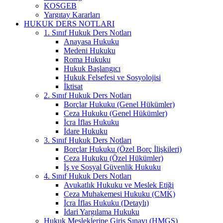
KOSGEB
Yargıtay Kararları
HUKUK DERS NOTLARI
1. Sınıf Hukuk Ders Notları
Anayasa Hukuku
Medeni Hukuku
Roma Hukuku
Hukuk Başlangıcı
Hukuk Felsefesi ve Sosyolojisi
İktisat
2. Sınıf Hukuk Ders Notları
Borçlar Hukuku (Genel Hükümler)
Ceza Hukuku (Genel Hükümler)
İcra İflas Hukuku
İdare Hukuku
3. Sınıf Hukuk Ders Notları
Borçlar Hukuku (Özel Borç İlişkileri)
Ceza Hukuku (Özel Hükümler)
İş ve Sosyal Güvenlik Hukuku
4. Sınıf Hukuk Ders Notları
Avukatlık Hukuku ve Meslek Etiği
Ceza Muhakemesi Hukuku (CMK)
İcra İflas Hukuku (Detaylı)
İdari Yargılama Hukuku
Hukuk Mesleklerine Giriş Sınavı (HMGS)