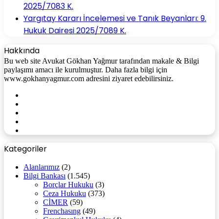
2025/7083 K.
Yargıtay Kararı İncelemesi ve Tanık Beyanları: 9.
Hukuk Dairesi 2025/7089 K.
Hakkında
Bu web site Avukat Gökhan Yağmur tarafından makale & Bilgi
paylaşımı amacı ile kurulmuştur. Daha fazla bilgi için
www.gokhanyagmur.com adresini ziyaret edebilirsiniz.
Facebook
X
YouTube
Instagram
WhatsApp
Kategoriler
Alanlarımız
(2)
Bilgi Bankası
(1.545)
Borçlar Hukuku
(3)
Ceza Hukuku
(373)
CİMER
(59)
Frenchasıng
(49)