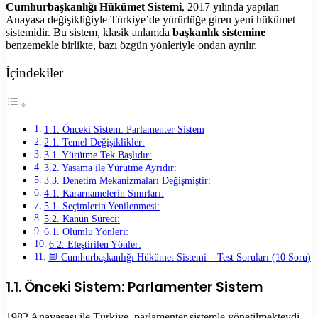
Cumhurbaşkanlığı Hükümet Sistemi
, 2017 yılında yapılan
Anayasa değişikliğiyle Türkiye’de yürürlüğe giren yeni hükümet
sistemidir. Bu sistem, klasik anlamda
başkanlık sistemine
benzemekle birlikte, bazı özgün yönleriyle ondan ayrılır.
İçindekiler
1.1. Önceki Sistem: Parlamenter Sistem
2.1. Temel Değişiklikler:
3.1. Yürütme Tek Başlıdır:
3.2. Yasama ile Yürütme Ayrıdır:
3.3. Denetim Mekanizmaları Değişmiştir:
4.1. Kararnamelerin Sınırları:
5.1. Seçimlerin Yenilenmesi:
5.2. Kanun Süreci:
6.1. Olumlu Yönleri:
6.2. Eleştirilen Yönler:
📘 Cumhurbaşkanlığı Hükümet Sistemi – Test Soruları (10 Soru)
1.1. Önceki Sistem: Parlamenter Sistem
1982 Anayasası ile Türkiye, parlamenter sistemle yönetilmekteydi.