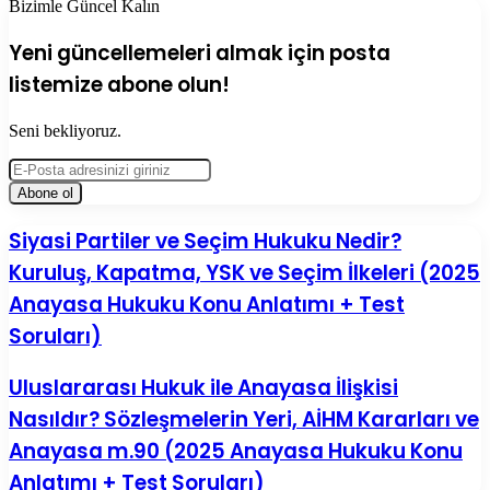
Bizimle Güncel Kalın
Yeni güncellemeleri almak için posta
listemize abone olun!
Seni bekliyoruz.
E-
Posta
adresinizi
giriniz
Siyasi
Siyasi Partiler ve Seçim Hukuku Nedir?
Partiler
Kuruluş, Kapatma, YSK ve Seçim İlkeleri (2025
ve
Seçim
Anayasa Hukuku Konu Anlatımı + Test
Hukuku
Soruları)
Nedir?
Kuruluş,
Kapatma,
Uluslararası
Uluslararası Hukuk ile Anayasa İlişkisi
YSK
Hukuk
ve
Nasıldır? Sözleşmelerin Yeri, AİHM Kararları ve
ile
Seçim
Anayasa
Anayasa m.90 (2025 Anayasa Hukuku Konu
İlkeleri
İlişkisi
(2025
Anlatımı + Test Soruları)
Nasıldır?
Anayasa