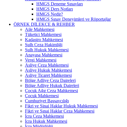
HMGS Deneme Sınavları
HMGS Ders Notları
HMGS Nedir?
HMGS Sınav Deneyimleri ve Röportajlar
ÖRNEK DILEKÇE & REHBER
Aile Mahkemesi
Tüketici Mahkemesi
Kadastro Mahkemesi
Sulh Ceza Hakimliği
Sulh Hukuk Mahkemesi
Anayasa Mahkemesi
Vergi Mahkemesi
Asliye Ceza Mahkemesi
Asliye Hukuk Mahkemesi
Asliye Ticaret Mahkemesi
Bölge Adliye Ceza Daireleri
Bölge Adliye Hukuk Daireleri
Çocuk Ağır Ceza Mahkemesi
Çocuk Mahkemesi
Cumhuriyet Başsavcılığı
Fikri ve Sinai Haklar Hukuk Mahkemesi
Fikri ve Sınai Haklar Ceza Mahkemesi
İcra Ceza Mahkemesi
İcra Hukuk Mahkemesi
İcra Müdürlüğü