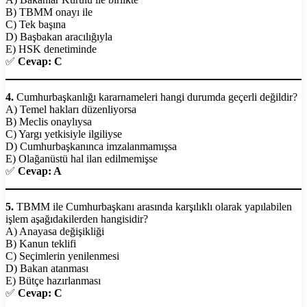
B) TBMM onayı ile
C) Tek başına
D) Başbakan aracılığıyla
E) HSK denetiminde
✅
Cevap: C
4.
Cumhurbaşkanlığı kararnameleri hangi durumda geçerli değildir?
A) Temel hakları düzenliyorsa
B) Meclis onaylıysa
C) Yargı yetkisiyle ilgiliyse
D) Cumhurbaşkanınca imzalanmamışsa
E) Olağanüstü hal ilan edilmemişse
✅
Cevap: A
5.
TBMM ile Cumhurbaşkanı arasında karşılıklı olarak yapılabilen
işlem aşağıdakilerden hangisidir?
A) Anayasa değişikliği
B) Kanun teklifi
C) Seçimlerin yenilenmesi
D) Bakan atanması
E) Bütçe hazırlanması
✅
Cevap: C