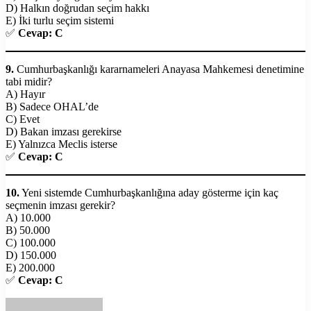
D) Halkın doğrudan seçim hakkı
E) İki turlu seçim sistemi
✅
Cevap: C
9.
Cumhurbaşkanlığı kararnameleri Anayasa Mahkemesi denetimine
tabi midir?
A) Hayır
B) Sadece OHAL’de
C) Evet
D) Bakan imzası gerekirse
E) Yalnızca Meclis isterse
✅
Cevap: C
10.
Yeni sistemde Cumhurbaşkanlığına aday gösterme için kaç
seçmenin imzası gerekir?
A) 10.000
B) 50.000
C) 100.000
D) 150.000
E) 200.000
✅
Cevap: C
Bir