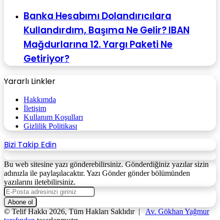
Banka Hesabımı Dolandırıcılara
Kullandırdım, Başıma Ne Gelir? IBAN
Mağdurlarına 12. Yargı Paketi Ne
Getiriyor?
Yararlı Linkler
Hakkımda
İletişim
Kullanım Koşulları
Gizlilik Politikası
Bizi Takip Edin
Bu web sitesine yazı gönderebilirsiniz. Gönderdiğiniz yazılar sizin
adınızla ile paylaşılacaktır. Yazı Gönder gönder bölümünden
yazılarını iletebilirsiniz.
E-
Posta
adresinizi
© Telif Hakkı 2026, Tüm Hakları Saklıdır |
Av. Gökhan Yağmur
giriniz