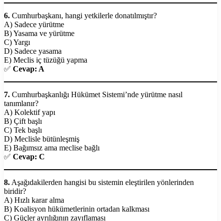
6.
Cumhurbaşkanı, hangi yetkilerle donatılmıştır?
A) Sadece yürütme
B) Yasama ve yürütme
C) Yargı
D) Sadece yasama
E) Meclis iç tüzüğü yapma
✅
Cevap: A
7.
Cumhurbaşkanlığı Hükümet Sistemi’nde yürütme nasıl
tanımlanır?
A) Kolektif yapı
B) Çift başlı
C) Tek başlı
D) Meclisle bütünleşmiş
E) Bağımsız ama meclise bağlı
✅
Cevap: C
8.
Aşağıdakilerden hangisi bu sistemin eleştirilen yönlerinden
biridir?
A) Hızlı karar alma
B) Koalisyon hükümetlerinin ortadan kalkması
C) Güçler ayrılığının zayıflaması