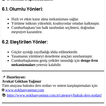
6.1. Olumlu Yönleri:
Hızlı ve etkin karar alma mekanizması sağlar.
Yürütme istikrarı yüksektir, koalisyonlar ortadan kalkmıştır.
Cumhurbaşkanı’nın halk tarafından seçilmesi, doğrudan
meşruiyet kazandırır.
6.2. Eleştirilen Yönler:
Güçler ayrılığı zayıfladığı iddia edilmektedir.
Yasamanın yürütmeyi denetleme araçları sınırlanmıştır.
Cumhurbaşkanına geniş yetkiler tanındığı için
denge-fren
mekanizmaları
yetersiz kalabilir.
📌
Hazırlayan:
Avukat Gökhan Yağmur
Tüm anayasa hukuku ders notları ve sistem karşılaştırmaları için:
🌐
www.gokhanyagmur.com
📚
https://www.gokhanyagmur.com.tr/category/hukuk-ders-notlari/