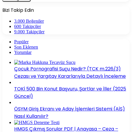
Bizi Takip Edin
3.000
Beğeniler
600
Takipçiler
9.000
Takipçiler
Popüler
Son Eklenen
Yorumlar
Çocuk Pornografisi Suçu Nedir? (TCK m.226/3)
Cezası ve Yargıtay Kararlarıyla Detaylı İnceleme
TOKİ 500 Bin Konut Başvuru, Şartlar ve İller (2025
Güncel)
ÖSYM Giriş Ekranı ve Aday İşlemleri Sistemi (AİS)
Nasıl Kullanılır?
HMGS Çıkmış Sorular PDF | Anayasa – Ceza –