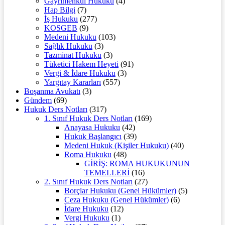
Gayrimenkul Hukuku
(4)
Hap Bilgi
(7)
İş Hukuku
(277)
KOSGEB
(9)
Medeni Hukuku
(103)
Sağlık Hukuku
(3)
Tazminat Hukuku
(3)
Tüketici Hakem Heyeti
(91)
Vergi & İdare Hukuku
(3)
Yargıtay Kararları
(557)
Boşanma Avukatı
(3)
Gündem
(69)
Hukuk Ders Notları
(317)
1. Sınıf Hukuk Ders Notları
(169)
Anayasa Hukuku
(42)
Hukuk Başlangıcı
(39)
Medeni Hukuk (Kişiler Hukuku)
(40)
Roma Hukuku
(48)
GİRİŞ: ROMA HUKUKUNUN
TEMELLERİ
(16)
2. Sınıf Hukuk Ders Notları
(27)
Borçlar Hukuku (Genel Hükümler)
(5)
Ceza Hukuku (Genel Hükümler)
(6)
İdare Hukuku
(12)
Vergi Hukuku
(1)