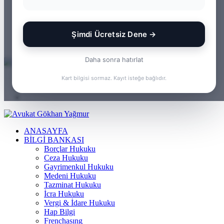
WhatsApp
Kayıt
Ol
Rastgele
Makale
Kenar
Şimdi Ücretsiz Dene →
Bölmesi
Arama
yap
Daha sonra hatırlat
...
Menü
Kart bilgisi sormaz. Kayıt isteğe bağlıdır.
Arama
yap
Kayıt
...
Ol
ANASAYFA
BILGI BANKASI
Borçlar Hukuku
Ceza Hukuku
Gayrimenkul Hukuku
Medeni Hukuku
Tazminat Hukuku
İcra Hukuku
Vergi & İdare Hukuku
Hap Bilgi
Frenchasıng