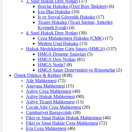
3. Sınıf Hukuk Ders Notları
(37)
Borçlar Hukuku (Özel Borç İlişkileri)
(6)
İcra İflas Hukuku
(10)
İş ve Sosyal Güvenlik Hukuku
(17)
Ticaret Hukuku (Ticari İşletme, Şirketler,
Kıymetli Evrak)
(4)
4. Sınıf Hukuk Ders Notları
(30)
Ceza Muhakemesi Hukuku (CMK)
(17)
Medeni Usul Hukuku
(13)
Hukuk Mesleklerine Giriş Sınavı (HMGS)
(137)
HMGS Deneme Sınavları
(5)
HMGS Ders Notları
(81)
HMGS Nedir?
(8)
HMGS Sınav Deneyimleri ve Röportajlar
(2)
Örnek Dilekçe & Rehber
(838)
Aile Mahkemesi
(72)
Anayasa Mahkemesi
(15)
Asliye Ceza Mahkemesi
(40)
Asliye Hukuk Mahkemesi
(90)
Asliye Ticaret Mahkemesi
(13)
Çocuk Ağır Ceza Mahkemesi
(20)
Cumhuriyet Başsavcılığı
(28)
Fikri ve Sinai Haklar Hukuk Mahkemesi
(40)
Fikri ve Sınai Haklar Ceza Mahkemesi
(72)
İcra Ceza Mahkemesi
(46)