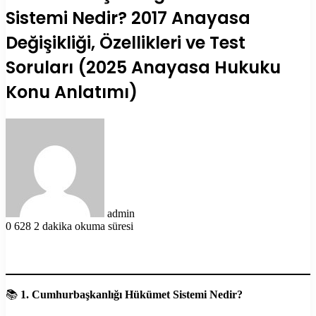
Sistemi Nedir? 2017 Anayasa
Değişikliği, Özellikleri ve Test
Soruları (2025 Anayasa Hukuku
Konu Anlatımı)
Bir
e-
posta
göndermek
admin
0
628
2 dakika okuma süresi
📚
1. Cumhurbaşkanlığı Hükümet Sistemi Nedir?