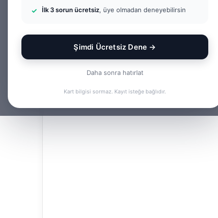
İlk 3 sorun ücretsiz
, üye olmadan deneyebilirsin
Şimdi Ücretsiz Dene →
Daha sonra hatırlat
Kart bilgisi sormaz. Kayıt isteğe bağlıdır.