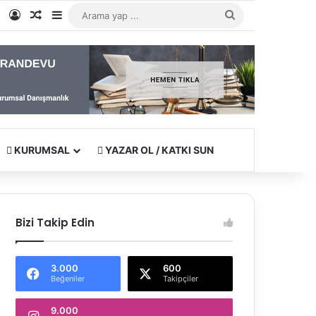
e
tagram
WhatsApp
Kayıt Ol
Rastgele Makale
Kenar Bölmesi
Arama
yap
...
KURUMSAL
YAZAR OL / KATKI SUN
Bizi Takip Edin
3.000
600
Beğeniler
Takipçiler
9.000