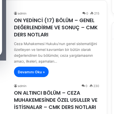
admin
0
215
ON YEDİNCİ (17) BÖLÜM – GENEL
DEĞERLENDİRME VE SONUÇ – CMK
DERS NOTLARI
Ceza Muhakemesi Hukuku’nun genel sistematiğini
özetleyen ve temel kavramları bir bütün olarak
değerlendiren bu bölümde; ceza yargılamasının
amacı, ilkeleri, aşamaları…
Devamını Oku »
admin
0
230
ON ALTINCI BÖLÜM – CEZA
MUHAKEMESİNDE ÖZEL USULLER VE
İSTİSNALAR – CMK DERS NOTLARI