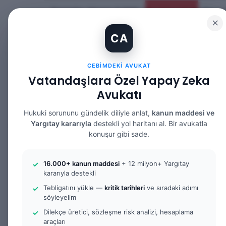
Perşembe, Ağustos 6 2026
Güncel Makale
✕
CA
CEBIMDEKI AVUKAT
Vatandaşlara Özel Yapay Zeka
Avukatı
ANASAYFA
BILGI BANKASI
HUKUK DE
Hukuki sorununu gündelik diliyle anlat,
kanun maddesi ve
Yargıtay kararıyla
destekli yol haritanı al. Bir avukatla
konuşur gibi sade.
Anasayfa
/
Hukuk Ders Notları
/
4. Sınıf Hukuk Ders
16.000+ kanun maddesi
+ 12 milyon+ Yargıtay
kararıyla destekli
Ceza Muhakeme
Tebligatını yükle —
kritik tarihleri
ve sıradaki adımı
söyleyelim
Dilekçe üretici, sözleşme risk analizi, hesaplama
araçları