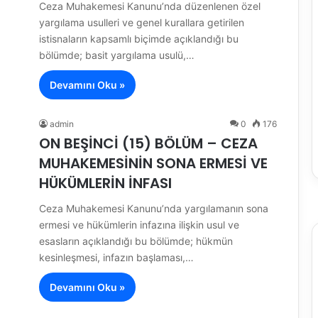
Ceza Muhakemesi Kanunu’nda düzenlenen özel
yargılama usulleri ve genel kurallara getirilen
istisnaların kapsamlı biçimde açıklandığı bu
bölümde; basit yargılama usulü,…
Devamını Oku »
admin
0
176
ON BEŞİNCİ (15) BÖLÜM – CEZA
MUHAKEMESİNİN SONA ERMESİ VE
HÜKÜMLERİN İNFASI
Ceza Muhakemesi Kanunu’nda yargılamanın sona
ermesi ve hükümlerin infazına ilişkin usul ve
esasların açıklandığı bu bölümde; hükmün
kesinleşmesi, infazın başlaması,…
Devamını Oku »