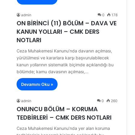
admin
0
178
ON BİRİNCİ (11) BÖLÜM – DAVA VE
KANUN YOLLARI – CMK DERS
NOTLARI
Ceza Muhakemesi Kanunu’nda davanın açılması,
yürütülmesi ve kararlara karşı başvurulabilecek
kanun yollarının sistematik biçimde açıklandığı bu
bölümde; kamu davasının açılması,…
Devamını Oku »
admin
0
260
ONUNCU BÖLÜM – KORUMA
TEDBİRLERİ – CMK DERS NOTLARI
Ceza Muhakemesi Kanunu’nda yer alan koruma