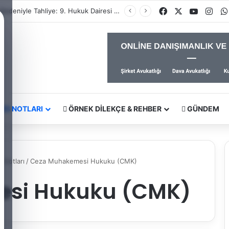
Facebook
X
YouTub
Ins
İhtiyaç Nedeniyle Tahliye: 9. Hukuk Dairesi 2025/7083 K.
RS NOTLARI
ÖRNEK DILEKÇE & REHBER
GÜNDEM
 Notları
/
Ceza Muhakemesi Hukuku (CMK)
si Hukuku (CMK)