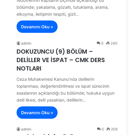
tedbirlerinin kapsamlı biçimde açıklandığı bu
bölümde; yakalama, gözaltı, tutuklama, arama,
elkoyma, iletişimin tespiti, gizli…
Devamını Oku »
admin
0
240
DOKUZUNCU (9) BÖLÜM –
DELİLLER VE İSPAT – CMK DERS
NOTLARI
Ceza Muhakemesi Kanunu’nda delillerin
toplanması, değerlendirilmesi ve ispat sürecinin
esaslarının açıklandığı bu bölümde; hukuka uygun
delil ilkesi, delil yasakları, delillerin…
Devamını Oku »
admin
0
206