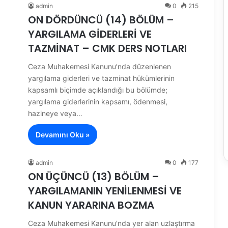
admin
0
215
ON DÖRDÜNCÜ (14) BÖLÜM –
YARGILAMA GİDERLERİ VE
TAZMİNAT – CMK DERS NOTLARI
Ceza Muhakemesi Kanunu’nda düzenlenen
yargılama giderleri ve tazminat hükümlerinin
kapsamlı biçimde açıklandığı bu bölümde;
yargılama giderlerinin kapsamı, ödenmesi,
hazineye veya…
Devamını Oku »
admin
0
177
ON ÜÇÜNCÜ (13) BÖLÜM –
YARGILAMANIN YENİLENMESİ VE
KANUN YARARINA BOZMA
Ceza Muhakemesi Kanunu’nda yer alan uzlaştırma