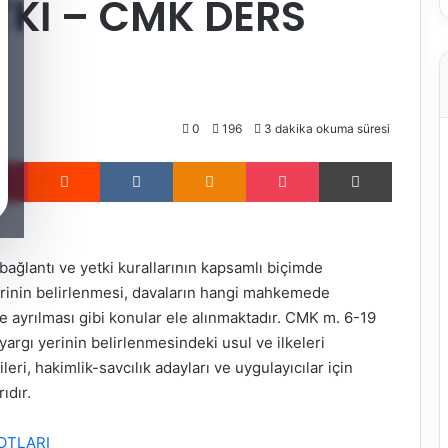
TKİ – CMK DERS
0
196
3 dakika okuma süresi
Pinterest
Reddit
VKontakte
Odnoklassniki
Pocket
Yazdır
ğlantı ve yetki kurallarının kapsamlı biçimde
rinin belirlenmesi, davaların hangi mahkemede
 ve ayrılması gibi konular ele alınmaktadır. CMK m. 6-19
argı yerinin belirlenmesindeki usul ve ilkeleri
ri, hakimlik-savcılık adayları ve uygulayıcılar için
ıdır.