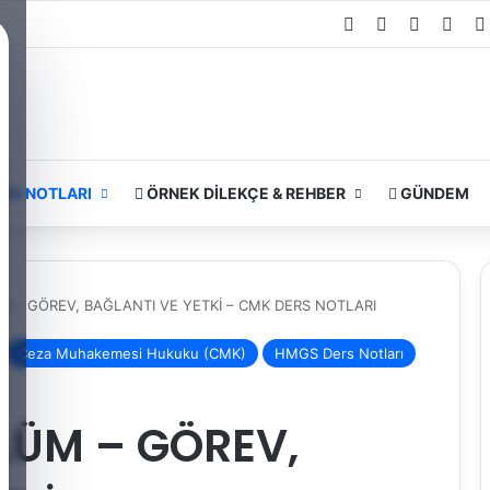
Facebook
X
YouTube
Inst
RS NOTLARI
ÖRNEK DILEKÇE & REHBER
GÜNDEM
 – GÖREV, BAĞLANTI VE YETKİ – CMK DERS NOTLARI
Ceza Muhakemesi Hukuku (CMK)
HMGS Ders Notları
LÜM – GÖREV,